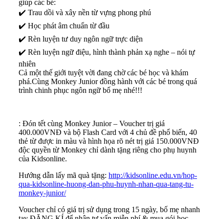
giúp các bé:
✔️ Trau dồi và xây nền từ vựng phong phú
✔️ Học phát âm chuẩn từ đầu
✔️ Rèn luyện tư duy ngôn ngữ trực diện
✔️ Rèn luyện ngữ điệu, hình thành phản xạ nghe – nói tự
nhiên
Cả một thế giới tuyệt vời đang chờ các bé học và khám
phá.Cùng Monkey Junior đồng hành với các bé trong quá
trình chinh phục ngôn ngữ bố mẹ nhé!!!
: Đón tết cùng Monkey Junior – Voucher trị giá
400.000VNĐ và bộ Flash Card với 4 chủ đề phổ biến, 40
thẻ từ được in màu và hình họa rõ nét trị giá 150.000VNĐ
độc quyền từ Monkey chỉ dành tặng riêng cho phụ huynh
của Kidsonline.
Hướng dẫn lấy mã quà tặng:
http://kidsonline.edu.vn/hop-
qua-kidsonline-huong-dan-phu-huynh-nhan-qua-tang-tu-
monkey-junior/
Voucher chỉ có giá trị sử dụng trong 15 ngày, bố mẹ nhanh
tay ĐĂNG KÍ để nhận tư vấn miễn phí & mua gói học