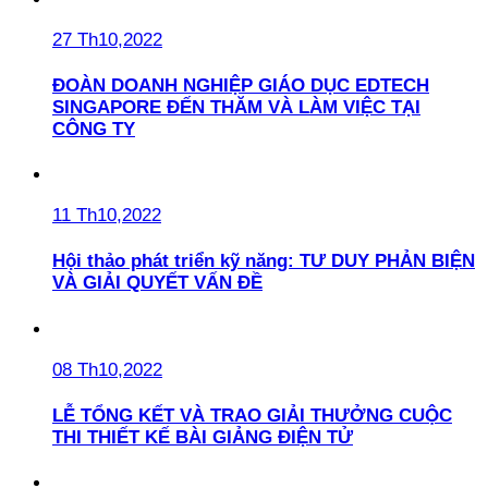
27 Th10,2022
ĐOÀN DOANH NGHIỆP GIÁO DỤC EDTECH
SINGAPORE ĐẾN THĂM VÀ LÀM VIỆC TẠI
CÔNG TY
11 Th10,2022
Hội thảo phát triển kỹ năng: TƯ DUY PHẢN BIỆN
VÀ GIẢI QUYẾT VẤN ĐỀ
08 Th10,2022
LỄ TỔNG KẾT VÀ TRAO GIẢI THƯỞNG CUỘC
THI THIẾT KẾ BÀI GIẢNG ĐIỆN TỬ