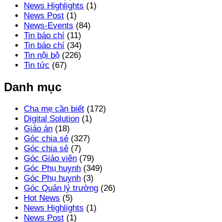
News Highlights
(1)
News Post
(1)
News-Events
(84)
Tin báo chí
(11)
Tin báo chí
(34)
Tin nội bộ
(226)
Tin tức
(67)
Danh mục
Cha mẹ cần biết
(172)
Digital Solution
(1)
Giáo án
(18)
Góc chia sẻ
(327)
Góc chia sẻ
(7)
Góc Giáo viên
(79)
Góc Phụ huynh
(349)
Góc Phụ huynh
(3)
Góc Quản lý trường
(26)
Hot News
(5)
News Highlights
(1)
News Post
(1)