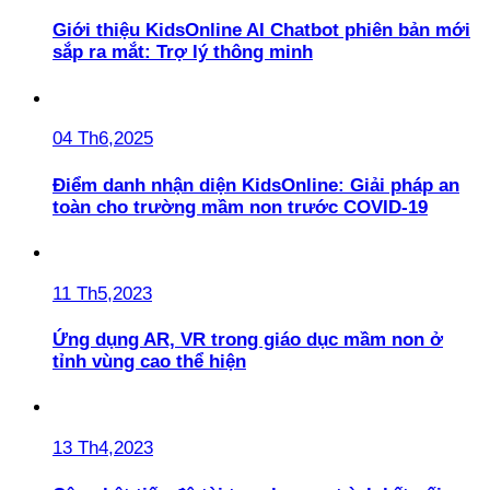
Giới thiệu KidsOnline AI Chatbot phiên bản mới
sắp ra mắt: Trợ lý thông minh
04 Th6,2025
Điểm danh nhận diện KidsOnline: Giải pháp an
toàn cho trường mầm non trước COVID-19
11 Th5,2023
Ứng dụng AR, VR trong giáo dục mầm non ở
tỉnh vùng cao thể hiện
13 Th4,2023