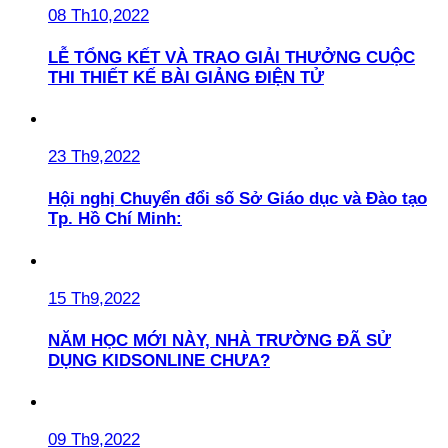
08 Th10,2022
LỄ TỔNG KẾT VÀ TRAO GIẢI THƯỞNG CUỘC
THI THIẾT KẾ BÀI GIẢNG ĐIỆN TỬ
23 Th9,2022
Hội nghị Chuyển đổi số Sở Giáo dục và Đào tạo
Tp. Hồ Chí Minh:
15 Th9,2022
NĂM HỌC MỚI NÀY, NHÀ TRƯỜNG ĐÃ SỬ
DỤNG KIDSONLINE CHƯA?
09 Th9,2022