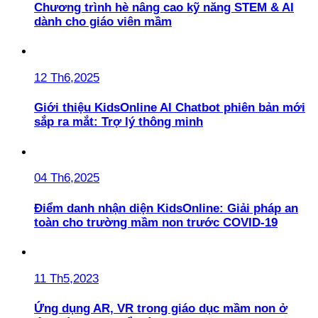
Chương trình hè nâng cao kỹ năng STEM & AI
dành cho giáo viên mầm
12 Th6,2025
Giới thiệu KidsOnline AI Chatbot phiên bản mới
sắp ra mắt: Trợ lý thông minh
04 Th6,2025
Điểm danh nhận diện KidsOnline: Giải pháp an
toàn cho trường mầm non trước COVID-19
11 Th5,2023
Ứng dụng AR, VR trong giáo dục mầm non ở