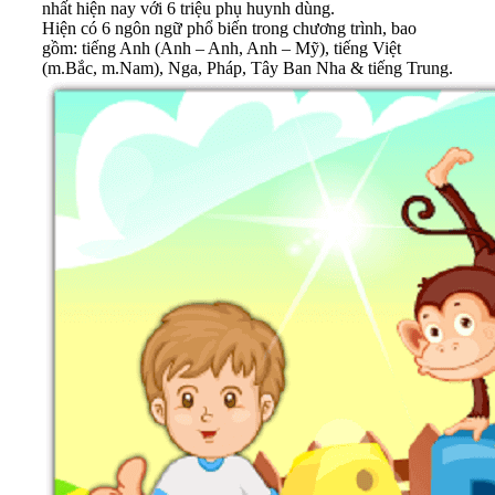
nhất hiện nay với 6 triệu phụ huynh dùng.
Hiện có 6 ngôn ngữ phổ biến trong chương trình, bao
gồm: tiếng Anh (Anh – Anh, Anh – Mỹ), tiếng Việt
(m.Bắc, m.Nam), Nga, Pháp, Tây Ban Nha & tiếng Trung.