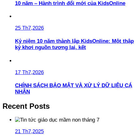
10 năm – Hành trình đổi mới của KidsOnline
25 Th7,2026
Kỷ niệm 10 năm thành lập KidsOnline: Một thập
kỷ khơi nguồn tương lai, kết
17 Th7,2026
CHÍNH SÁCH BẢO MẬT VÀ XỬ LÝ DỮ LIỆU CÁ
NHÂN
Recent Posts
21 Th7,2025