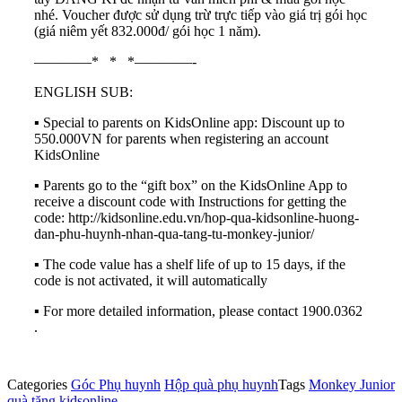
nhé. Voucher được sử dụng trừ trực tiếp vào giá trị gói học
(giá niêm yết 832.000đ/ gói học 1 năm).
————* * *————-
ENGLISH SUB:
▪ Special to parents on KidsOnline app: Discount up to
550.000VN for parents when registering an account
KidsOnline
▪ Parents go to the “gift box” on the KidsOnline App to
receive a discount code with Instructions for getting the
code: http://kidsonline.edu.vn/hop-qua-kidsonline-huong-
dan-phu-huynh-nhan-qua-tang-tu-monkey-junior/
▪ The code value has a shelf life of up to 15 days, if the
code is not activated, it will automatically
▪ For more detailed information, please contact 1900.0362
.
Categories
Góc Phụ huynh
Hộp quà phụ huynh
Tags
Monkey Junior
quà tặng kidsonline