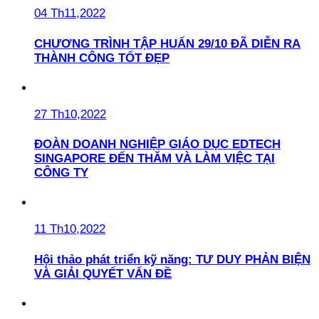
04 Th11,2022
CHƯƠNG TRÌNH TẬP HUẤN 29/10 ĐÃ DIỄN RA
THÀNH CÔNG TỐT ĐẸP
27 Th10,2022
ĐOÀN DOANH NGHIỆP GIÁO DỤC EDTECH
SINGAPORE ĐẾN THĂM VÀ LÀM VIỆC TẠI
CÔNG TY
11 Th10,2022
Hội thảo phát triển kỹ năng: TƯ DUY PHẢN BIỆN
VÀ GIẢI QUYẾT VẤN ĐỀ