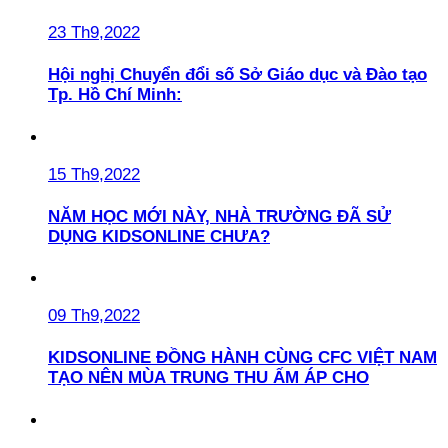
23 Th9,2022
Hội nghị Chuyển đổi số Sở Giáo dục và Đào tạo
Tp. Hồ Chí Minh:
15 Th9,2022
NĂM HỌC MỚI NÀY, NHÀ TRƯỜNG ĐÃ SỬ
DỤNG KIDSONLINE CHƯA?
09 Th9,2022
KIDSONLINE ĐỒNG HÀNH CÙNG CFC VIỆT NAM
TẠO NÊN MÙA TRUNG THU ẤM ÁP CHO