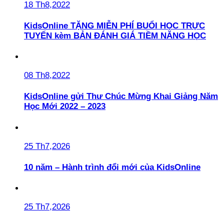
18 Th8,2022
KidsOnline TẶNG MIỄN PHÍ BUỔI HỌC TRỰC
TUYẾN kèm BẢN ĐÁNH GIÁ TIỀM NĂNG HỌC
08 Th8,2022
KidsOnline gửi Thư Chúc Mừng Khai Giảng Năm
Học Mới 2022 – 2023
25 Th7,2026
10 năm – Hành trình đổi mới của KidsOnline
25 Th7,2026