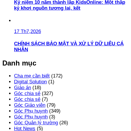
Kỷ niệm 10 năm thành lập KidsOnline: Một thập
kỷ khơi nguồn tương lai, kết
17 Th7,2026
CHÍNH SÁCH BẢO MẬT VÀ XỬ LÝ DỮ LIỆU CÁ
NHÂN
Danh mục
Cha mẹ cần biết
(172)
Digital Solution
(1)
Giáo án
(18)
Góc chia sẻ
(327)
Góc chia sẻ
(7)
Góc Giáo viên
(79)
Góc Phụ huynh
(349)
Góc Phụ huynh
(3)
Góc Quản lý trường
(26)
Hot News
(5)