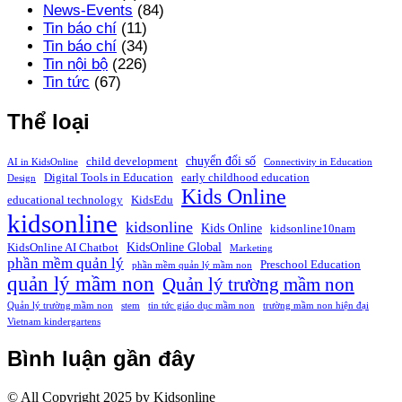
News-Events
(84)
Tin báo chí
(11)
Tin báo chí
(34)
Tin nội bộ
(226)
Tin tức
(67)
Thể loại
chuyển đổi số
child development
AI in KidsOnline
Connectivity in Education
Digital Tools in Education
early childhood education
Design
Kids Online
educational technology
KidsEdu
kidsonline
kidsonline
Kids Online
kidsonline10nam
KidsOnline Global
KidsOnline AI Chatbot
Marketing
phần mềm quản lý
Preschool Education
phần mềm quản lý mầm non
quản lý mầm non
Quản lý trường mầm non
Quản lý trường mầm non
stem
tin tức giáo dục mầm non
trường mầm non hiện đại
Vietnam kindergartens
Bình luận gần đây
© All Copyright 2025 by Kidsonline