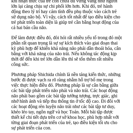
khi nhận thức của trẻ còn chưa đủ vững vàng như người
lớn lại càng chịu sự chi phối lớn hơn. Khi đó, trẻ hành
động theo lý trí hay cảm tính đều phụ thuộc vào cách trẻ
sử dụng não bộ. Vì vậy, cách tốt nhất để tạo điều kiện cho
trẻ phát triển toàn diện là giúp trẻ cần bằng hoạt động của
cả hai bán cầu não.
Để làm được điều đó, đòi hỏi rất nhiều yếu tố trong đó một
phần rất quan trọng là sự sự kích thích vào giai đoạn thai
kỳ phù hợp để khiến khả năng não phải dần thoái hóa, cân
bằng với khả năng của não trái. Nếu không tác động kịp
thời để đến khi trẻ lớn dần lên thì sẽ tốn thêm rất nhiều
công sức.
Phương pháp Shichida chính là nền tảng kiến thức, những
bước đi được vạch ra rõ ràng nhằm hỗ trợ bố mẹ trong
việc thực hiện điều đó. Phương pháp là sự cân bằng giữa
các bài tập phát triển não phải và não trái. Các hoạt động
não phải bao gồm các bài tập tưởng tượng, trực giác, ghi
nhớ hình ảnh và tiếp thu thông tin ở tốc độ cao. Đi đôi với
các hoạt động rèn luyện não trái như các bài tập tư duy,
khéo léo tay, ngôn ngữ và học Toán. Mỗi bài tập được
thiết kế chi tiết dựa trên cơ sở khoa học, phù hợp nhất với
từng giai đoạn phát triển của trẻ, tạo điều kiện tối ưu cho
sự phát triển của con.