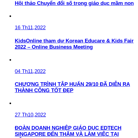
Hội thảo Chuyển đổi số trong giáo dục mầm non
16 Th11,2022
KidsOnline tham dự Korean Educare & Kids Fair
2022 – Online Business Meeting
04 Th11,2022
CHƯƠNG TRÌNH TẬP HUẤN 29/10 ĐÃ DIỄN RA
THÀNH CÔNG TỐT ĐẸP
27 Th10,2022
ĐOÀN DOANH NGHIỆP GIÁO DỤC EDTECH
SINGAPORE ĐẾN THĂM VÀ LÀM VIỆC TẠI