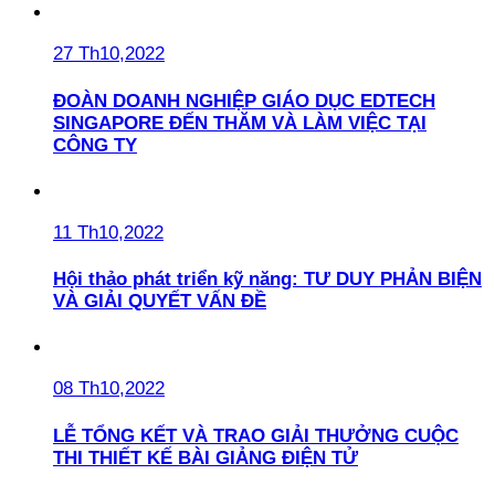
27 Th10,2022
ĐOÀN DOANH NGHIỆP GIÁO DỤC EDTECH
SINGAPORE ĐẾN THĂM VÀ LÀM VIỆC TẠI
CÔNG TY
11 Th10,2022
Hội thảo phát triển kỹ năng: TƯ DUY PHẢN BIỆN
VÀ GIẢI QUYẾT VẤN ĐỀ
08 Th10,2022
LỄ TỔNG KẾT VÀ TRAO GIẢI THƯỞNG CUỘC
THI THIẾT KẾ BÀI GIẢNG ĐIỆN TỬ