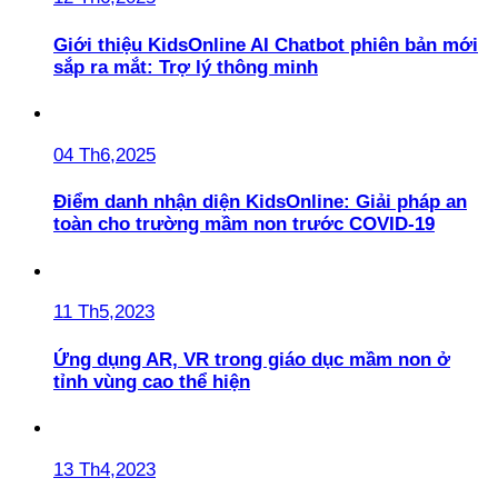
Giới thiệu KidsOnline AI Chatbot phiên bản mới
sắp ra mắt: Trợ lý thông minh
04 Th6,2025
Điểm danh nhận diện KidsOnline: Giải pháp an
toàn cho trường mầm non trước COVID-19
11 Th5,2023
Ứng dụng AR, VR trong giáo dục mầm non ở
tỉnh vùng cao thể hiện
13 Th4,2023