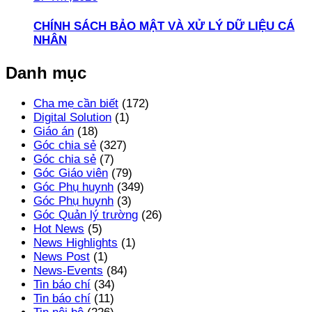
CHÍNH SÁCH BẢO MẬT VÀ XỬ LÝ DỮ LIỆU CÁ
NHÂN
Danh mục
Cha mẹ cần biết
(172)
Digital Solution
(1)
Giáo án
(18)
Góc chia sẻ
(327)
Góc chia sẻ
(7)
Góc Giáo viên
(79)
Góc Phụ huynh
(349)
Góc Phụ huynh
(3)
Góc Quản lý trường
(26)
Hot News
(5)
News Highlights
(1)
News Post
(1)
News-Events
(84)
Tin báo chí
(34)
Tin báo chí
(11)