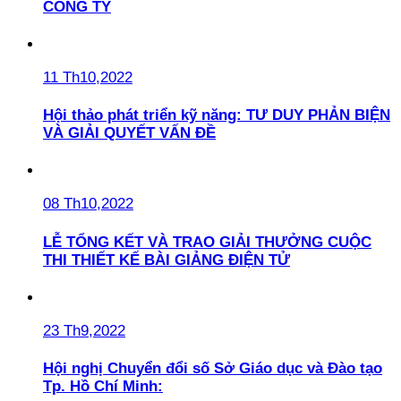
CÔNG TY
11 Th10,2022
Hội thảo phát triển kỹ năng: TƯ DUY PHẢN BIỆN
VÀ GIẢI QUYẾT VẤN ĐỀ
08 Th10,2022
LỄ TỔNG KẾT VÀ TRAO GIẢI THƯỞNG CUỘC
THI THIẾT KẾ BÀI GIẢNG ĐIỆN TỬ
23 Th9,2022
Hội nghị Chuyển đổi số Sở Giáo dục và Đào tạo
Tp. Hồ Chí Minh: