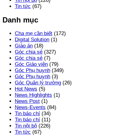
Tin nội bộ
(226)
Tin tức
(67)
Danh mục
Cha mẹ cần biết
(172)
Digital Solution
(1)
Giáo án
(18)
Góc chia sẻ
(327)
Góc chia sẻ
(7)
Góc Giáo viên
(79)
Góc Phụ huynh
(349)
Góc Phụ huynh
(3)
Góc Quản lý trường
(26)
Hot News
(5)
News Highlights
(1)
News Post
(1)
News-Events
(84)
Tin báo chí
(34)
Tin báo chí
(11)
Tin nội bộ
(226)
Tin tức
(67)