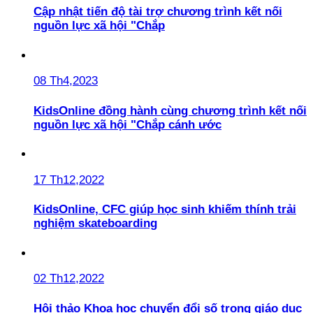
Cập nhật tiến độ tài trợ chương trình kết nối
nguồn lực xã hội "Chắp
08 Th4,2023
KidsOnline đồng hành cùng chương trình kết nối
nguồn lực xã hội "Chắp cánh ước
17 Th12,2022
KidsOnline, CFC giúp học sinh khiếm thính trải
nghiệm skateboarding
02 Th12,2022
Hội thảo Khoa học chuyển đổi số trong giáo dục