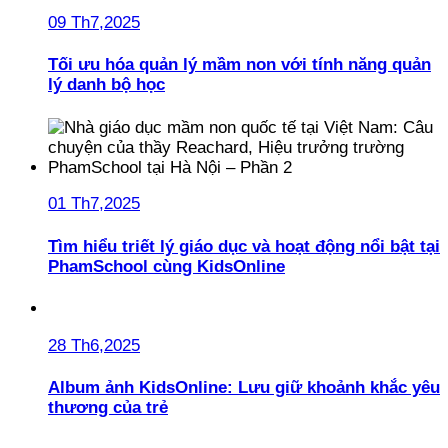
09 Th7,2025
Tối ưu hóa quản lý mầm non với tính năng quản
lý danh bộ học
01 Th7,2025
Tìm hiểu triết lý giáo dục và hoạt động nổi bật tại
PhamSchool cùng KidsOnline
28 Th6,2025
Album ảnh KidsOnline: Lưu giữ khoảnh khắc yêu
thương của trẻ