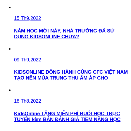
15 Th9,2022
NĂM HỌC MỚI NÀY, NHÀ TRƯỜNG ĐÃ SỬ
DỤNG KIDSONLINE CHƯA?
09 Th9,2022
KIDSONLINE ĐỒNG HÀNH CÙNG CFC VIỆT NAM
TẠO NÊN MÙA TRUNG THU ẤM ÁP CHO
18 Th8,2022
KidsOnline TẶNG MIỄN PHÍ BUỔI HỌC TRỰC
TUYẾN kèm BẢN ĐÁNH GIÁ TIỀM NĂNG HỌC