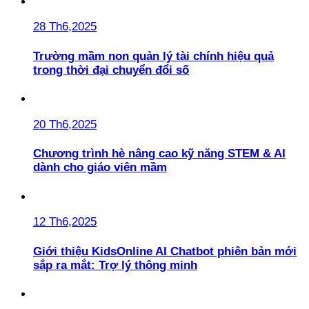
28 Th6,2025
Trường mầm non quản lý tài chính hiệu quả
trong thời đại chuyển đổi số
20 Th6,2025
Chương trình hè nâng cao kỹ năng STEM & AI
dành cho giáo viên mầm
12 Th6,2025
Giới thiệu KidsOnline AI Chatbot phiên bản mới
sắp ra mắt: Trợ lý thông minh