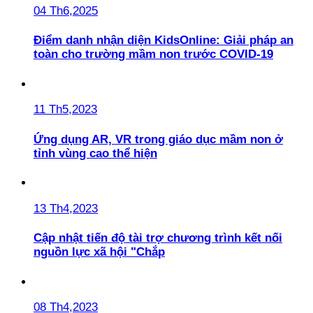
04 Th6,2025
Điểm danh nhận diện KidsOnline: Giải pháp an
toàn cho trường mầm non trước COVID-19
11 Th5,2023
Ứng dụng AR, VR trong giáo dục mầm non ở
tỉnh vùng cao thể hiện
13 Th4,2023
Cập nhật tiến độ tài trợ chương trình kết nối
nguồn lực xã hội "Chắp
08 Th4,2023