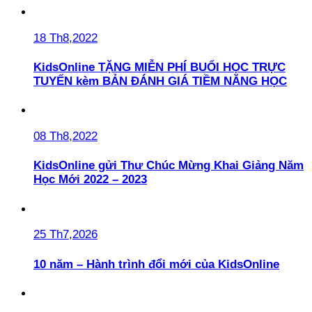
18 Th8,2022
KidsOnline TẶNG MIỄN PHÍ BUỔI HỌC TRỰC
TUYẾN kèm BẢN ĐÁNH GIÁ TIỀM NĂNG HỌC
08 Th8,2022
KidsOnline gửi Thư Chúc Mừng Khai Giảng Năm
Học Mới 2022 – 2023
25 Th7,2026
10 năm – Hành trình đổi mới của KidsOnline