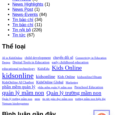
News Highlights
(1)
News Post
(1)
News-Events
(84)
Tin báo chí
(34)
Tin báo chí
(11)
Tin nội bộ
(226)
Tin tức
(67)
Thể loại
chuyển đổi số
child development
AI in KidsOnline
Connectivity in Education
Digital Tools in Education
early childhood education
Design
Kids Online
educational technology
KidsEdu
kidsonline
kidsonline
Kids Online
kidsonline10nam
KidsOnline Global
KidsOnline AI Chatbot
Marketing
phần mềm quản lý
Preschool Education
phần mềm quản lý mầm non
quản lý mầm non
Quản lý trường mầm non
Quản lý trường mầm non
stem
tin tức giáo dục mầm non
trường mầm non hiện đại
Vietnam kindergartens
Bình luận gần đây