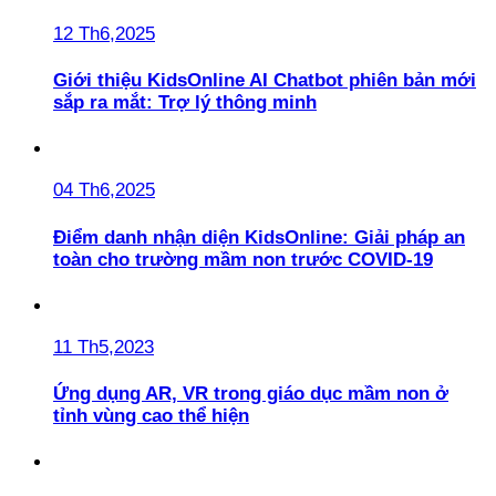
12 Th6,2025
Giới thiệu KidsOnline AI Chatbot phiên bản mới
sắp ra mắt: Trợ lý thông minh
04 Th6,2025
Điểm danh nhận diện KidsOnline: Giải pháp an
toàn cho trường mầm non trước COVID-19
11 Th5,2023
Ứng dụng AR, VR trong giáo dục mầm non ở
tỉnh vùng cao thể hiện