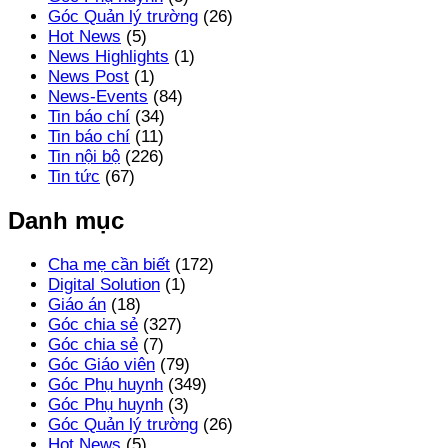
Góc Quản lý trường
(26)
Hot News
(5)
News Highlights
(1)
News Post
(1)
News-Events
(84)
Tin báo chí
(34)
Tin báo chí
(11)
Tin nội bộ
(226)
Tin tức
(67)
Danh mục
Cha mẹ cần biết
(172)
Digital Solution
(1)
Giáo án
(18)
Góc chia sẻ
(327)
Góc chia sẻ
(7)
Góc Giáo viên
(79)
Góc Phụ huynh
(349)
Góc Phụ huynh
(3)
Góc Quản lý trường
(26)
Hot News
(5)