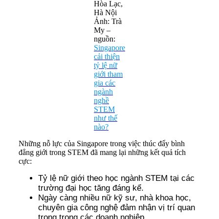
Hòa Lạc,
Hà Nội
Ảnh: Trà
My –
nguồn:
Singapore
cải thiện
tỷ lệ nữ
giới tham
gia các
ngành
nghề
STEM
như thế
nào?
Những nỗ lực của Singapore trong việc thúc đẩy bình
đẳng giới trong STEM đã mang lại những kết quả tích
cực:
Tỷ lệ nữ giới theo học ngành STEM tại các
trường đại học tăng đáng kể.
Ngày càng nhiều nữ kỹ sư, nhà khoa học,
chuyên gia công nghệ đảm nhận vị trí quan
trọng trong các doanh nghiệp.