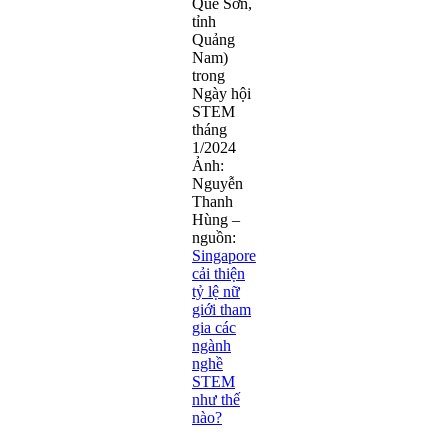
Quế Sơn,
tỉnh
Quảng
Nam)
trong
Ngày hội
STEM
tháng
1/2024
Ảnh:
Nguyễn
Thanh
Hùng –
nguồn:
Singapore
cải thiện
tỷ lệ nữ
giới tham
gia các
ngành
nghề
STEM
như thế
nào?