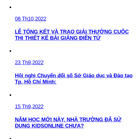
08 Th10,2022
LỄ TỔNG KẾT VÀ TRAO GIẢI THƯỞNG CUỘC
THI THIẾT KẾ BÀI GIẢNG ĐIỆN TỬ
23 Th9,2022
Hội nghị Chuyển đổi số Sở Giáo dục và Đào tạo
Tp. Hồ Chí Minh:
15 Th9,2022
NĂM HỌC MỚI NÀY, NHÀ TRƯỜNG ĐÃ SỬ
DỤNG KIDSONLINE CHƯA?