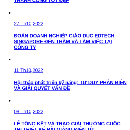
THÀNH CÔNG TỐT ĐẸP
27 Th10,2022
ĐOÀN DOANH NGHIỆP GIÁO DỤC EDTECH
SINGAPORE ĐẾN THĂM VÀ LÀM VIỆC TẠI
CÔNG TY
11 Th10,2022
Hội thảo phát triển kỹ năng: TƯ DUY PHẢN BIỆN
VÀ GIẢI QUYẾT VẤN ĐỀ
08 Th10,2022
LỄ TỔNG KẾT VÀ TRAO GIẢI THƯỞNG CUỘC
THI THIẾT KẾ BÀI GIẢNG ĐIỆN TỬ