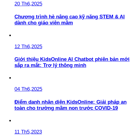
20 Th6,2025
Chương trình hè nâng cao kỹ năng STEM & AI
dành cho giáo viên mầm
12 Th6,2025
Giới thiệu KidsOnline AI Chatbot phiên bản mới
sắp ra mắt: Trợ lý thông minh
04 Th6,2025
Điểm danh nhận diện KidsOnline: Giải pháp an
toàn cho trường mầm non trước COVID-19
11 Th5,2023