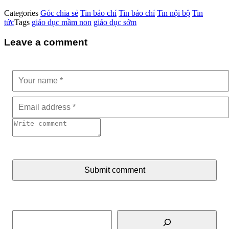
Categories
Góc chia sẻ
Tin báo chí
Tin báo chí
Tin nội bộ
Tin
tức
Tags
giáo dục mầm non
giáo dục sớm
Leave a comment
Submit comment
Tìm kiếm