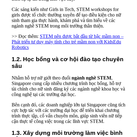
Các sáng kiến như Girls in Tech, STEM workshops for
girls được tổ chức thường xuyên để tạo điều kiện cho nữ
sinh tham gia thực hành, khám phá và tìm hiểu về các
ngành nghề STEM trong môi trường thân thiện.
>> Đọc thêm:
STEM nên được bắt đầu từ bậc mầm non –
Phát triển tư duy máy tính cho trẻ mầm non với KidsEdu
Robotics
1.2. Học bổng và cơ hội đào tạo chuyên
sâu
Nhằm hỗ trợ nữ giới theo đuổi
ngành nghề STEM
,
Singapore cung cấp nhiều chương trình học bổng, hỗ trợ
tài chính cho nữ sinh đăng ký các ngành nghề khoa học và
công nghệ tại các trường đại học.
Bên cạnh đó, các doanh nghiệp lớn tại Singapore cũng tích
cực hợp tác với các trường đại học để triển khai chương
trình thực tập, cố vấn chuyên môn, giúp sinh viên nữ tiếp
cận thực tế công việc trong các lĩnh vực STEM.
1.3. Xây dựng môi trường làm việc bình