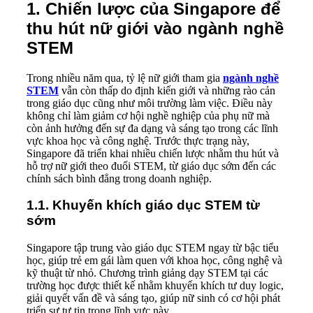
1. Chiến lược của Singapore để
thu hút nữ giới vào ngành nghề
STEM
Trong nhiều năm qua, tỷ lệ nữ giới tham gia
ngành nghề
STEM
vẫn còn thấp do định kiến giới và những rào cản
trong giáo dục cũng như môi trường làm việc. Điều này
không chỉ làm giảm cơ hội nghề nghiệp của phụ nữ mà
còn ảnh hưởng đến sự đa dạng và sáng tạo trong các lĩnh
vực khoa học và công nghệ. Trước thực trạng này,
Singapore đã triển khai nhiều chiến lược nhằm thu hút và
hỗ trợ nữ giới theo đuổi STEM, từ giáo dục sớm đến các
chính sách bình đẳng trong doanh nghiệp.
1.1. Khuyến khích giáo dục STEM từ
sớm
Singapore tập trung vào giáo dục STEM ngay từ bậc tiểu
học, giúp trẻ em gái làm quen với khoa học, công nghệ và
kỹ thuật từ nhỏ. Chương trình giảng dạy STEM tại các
trường học được thiết kế nhằm khuyến khích tư duy logic,
giải quyết vấn đề và sáng tạo, giúp nữ sinh có cơ hội phát
triển sự tự tin trong lĩnh vực này.