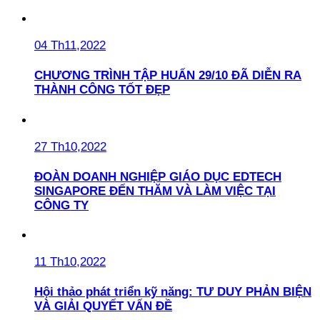
04 Th11,2022
CHƯƠNG TRÌNH TẬP HUẤN 29/10 ĐÃ DIỄN RA
THÀNH CÔNG TỐT ĐẸP
27 Th10,2022
ĐOÀN DOANH NGHIỆP GIÁO DỤC EDTECH
SINGAPORE ĐẾN THĂM VÀ LÀM VIỆC TẠI
CÔNG TY
11 Th10,2022
Hội thảo phát triển kỹ năng: TƯ DUY PHẢN BIỆN
VÀ GIẢI QUYẾT VẤN ĐỀ