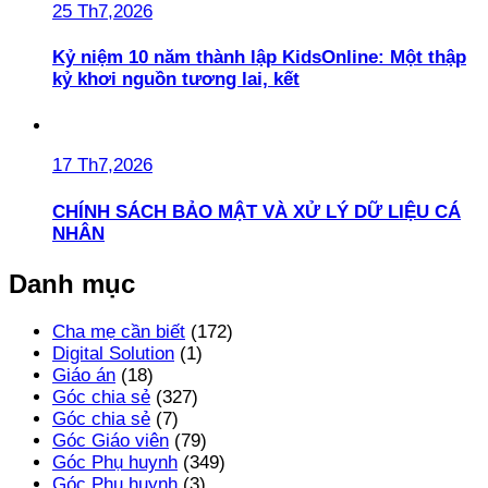
25 Th7,2026
Kỷ niệm 10 năm thành lập KidsOnline: Một thập
kỷ khơi nguồn tương lai, kết
17 Th7,2026
CHÍNH SÁCH BẢO MẬT VÀ XỬ LÝ DỮ LIỆU CÁ
NHÂN
Danh mục
Cha mẹ cần biết
(172)
Digital Solution
(1)
Giáo án
(18)
Góc chia sẻ
(327)
Góc chia sẻ
(7)
Góc Giáo viên
(79)
Góc Phụ huynh
(349)
Góc Phụ huynh
(3)