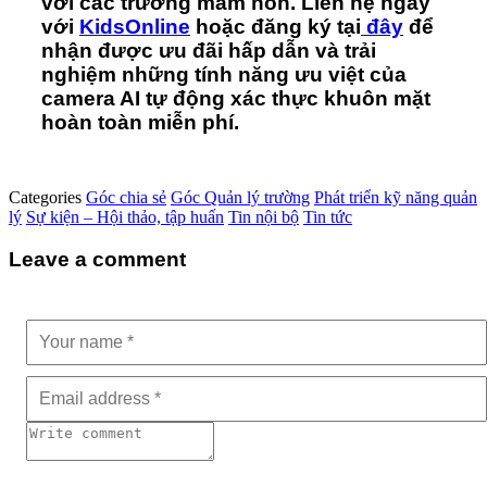
với các trường mầm non. Liên hệ ngay
với
KidsOnline
hoặc đăng ký tại
đây
để
nhận được ưu đãi hấp dẫn và trải
nghiệm những tính năng ưu việt của
camera AI tự động xác thực khuôn mặt
hoàn toàn miễn phí.
Categories
Góc chia sẻ
Góc Quản lý trường
Phát triển kỹ năng quản
lý
Sự kiện – Hội thảo, tập huấn
Tin nội bộ
Tin tức
Leave a comment