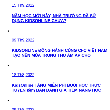
15 Th9,2022
NĂM HỌC MỚI NÀY, NHÀ TRƯỜNG ĐÃ SỬ
DỤNG KIDSONLINE CHƯA?
09 Th9,2022
KIDSONLINE ĐỒNG HÀNH CÙNG CFC VIỆT NAM
TẠO NÊN MÙA TRUNG THU ẤM ÁP CHO
18 Th8,2022
KidsOnline TẶNG MIỄN PHÍ BUỔI HỌC TRỰC
TUYẾN kèm BẢN ĐÁNH GIÁ TIỀM NĂNG HỌC
09 Th8,2022