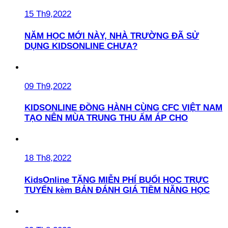
15 Th9,2022
NĂM HỌC MỚI NÀY, NHÀ TRƯỜNG ĐÃ SỬ
DỤNG KIDSONLINE CHƯA?
09 Th9,2022
KIDSONLINE ĐỒNG HÀNH CÙNG CFC VIỆT NAM
TẠO NÊN MÙA TRUNG THU ẤM ÁP CHO
18 Th8,2022
KidsOnline TẶNG MIỄN PHÍ BUỔI HỌC TRỰC
TUYẾN kèm BẢN ĐÁNH GIÁ TIỀM NĂNG HỌC