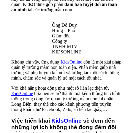
quan. KidsOnline góp phần
đảm bảo tuyệt đối an toàn –
an ninh
tại các trường mầm non.
Ông Đỗ Duy
Hưng – Phó
Giám đốc
Công ty
TNHH MTV
KIDSONLINE
Không chỉ vậy, ứng dụng
KidsOnline
còn là một giải pháp
quản lý trường mầm non toàn diện. Phần mềm giúp nhà
trường và phụ huynh kết nối và tương tác một cách thông
minh, chăm sóc và quản lý trẻ một cách tốt nhất.
Với khả năng hoạt động như một sổ liên lạc điện tử,
KidsOnline
hứa hẹn sẽ trở thành một kênh thông tin chính
thống trong công tác quản lý trường mầm non tại quận
Long Biên, thay thế cho các kênh phương tiện truyền
thông khác như Facebook, Zalo, sổ liên lạc giấy,…
Việc triển khai
KidsOnline
sẽ đem đến
những lợi ích không thể đong đếm đối