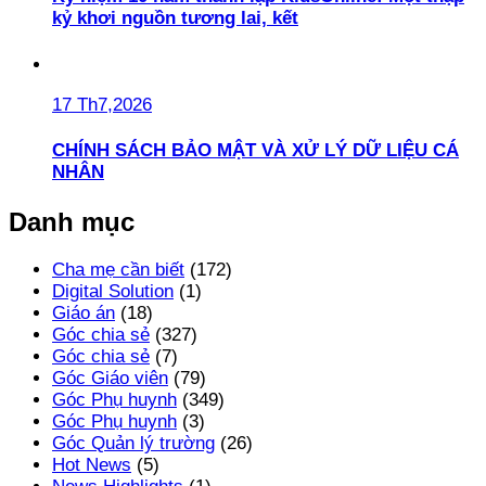
kỷ khơi nguồn tương lai, kết
17 Th7,2026
CHÍNH SÁCH BẢO MẬT VÀ XỬ LÝ DỮ LIỆU CÁ
NHÂN
Danh mục
Cha mẹ cần biết
(172)
Digital Solution
(1)
Giáo án
(18)
Góc chia sẻ
(327)
Góc chia sẻ
(7)
Góc Giáo viên
(79)
Góc Phụ huynh
(349)
Góc Phụ huynh
(3)
Góc Quản lý trường
(26)
Hot News
(5)