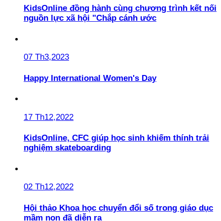
KidsOnline đồng hành cùng chương trình kết nối
nguồn lực xã hội "Chắp cánh ước
07 Th3,2023
Happy International Women's Day
17 Th12,2022
KidsOnline, CFC giúp học sinh khiếm thính trải
nghiệm skateboarding
02 Th12,2022
Hội thảo Khoa học chuyển đổi số trong giáo dục
mầm non đã diễn ra