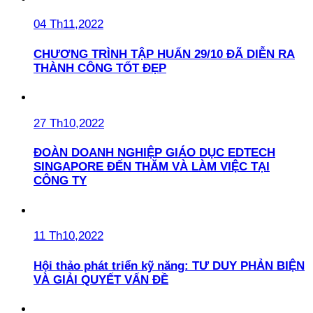
04 Th11,2022
CHƯƠNG TRÌNH TẬP HUẤN 29/10 ĐÃ DIỄN RA
THÀNH CÔNG TỐT ĐẸP
27 Th10,2022
ĐOÀN DOANH NGHIỆP GIÁO DỤC EDTECH
SINGAPORE ĐẾN THĂM VÀ LÀM VIỆC TẠI
CÔNG TY
11 Th10,2022
Hội thảo phát triển kỹ năng: TƯ DUY PHẢN BIỆN
VÀ GIẢI QUYẾT VẤN ĐỀ