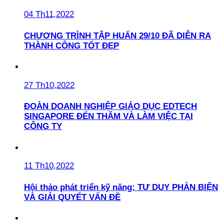
04 Th11,2022
CHƯƠNG TRÌNH TẬP HUẤN 29/10 ĐÃ DIỄN RA
THÀNH CÔNG TỐT ĐẸP
27 Th10,2022
ĐOÀN DOANH NGHIỆP GIÁO DỤC EDTECH
SINGAPORE ĐẾN THĂM VÀ LÀM VIỆC TẠI
CÔNG TY
11 Th10,2022
Hội thảo phát triển kỹ năng: TƯ DUY PHẢN BIỆN
VÀ GIẢI QUYẾT VẤN ĐỀ