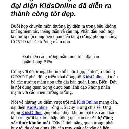
đại diện KidsOnline đã diễn ra
thành công tốt đẹp.
Buổi họp chuyên môn thường kỳ diễn ra trong bầu không
khí nghiêm túc, thẳng thắn và cầu thị. Phần đầu buổi họp
là những nội dung liên quan đến tăng cường phòng chống
COVID tại các trường mầm non.
Đại diện các trường mầm non trên địa bàn
quận Long Biên
Cùng với đó, trong khuôn khổ cuộc họp, lãnh đạo Phòng
GD&ĐT phát động triển khai đồng bộ
KidsOnline
tại toàn
bộ các trường mầm non trên địa bàn quận Long Biên. Đây
là nội dung quan trọng được ban lãnh đạo Phòng nhấn
mạnh với các Hiệu trưởng trường.
Nói về những ưu điểm vượt trội mà
KidsOnline
mang đến,
đại diện
KidsOnline
– ông Đỗ Duy Hưng chia sẻ: Ứng
dụng
KidsOnline
giúp nhận diện khuôn mặt trẻ, cảnh báo
khi có người lạ xâm nhập thông qua camera AI
tự động
xác thực khuôn mặt
. Đây là tính năng quan trọng, phát
huy tối đa công dụng khi cần truy xuất các vấn đề liên