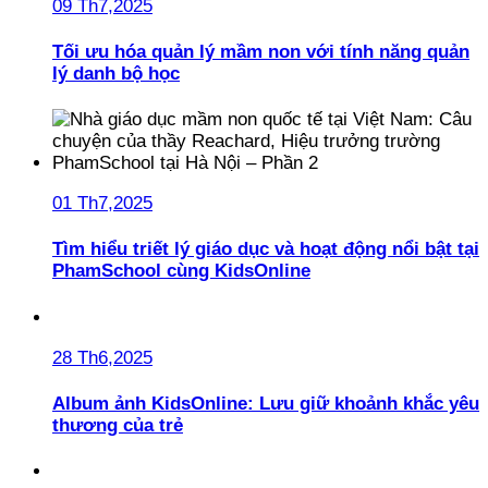
09 Th7,2025
Tối ưu hóa quản lý mầm non với tính năng quản
lý danh bộ học
01 Th7,2025
Tìm hiểu triết lý giáo dục và hoạt động nổi bật tại
PhamSchool cùng KidsOnline
28 Th6,2025
Album ảnh KidsOnline: Lưu giữ khoảnh khắc yêu
thương của trẻ