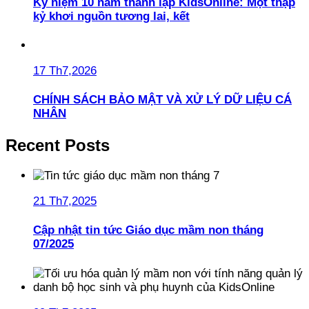
Kỷ niệm 10 năm thành lập KidsOnline: Một thập
kỷ khơi nguồn tương lai, kết
17 Th7,2026
CHÍNH SÁCH BẢO MẬT VÀ XỬ LÝ DỮ LIỆU CÁ
NHÂN
Recent Posts
21 Th7,2025
Cập nhật tin tức Giáo dục mầm non tháng
07/2025