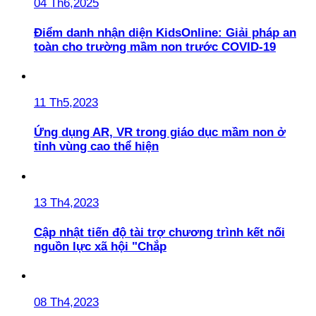
04 Th6,2025
Điểm danh nhận diện KidsOnline: Giải pháp an
toàn cho trường mầm non trước COVID-19
11 Th5,2023
Ứng dụng AR, VR trong giáo dục mầm non ở
tỉnh vùng cao thể hiện
13 Th4,2023
Cập nhật tiến độ tài trợ chương trình kết nối
nguồn lực xã hội "Chắp
08 Th4,2023