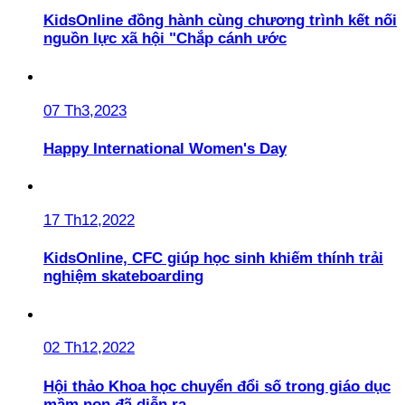
KidsOnline đồng hành cùng chương trình kết nối
nguồn lực xã hội "Chắp cánh ước
07 Th3,2023
Happy International Women's Day
17 Th12,2022
KidsOnline, CFC giúp học sinh khiếm thính trải
nghiệm skateboarding
02 Th12,2022
Hội thảo Khoa học chuyển đổi số trong giáo dục
mầm non đã diễn ra