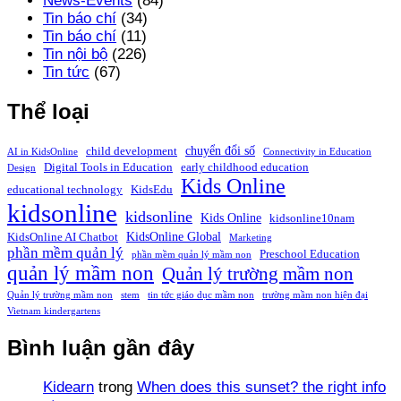
News-Events
(84)
Tin báo chí
(34)
Tin báo chí
(11)
Tin nội bộ
(226)
Tin tức
(67)
Thể loại
chuyển đổi số
child development
AI in KidsOnline
Connectivity in Education
Digital Tools in Education
early childhood education
Design
Kids Online
educational technology
KidsEdu
kidsonline
kidsonline
Kids Online
kidsonline10nam
KidsOnline Global
KidsOnline AI Chatbot
Marketing
phần mềm quản lý
Preschool Education
phần mềm quản lý mầm non
quản lý mầm non
Quản lý trường mầm non
Quản lý trường mầm non
stem
tin tức giáo dục mầm non
trường mầm non hiện đại
Vietnam kindergartens
Bình luận gần đây
Kidearn
trong
When does this sunset? the right info