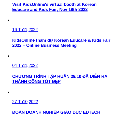
Visit KidsOnline's virtual booth at Korean
Educare and Kids Fair, Nov 18th 2022
16 Th11,2022
KidsOnline tham dự Korean Educare & Kids Fair
2022 – Online Business Meeting
04 Th11,2022
CHƯƠNG TRÌNH TẬP HUẤN 29/10 ĐÃ DIỄN RA
THÀNH CÔNG TỐT ĐẸP
27 Th10,2022
ĐOÀN DOANH NGHIỆP GIÁO DỤC EDTECH