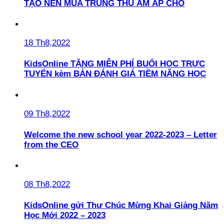
TẠO NÊN MÙA TRUNG THU ẤM ÁP CHO
18 Th8,2022
KidsOnline TẶNG MIỄN PHÍ BUỔI HỌC TRỰC
TUYẾN kèm BẢN ĐÁNH GIÁ TIỀM NĂNG HỌC
09 Th8,2022
Welcome the new school year 2022-2023 – Letter
from the CEO
08 Th8,2022
KidsOnline gửi Thư Chúc Mừng Khai Giảng Năm
Học Mới 2022 – 2023