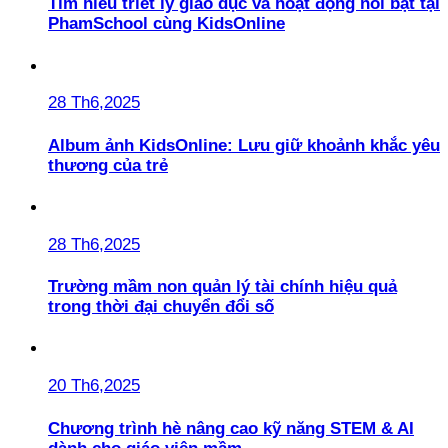
Tìm hiểu triết lý giáo dục và hoạt động nổi bật tại
PhamSchool cùng KidsOnline
28 Th6,2025
Album ảnh KidsOnline: Lưu giữ khoảnh khắc yêu
thương của trẻ
28 Th6,2025
Trường mầm non quản lý tài chính hiệu quả
trong thời đại chuyển đổi số
20 Th6,2025
Chương trình hè nâng cao kỹ năng STEM & AI