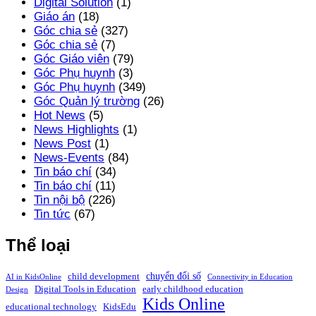
Digital Solution
(1)
Giáo án
(18)
Góc chia sẻ
(327)
Góc chia sẻ
(7)
Góc Giáo viên
(79)
Góc Phụ huynh
(3)
Góc Phụ huynh
(349)
Góc Quản lý trường
(26)
Hot News
(5)
News Highlights
(1)
News Post
(1)
News-Events
(84)
Tin báo chí
(34)
Tin báo chí
(11)
Tin nội bộ
(226)
Tin tức
(67)
Thể loại
chuyển đổi số
child development
AI in KidsOnline
Connectivity in Education
Digital Tools in Education
early childhood education
Design
Kids Online
educational technology
KidsEdu