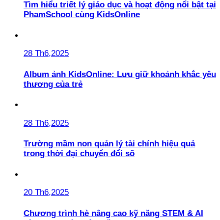
Tìm hiểu triết lý giáo dục và hoạt động nổi bật tại
PhamSchool cùng KidsOnline
28 Th6,2025
Album ảnh KidsOnline: Lưu giữ khoảnh khắc yêu
thương của trẻ
28 Th6,2025
Trường mầm non quản lý tài chính hiệu quả
trong thời đại chuyển đổi số
20 Th6,2025
Chương trình hè nâng cao kỹ năng STEM & AI