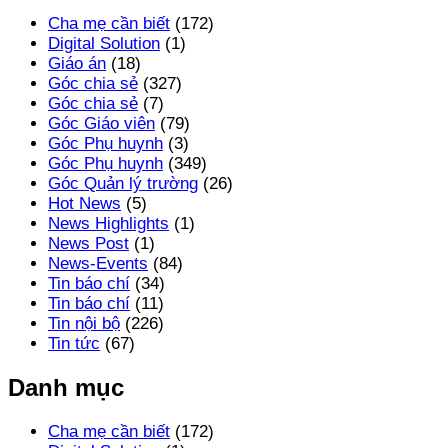
Cha mẹ cần biết
(172)
Digital Solution
(1)
Giáo án
(18)
Góc chia sẻ
(327)
Góc chia sẻ
(7)
Góc Giáo viên
(79)
Góc Phụ huynh
(3)
Góc Phụ huynh
(349)
Góc Quản lý trường
(26)
Hot News
(5)
News Highlights
(1)
News Post
(1)
News-Events
(84)
Tin báo chí
(34)
Tin báo chí
(11)
Tin nội bộ
(226)
Tin tức
(67)
Danh mục
Cha mẹ cần biết
(172)