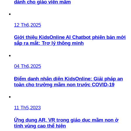
dành cho giáo viên mầm
12 Th6,2025
Giới thiệu KidsOnline AI Chatbot phiên bản mới
sắp ra mắt: Trợ lý thông minh
04 Th6,2025
Điểm danh nhận diện KidsOnline: Giải pháp an
toàn cho trường mầm non trước COVID-19
11 Th5,2023
Ứng dụng AR, VR trong giáo dục mầm non ở
tỉnh vùng cao thể hiện