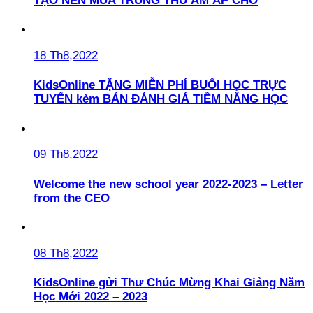
TẠO NÊN MÙA TRUNG THU ẤM ÁP CHO
18 Th8,2022
KidsOnline TẶNG MIỄN PHÍ BUỔI HỌC TRỰC
TUYẾN kèm BẢN ĐÁNH GIÁ TIỀM NĂNG HỌC
09 Th8,2022
Welcome the new school year 2022-2023 – Letter
from the CEO
08 Th8,2022
KidsOnline gửi Thư Chúc Mừng Khai Giảng Năm
Học Mới 2022 – 2023