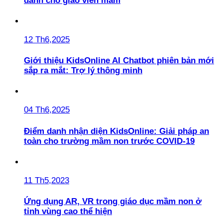
dành cho giáo viên mầm
12 Th6,2025
Giới thiệu KidsOnline AI Chatbot phiên bản mới
sắp ra mắt: Trợ lý thông minh
04 Th6,2025
Điểm danh nhận diện KidsOnline: Giải pháp an
toàn cho trường mầm non trước COVID-19
11 Th5,2023
Ứng dụng AR, VR trong giáo dục mầm non ở
tỉnh vùng cao thể hiện