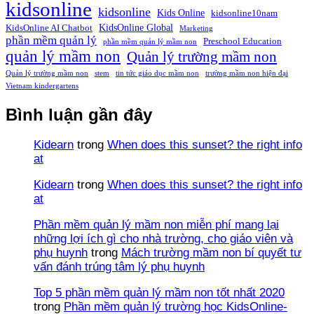
kidsonline
kidsonline
Kids Online
kidsonline10nam
KidsOnline Global
KidsOnline AI Chatbot
Marketing
phần mềm quản lý
Preschool Education
phần mềm quản lý mầm non
quản lý mầm non
Quản lý trường mầm non
Quản lý trường mầm non
stem
tin tức giáo dục mầm non
trường mầm non hiện đại
Vietnam kindergartens
Bình luận gần đây
Kidearn
trong
When does this sunset? the right info
at
Kidearn
trong
When does this sunset? the right info
at
Phần mềm quản lý mầm non miễn phí mang lại
những lợi ích gì cho nhà trường, cho giáo viên và
phụ huynh
trong
Mách trường mầm non bí quyết tư
vấn đánh trúng tâm lý phụ huynh
Top 5 phần mềm quản lý mầm non tốt nhất 2020
trong
Phần mềm quản lý trường học KidsOnline-