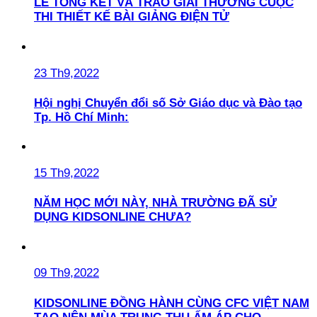
LỄ TỔNG KẾT VÀ TRAO GIẢI THƯỞNG CUỘC
THI THIẾT KẾ BÀI GIẢNG ĐIỆN TỬ
23 Th9,2022
Hội nghị Chuyển đổi số Sở Giáo dục và Đào tạo
Tp. Hồ Chí Minh:
15 Th9,2022
NĂM HỌC MỚI NÀY, NHÀ TRƯỜNG ĐÃ SỬ
DỤNG KIDSONLINE CHƯA?
09 Th9,2022
KIDSONLINE ĐỒNG HÀNH CÙNG CFC VIỆT NAM