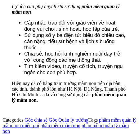
Lợi ích của phụ huynh khi sử dụng
phần mềm quản lý
mầm non
Cập nhật, trao đổi với giáo viên về hoạt
động vui chơi, sinh hoạt, học tập của trẻ.
Sử dụng sổ y bạ điện tử: biểu đồ chiều cao,
cân nặng; tiểu sử bệnh và lịch sử uống
thuốc…
Chia sẻ, học hỏi kinh nghiệm nuôi dạy trẻ
với cộng đồng các mẹ thông thái.
Tìm kiếm video, truyện cổ tích, truyện ngụ
ngôn cho con phù hợp.
Hiện nay đã có hàng trăm trường mầm non trên địa bàn
các tỉnh, thành phố lớn như Hà Nội, Đà Nẵng, Thành phố
Hồ Chí Minh… đã và đang sử dụng các
phần mềm quản
lý mầm non.
Categories
Góc chia sẻ
Góc Quản lý trường
Tags
phầm mềm quản lý
mầm non miễn phí
phần mềm mầm non
phần mềm quản lý mầm
non