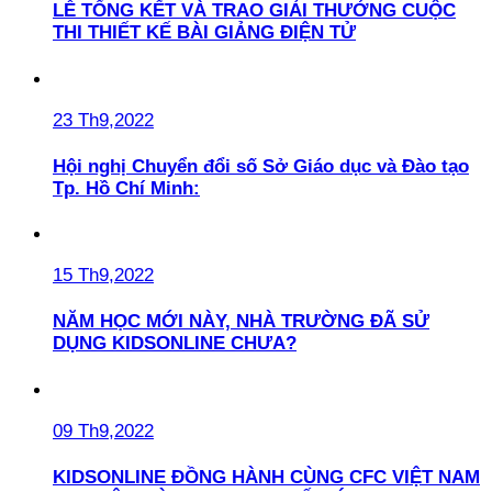
LỄ TỔNG KẾT VÀ TRAO GIẢI THƯỞNG CUỘC
THI THIẾT KẾ BÀI GIẢNG ĐIỆN TỬ
23 Th9,2022
Hội nghị Chuyển đổi số Sở Giáo dục và Đào tạo
Tp. Hồ Chí Minh:
15 Th9,2022
NĂM HỌC MỚI NÀY, NHÀ TRƯỜNG ĐÃ SỬ
DỤNG KIDSONLINE CHƯA?
09 Th9,2022
KIDSONLINE ĐỒNG HÀNH CÙNG CFC VIỆT NAM