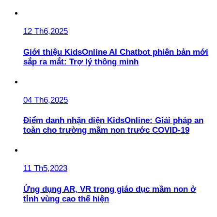
12 Th6,2025
Giới thiệu KidsOnline AI Chatbot phiên bản mới
sắp ra mắt: Trợ lý thông minh
04 Th6,2025
Điểm danh nhận diện KidsOnline: Giải pháp an
toàn cho trường mầm non trước COVID-19
11 Th5,2023
Ứng dụng AR, VR trong giáo dục mầm non ở
tỉnh vùng cao thể hiện