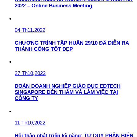
2022 – Online Business Meeting
04 Th11,2022
CHƯƠNG TRÌNH TẬP HUẤN 29/10 ĐÃ DIỄN RA
THÀNH CÔNG TỐT ĐẸP
27 Th10,2022
ĐOÀN DOANH NGHIỆP GIÁO DỤC EDTECH
SINGAPORE ĐẾN THĂM VÀ LÀM VIỆC TẠI
CÔNG TY
11 Th10,2022
Hội thảo phát triển kỹ năng: TƯ DUY PHẢN BIỆN