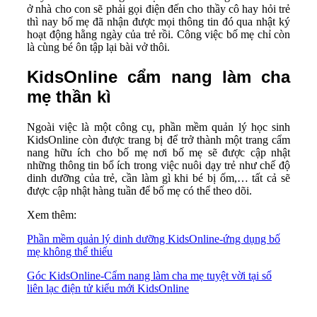
ở nhà cho con sẽ phải gọi điện đến cho thầy cô hay hỏi trẻ
thì nay bố mẹ đã nhận được mọi thông tin đó qua nhật ký
hoạt động hằng ngày của trẻ rồi. Công việc bố mẹ chỉ còn
là cùng bé ôn tập lại bài vở thôi.
KidsOnline cẩm nang làm cha
mẹ thần kì
Ngoài việc là một công cụ, phần mềm quản lý học sinh
KidsOnline còn được trang bị để trở thành một trang cẩm
nang hữu ích cho bố mẹ nơi bố mẹ sẽ được cập nhật
những thông tin bổ ích trong việc nuôi dạy trẻ như chế độ
dinh dưỡng của trẻ, cần làm gì khi bé bị ốm,… tất cả sẽ
được cập nhật hàng tuần để bố mẹ có thể theo dõi.
Xem thêm:
Phần mềm quản lý dinh dưỡng KidsOnline-ứng dụng bố
mẹ không thể thiếu
Góc KidsOnline-Cẩm nang làm cha mẹ tuyệt vời tại sổ
liên lạc điện tử kiểu mới KidsOnline