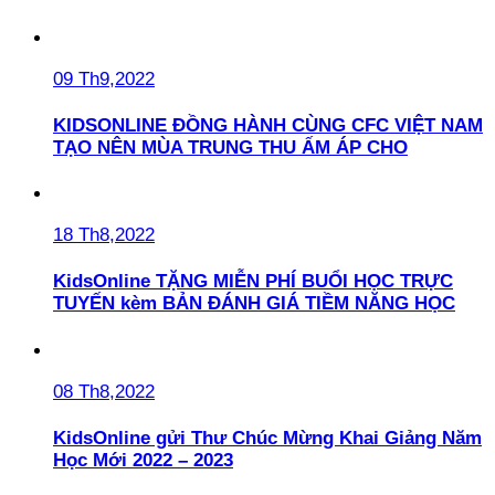
09 Th9,2022
KIDSONLINE ĐỒNG HÀNH CÙNG CFC VIỆT NAM
TẠO NÊN MÙA TRUNG THU ẤM ÁP CHO
18 Th8,2022
KidsOnline TẶNG MIỄN PHÍ BUỔI HỌC TRỰC
TUYẾN kèm BẢN ĐÁNH GIÁ TIỀM NĂNG HỌC
08 Th8,2022
KidsOnline gửi Thư Chúc Mừng Khai Giảng Năm
Học Mới 2022 – 2023