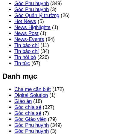
Góc Phụ huynh
(349)
Góc Phụ huynh
(3)
Góc Quản lý trường
(26)
Hot News
(5)
News Highlights
(1)
News Post
(1)
News-Events
(84)
Tin báo chí
(11)
Tin báo chí
(34)
Tin nội bộ
(226)
Tin tức
(67)
Danh mục
Cha mẹ cần biết
(172)
Digital Solution
(1)
Giáo án
(18)
Góc chia sẻ
(327)
Góc chia sẻ
(7)
Góc Giáo viên
(79)
Góc Phụ huynh
(349)
Góc Phụ huynh
(3)