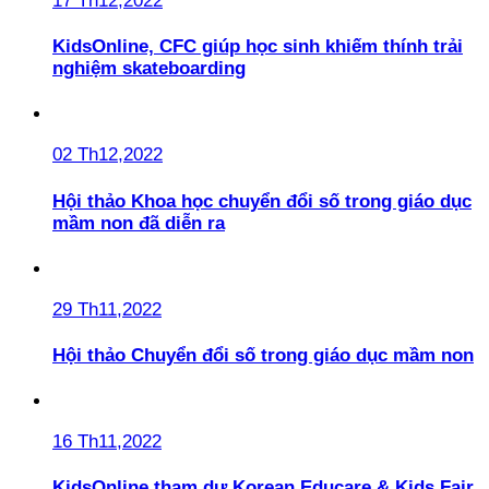
17 Th12,2022
KidsOnline, CFC giúp học sinh khiếm thính trải
nghiệm skateboarding
02 Th12,2022
Hội thảo Khoa học chuyển đổi số trong giáo dục
mầm non đã diễn ra
29 Th11,2022
Hội thảo Chuyển đổi số trong giáo dục mầm non
16 Th11,2022
KidsOnline tham dự Korean Educare & Kids Fair