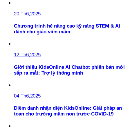
20 Th6,2025
Chương trình hè nâng cao kỹ năng STEM & AI
dành cho giáo viên mầm
12 Th6,2025
Giới thiệu KidsOnline AI Chatbot phiên bản mới
sắp ra mắt: Trợ lý thông minh
04 Th6,2025
Điểm danh nhận diện KidsOnline: Giải pháp an
toàn cho trường mầm non trước COVID-19