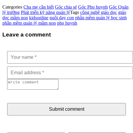
Categories
Cha mẹ cần biết
Góc chia sẻ
Góc Phụ huynh
Góc Quản
lý trường
Phát triển kỹ năng quản lý
Tags
công nghệ giáo dục
giáo
dục mầm non
kidsonline
nuôi dạy con
phần mềm quản lý học sinh
phần mềm quản lý mầm non
phụ huynh
Leave a comment
Submit comment
Tìm kiếm