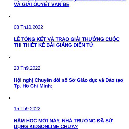
VÀ GIẢI QUYẾT VẤN ĐỀ
08 Th10,2022
LỄ TỔNG KẾT VÀ TRAO GIẢI THƯỞNG CUỘC
THI THIẾT KẾ BÀI GIẢNG ĐIỆN TỬ
23 Th9,2022
Hội nghị Chuyển đổi số Sở Giáo dục và Đào tạo
Tp. Hồ Chí Minh:
15 Th9,2022
NĂM HỌC MỚI NÀY, NHÀ TRƯỜNG ĐÃ SỬ
DỤNG KIDSONLINE CHƯA?