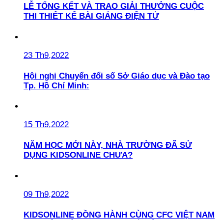
LỄ TỔNG KẾT VÀ TRAO GIẢI THƯỞNG CUỘC
THI THIẾT KẾ BÀI GIẢNG ĐIỆN TỬ
23 Th9,2022
Hội nghị Chuyển đổi số Sở Giáo dục và Đào tạo
Tp. Hồ Chí Minh:
15 Th9,2022
NĂM HỌC MỚI NÀY, NHÀ TRƯỜNG ĐÃ SỬ
DỤNG KIDSONLINE CHƯA?
09 Th9,2022
KIDSONLINE ĐỒNG HÀNH CÙNG CFC VIỆT NAM