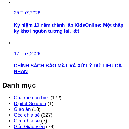
25 Th7,2026
Kỷ niệm 10 năm thành lập KidsOnline: Một thập
kỷ khơi nguồn tương lai, kết
17 Th7,2026
CHÍNH SÁCH BẢO MẬT VÀ XỬ LÝ DỮ LIỆU CÁ
NHÂN
Danh mục
Cha mẹ cần biết
(172)
Digital Solution
(1)
Giáo án
(18)
Góc chia sẻ
(327)
Góc chia sẻ
(7)
Góc Giáo viên
(79)