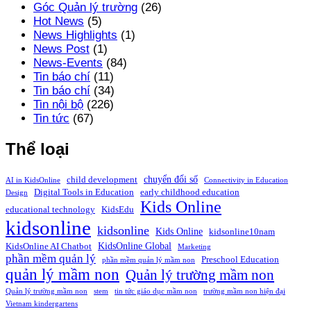
Góc Quản lý trường
(26)
Hot News
(5)
News Highlights
(1)
News Post
(1)
News-Events
(84)
Tin báo chí
(11)
Tin báo chí
(34)
Tin nội bộ
(226)
Tin tức
(67)
Thể loại
chuyển đổi số
child development
AI in KidsOnline
Connectivity in Education
Digital Tools in Education
early childhood education
Design
Kids Online
educational technology
KidsEdu
kidsonline
kidsonline
Kids Online
kidsonline10nam
KidsOnline Global
KidsOnline AI Chatbot
Marketing
phần mềm quản lý
Preschool Education
phần mềm quản lý mầm non
quản lý mầm non
Quản lý trường mầm non
Quản lý trường mầm non
stem
tin tức giáo dục mầm non
trường mầm non hiện đại
Vietnam kindergartens