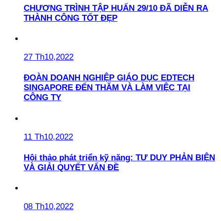
CHƯƠNG TRÌNH TẬP HUẤN 29/10 ĐÃ DIỄN RA
THÀNH CÔNG TỐT ĐẸP
27 Th10,2022
ĐOÀN DOANH NGHIỆP GIÁO DỤC EDTECH
SINGAPORE ĐẾN THĂM VÀ LÀM VIỆC TẠI
CÔNG TY
11 Th10,2022
Hội thảo phát triển kỹ năng: TƯ DUY PHẢN BIỆN
VÀ GIẢI QUYẾT VẤN ĐỀ
08 Th10,2022