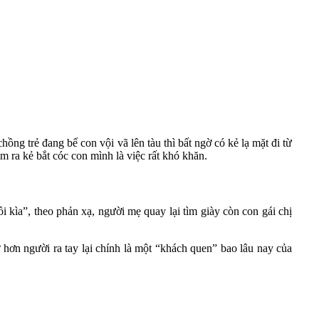
ồng trẻ đang bế con vội vã lên tàu thì bất ngờ có kẻ lạ mặt đi từ
ìm ra kẻ bắt cóc con mình là việc rất khó khăn.
i kìa”, theo phản xạ, người mẹ quay lại tìm giày còn con gái chị
hơn người ra tay lại chính là một “khách quen” bao lâu nay của