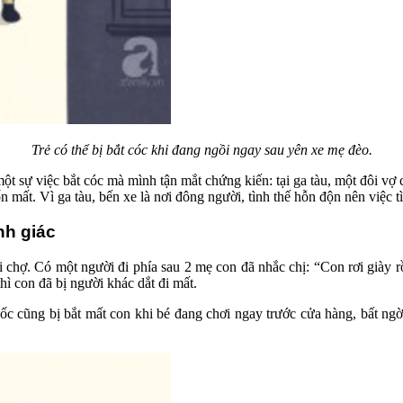
Trẻ có thể bị bắt cóc khi đang ngồi ngay sau yên xe mẹ đèo.
sự việc bắt cóc mà mình tận mắt chứng kiến: tại ga tàu, một đôi vợ ch
n mất. Vì ga tàu, bến xe là nơi đông người, tình thế hỗn độn nên việc t
nh giác
 chợ. Có một người đi phía sau 2 mẹ con đã nhắc chị: “Con rơi giày rồ
hì con đã bị người khác dắt đi mất.
c cũng bị bắt mất con khi bé đang chơi ngay trước cửa hàng, bất ngờ 