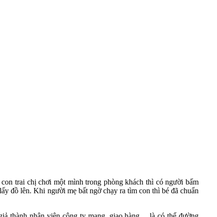
con trai chị chơi một mình trong phòng khách thì có người bấm
lấy đồ lên. Khi người mẹ bất ngờ chạy ra tìm con thì bé đã chuẩn
iả thành nhân viên công ty mạng, giao hàng… là có thể đường