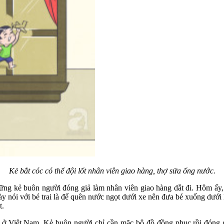
Kẻ bắt cóc có thể đội lốt nhân viên giao hàng, thợ sửa ống nước.
ững kẻ buôn người đóng giả làm nhân viên giao hàng dắt đi. Hôm ấy, 
y nói với bé trai là để quên nước ngọt dưới xe nên đưa bé xuống dưới 
t.
 ở Việt Nam. Kẻ buôn người chỉ cần mặc bộ đồ đồng phục rồi đóng g