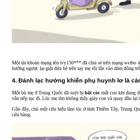
Một tài khoản mạng tên ivy150*** đã chia sẻ trên mạng weibo một 
hướng ngược lại giật đứa bé trên tay mẹ rồi lẩn vào đám đông trố
4. Đánh lạc hướng khiến phụ huynh lơ là cả
Một bà mẹ ở Trung Quốc đã suýt bị
bắt cóc
mất con khi đang đi
vẫn tiếp tục đi. Lúc mẹ tìm không thấy giày con và quay đầu lại t
Gần đây, chủ một cửa hiệu làm tóc ở tỉnh Thiểm Tây, Trung Quố
cửa hàng.