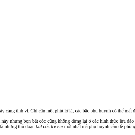
 càng tinh vi. Chỉ cần một phút lơ là, các bậc phụ huynh có thể mất đ
m này nhưng bọn bắt cóc cũng không dừng lại ở các hình thức lừa đả
 là những thủ đoạn
bắt cóc trẻ em
mới nhất mà phụ huynh cần đề phòn