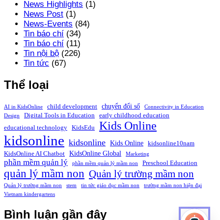
News Highlights
(1)
News Post
(1)
News-Events
(84)
Tin báo chí
(34)
Tin báo chí
(11)
Tin nội bộ
(226)
Tin tức
(67)
Thể loại
chuyển đổi số
child development
AI in KidsOnline
Connectivity in Education
Digital Tools in Education
early childhood education
Design
Kids Online
educational technology
KidsEdu
kidsonline
kidsonline
Kids Online
kidsonline10nam
KidsOnline Global
KidsOnline AI Chatbot
Marketing
phần mềm quản lý
Preschool Education
phần mềm quản lý mầm non
quản lý mầm non
Quản lý trường mầm non
Quản lý trường mầm non
stem
tin tức giáo dục mầm non
trường mầm non hiện đại
Vietnam kindergartens
Bình luận gần đây