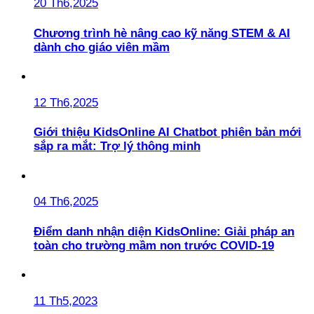
20 Th6,2025
Chương trình hè nâng cao kỹ năng STEM & AI
dành cho giáo viên mầm
12 Th6,2025
Giới thiệu KidsOnline AI Chatbot phiên bản mới
sắp ra mắt: Trợ lý thông minh
04 Th6,2025
Điểm danh nhận diện KidsOnline: Giải pháp an
toàn cho trường mầm non trước COVID-19
11 Th5,2023