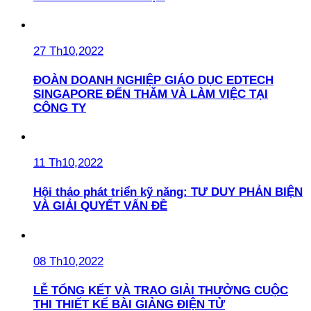
27 Th10,2022
ĐOÀN DOANH NGHIỆP GIÁO DỤC EDTECH
SINGAPORE ĐẾN THĂM VÀ LÀM VIỆC TẠI
CÔNG TY
11 Th10,2022
Hội thảo phát triển kỹ năng: TƯ DUY PHẢN BIỆN
VÀ GIẢI QUYẾT VẤN ĐỀ
08 Th10,2022
LỄ TỔNG KẾT VÀ TRAO GIẢI THƯỞNG CUỘC
THI THIẾT KẾ BÀI GIẢNG ĐIỆN TỬ