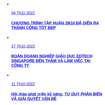
04 Th11,2022
CHƯƠNG TRÌNH TẬP HUẤN 29/10 ĐÃ DIỄN RA
THÀNH CÔNG TỐT ĐẸP
27 Th10,2022
ĐOÀN DOANH NGHIỆP GIÁO DỤC EDTECH
SINGAPORE ĐẾN THĂM VÀ LÀM VIỆC TẠI
CÔNG TY
11 Th10,2022
Hội thảo phát triển kỹ năng: TƯ DUY PHẢN BIỆN
VÀ GIẢI QUYẾT VẤN ĐỀ