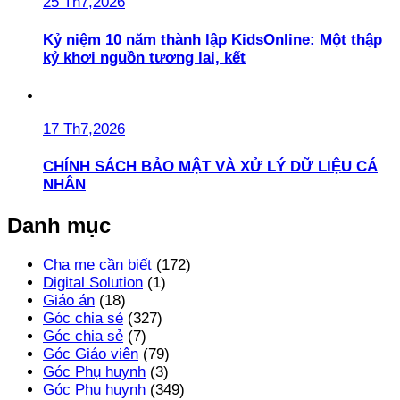
25 Th7,2026
Kỷ niệm 10 năm thành lập KidsOnline: Một thập
kỷ khơi nguồn tương lai, kết
17 Th7,2026
CHÍNH SÁCH BẢO MẬT VÀ XỬ LÝ DỮ LIỆU CÁ
NHÂN
Danh mục
Cha mẹ cần biết
(172)
Digital Solution
(1)
Giáo án
(18)
Góc chia sẻ
(327)
Góc chia sẻ
(7)
Góc Giáo viên
(79)
Góc Phụ huynh
(3)
Góc Phụ huynh
(349)