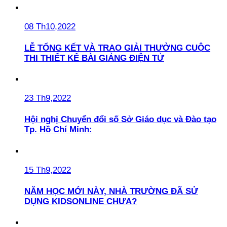
08 Th10,2022
LỄ TỔNG KẾT VÀ TRAO GIẢI THƯỞNG CUỘC
THI THIẾT KẾ BÀI GIẢNG ĐIỆN TỬ
23 Th9,2022
Hội nghị Chuyển đổi số Sở Giáo dục và Đào tạo
Tp. Hồ Chí Minh:
15 Th9,2022
NĂM HỌC MỚI NÀY, NHÀ TRƯỜNG ĐÃ SỬ
DỤNG KIDSONLINE CHƯA?