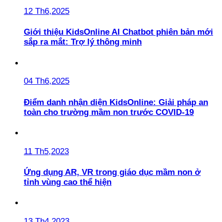
12 Th6,2025
Giới thiệu KidsOnline AI Chatbot phiên bản mới
sắp ra mắt: Trợ lý thông minh
04 Th6,2025
Điểm danh nhận diện KidsOnline: Giải pháp an
toàn cho trường mầm non trước COVID-19
11 Th5,2023
Ứng dụng AR, VR trong giáo dục mầm non ở
tỉnh vùng cao thể hiện
13 Th4,2023