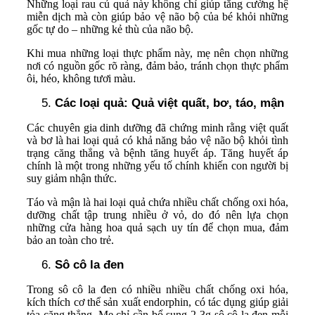
Những loại rau củ quả này không chỉ giúp tăng cường hệ
miễn dịch mà còn giúp bảo vệ não bộ của bé khỏi những
gốc tự do – những kẻ thù của não bộ.
Khi mua những loại thực phẩm này, mẹ nên chọn những
nơi có nguồn gốc rõ ràng, đảm bảo, tránh chọn thực phẩm
ôi, héo, không tươi màu.
Các loại quả: Quả việt quất, bơ, táo, mận
Các chuyên gia dinh dưỡng đã chứng minh rằng việt quất
và bơ là hai loại quả có khả năng bảo vệ não bộ khỏi tình
trạng căng thẳng và bệnh tăng huyết áp. Tăng huyết áp
chính là một trong những yếu tố chính khiến con người bị
suy giảm nhận thức.
Táo và mận là hai loại quả chứa nhiều chất chống oxi hóa,
dưỡng chất tập trung nhiều ở vỏ, do đó nên lựa chọn
những cửa hàng hoa quả sạch uy tín để chọn mua, đảm
bảo an toàn cho trẻ.
Sô cô la đen
Trong sô cô la đen có nhiều nhiều chất chống oxi hóa,
kích thích cơ thể sản xuất endorphin, có tác dụng giúp giải
tỏa căng thẳng. Mẹ chỉ cần bổ sung 2-3g sô cô la đen mỗi