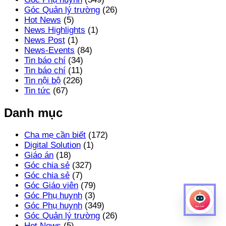
Góc Quản lý trường
(26)
Hot News
(5)
News Highlights
(1)
News Post
(1)
News-Events
(84)
Tin báo chí
(34)
Tin báo chí
(11)
Tin nội bộ
(226)
Tin tức
(67)
Danh mục
Cha mẹ cần biết
(172)
Digital Solution
(1)
Giáo án
(18)
Góc chia sẻ
(327)
Góc chia sẻ
(7)
Góc Giáo viên
(79)
Góc Phụ huynh
(3)
Góc Phụ huynh
(349)
Góc Quản lý trường
(26)
Hot News
(5)