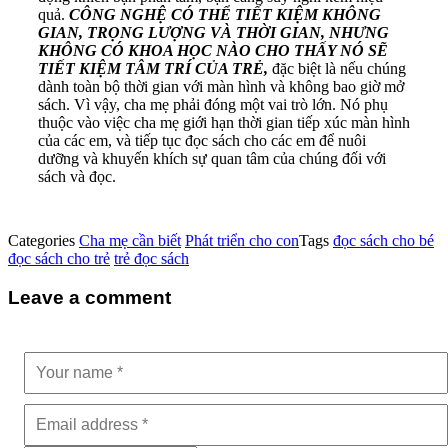
quả.
CÔ
NG NGHỆ CÓ THỂ TIẾT KIỆM KHÔNG
GIAN, TRỌNG LƯỢNG VÀ THỜI GIAN, NHƯNG
KHÔNG CÓ KHOA HỌC NÀO CHO THẤY NÓ SẼ
TIẾT KIỆM TÂM TRÍ CỦA TRẺ,
đặc biệt là nếu chúng
dành toàn bộ thời gian với màn hình và không bao giờ mở
sách. Vì vậy, cha mẹ phải đóng một vai trò lớn. Nó phụ
thuộc vào việc cha mẹ giới hạn thời gian tiếp xúc màn hình
của các em, và tiếp tục đọc sách cho các em để nuôi
dưỡng và khuyến khích sự quan tâm của chúng đối với
sách và đọc.
Categories
Cha mẹ cần biết
Phát triển cho con
Tags
đọc sách cho bé
đọc sách cho trẻ
trẻ đọc sách
Leave a comment