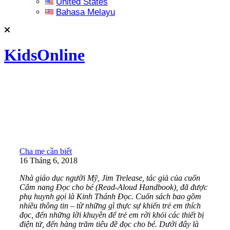
United States
Bahasa Melayu
KidsOnline
Cha mẹ cần biết
16 Tháng 6, 2018
Nhà giáo dục
người Mỹ,
Jim Trelease
,
tác giả của
cuốn
Cẩm nang Đọc cho
bé (
R
ead-Aloud Handbook
)
,
đã
được
phụ huynh gọi là Kinh Thánh Đọc. Cuốn sách
bao gồm
nhiều
thông tin – từ những gì thực sự khiến trẻ em thích
đọc, đến những lời khuyên để trẻ em
rời
khỏi
các thiết bị
điện tử
, đến hàng trăm tiêu đề đọc
cho bé
.
Dưới đây là