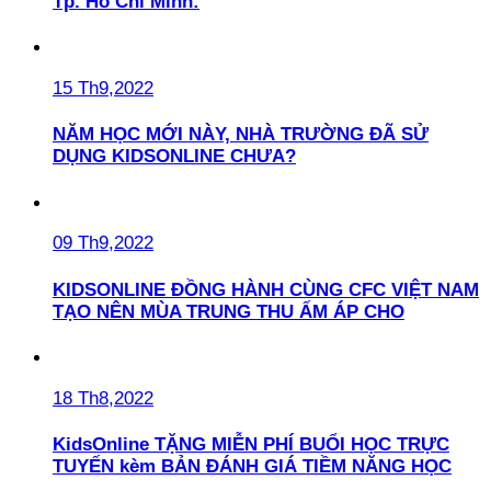
Tp. Hồ Chí Minh:
15 Th9,2022
NĂM HỌC MỚI NÀY, NHÀ TRƯỜNG ĐÃ SỬ
DỤNG KIDSONLINE CHƯA?
09 Th9,2022
KIDSONLINE ĐỒNG HÀNH CÙNG CFC VIỆT NAM
TẠO NÊN MÙA TRUNG THU ẤM ÁP CHO
18 Th8,2022
KidsOnline TẶNG MIỄN PHÍ BUỔI HỌC TRỰC
TUYẾN kèm BẢN ĐÁNH GIÁ TIỀM NĂNG HỌC