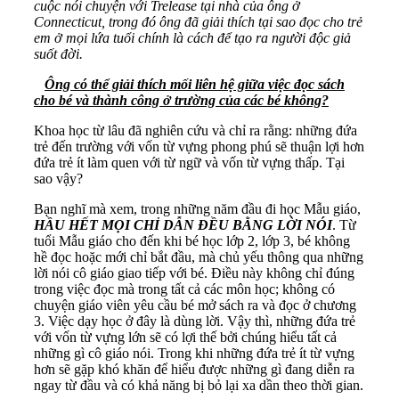
cuộc nói chuyện với
Trelease tại nhà của
ông
ở
Connecticut
, trong đó ông đã
giải thích tại sao đọc
cho
trẻ
em ở mọi lứa tuổi
chính là cách để tạo ra người độc giả
suốt đời.
Ô
ng
có thể giải thích mối liên hệ giữa việc đọc
sách
cho bé
và thành công ở trường
của các bé
không?
Khoa học từ lâu đã nghiên cứu và chỉ ra rằng: những đứa
trẻ đến trường với vốn từ vựng phong phú sẽ thuận lợi hơn
đứa trẻ ít làm quen với từ ngữ và vốn từ vựng thấp. Tại
sao vậy?
Bạn nghĩ mà xem, trong những năm đầu đi học Mẫu giáo,
HẦU HẾT MỌI CHỈ DẪN ĐỀU BẰNG LỜI NÓI
. Từ
tuổi Mẫu giáo cho đến khi bé học lớp 2, lớp 3, bé không
hề đọc hoặc mới chỉ bắt đầu, mà chủ yếu thông qua những
lời nói cô giáo giao tiếp với bé. Điều này không chỉ đúng
trong việc đọc mà trong tất cả các môn học; không có
chuyện giáo viên yêu cầu bé mở sách ra và đọc ở chương
3. Việc dạy học ở đây là dùng lời. Vậy thì, những đứa trẻ
với vốn từ vựng lớn sẽ có lợi thế bởi chúng hiểu tất cả
những gì cô giáo nói. Trong khi những đứa trẻ ít từ vựng
hơn sẽ gặp khó khăn để hiểu được những gì đang diễn ra
ngay từ đầu và có khả năng bị bỏ lại xa dần theo thời gian.