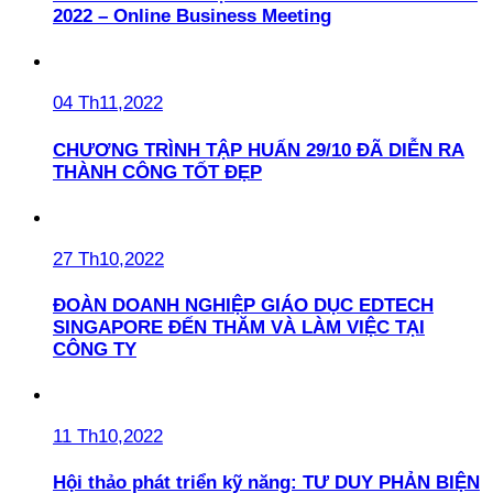
2022 – Online Business Meeting
04 Th11,2022
CHƯƠNG TRÌNH TẬP HUẤN 29/10 ĐÃ DIỄN RA
THÀNH CÔNG TỐT ĐẸP
27 Th10,2022
ĐOÀN DOANH NGHIỆP GIÁO DỤC EDTECH
SINGAPORE ĐẾN THĂM VÀ LÀM VIỆC TẠI
CÔNG TY
11 Th10,2022
Hội thảo phát triển kỹ năng: TƯ DUY PHẢN BIỆN