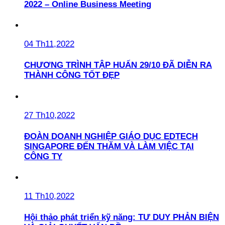
2022 – Online Business Meeting
04 Th11,2022
CHƯƠNG TRÌNH TẬP HUẤN 29/10 ĐÃ DIỄN RA
THÀNH CÔNG TỐT ĐẸP
27 Th10,2022
ĐOÀN DOANH NGHIỆP GIÁO DỤC EDTECH
SINGAPORE ĐẾN THĂM VÀ LÀM VIỆC TẠI
CÔNG TY
11 Th10,2022
Hội thảo phát triển kỹ năng: TƯ DUY PHẢN BIỆN