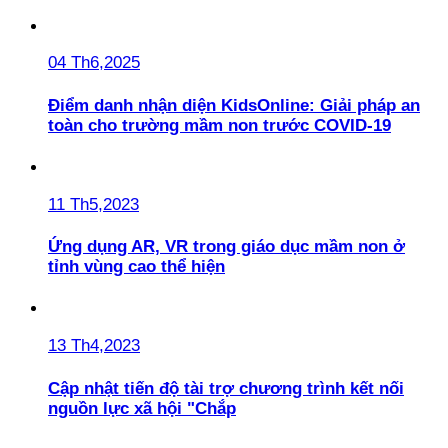
04 Th6,2025
Điểm danh nhận diện KidsOnline: Giải pháp an
toàn cho trường mầm non trước COVID-19
11 Th5,2023
Ứng dụng AR, VR trong giáo dục mầm non ở
tỉnh vùng cao thể hiện
13 Th4,2023
Cập nhật tiến độ tài trợ chương trình kết nối
nguồn lực xã hội "Chắp