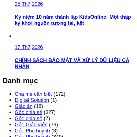
25 Th7,2026
Kỷ niệm 10 năm thành lập KidsOnline: Một thập
kỷ khơi nguồn tương lai, kết
17 Th7,2026
CHÍNH SÁCH BẢO MẬT VÀ XỬ LÝ DỮ LIỆU CÁ
NHÂN
Danh mục
Cha mẹ cần biết
(172)
Digital Solution
(1)
Giáo án
(18)
Góc chia sẻ
(327)
Góc chia sẻ
(7)
Góc Giáo viên
(79)
Góc Phụ huynh
(3)
Góc Phụ huynh
(349)