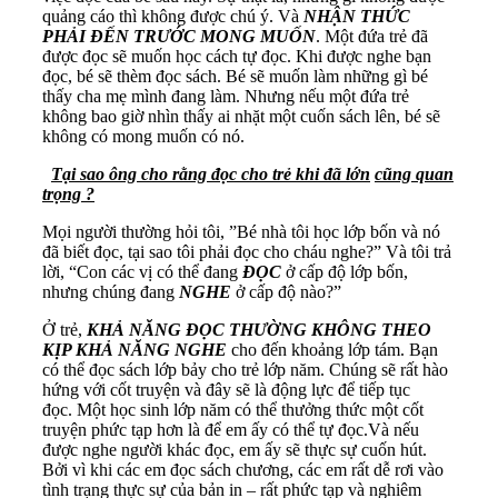
quảng cáo thì không được chú ý. Và
NHẬN THỨC
PHẢI ĐẾN TRƯỚC MONG MUỐN
. Một đứa trẻ đã
được đọc sẽ muốn học cách tự đọc. Khi được nghe bạn
đọc, bé sẽ thèm đọc sách. Bé sẽ muốn làm những gì bé
thấy cha mẹ mình đang làm. Nhưng nếu một đứa trẻ
không bao giờ nhìn thấy ai nhặt một cuốn sách lên, bé sẽ
không có mong muốn có nó.
Tại sao ô
ng cho
rằng đọc cho trẻ
khi đã
lớn
cũng quan
trọng ?
Mọi người thường hỏi tôi, ”Bé nhà tôi học lớp bốn và nó
đã biết đọc, tại sao tôi phải đọc cho cháu nghe?” Và tôi trả
lời, “Con các vị có thể đang
ĐỌC
ở cấp độ lớp bốn,
nhưng chúng đang
NGHE
ở cấp độ nào?”
Ở trẻ,
KHẢ NĂNG ĐỌC THƯỜNG KHÔNG THEO
KỊP KHẢ NĂNG NGHE
cho đến khoảng lớp tám. Bạn
có thể đọc sách lớp bảy cho trẻ lớp năm. Chúng sẽ rất hào
hứng với cốt truyện và đây sẽ là động lực để tiếp tục
đọc. Một học sinh lớp năm có thể thưởng thức một cốt
truyện phức tạp hơn là để em ấy có thể tự đọc.Và nếu
được nghe người khác đọc, em ấy sẽ thực sự cuốn hút.
Bởi vì khi các em đọc sách chương, các em rất dễ rơi vào
tình trạng thực sự của bản in – rất phức tạp và nghiêm