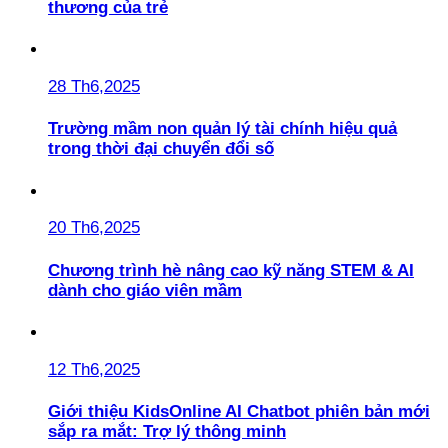
thương của trẻ
28 Th6,2025
Trường mầm non quản lý tài chính hiệu quả
trong thời đại chuyển đổi số
20 Th6,2025
Chương trình hè nâng cao kỹ năng STEM & AI
dành cho giáo viên mầm
12 Th6,2025
Giới thiệu KidsOnline AI Chatbot phiên bản mới
sắp ra mắt: Trợ lý thông minh