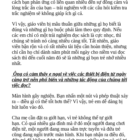
cách bạn phản ứng có liên quan nhiều đến sự đồng cảm và
lòng trắc ẩn của bạn – trải nghiệm với các câu hỏi kiểm tra
trắc nghiệm sẽ không giúp ích gì cả.
Vì vậy, giáo viên bị mâu thuẫn giữa những gì họ biết là
đúng và những gì họ buộc phải làm theo quy định. Nếu
các em chỉ có một trải nghiệm đọc sách là cực nhọc, thì
chúng sẽ tránh nó càng nhiều càng tốt. Tất nhiên, giáo
viên bận rộn và có rất nhiều tài liệu cần hoàn thiện, nhưng
chỉ cần họ chỉ dành năm phút mỗi ngày cho niềm vui đọc
sách thì đến cuối năm đó sẽ là những gì bọn trẻ nhớ nhiều
nhất.
Ô
ng có cảm thấy e ngại về việc các thiết bị điện tử ngày
càng trở nên phổ biến và những tác động của chúng tới
việc đọc?
Màn hình gây nghiện. Bạn nhấn một nút và phép thuật xảy
ra – điều gì có thể tốt hơn thế? Vì vậy, trẻ em dễ dàng bị
hút luôn vào đó.
Cha mẹ cần đặt ra giới hạn, vì trẻ không thể tự giới
hạn. Có quá nhiều gia đình mà ở đó một người đang chơi
điện tử, một người đang mua sắm trực tuyến và đứa trẻ
cũng đang ngồi trước màn hình. Khi bạn nhận ra điều đó,