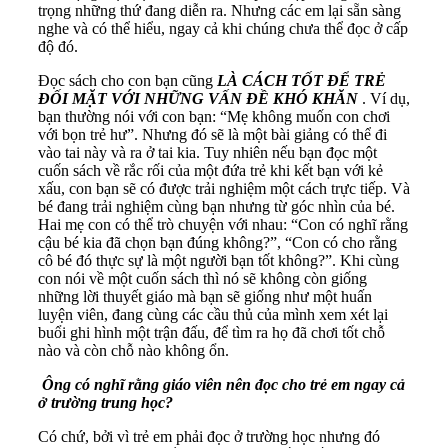
trọng những thứ đang diễn ra. Nhưng các em lại sẵn sàng
nghe và có thể hiểu, ngay cả khi chúng chưa thể đọc ở cấp
độ đó.
Đọc sách cho con bạn cũng
LÀ CÁCH TỐT ĐỂ TRẺ
ĐỐI MẶT VỚI NHỮNG VẤN ĐỀ KHÓ KHĂN
. Ví dụ,
bạn thường nói với con bạn: “Mẹ không muốn con chơi
với bọn trẻ hư”. Nhưng đó sẽ là một bài giảng có thể đi
vào tai này và ra ở tai kia. Tuy nhiên nếu bạn đọc một
cuốn sách về rắc rối của một đứa trẻ khi kết bạn với kẻ
xấu, con bạn sẽ có được trải nghiệm một cách trực tiếp. Và
bé đang trải nghiệm cùng bạn nhưng từ góc nhìn của bé.
Hai mẹ con có thể trò chuyện với nhau: “Con có nghĩ rằng
cậu bé kia đã chọn bạn đúng không?”, “Con có cho rằng
cô bé đó thực sự là một người bạn tốt không?”. Khi cùng
con nói về một cuốn sách thì nó sẽ không còn giống
những lời thuyết giáo mà bạn sẽ giống như một huấn
luyện viên, đang cùng các cầu thủ của mình xem xét lại
buổi ghi hình một trận đấu, để tìm ra họ đã chơi tốt chỗ
nào và còn chỗ nào không ổn.
Ô
ng
có nghĩ rằng giáo viên nên đọc cho trẻ em ngay cả
ở trường trung học?
Có chứ, bởi vì trẻ em phải đọc ở trường học nhưng đó