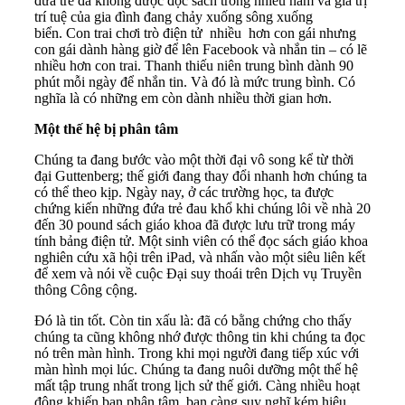
đứa trẻ đã không được đọc sách trong nhiều năm và giá trị
trí tuệ của gia đình đang chảy xuống sông xuống
biển. Con trai chơi trò điện tử nhiều hơn con gái nhưng
con gái dành hàng giờ để lên Facebook và nhắn tin – có lẽ
nhiều hơn con trai. Thanh thiếu niên trung bình dành 90
phút mỗi ngày để nhắn tin. Và đó là mức trung bình. Có
nghĩa là có những em còn dành nhiều thời gian hơn.
Một t
hế hệ bị phân tâm
Chúng ta đang bước vào một thời đại vô song kể từ thời
đại Guttenberg; thế giới đang thay đổi nhanh hơn chúng ta
có thể theo kịp. Ngày nay, ở các trường học, ta được
chứng kiến ​​những đứa trẻ đau khổ khi chúng lôi về nhà 20
đến 30 pound sách giáo khoa đã được lưu trữ trong máy
tính bảng điện tử. Một sinh viên có thể đọc sách giáo khoa
nghiên cứu xã hội trên iPad, và nhấn vào một siêu liên kết
để xem và nói về cuộc Đại suy thoái trên Dịch vụ Truyền
thông Công cộng.
Đó là tin tốt. Còn tin xấu là: đã có bằng chứng cho thấy
chúng ta cũng không nhớ được thông tin khi chúng ta đọc
nó trên màn hình. Trong khi mọi người đang tiếp xúc với
màn hình mọi lúc. Chúng ta đang nuôi dưỡng một thế hệ
mất tập trung nhất trong lịch sử thế giới. Càng nhiều hoạt
động khiến bạn phân tâm, bạn càng suy nghĩ kém hiệu