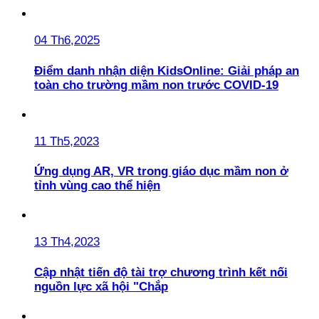
04 Th6,2025
Điểm danh nhận diện KidsOnline: Giải pháp an
toàn cho trường mầm non trước COVID-19
11 Th5,2023
Ứng dụng AR, VR trong giáo dục mầm non ở
tỉnh vùng cao thể hiện
13 Th4,2023
Cập nhật tiến độ tài trợ chương trình kết nối
nguồn lực xã hội "Chắp