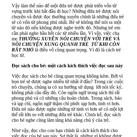
Vậy làm thế nào để một đứa trẻ được phát triển vốn từ
vựng trước khi bắt đầu đi học? Những đứa trẻ được nói
chuyện và được đọc thường xuyên chính là những đứa trẻ
sẽ có vốn từ phong phú nhất. Bé sẽ không thể nói ra một
từ nào đó nếu không được nghe trước đó. Nhưng trẻ em
cần phải nghe hầu hết các từ nhiều lần. Vì vậy, việc cha
mẹ
THƯỜNG XUYÊN NÓI CHUYỆN VỚI TRẺ VÀ
NÓI CHUYỆN XUNG QUANH TRẺ TỪ KHI CÒN
RẤT NHỎ
là điều vô cùng quan trọng. Vì đó là cách trẻ
học từ.
Đọc
sách cho bé
: một
cách
kích thích việc đọc sau này
Việc đọc sách cho bé cũng quan trọng không kém. Bởi vì
bọn trẻ sẽ được nghe nhiều từ nhất ở đâu? Trong các cuộc
trò chuyện, chúng ta có xu hướng sử dụng lời nói tốc ký,
không phải câu đầy đủ. Còn ngôn ngữ trong sách thì rất
phong phú và có những câu hoàn chỉnh. Trong sách, báo
và tạp chí, ngôn ngữ thậm chí phức tạp hơn, tinh vi hơn.
Đứa trẻ nào được nghe những từ tinh vi hơn sẽ có một lợi
thế rất lớn so với những đứa trẻ khác. Chưa kể, đọc sách
cho bé nghe cũng làm tăng khả năng chú ý của trẻ.
Như vậy, đọc cho con bạn chính là cách kích thích cho
việc đọc của bé sau này. Sự thật là, những gì không được