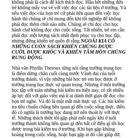
không phải là cách để kích thích đọc. Hầu hết những đứa
trẻ không mấy vui vẻ với việc đọc các tài liệu ở trường. Và
nếu việc đọc của bọn trẻ cứ phải liên quan đến việc học
hành thì chúng sẽ chỉ mong đến khi tốt nghiệp để không
phải đọc thêm chút nào nữa. Chúng sẽ chỉ đọc cho học
hành chứ không đọc cho cuộc sống. Tất nhiên, trẻ em cần
phải đọc một lượng sách nhất định phục vụ cho học tập,
nhưng đừng khiến trẻ quên đi rằng
NGOÀI KIA CÓ
NHỮNG CUỐN SÁCH KHIẾN CHÚNG ĐƯỢC
CƯỜI, ĐƯỢC KHÓC VÀ KHIẾN TÂM HỒN CHÚNG
RUNG ĐỘNG
.
Nhà văn Phyllis Theroux từng nói rằng trường trung học
là điểm dừng chân cuối cùng trước Vành đai của tuổi
trưởng thành, vì vậy những bài học trẻ em học được ở
trường trung học thực sự quan trọng. Nhưng ở môi trường
học tập với toàn những bài kiểm tra hiện nay, có rất nhiều
áp lực đối với giáo viên mà ít ai dành thời gian để đọc cho
bọn trẻ nghe. Và đó là một mất mát thực sự. Các bài kiểm
tra tiêu chuẩn chẳng liên quan gì đến cuộc sống thực, điều
đó có nghĩa là trường học đang trở nên thoát ly với thực
tế. Những thách thức tôi gặp phải mỗi ngày khi ở tuổi
trưởng thành không liên quan gì đến bất cứ điều gì tôi học
được trong bài kiểm tra ở trường. Khi bạn gặp khủng
hoảng trong cuộc sống, hoặc bạn gặp ai đó cần giúp đỡ,