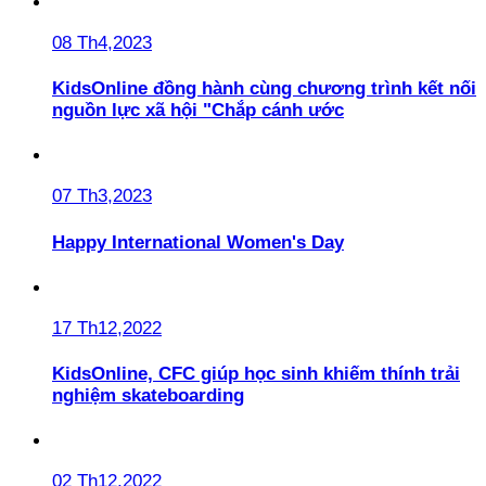
08 Th4,2023
KidsOnline đồng hành cùng chương trình kết nối
nguồn lực xã hội "Chắp cánh ước
07 Th3,2023
Happy International Women's Day
17 Th12,2022
KidsOnline, CFC giúp học sinh khiếm thính trải
nghiệm skateboarding
02 Th12,2022