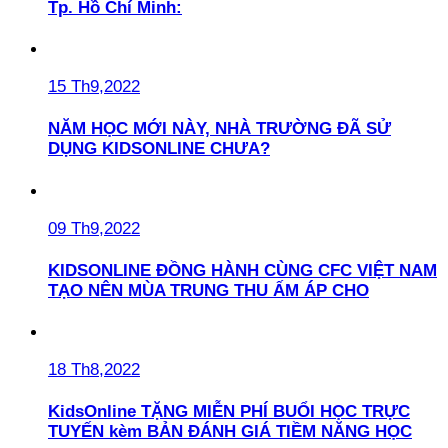
Tp. Hồ Chí Minh:
15 Th9,2022
NĂM HỌC MỚI NÀY, NHÀ TRƯỜNG ĐÃ SỬ
DỤNG KIDSONLINE CHƯA?
09 Th9,2022
KIDSONLINE ĐỒNG HÀNH CÙNG CFC VIỆT NAM
TẠO NÊN MÙA TRUNG THU ẤM ÁP CHO
18 Th8,2022
KidsOnline TẶNG MIỄN PHÍ BUỔI HỌC TRỰC
TUYẾN kèm BẢN ĐÁNH GIÁ TIỀM NĂNG HỌC