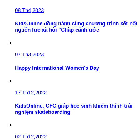
08 Th4,2023
KidsOnline đồng hành cùng chương trình kết nối
nguồn lực xã hội "Chắp cánh ước
07 Th3,2023
Happy International Women's Day
17 Th12,2022
KidsOnline, CFC giúp học sinh khiếm thính trải
nghiệm skateboarding
02 Th12,2022