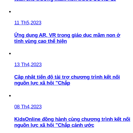
11 Th5,2023
Ứng dụng AR, VR trong giáo dục mầm non ở
tỉnh vùng cao thể hiện
13 Th4,2023
Cập nhật tiến độ tài trợ chương trình kết nối
nguồn lực xã hội "Chắp
08 Th4,2023
KidsOnline đồng hành cùng chương trình kết nối
nguồn lực xã hội "Chắp cánh ước