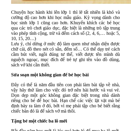
Chuyện học hành khi lên lớp 1 thì lẽ tất nhiên là khó và
cường độ cao hơn khi học mẫu giáo. Kỳ vọng dành cho
học sinh lớp 1 cũng cao hơn. Khuyến khích các bé học
qua các trò chơi giáo dục, đặc biệt là những trò tập trung
vào phép tính cộng, trừ và đếm cách số (2, 4, 6,… hoặc 5,
10, 15, 20…)
Lưu ý, chỉ dừng ở mức độ làm quen như nhận diện được
chữ cái, đồ theo nét có sẵn, đếm số… Có thể dạy trẻ cách
cầm bút viết, ngồi đúng tư thế, viết được tên mình dù
nguệch ngoạc, mục đích để trẻ tự ghi tên vào đồ dùng,
sách vở khi cần thiết.
Sửa soạn một không gian để bé học bài
Đây có thể là năm đầu tiên con phải làm bài tập về nhà,
vậy hãy thử làm cho việc đó trở nên hài hước và vui vẻ.
Dọn dẹp một góc không gian đặc biệt trong nhà dành
riêng cho bé để học bài. Hạn chế các việc lặt vặt mà bé
định bày ra làm ở đó, bởi vì mẹ phải tập cho bé biết rằng
chiếc bàn đó là để sách vở mà thôi.
Tặng bé một chiếc ba lô mới
Bắt đầu năm học mới là lúc quá hợp lý để mua ba lô mới.