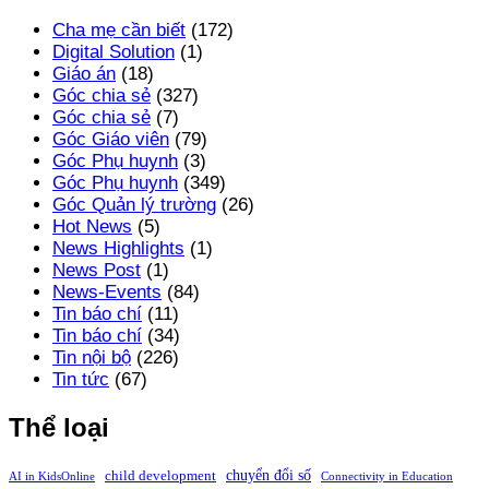
Cha mẹ cần biết
(172)
Digital Solution
(1)
Giáo án
(18)
Góc chia sẻ
(327)
Góc chia sẻ
(7)
Góc Giáo viên
(79)
Góc Phụ huynh
(3)
Góc Phụ huynh
(349)
Góc Quản lý trường
(26)
Hot News
(5)
News Highlights
(1)
News Post
(1)
News-Events
(84)
Tin báo chí
(11)
Tin báo chí
(34)
Tin nội bộ
(226)
Tin tức
(67)
Thể loại
chuyển đổi số
child development
AI in KidsOnline
Connectivity in Education