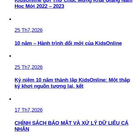
KidsOnline gửi Thư Chúc Mừng Khai Giảng Năm
Học Mới 2022 – 2023
25 Th7,2026
10 năm – Hành trình đổi mới của KidsOnline
25 Th7,2026
Kỷ niệm 10 năm thành lập KidsOnline: Một thập
kỷ khơi nguồn tương lai, kết
17 Th7,2026
CHÍNH SÁCH BẢO MẬT VÀ XỬ LÝ DỮ LIỆU CÁ
NHÂN