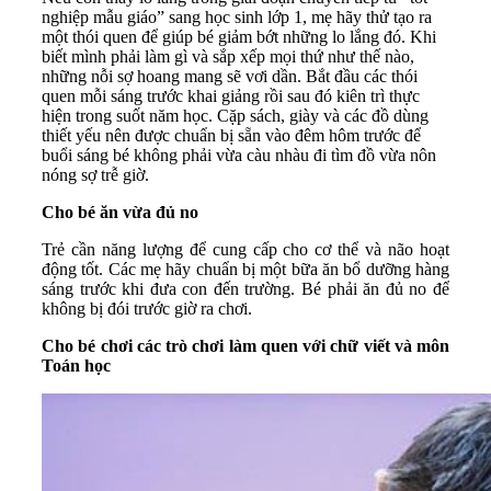
nghiệp mẫu giáo” sang học sinh lớp 1, mẹ hãy thử tạo ra
một thói quen để giúp bé giảm bớt những lo lắng đó. Khi
biết mình phải làm gì và sắp xếp mọi thứ như thế nào,
những nỗi sợ hoang mang sẽ vơi dần. Bắt đầu các thói
quen mỗi sáng trước khai giảng rồi sau đó kiên trì thực
hiện trong suốt năm học. Cặp sách, giày và các đồ dùng
thiết yếu nên được chuẩn bị sẵn vào đêm hôm trước để
buổi sáng bé không phải vừa càu nhàu đi tìm đồ vừa nôn
nóng sợ trễ giờ.
Cho bé ăn vừa đủ no
Trẻ cần năng lượng để cung cấp cho cơ thể và não hoạt
động tốt. Các mẹ hãy chuẩn bị một bữa ăn bổ dưỡng hàng
sáng trước khi đưa con đến trường. Bé phải ăn đủ no để
không bị đói trước giờ ra chơi.
Cho bé chơi các trò chơi làm quen với chữ viết và môn
Toán học