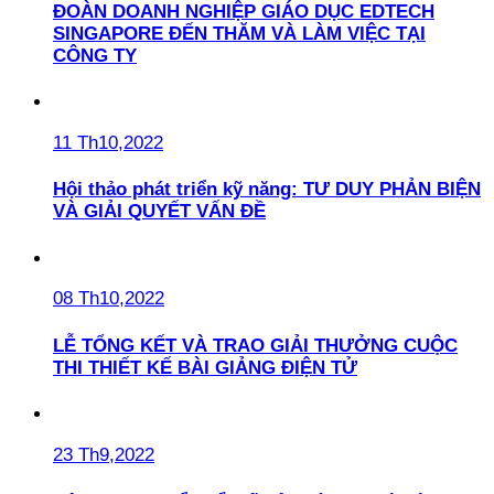
ĐOÀN DOANH NGHIỆP GIÁO DỤC EDTECH
SINGAPORE ĐẾN THĂM VÀ LÀM VIỆC TẠI
CÔNG TY
11 Th10,2022
Hội thảo phát triển kỹ năng: TƯ DUY PHẢN BIỆN
VÀ GIẢI QUYẾT VẤN ĐỀ
08 Th10,2022
LỄ TỔNG KẾT VÀ TRAO GIẢI THƯỞNG CUỘC
THI THIẾT KẾ BÀI GIẢNG ĐIỆN TỬ
23 Th9,2022