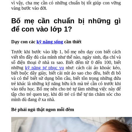
vì vậy, cha mẹ cần có những chuẩn bị tốt giúp con vững
vàng bước vào đời.
Bố mẹ cần chuẩn bị những gì
để con vào lớp 1?
Dạy con các
kỹ năng sống
cần thiết
Trước khi bước vào lớp 1, bố mẹ nên dạy con biết cách
viết tên đầy đủ của mình như thế nào, ngày sinh, địa chỉ và
số điện thoại ở nhà ra sao. Biết đếm từ 0 đến 100, biết
những
kỹ năng tự phục vụ
như: cách cài áo khoác kéo,
biết buộc dây giày, biết cài nút áo sao cho đều, biết đi bô
và có thể biết sử dụng bồn cầu, biết tôn trọng những đứa
trẻ khác là những kỹ năng hữu ích mà trẻ cần có trước khi
vào tiểu học. Bố mẹ nên cho trẻ tự làm những việc này để
tập cho trẻ quen tay, khi đó trẻ có thể tự tin chăm sóc cho
mình dù đang ở xa nhà.
Bé phải ngủ thật ngon mỗi đêm