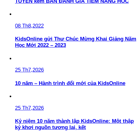
TUYẾN kèm BẢN ĐÁNH GIÁ TIỀM NĂNG HỌC
08 Th8,2022
KidsOnline gửi Thư Chúc Mừng Khai Giảng Năm
Học Mới 2022 – 2023
25 Th7,2026
10 năm – Hành trình đổi mới của KidsOnline
25 Th7,2026
Kỷ niệm 10 năm thành lập KidsOnline: Một thập
kỷ khơi nguồn tương lai, kết