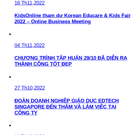
16 Th11,2022
KidsOnline tham dự Korean Educare & Kids Fair
2022 – Online Business Meeting
04 Th11,2022
CHƯƠNG TRÌNH TẬP HUẤN 29/10 ĐÃ DIỄN RA
THÀNH CÔNG TỐT ĐẸP
27 Th10,2022
ĐOÀN DOANH NGHIỆP GIÁO DỤC EDTECH
SINGAPORE ĐẾN THĂM VÀ LÀM VIỆC TẠI
CÔNG TY