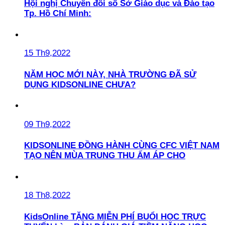
Hội nghị Chuyển đổi số Sở Giáo dục và Đào tạo
Tp. Hồ Chí Minh:
15 Th9,2022
NĂM HỌC MỚI NÀY, NHÀ TRƯỜNG ĐÃ SỬ
DỤNG KIDSONLINE CHƯA?
09 Th9,2022
KIDSONLINE ĐỒNG HÀNH CÙNG CFC VIỆT NAM
TẠO NÊN MÙA TRUNG THU ẤM ÁP CHO
18 Th8,2022
KidsOnline TẶNG MIỄN PHÍ BUỔI HỌC TRỰC