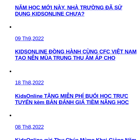
NĂM HỌC MỚI NÀY, NHÀ TRƯỜNG ĐÃ SỬ
DỤNG KIDSONLINE CHƯA?
09 Th9,2022
KIDSONLINE ĐỒNG HÀNH CÙNG CFC VIỆT NAM
TẠO NÊN MÙA TRUNG THU ẤM ÁP CHO
18 Th8,2022
KidsOnline TẶNG MIỄN PHÍ BUỔI HỌC TRỰC
TUYẾN kèm BẢN ĐÁNH GIÁ TIỀM NĂNG HỌC
08 Th8,2022