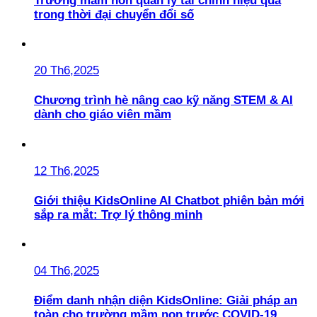
Trường mầm non quản lý tài chính hiệu quả
trong thời đại chuyển đổi số
20 Th6,2025
Chương trình hè nâng cao kỹ năng STEM & AI
dành cho giáo viên mầm
12 Th6,2025
Giới thiệu KidsOnline AI Chatbot phiên bản mới
sắp ra mắt: Trợ lý thông minh
04 Th6,2025
Điểm danh nhận diện KidsOnline: Giải pháp an
toàn cho trường mầm non trước COVID-19