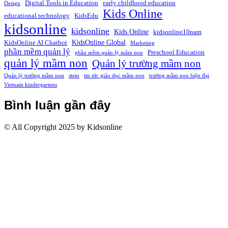
Digital Tools in Education
early childhood education
Design
Kids Online
educational technology
KidsEdu
kidsonline
kidsonline
Kids Online
kidsonline10nam
KidsOnline Global
KidsOnline AI Chatbot
Marketing
phần mềm quản lý
Preschool Education
phần mềm quản lý mầm non
quản lý mầm non
Quản lý trường mầm non
Quản lý trường mầm non
stem
tin tức giáo dục mầm non
trường mầm non hiện đại
Vietnam kindergartens
Bình luận gần đây
© All Copyright 2025 by Kidsonline