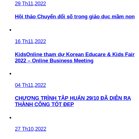
29 Th11,2022
Hội thảo Chuyển đổi số trong giáo dục mầm non
16 Th11,2022
KidsOnline tham dự Korean Educare & Kids Fair
2022 – Online Business Meeting
04 Th11,2022
CHƯƠNG TRÌNH TẬP HUẤN 29/10 ĐÃ DIỄN RA
THÀNH CÔNG TỐT ĐẸP
27 Th10,2022