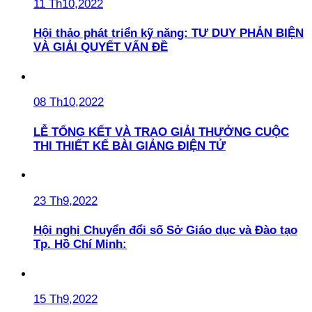
11 Th10,2022
Hội thảo phát triển kỹ năng: TƯ DUY PHẢN BIỆN
VÀ GIẢI QUYẾT VẤN ĐỀ
08 Th10,2022
LỄ TỔNG KẾT VÀ TRAO GIẢI THƯỞNG CUỘC
THI THIẾT KẾ BÀI GIẢNG ĐIỆN TỬ
23 Th9,2022
Hội nghị Chuyển đổi số Sở Giáo dục và Đào tạo
Tp. Hồ Chí Minh:
15 Th9,2022