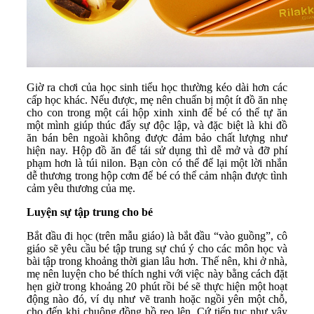
Giờ ra chơi của học sinh tiểu học thường kéo dài hơn các
cấp học khác. Nếu được, mẹ nên chuẩn bị một ít đồ ăn nhẹ
cho con trong một cái hộp xinh xinh để bé có thể tự ăn
một mình giúp thúc đẩy sự độc lập, và đặc biệt là khi đồ
ăn bán bên ngoài không được đảm bảo chất lượng như
hiện nay. Hộp đồ ăn để tái sử dụng thì dễ mở và đỡ phí
phạm hơn là túi nilon. Bạn còn có thể để lại một lời nhắn
dễ thương trong hộp cơm để bé có thể cảm nhận được tình
cảm yêu thương của mẹ.
Luyện sự tập trung cho bé
Bắt đầu đi học (trên mẫu giáo) là bắt đầu “vào guồng”, cô
giáo sẽ yêu cầu bé tập trung sự chú ý cho các môn học và
bài tập trong khoảng thời gian lâu hơn. Thế nên, khi ở nhà,
mẹ nên luyện cho bé thích nghi với việc này bằng cách đặt
hẹn giờ trong khoảng 20 phút rồi bé sẽ thực hiện một hoạt
động nào đó, ví dụ như vẽ tranh hoặc ngồi yên một chỗ,
cho đến khi chuông đồng hồ reo lên. Cứ tiếp tục như vậy