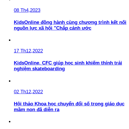
08 Th4,2023
KidsOnline đồng hành cùng chương trình kết nối
nguồn lực xã hội "Chắp cánh ước
17 Th12,2022
KidsOnline, CFC giúp học sinh khiếm thính trải
nghiệm skateboarding
02 Th12,2022
Hội thảo Khoa học chuyển đổi số trong giáo dục
mầm non đã diễn ra