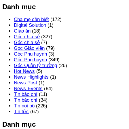
Danh mục
Cha mẹ cần biết
(172)
Digital Solution
(1)
Giáo án
(18)
Góc chia sẻ
(327)
Góc chia sẻ
(7)
Góc Giáo viên
(79)
Góc Phụ huynh
(3)
Góc Phụ huynh
(349)
Góc Quản lý trường
(26)
Hot News
(5)
News Highlights
(1)
News Post
(1)
News-Events
(84)
Tin báo chí
(11)
Tin báo chí
(34)
Tin nội bộ
(226)
Tin tức
(67)
Danh mục