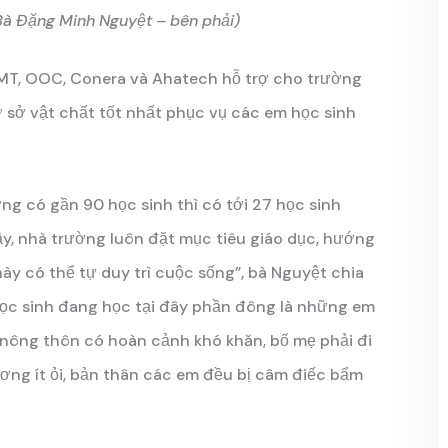
Bà Đặng Minh Nguyệt – bên phải)
 OMT, OOC, Conera và Ahatech hỗ trợ cho trường
ơ sở vật chất tốt nhất phục vụ các em học sinh
ờng có gần 90 học sinh thì có tới 27 học sinh
ậy, nhà trường luôn đặt mục tiêu giáo dục, hướng
ày có thể tự duy trì cuộc sống”, bà Nguyệt chia
học sinh đang học tại đây phần đông là những em
ở nông thôn có hoàn cảnh khó khăn, bố mẹ phải đi
ng ít ỏi, bản thân các em đều bị câm điếc bẩm