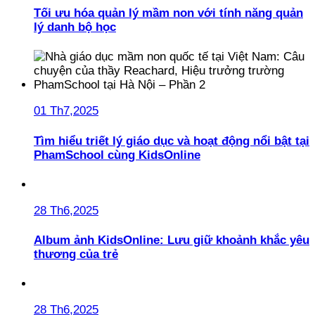
Tối ưu hóa quản lý mầm non với tính năng quản
lý danh bộ học
01 Th7,2025
Tìm hiểu triết lý giáo dục và hoạt động nổi bật tại
PhamSchool cùng KidsOnline
28 Th6,2025
Album ảnh KidsOnline: Lưu giữ khoảnh khắc yêu
thương của trẻ
28 Th6,2025