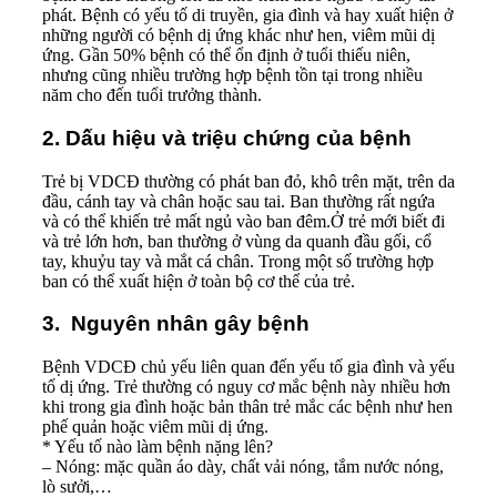
phát. Bệnh có yếu tố di truyền, gia đình và hay xuất hiện ở
những người có bệnh dị ứng khác như hen, viêm mũi dị
ứng. Gần 50% bệnh có thể ổn định ở tuổi thiếu niên,
nhưng cũng nhiều trường hợp bệnh tồn tại trong nhiều
năm cho đến tuổi trưởng thành.
2. Dấu hiệu và triệu chứng của bệnh
Trẻ bị VDCĐ thường có phát ban đỏ, khô trên mặt, trên da
đầu, cánh tay và chân hoặc sau tai. Ban thường rất ngứa
và có thể khiến trẻ mất ngủ vào ban đêm.Ở trẻ mới biết đi
và trẻ lớn hơn, ban thường ở vùng da quanh đầu gối, cổ
tay, khuỷu tay và mắt cá chân. Trong một số trường hợp
ban có thể xuất hiện ở toàn bộ cơ thể của trẻ.
3. Nguyên nhân gây bệnh
Bệnh VDCĐ chủ yếu liên quan đến yếu tố gia đình và yếu
tố dị ứng. Trẻ thường có nguy cơ mắc bệnh này nhiều hơn
khi trong gia đình hoặc bản thân trẻ mắc các bệnh như hen
phế quản hoặc viêm mũi dị ứng.
* Yếu tố nào làm bệnh nặng lên?
– Nóng: mặc quần áo dày, chất vải nóng, tắm nước nóng,
lò sưởi,…