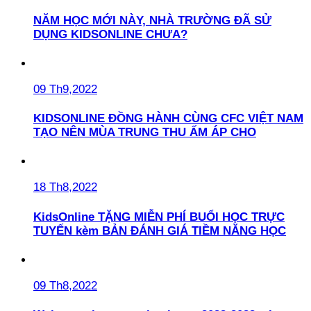
NĂM HỌC MỚI NÀY, NHÀ TRƯỜNG ĐÃ SỬ
DỤNG KIDSONLINE CHƯA?
09 Th9,2022
KIDSONLINE ĐỒNG HÀNH CÙNG CFC VIỆT NAM
TẠO NÊN MÙA TRUNG THU ẤM ÁP CHO
18 Th8,2022
KidsOnline TẶNG MIỄN PHÍ BUỔI HỌC TRỰC
TUYẾN kèm BẢN ĐÁNH GIÁ TIỀM NĂNG HỌC
09 Th8,2022