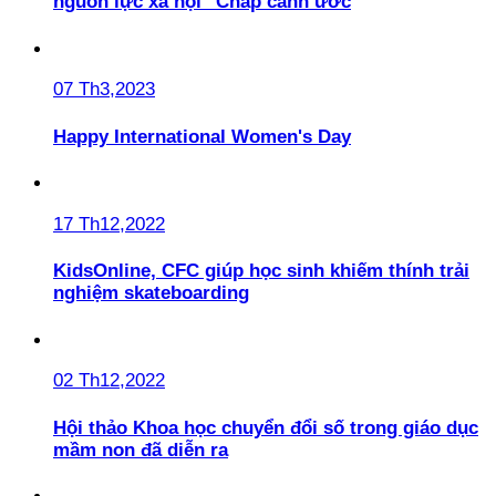
nguồn lực xã hội "Chắp cánh ước
07 Th3,2023
Happy International Women's Day
17 Th12,2022
KidsOnline, CFC giúp học sinh khiếm thính trải
nghiệm skateboarding
02 Th12,2022
Hội thảo Khoa học chuyển đổi số trong giáo dục
mầm non đã diễn ra