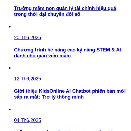
Trường mầm non quản lý tài chính hiệu quả
trong thời đại chuyển đổi số
20 Th6,2025
Chương trình hè nâng cao kỹ năng STEM & AI
dành cho giáo viên mầm
12 Th6,2025
Giới thiệu KidsOnline AI Chatbot phiên bản mới
sắp ra mắt: Trợ lý thông minh
04 Th6,2025