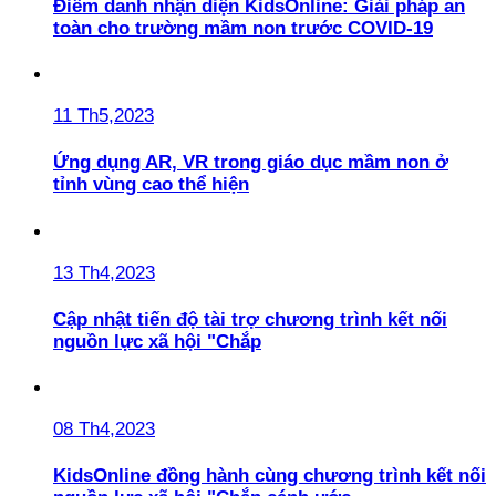
Điểm danh nhận diện KidsOnline: Giải pháp an
toàn cho trường mầm non trước COVID-19
11 Th5,2023
Ứng dụng AR, VR trong giáo dục mầm non ở
tỉnh vùng cao thể hiện
13 Th4,2023
Cập nhật tiến độ tài trợ chương trình kết nối
nguồn lực xã hội "Chắp
08 Th4,2023
KidsOnline đồng hành cùng chương trình kết nối