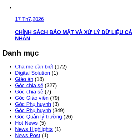
17 Th7,2026
CHÍNH SÁCH BẢO MẬT VÀ XỬ LÝ DỮ LIỆU CÁ
NHÂN
Danh mục
Cha mẹ cần biết
(172)
Digital Solution
(1)
Giáo án
(18)
Góc chia sẻ
(327)
Góc chia sẻ
(7)
Góc Giáo viên
(79)
Góc Phụ huynh
(3)
Góc Phụ huynh
(349)
Góc Quản lý trường
(26)
Hot News
(5)
News Highlights
(1)
News Post
(1)