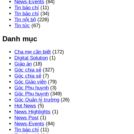
News-Events
(84)
Tin báo chí
(11)
Tin báo chí
(34)
Tin nội bộ
(226)
Tin tức
(67)
Danh mục
Cha mẹ cần biết
(172)
Digital Solution
(1)
Giáo án
(18)
Góc chia sẻ
(327)
Góc chia sẻ
(7)
Góc Giáo viên
(79)
Góc Phụ huynh
(3)
Góc Phụ huynh
(349)
Góc Quản lý trường
(26)
Hot News
(5)
News Highlights
(1)
News Post
(1)
News-Events
(84)
Tin báo chí
(11)