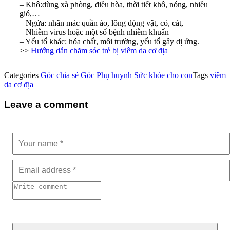
– Khô:dùng xà phòng, điều hòa, thời tiết khô, nóng, nhiều
gió,…
– Ngứa: nhãn mác quần áo, lông động vật, cỏ, cát,
– Nhiễm virus hoặc một số bệnh nhiễm khuẩn
– Yếu tố khác: hóa chất, môi trường, yếu tố gây dị ứng.
>>
Hướng dẫn chăm sóc trẻ bị viêm da cơ địa
Categories
Góc chia sẻ
Góc Phụ huynh
Sức khỏe cho con
Tags
viêm
da cơ địa
Leave a comment