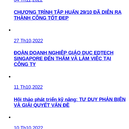
CHƯƠNG TRÌNH TẬP HUẤN 29/10 ĐÃ DIỄN RA
THÀNH CÔNG TỐT ĐẸP
27 Th10,2022
ĐOÀN DOANH NGHIỆP GIÁO DỤC EDTECH
SINGAPORE ĐẾN THĂM VÀ LÀM VIỆC TẠI
CÔNG TY
11 Th10,2022
Hội thảo phát triển kỹ năng: TƯ DUY PHẢN BIỆN
VÀ GIẢI QUYẾT VẤN ĐỀ
10 Th10,2022