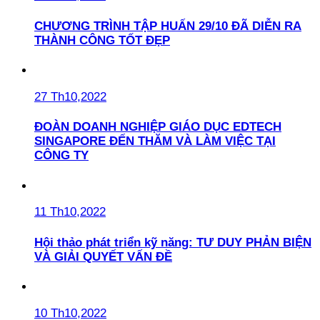
CHƯƠNG TRÌNH TẬP HUẤN 29/10 ĐÃ DIỄN RA
THÀNH CÔNG TỐT ĐẸP
27 Th10,2022
ĐOÀN DOANH NGHIỆP GIÁO DỤC EDTECH
SINGAPORE ĐẾN THĂM VÀ LÀM VIỆC TẠI
CÔNG TY
11 Th10,2022
Hội thảo phát triển kỹ năng: TƯ DUY PHẢN BIỆN
VÀ GIẢI QUYẾT VẤN ĐỀ
10 Th10,2022