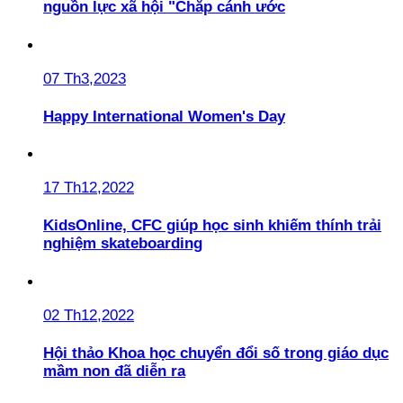
nguồn lực xã hội "Chắp cánh ước
07 Th3,2023
Happy International Women's Day
17 Th12,2022
KidsOnline, CFC giúp học sinh khiếm thính trải
nghiệm skateboarding
02 Th12,2022
Hội thảo Khoa học chuyển đổi số trong giáo dục
mầm non đã diễn ra