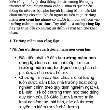
kiến cũng như việc đưa thông tin các trường lên mạng
internet để phụ huynh tham khảo. Chính vì quá nhiều
thông tin nên các bậc phụ huynh lại càng băn khoăn khi
chọn trường cho con. Nhiều người ưu tiên chọn
trường
mầm non công lập
nhưng có người lại muốn gửi con vào
trường mầm non tư thục
. Tuy nhiên, cả trường
công lập
hay tư thục
đều có những ưu điểm và mặt hạn chế khác
nhau.
1.
Trường mầm non công lập:
*
Những ưu điểm của trường mầm non công lập:
Đầu tiên phải kể đến là
trường mầm non
công lập
luôn có học phí thấp hơn các
trường mầm non tư thục
do một phần chi
phí được nhà nước hỗ trợ.
Chương trình dạy học chuẩn, chất lượng
luôn được đảm bảo, nhà trường hoạt động
nghiêm chỉnh theo quy định nghiêm ngặt và
bài bản. Trẻ có chương trình học theo đúng
quy định của Bộ Giáo Dục và được triển
khai nghiêm túc, bài bản, các cô thường
xuyên có kiểm tra về chất lượng.