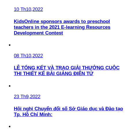
10 Th10,2022
KidsOnline sponsors awards to preschool
teachers in the 2021 E-learning Resources
Development Contest
08 Th10,2022
LỄ TỔNG KẾT VÀ TRAO GIẢI THƯỞNG CUỘC
THI THIẾT KẾ BÀI GIẢNG ĐIỆN TỬ
23 Th9,2022
Hội nghị Chuyển đổi số Sở Giáo dục và Đào tạo
Tp. Hồ Chí Minh: