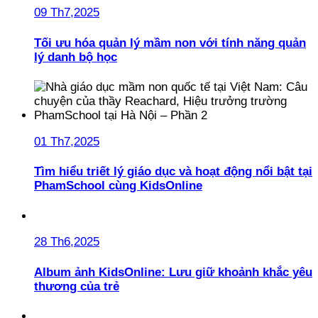
09 Th7,2025
Tối ưu hóa quản lý mầm non với tính năng quản
lý danh bộ học
01 Th7,2025
Tìm hiểu triết lý giáo dục và hoạt động nổi bật tại
PhamSchool cùng KidsOnline
28 Th6,2025
Album ảnh KidsOnline: Lưu giữ khoảnh khắc yêu
thương của trẻ