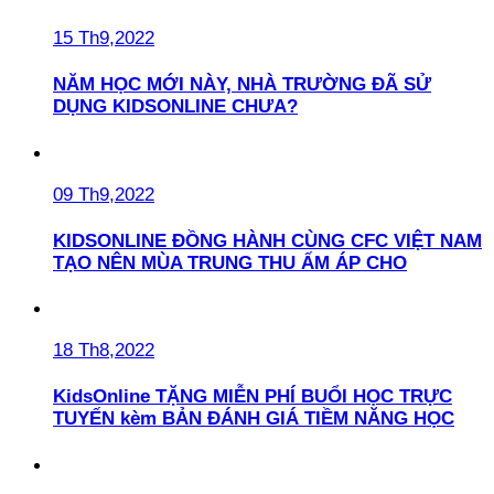
15 Th9,2022
NĂM HỌC MỚI NÀY, NHÀ TRƯỜNG ĐÃ SỬ
DỤNG KIDSONLINE CHƯA?
09 Th9,2022
KIDSONLINE ĐỒNG HÀNH CÙNG CFC VIỆT NAM
TẠO NÊN MÙA TRUNG THU ẤM ÁP CHO
18 Th8,2022
KidsOnline TẶNG MIỄN PHÍ BUỔI HỌC TRỰC
TUYẾN kèm BẢN ĐÁNH GIÁ TIỀM NĂNG HỌC