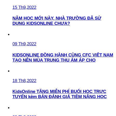
15 Th9,2022
NĂM HỌC MỚI NÀY, NHÀ TRƯỜNG ĐÃ SỬ
DỤNG KIDSONLINE CHƯA?
09 Th9,2022
KIDSONLINE ĐỒNG HÀNH CÙNG CFC VIỆT NAM
TẠO NÊN MÙA TRUNG THU ẤM ÁP CHO
18 Th8,2022
KidsOnline TẶNG MIỄN PHÍ BUỔI HỌC TRỰC
TUYẾN kèm BẢN ĐÁNH GIÁ TIỀM NĂNG HỌC