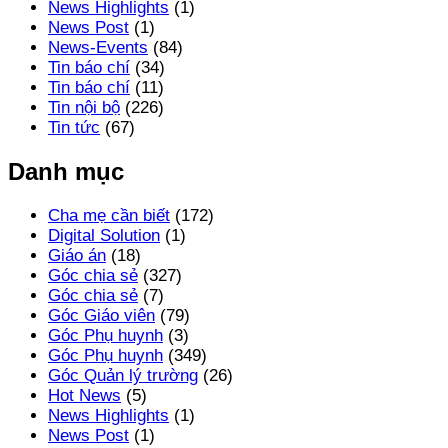
News Highlights
(1)
News Post
(1)
News-Events
(84)
Tin báo chí
(34)
Tin báo chí
(11)
Tin nội bộ
(226)
Tin tức
(67)
Danh mục
Cha mẹ cần biết
(172)
Digital Solution
(1)
Giáo án
(18)
Góc chia sẻ
(327)
Góc chia sẻ
(7)
Góc Giáo viên
(79)
Góc Phụ huynh
(3)
Góc Phụ huynh
(349)
Góc Quản lý trường
(26)
Hot News
(5)
News Highlights
(1)
News Post
(1)