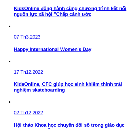
KidsOnline đồng hành cùng chương trình kết nối
nguồn lực xã hội "Chắp cánh ước
07 Th3,2023
Happy International Women's Day
17 Th12,2022
KidsOnline, CFC giúp học sinh khiếm thính trải
nghiệm skateboarding
02 Th12,2022
Hội thảo Khoa học chuyển đổi số trong giáo dục