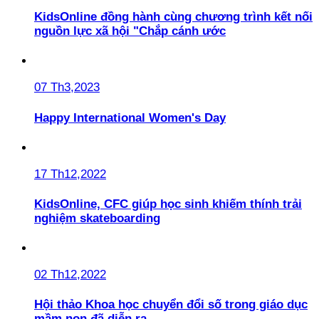
KidsOnline đồng hành cùng chương trình kết nối
nguồn lực xã hội "Chắp cánh ước
07 Th3,2023
Happy International Women's Day
17 Th12,2022
KidsOnline, CFC giúp học sinh khiếm thính trải
nghiệm skateboarding
02 Th12,2022
Hội thảo Khoa học chuyển đổi số trong giáo dục
mầm non đã diễn ra