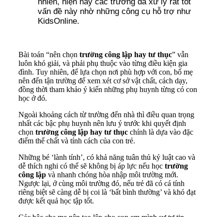
nhiên, hiện nay các trường đã xử lý rất tốt
vấn đề này nhờ những công cụ hỗ trợ như
KidsOnline.
Bài toán “nên chọn
trường công lập hay tư thục
” vẫn
luôn khó giải, và phải phụ thuộc vào từng điều kiện gia
đình. Tuy nhiên, để lựa chọn nơi phù hợp với con, bố mẹ
nên đến tận trường để xem xét cơ sở vật chất, cách dạy,
đồng thời tham khảo ý kiến những phụ huynh từng có con
học ở đó.
Ngoài khoảng cách từ trường đến nhà thì điều quan trọng
nhất các bậc phụ huynh nên lưu ý trước khi quyết định
chọn
trường công lập hay tư thục
chính là dựa vào đặc
điểm thể chất và tính cách của con trẻ.
Những bé ‘lành tính’, có khả năng tuân thủ kỷ luật cao và
dễ thích nghi có thể sẽ không bị áp lực nếu học
trường
công lập
và nhanh chóng hòa nhập môi trường mới.
Ngược lại, ở cùng môi trường đó, nếu trẻ đã có cá tính
riêng biệt sẽ càng dễ bị coi là ‘bất bình thường’ và khó đạt
được kết quả học tập tốt.