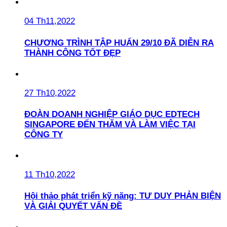
04 Th11,2022
CHƯƠNG TRÌNH TẬP HUẤN 29/10 ĐÃ DIỄN RA
THÀNH CÔNG TỐT ĐẸP
27 Th10,2022
ĐOÀN DOANH NGHIỆP GIÁO DỤC EDTECH
SINGAPORE ĐẾN THĂM VÀ LÀM VIỆC TẠI
CÔNG TY
11 Th10,2022
Hội thảo phát triển kỹ năng: TƯ DUY PHẢN BIỆN
VÀ GIẢI QUYẾT VẤN ĐỀ