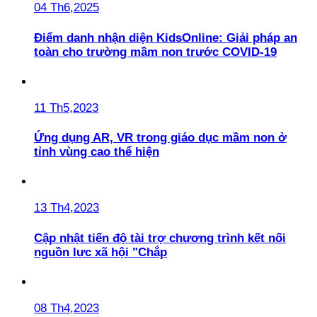
04 Th6,2025
Điểm danh nhận diện KidsOnline: Giải pháp an
toàn cho trường mầm non trước COVID-19
11 Th5,2023
Ứng dụng AR, VR trong giáo dục mầm non ở
tỉnh vùng cao thể hiện
13 Th4,2023
Cập nhật tiến độ tài trợ chương trình kết nối
nguồn lực xã hội "Chắp
08 Th4,2023