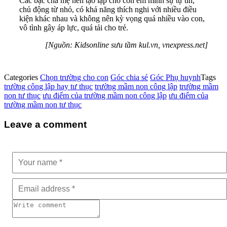
Các bậc cha mẹ nên tạo lập cho con em mình sự tự tin,
chủ động từ nhỏ, có khả năng thích nghi với nhiều điều
kiện khác nhau và không nên kỳ vọng quá nhiều vào con,
vô tình gây áp lực, quá tải cho trẻ.
[Nguồn: Kidsonline sưu tầm kul.vn, vnexpress.net]
Categories
Chọn trường cho con
Góc chia sẻ
Góc Phụ huynh
Tags
trường công lập hay tư thục
trường mầm non công lập
trường mầm
non tư thục
ưu điểm của trường mầm non công lập
ưu điểm của
trường mầm non tư thục
Leave a comment