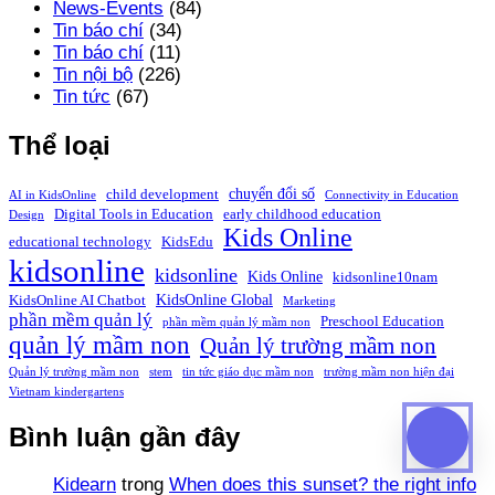
News-Events
(84)
Tin báo chí
(34)
Tin báo chí
(11)
Tin nội bộ
(226)
Tin tức
(67)
Thể loại
chuyển đổi số
child development
AI in KidsOnline
Connectivity in Education
Digital Tools in Education
early childhood education
Design
Kids Online
educational technology
KidsEdu
kidsonline
kidsonline
Kids Online
kidsonline10nam
KidsOnline Global
KidsOnline AI Chatbot
Marketing
phần mềm quản lý
Preschool Education
phần mềm quản lý mầm non
quản lý mầm non
Quản lý trường mầm non
Quản lý trường mầm non
stem
tin tức giáo dục mầm non
trường mầm non hiện đại
Vietnam kindergartens
Bình luận gần đây
Kidearn
trong
When does this sunset? the right info