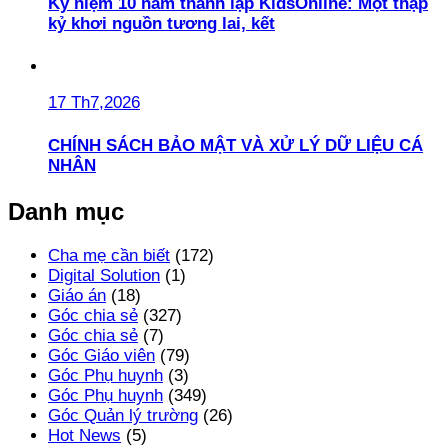
Kỷ niệm 10 năm thành lập KidsOnline: Một thập
kỷ khơi nguồn tương lai, kết
17 Th7,2026
CHÍNH SÁCH BẢO MẬT VÀ XỬ LÝ DỮ LIỆU CÁ
NHÂN
Danh mục
Cha mẹ cần biết
(172)
Digital Solution
(1)
Giáo án
(18)
Góc chia sẻ
(327)
Góc chia sẻ
(7)
Góc Giáo viên
(79)
Góc Phụ huynh
(3)
Góc Phụ huynh
(349)
Góc Quản lý trường
(26)
Hot News
(5)