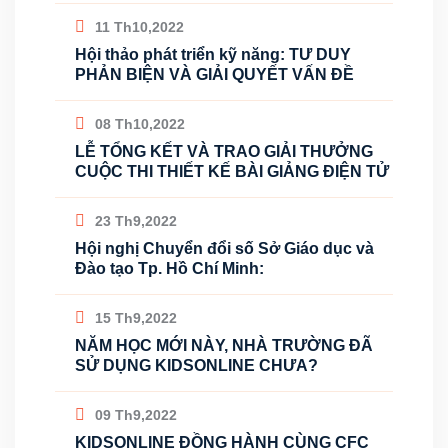
11 Th10,2022
Hội thảo phát triển kỹ năng: TƯ DUY
PHẢN BIỆN VÀ GIẢI QUYẾT VẤN ĐỀ
08 Th10,2022
LỄ TỔNG KẾT VÀ TRAO GIẢI THƯỞNG
CUỘC THI THIẾT KẾ BÀI GIẢNG ĐIỆN TỬ
23 Th9,2022
Hội nghị Chuyển đổi số Sở Giáo dục và
Đào tạo Tp. Hồ Chí Minh:
15 Th9,2022
NĂM HỌC MỚI NÀY, NHÀ TRƯỜNG ĐÃ
SỬ DỤNG KIDSONLINE CHƯA?
09 Th9,2022
KIDSONLINE ĐỒNG HÀNH CÙNG CFC