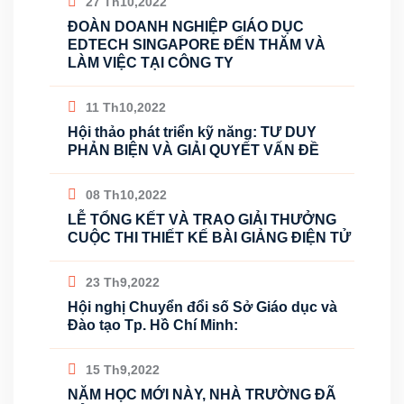
27 Th10,2022
ĐOÀN DOANH NGHIỆP GIÁO DỤC
EDTECH SINGAPORE ĐẾN THĂM VÀ
LÀM VIỆC TẠI CÔNG TY
11 Th10,2022
Hội thảo phát triển kỹ năng: TƯ DUY
PHẢN BIỆN VÀ GIẢI QUYẾT VẤN ĐỀ
08 Th10,2022
LỄ TỔNG KẾT VÀ TRAO GIẢI THƯỞNG
CUỘC THI THIẾT KẾ BÀI GIẢNG ĐIỆN TỬ
23 Th9,2022
Hội nghị Chuyển đổi số Sở Giáo dục và
Đào tạo Tp. Hồ Chí Minh:
15 Th9,2022
NĂM HỌC MỚI NÀY, NHÀ TRƯỜNG ĐÃ