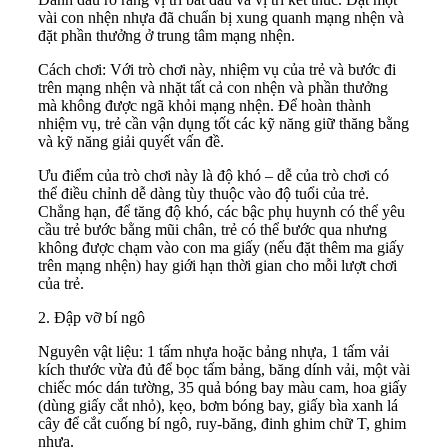
vài con nhện nhựa đã chuẩn bị xung quanh mạng nhện và
đặt phần thưởng ở trung tâm mạng nhện.
Cách chơi: Với trò chơi này, nhiệm vụ của trẻ và bước đi
trên mạng nhện và nhặt tất cả con nhện và phần thưởng
mà không được ngã khỏi mạng nhện. Để hoàn thành
nhiệm vụ, trẻ cần vận dụng tốt các kỹ năng giữ thăng bằng
và kỹ năng giải quyết vấn đề.
Ưu điểm của trò chơi này là độ khó – dễ của trò chơi có
thể điều chỉnh dễ dàng tùy thuộc vào độ tuổi của trẻ.
Chẳng hạn, để tăng độ khó, các bậc phụ huynh có thể yêu
cầu trẻ bước bằng mũi chân, trẻ có thể bước qua nhưng
không được chạm vào con ma giấy (nếu đặt thêm ma giấy
trên mạng nhện) hay giới hạn thời gian cho mỗi lượt chơi
của trẻ.
2. Đập vỡ bí ngô
Nguyên vật liệu: 1 tấm nhựa hoặc bảng nhựa, 1 tấm vải
kích thước vừa đủ để bọc tấm bảng, băng dính vải, một vài
chiếc móc dán tường, 35 quả bóng bay màu cam, hoa giấy
(dùng giấy cắt nhỏ), kẹo, bơm bóng bay, giấy bìa xanh lá
cây để cắt cuống bí ngô, ruy-băng, đinh ghim chữ T, ghim
nhựa.