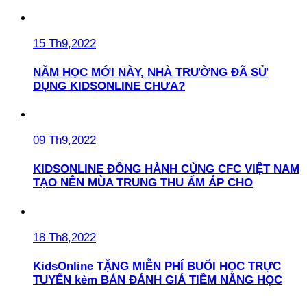
15 Th9,2022
NĂM HỌC MỚI NÀY, NHÀ TRƯỜNG ĐÃ SỬ
DỤNG KIDSONLINE CHƯA?
09 Th9,2022
KIDSONLINE ĐỒNG HÀNH CÙNG CFC VIỆT NAM
TẠO NÊN MÙA TRUNG THU ẤM ÁP CHO
18 Th8,2022
KidsOnline TẶNG MIỄN PHÍ BUỔI HỌC TRỰC
TUYẾN kèm BẢN ĐÁNH GIÁ TIỀM NĂNG HỌC