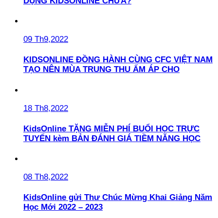
DỤNG KIDSONLINE CHƯA?
09 Th9,2022
KIDSONLINE ĐỒNG HÀNH CÙNG CFC VIỆT NAM
TẠO NÊN MÙA TRUNG THU ẤM ÁP CHO
18 Th8,2022
KidsOnline TẶNG MIỄN PHÍ BUỔI HỌC TRỰC
TUYẾN kèm BẢN ĐÁNH GIÁ TIỀM NĂNG HỌC
08 Th8,2022
KidsOnline gửi Thư Chúc Mừng Khai Giảng Năm
Học Mới 2022 – 2023