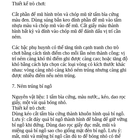
Thiết kế trò chơi:
Cắt phần đế mũ hình tròn và chóp mũ từ tấm bìa cứng
màu đen. Dùng súng bắn keo đính phần đễ mũ vào tấm
nhựa màu và chóp mũ vào đế mũ. Cắt giấy màu thành
hình bất kỳ và đính vào chóp mũ để đánh dấu vị trí cần
ném.
Các bậc phụ huynh có thể tăng tính cạnh tranh cho trò
chơi bằng cách tính điểm cho mỗi lần ném thành công: vị
trí ném càng khó thì điểm ghi được càng cao; hoặc tăng độ
khó bằng cách lựa chọn các loại vòng có kích thước khác
nhau: vòng càng nhỏ càng khó ném trúng nhưng càng ghi
được nhiều điểm nếu ném trúng.
7. Ném trúng bí ngô
Nguyên vật liệu: 1 tấm bìa cứng, màu nước,, kéo, dao rọc
giấy, một vài quả bóng nhỏ.
Thiết kế trò chơi:
Dùng kéo cắt tấm bìa cứng thành khuôn hình quả bí ngô.
Lưu ý: cắt đáy quả bí ngô thành hình đế bằng để giữ vững
bí ngô khi đứng. Dùng dao rọc giấy đục mắt, mũi và
miệng quả bí ngô sao cho giống mặt đèn bí ngô. Lưu ý:
mắt, mũi và miệng bí ngô cần đủ to để bóng nhỏ có thể