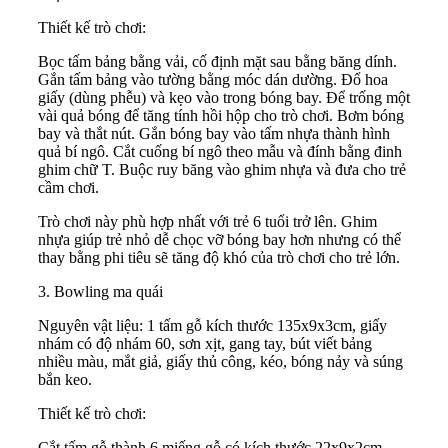
Thiết kế trò chơi:
Bọc tấm bảng bằng vải, cố định mặt sau bằng băng dính.
Gắn tấm bảng vào tường bằng móc dán dường. Đổ hoa
giấy (dùng phễu) và kẹo vào trong bóng bay. Để trống một
vài quả bóng để tăng tính hồi hộp cho trò chơi. Bơm bóng
bay và thắt nút. Gắn bóng bay vào tấm nhựa thành hình
quả bí ngô. Cắt cuống bí ngô theo mẫu và đính bằng đinh
ghim chữ T. Buộc ruy băng vào ghim nhựa và đưa cho trẻ
cầm chơi.
Trò chơi này phù hợp nhất với trẻ 6 tuổi trở lên. Ghim
nhựa giúp trẻ nhỏ dễ chọc vỡ bóng bay hơn nhưng có thể
thay bằng phi tiêu sẽ tăng độ khó của trò chơi cho trẻ lớn.
3. Bowling ma quái
Nguyên vật liệu: 1 tấm gỗ kích thước 135x9x3cm, giấy
nhám có độ nhám 60, sơn xịt, gang tay, bút viết bảng
nhiều màu, mắt giả, giấy thủ công, kéo, bóng nảy và súng
bắn keo.
Thiết kế trò chơi:
Cắt tấm gỗ thành 6 miếng gỗ có kích thước 22x9x2cm.