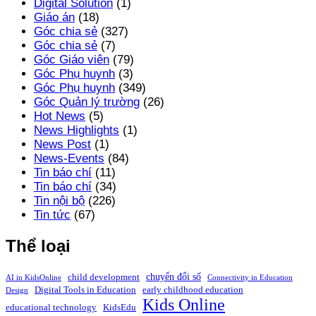
Digital Solution
(1)
Giáo án
(18)
Góc chia sẻ
(327)
Góc chia sẻ
(7)
Góc Giáo viên
(79)
Góc Phụ huynh
(3)
Góc Phụ huynh
(349)
Góc Quản lý trường
(26)
Hot News
(5)
News Highlights
(1)
News Post
(1)
News-Events
(84)
Tin báo chí
(11)
Tin báo chí
(34)
Tin nội bộ
(226)
Tin tức
(67)
Thể loại
chuyển đổi số
child development
AI in KidsOnline
Connectivity in Education
Digital Tools in Education
early childhood education
Design
Kids Online
educational technology
KidsEdu