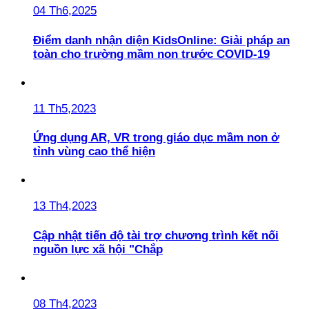
04 Th6,2025
Điểm danh nhận diện KidsOnline: Giải pháp an
toàn cho trường mầm non trước COVID-19
11 Th5,2023
Ứng dụng AR, VR trong giáo dục mầm non ở
tỉnh vùng cao thể hiện
13 Th4,2023
Cập nhật tiến độ tài trợ chương trình kết nối
nguồn lực xã hội "Chắp
08 Th4,2023