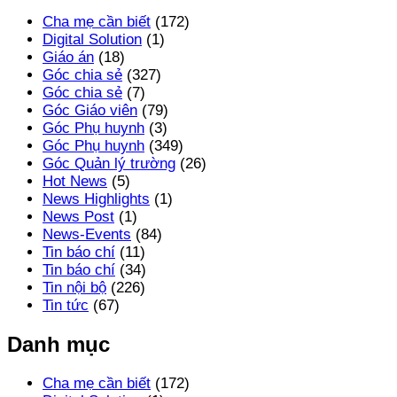
Cha mẹ cần biết
(172)
Digital Solution
(1)
Giáo án
(18)
Góc chia sẻ
(327)
Góc chia sẻ
(7)
Góc Giáo viên
(79)
Góc Phụ huynh
(3)
Góc Phụ huynh
(349)
Góc Quản lý trường
(26)
Hot News
(5)
News Highlights
(1)
News Post
(1)
News-Events
(84)
Tin báo chí
(11)
Tin báo chí
(34)
Tin nội bộ
(226)
Tin tức
(67)
Danh mục
Cha mẹ cần biết
(172)