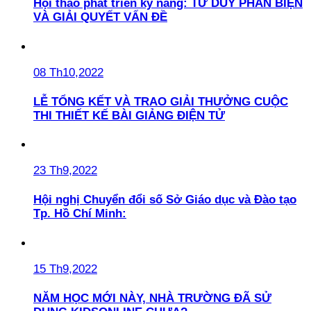
Hội thảo phát triển kỹ năng: TƯ DUY PHẢN BIỆN
VÀ GIẢI QUYẾT VẤN ĐỀ
08 Th10,2022
LỄ TỔNG KẾT VÀ TRAO GIẢI THƯỞNG CUỘC
THI THIẾT KẾ BÀI GIẢNG ĐIỆN TỬ
23 Th9,2022
Hội nghị Chuyển đổi số Sở Giáo dục và Đào tạo
Tp. Hồ Chí Minh:
15 Th9,2022
NĂM HỌC MỚI NÀY, NHÀ TRƯỜNG ĐÃ SỬ