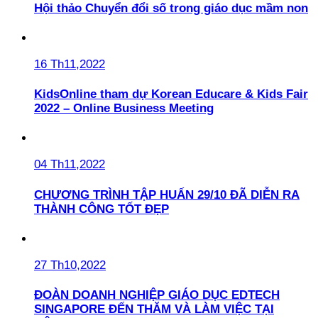
Hội thảo Chuyển đổi số trong giáo dục mầm non
16 Th11,2022
KidsOnline tham dự Korean Educare & Kids Fair
2022 – Online Business Meeting
04 Th11,2022
CHƯƠNG TRÌNH TẬP HUẤN 29/10 ĐÃ DIỄN RA
THÀNH CÔNG TỐT ĐẸP
27 Th10,2022
ĐOÀN DOANH NGHIỆP GIÁO DỤC EDTECH
SINGAPORE ĐẾN THĂM VÀ LÀM VIỆC TẠI