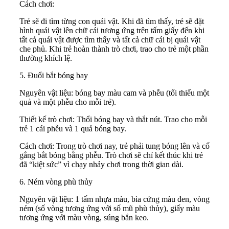
Cách chơi:
Trẻ sẽ đi tìm từng con quái vật. Khi đã tìm thấy, trẻ sẽ đặt
hình quái vật lên chữ cái tương ứng trên tấm giấy đến khi
tất cả quái vật được tìm thấy và tất cả chữ cái bị quái vật
che phủ. Khi trẻ hoàn thành trò chơi, trao cho trẻ một phần
thường khích lệ.
5. Đuổi bắt bóng bay
Nguyên vật liệu: bóng bay màu cam và phễu (tối thiểu một
quả và một phễu cho mỗi trẻ).
Thiết kế trò chơi: Thổi bóng bay và thắt nút. Trao cho mỗi
trẻ 1 cái phễu và 1 quả bóng bay.
Cách chơi: Trong trò chơi nay, trẻ phải tung bóng lên và cố
gắng bắt bóng bằng phễu. Trò chơi sẽ chỉ kết thúc khi trẻ
đã “kiệt sức” vì chạy nhảy chơi trong thời gian dài.
6. Ném vòng phù thủy
Nguyên vật liệu: 1 tấm nhựa màu, bìa cứng màu đen, vòng
ném (số vòng tương ứng với số mũ phù thủy), giấy màu
tương ứng với màu vòng, súng bắn keo.