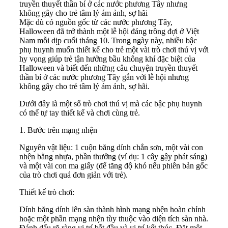
truyền thuyết thần bí ở các nước phương Tây nhưng
không gây cho trẻ tâm lý ám ảnh, sợ hãi
Mặc dù có nguồn gốc từ các nước phương Tây,
Halloween đã trở thành một lễ hội đáng trông đợi ở Việt
Nam mỗi dịp cuối tháng 10. Trong ngày này, nhiều bậc
phụ huynh muốn thiết kế cho trẻ một vài trò chơi thú vị với
hy vọng giúp trẻ tận hưởng bầu không khí đặc biệt của
Halloween và biết đến những câu chuyện truyền thuyết
thần bí ở các nước phương Tây gắn với lễ hội nhưng
không gây cho trẻ tâm lý ám ảnh, sợ hãi.
Dưới đây là một số trò chơi thú vị mà các bậc phụ huynh
có thể tự tay thiết kế và chơi cùng trẻ.
1. Bước trên mạng nhện
Nguyên vật liệu: 1 cuộn băng dính chắn sơn, một vài con
nhện bằng nhựa, phần thưởng (ví dụ: 1 cây gậy phát sáng)
và một vài con ma giấy (để tăng độ khó nếu phiên bản gốc
của trò chơi quá đơn giản với trẻ).
Thiết kế trò chơi:
Dính băng dính lên sàn thành hình mạng nhện hoàn chỉnh
hoặc một phần mạng nhện tùy thuộc vào diện tích sàn nhà.
Đánh dấu rõ ràng vị trí bắt đầu và vị trí kết thúc. Đặt một