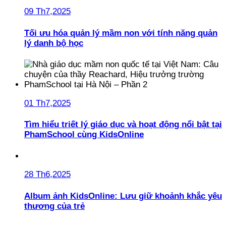
09 Th7,2025
Tối ưu hóa quản lý mầm non với tính năng quản
lý danh bộ học
01 Th7,2025
Tìm hiểu triết lý giáo dục và hoạt động nổi bật tại
PhamSchool cùng KidsOnline
28 Th6,2025
Album ảnh KidsOnline: Lưu giữ khoảnh khắc yêu
thương của trẻ