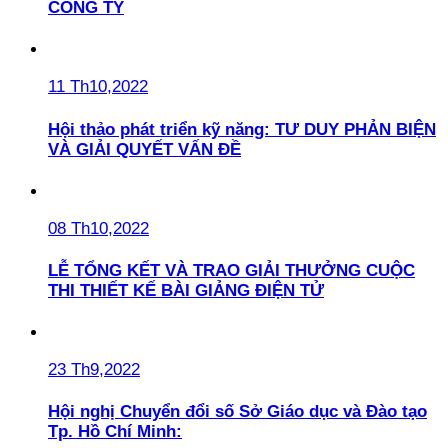
CÔNG TY
11 Th10,2022
Hội thảo phát triển kỹ năng: TƯ DUY PHẢN BIỆN
VÀ GIẢI QUYẾT VẤN ĐỀ
08 Th10,2022
LỄ TỔNG KẾT VÀ TRAO GIẢI THƯỞNG CUỘC
THI THIẾT KẾ BÀI GIẢNG ĐIỆN TỬ
23 Th9,2022
Hội nghị Chuyển đổi số Sở Giáo dục và Đào tạo
Tp. Hồ Chí Minh: