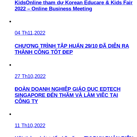
KidsOnline tham dự Korean Educare & Kids Fair
2022 – Online Business Meeting
04 Th11,2022
CHƯƠNG TRÌNH TẬP HUẤN 29/10 ĐÃ DIỄN RA
THÀNH CÔNG TỐT ĐẸP
27 Th10,2022
ĐOÀN DOANH NGHIỆP GIÁO DỤC EDTECH
SINGAPORE ĐẾN THĂM VÀ LÀM VIỆC TẠI
CÔNG TY
11 Th10,2022