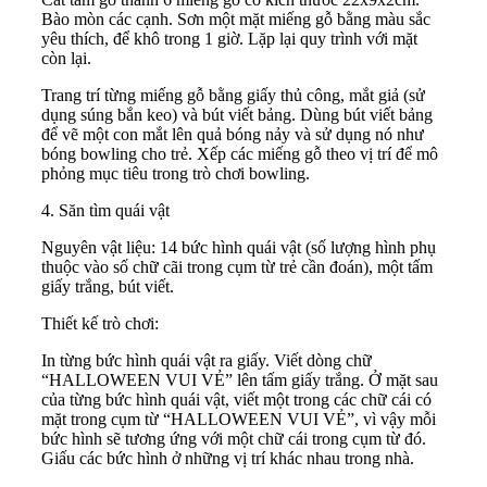
Bào mòn các cạnh. Sơn một mặt miếng gỗ bằng màu sắc
yêu thích, để khô trong 1 giờ. Lặp lại quy trình với mặt
còn lại.
Trang trí từng miếng gỗ bằng giấy thủ công, mắt giả (sử
dụng súng bắn keo) và bút viết bảng. Dùng bút viết bảng
để vẽ một con mắt lên quả bóng nảy và sử dụng nó như
bóng bowling cho trẻ. Xếp các miếng gỗ theo vị trí để mô
phỏng mục tiêu trong trò chơi bowling.
4. Săn tìm quái vật
Nguyên vật liệu: 14 bức hình quái vật (số lượng hình phụ
thuộc vào số chữ cãi trong cụm từ trẻ cần đoán), một tấm
giấy trắng, bút viết.
Thiết kế trò chơi:
In từng bức hình quái vật ra giấy. Viết dòng chữ
“HALLOWEEN VUI VẺ” lên tấm giấy trắng. Ở mặt sau
của từng bức hình quái vật, viết một trong các chữ cái có
mặt trong cụm từ “HALLOWEEN VUI VẺ”, vì vậy mỗi
bức hình sẽ tương ứng với một chữ cái trong cụm từ đó.
Giấu các bức hình ở những vị trí khác nhau trong nhà.