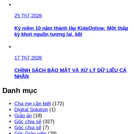
25 Th7,2026
Kỷ niệm 10 năm thành lập KidsOnline: Một thập
kỷ khơi nguồn tương lai, kết
17 Th7,2026
CHÍNH SÁCH BẢO MẬT VÀ XỬ LÝ DỮ LIỆU CÁ
NHÂN
Danh mục
Cha mẹ cần biết
(172)
Digital Solution
(1)
Giáo án
(18)
Góc chia sẻ
(327)
Góc chia sẻ
(7)
Góc Giáo viên
(79)