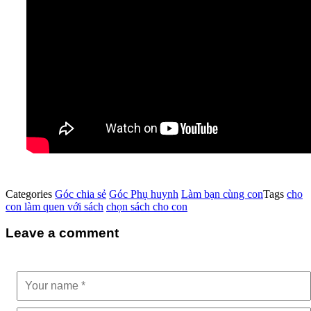
Categories
Góc chia sẻ
Góc Phụ huynh
Làm bạn cùng con
Tags
cho
con làm quen với sách
chọn sách cho con
Leave a comment