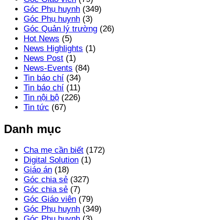
Góc Phụ huynh
(349)
Góc Phụ huynh
(3)
Góc Quản lý trường
(26)
Hot News
(5)
News Highlights
(1)
News Post
(1)
News-Events
(84)
Tin báo chí
(34)
Tin báo chí
(11)
Tin nội bộ
(226)
Tin tức
(67)
Danh mục
Cha mẹ cần biết
(172)
Digital Solution
(1)
Giáo án
(18)
Góc chia sẻ
(327)
Góc chia sẻ
(7)
Góc Giáo viên
(79)
Góc Phụ huynh
(349)
Góc Phụ huynh
(3)