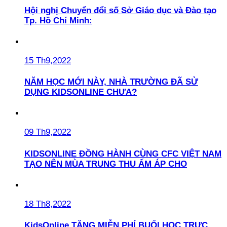
Hội nghị Chuyển đổi số Sở Giáo dục và Đào tạo
Tp. Hồ Chí Minh:
15 Th9,2022
NĂM HỌC MỚI NÀY, NHÀ TRƯỜNG ĐÃ SỬ
DỤNG KIDSONLINE CHƯA?
09 Th9,2022
KIDSONLINE ĐỒNG HÀNH CÙNG CFC VIỆT NAM
TẠO NÊN MÙA TRUNG THU ẤM ÁP CHO
18 Th8,2022
KidsOnline TẶNG MIỄN PHÍ BUỔI HỌC TRỰC