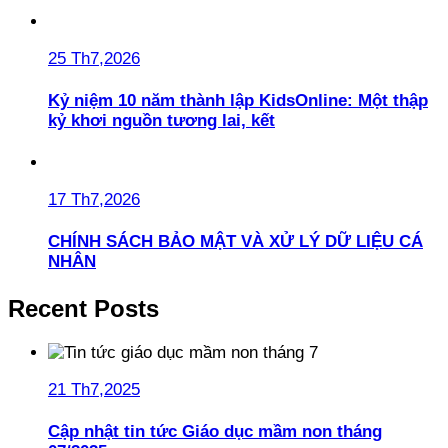
25 Th7,2026
Kỷ niệm 10 năm thành lập KidsOnline: Một thập
kỷ khơi nguồn tương lai, kết
17 Th7,2026
CHÍNH SÁCH BẢO MẬT VÀ XỬ LÝ DỮ LIỆU CÁ
NHÂN
Recent Posts
21 Th7,2025
Cập nhật tin tức Giáo dục mầm non tháng