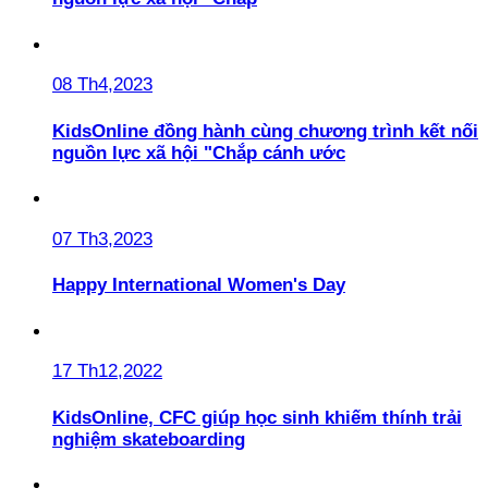
08 Th4,2023
KidsOnline đồng hành cùng chương trình kết nối
nguồn lực xã hội "Chắp cánh ước
07 Th3,2023
Happy International Women's Day
17 Th12,2022
KidsOnline, CFC giúp học sinh khiếm thính trải
nghiệm skateboarding