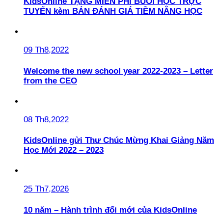
KidsOnline TẶNG MIỄN PHÍ BUỔI HỌC TRỰC
TUYẾN kèm BẢN ĐÁNH GIÁ TIỀM NĂNG HỌC
09 Th8,2022
Welcome the new school year 2022-2023 – Letter
from the CEO
08 Th8,2022
KidsOnline gửi Thư Chúc Mừng Khai Giảng Năm
Học Mới 2022 – 2023
25 Th7,2026
10 năm – Hành trình đổi mới của KidsOnline