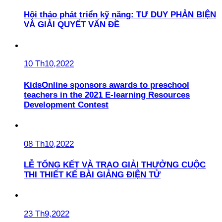
Hội thảo phát triển kỹ năng: TƯ DUY PHẢN BIỆN
VÀ GIẢI QUYẾT VẤN ĐỀ
10 Th10,2022
KidsOnline sponsors awards to preschool
teachers in the 2021 E-learning Resources
Development Contest
08 Th10,2022
LỄ TỔNG KẾT VÀ TRAO GIẢI THƯỞNG CUỘC
THI THIẾT KẾ BÀI GIẢNG ĐIỆN TỬ
23 Th9,2022