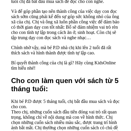
tuổi chị đã bắt đầu mua sách để đọc cho con nghe.
Và để góp phần tạo nên thành công của việc dạy con đọc
sách sớm cũng phải kể đến sự góp sức không nhỏ của ông
xã của chị. Chị và ông xã luôn phần công việc để đảm bảo
có thời gian dạy con tốt nhất: Bố sẽ đảm nhiệm vai trò rèn
cho con tính tự lập trong cách ăn ở, sinh hoạt. Còn chị sẽ
tập trung dạy con đọc sách và nghe nhạc…
Chính nhờ vậy, mà bé P.D nhà chị khi lên 2 tuổi đã rất
thích sách và hình thành được tính tự lập cao.
Bí quyết thành công của chị là gì? Hãy cùng KidsOnline
tìm hiểu nhé!
Cho con làm quen với sách từ 5
tháng tuổi:
Khi bé P.D được 5 tháng tuổi, chị bắt đầu mua sách và đọc
cho con.
Theo chị, những cuốn sách đầu tiên đóng vai trò rất quan
trọng, không chỉ về nội dung mà con về hình thức. Chị
chọn những cuốn sách nhiều màu sắc, được trang trí hình
ảnh bắt mắt. Chị thường chọn những cuốn sách có chủ đề