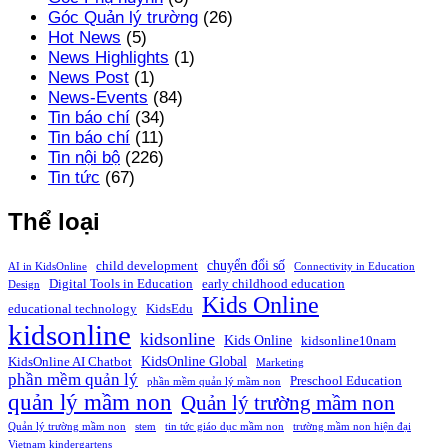
Góc Quản lý trường
(26)
Hot News
(5)
News Highlights
(1)
News Post
(1)
News-Events
(84)
Tin báo chí
(34)
Tin báo chí
(11)
Tin nội bộ
(226)
Tin tức
(67)
Thể loại
chuyển đổi số
child development
AI in KidsOnline
Connectivity in Education
Digital Tools in Education
early childhood education
Design
Kids Online
educational technology
KidsEdu
kidsonline
kidsonline
Kids Online
kidsonline10nam
KidsOnline Global
KidsOnline AI Chatbot
Marketing
phần mềm quản lý
Preschool Education
phần mềm quản lý mầm non
quản lý mầm non
Quản lý trường mầm non
Quản lý trường mầm non
stem
tin tức giáo dục mầm non
trường mầm non hiện đại
Vietnam kindergartens