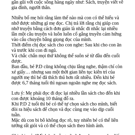
gần gũi với cuộc sống hàng ngày như: Sách, truyện viết về
gia đình, người thân.
Nhiều bố mẹ hỏi rằng làm thế nào mà con có thể hiểu và
nhớ được những gì mẹ đọc. Chị trả lời rằng chị giúp con
nhớ truyện bằng cách đơn giản là nhắc đi nhắc lại nhiều
lần một câu truyện và luôn luôn cố gắng truyền cảm hứng
vào câu chuyện bằng giọng đọc của mình.
Thời điểm chị đọc sách cho con nghe: Sau khi cho con ăn
và trước khi con đi ngủ.
Và chắc chắn mọi thứ không thể suôn sẻ từ đầu đến cuối
được.
Ban đầu, bé P.D cũng không chịu lắng nghe, thậm chí còn
xé giấy… nhưng sau một thời gian liên tục kiên trì của
người mẹ thì bé đã thích thú hơn rất nhiều. Đến khi bé
được 6,7 tháng tuổi thì ngoan ngoãn nghe mẹ đọc sách.
Lưu ý: Mẹ phải đọc đi đọc lại nhiều lần sách cho đến khi
con được khoảng 10 tháng đổ ra.
Khi P.D 2 tuổi thì bé có thể tự chọn sách cho mình, biết
đòi ra hiệu sách để chọn và đọc cùng mẹ vào dịp cuối
tuần.
Mặc dù con bi bô không đọc rõ, tuy nhiên bé có thể liên
tưởng rất giỏi và có thể chọn sách theo hình ảnh.