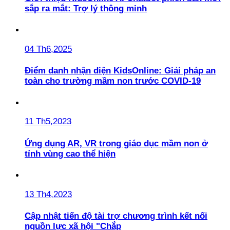
sắp ra mắt: Trợ lý thông minh
04 Th6,2025
Điểm danh nhận diện KidsOnline: Giải pháp an
toàn cho trường mầm non trước COVID-19
11 Th5,2023
Ứng dụng AR, VR trong giáo dục mầm non ở
tỉnh vùng cao thể hiện
13 Th4,2023
Cập nhật tiến độ tài trợ chương trình kết nối
nguồn lực xã hội "Chắp