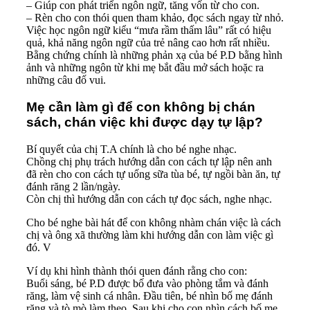
– Giúp con phát triển ngôn ngữ, tăng vốn từ cho con.
– Rèn cho con thói quen tham khảo, đọc sách ngay từ nhỏ.
Việc học ngôn ngữ kiểu “mưa rầm thấm lâu” rất có hiệu
quả, khả năng ngôn ngữ của trẻ nâng cao hơn rất nhiều.
Bằng chứng chính là những phản xạ của bé P.D bằng hình
ảnh và những ngôn từ khi mẹ bắt đầu mở sách hoặc ra
những câu đố vui.
Mẹ cần làm gì để con không bị chán
sách, chán việc khi được dạy tự lập?
Bí quyết của chị T.A chính là cho bé nghe nhạc.
Chồng chị phụ trách hướng dẫn con cách tự lập nên anh
đã rèn cho con cách tự uống sữa tùa bé, tự ngồi bàn ăn, tự
đánh răng 2 lần/ngày.
Còn chị thì hướng dẫn con cách tự đọc sách, nghe nhạc.
Cho bé nghe bài hát để con không nhàm chán việc là cách
chị và ông xã thường làm khi hướng dẫn con làm việc gì
đó. V
Ví dụ khi hình thành thói quen đánh rằng cho con:
Buổi sáng, bé P.D được bố đưa vào phòng tắm và đánh
răng, làm vệ sinh cá nhân. Đầu tiên, bé nhìn bố mẹ đánh
răng và tò mò làm theo. Sau khi cho con nhìn cách bố mẹ