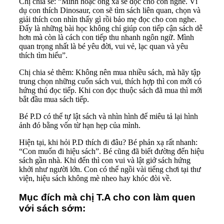
Chị chia sẻ: “Mình hoặc ông xã sẽ đọc cho con nghe. Ví
dụ con thích Dinosaur, con sẽ tìm sách liên quan, chọn và
giải thích con nhìn thấy gì rồi bảo mẹ đọc cho con nghe.
Đấy là những bài học không chỉ giúp con tiếp cận sách dễ
hơn mà còn là cách con tiếp thu nhanh ngôn ngữ. Mình
quan trọng nhất là bé yêu đời, vui vẻ, lạc quan và yêu
thích tìm hiểu”.
Chị chia sẻ thêm: Không nên mua nhiều sách, mà hãy tập
trung chọn những cuốn sách vui, thích hợp thì con mới có
hứng thú đọc tiếp. Khi con đọc thuộc sách đã mua thì mới
bắt đầu mua sách tiếp.
Bé P.D có thể tự lật sách và nhìn hình để miêu tả lại hình
ảnh đó bằng vốn từ hạn hẹp của mình.
Hiện tại, khi hỏi P.D thích đi đâu? Bé phản xạ rất nhanh:
“Con muốn đi hiệu sách”. Bé cũng đã biết đường đến hiệu
sách gần nhà. Khi đến thì con vui và lật giở sách hứng
khởi như người lớn. Con có thể ngồi vài tiếng chơi tại thư
viện, hiệu sách không mè nheo hay khóc đòi về.
Mục đích mà chị T.A cho con làm quen
với sách sớm: