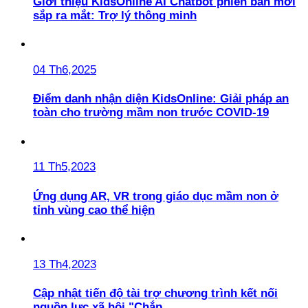
Giới thiệu KidsOnline AI Chatbot phiên bản mới
sắp ra mắt: Trợ lý thông minh
04 Th6,2025
Điểm danh nhận diện KidsOnline: Giải pháp an
toàn cho trường mầm non trước COVID-19
11 Th5,2023
Ứng dụng AR, VR trong giáo dục mầm non ở
tỉnh vùng cao thể hiện
13 Th4,2023
Cập nhật tiến độ tài trợ chương trình kết nối
nguồn lực xã hội "Chắp