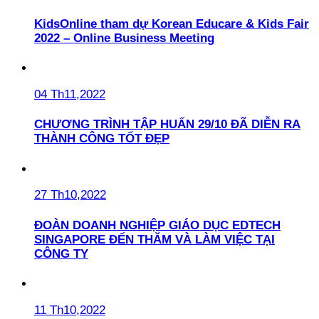
KidsOnline tham dự Korean Educare & Kids Fair
2022 – Online Business Meeting
04 Th11,2022
CHƯƠNG TRÌNH TẬP HUẤN 29/10 ĐÃ DIỄN RA
THÀNH CÔNG TỐT ĐẸP
27 Th10,2022
ĐOÀN DOANH NGHIỆP GIÁO DỤC EDTECH
SINGAPORE ĐẾN THĂM VÀ LÀM VIỆC TẠI
CÔNG TY
11 Th10,2022