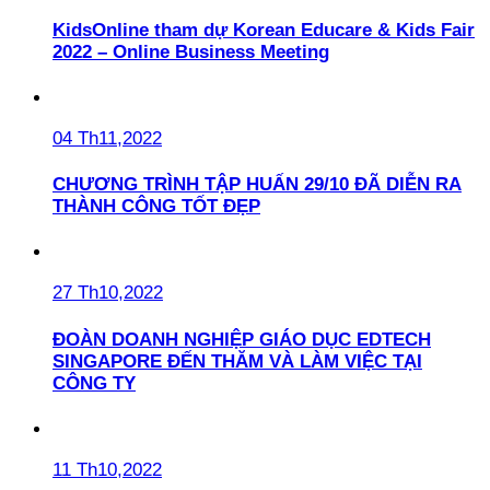
KidsOnline tham dự Korean Educare & Kids Fair
2022 – Online Business Meeting
04 Th11,2022
CHƯƠNG TRÌNH TẬP HUẤN 29/10 ĐÃ DIỄN RA
THÀNH CÔNG TỐT ĐẸP
27 Th10,2022
ĐOÀN DOANH NGHIỆP GIÁO DỤC EDTECH
SINGAPORE ĐẾN THĂM VÀ LÀM VIỆC TẠI
CÔNG TY
11 Th10,2022