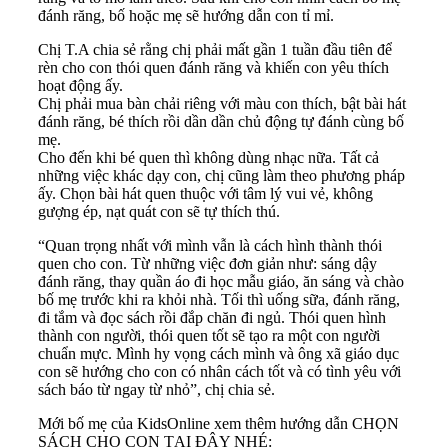
đánh răng, bố hoặc mẹ sẽ hướng dẫn con tỉ mỉ.
Chị T.A chia sẻ rằng chị phải mất gần 1 tuần đầu tiên để
rèn cho con thói quen đánh răng và khiến con yêu thích
hoạt động ấy.
Chị phải mua bàn chải riêng với màu con thích, bật bài hát
đánh răng, bé thích rồi dần dần chủ động tự đánh cùng bố
mẹ.
Cho đến khi bé quen thì không dùng nhạc nữa. Tất cả
những việc khác dạy con, chị cũng làm theo phương pháp
ấy. Chọn bài hát quen thuộc với tâm lý vui vẻ, không
gượng ép, nạt quát con sẽ tự thích thú.
“Quan trọng nhất với mình vẫn là cách hình thành thói
quen cho con. Từ những việc đơn giản như: sáng dậy
đánh răng, thay quần áo đi học mẫu giáo, ăn sáng và chào
bố mẹ trước khi ra khỏi nhà. Tối thì uống sữa, đánh răng,
đi tắm và đọc sách rồi đắp chăn đi ngủ. Thói quen hình
thành con người, thói quen tốt sẽ tạo ra một con người
chuẩn mực. Mình hy vọng cách mình và ông xã giáo dục
con sẽ hướng cho con có nhân cách tốt và có tình yêu với
sách báo từ ngay từ nhỏ”, chị chia sẻ.
Mới bố mẹ của KidsOnline xem thêm hướng dẫn CHỌN
SÁCH CHO CON TẠI ĐÂY NHÉ: