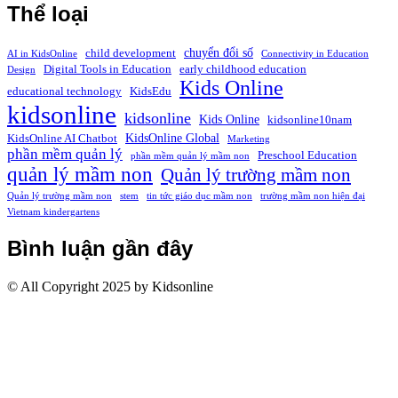
Thể loại
chuyển đổi số
child development
AI in KidsOnline
Connectivity in Education
Digital Tools in Education
early childhood education
Design
Kids Online
educational technology
KidsEdu
kidsonline
kidsonline
Kids Online
kidsonline10nam
KidsOnline Global
KidsOnline AI Chatbot
Marketing
phần mềm quản lý
Preschool Education
phần mềm quản lý mầm non
quản lý mầm non
Quản lý trường mầm non
Quản lý trường mầm non
stem
tin tức giáo dục mầm non
trường mầm non hiện đại
Vietnam kindergartens
Bình luận gần đây
© All Copyright 2025 by Kidsonline