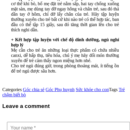
cơ thể khi bò, bố mẹ đặt trẻ nằm sấp, hai tay chống xuống
mặt sàn, mẹ dùng tay đỡ ngay hông và chân trẻ, sau đó thả
dần tay ở hôm, chỉ đỡ lấy chân của trẻ. Hãy tập luyện
thường xuyên cho trẻ bất cứ khi nào trẻ có thể hợp tác, ban
đầu có thể tập 15 giây, sau đó tăng thời gian lên cho trẻ
thích nghi dần.
+ Kết hợp tập luyện với chế độ dinh dưỡng, ngủ nghỉ
hợp lý
Mẹ cần cho trẻ ăn những loại thực phẩm có chứa nhiều
canxi, dễ hấp thụ, tiêu hóa, chú ý mẹ hãy đổi món thường
xuyên để trẻ cảm thấy ngon miệng hơn nhé.
Cho trẻ ngủ đúng giờ, trong phòng thoáng mát, ít tiếng ồn
để trẻ ngủ được sâu hơn.
Categories
Góc chia sẻ
Góc Phụ huynh
Sức khỏe cho con
Tags
Trẻ
chậm biết bò
Leave a comment