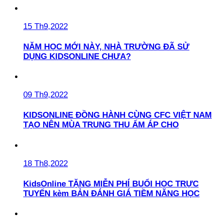
15 Th9,2022
NĂM HỌC MỚI NÀY, NHÀ TRƯỜNG ĐÃ SỬ
DỤNG KIDSONLINE CHƯA?
09 Th9,2022
KIDSONLINE ĐỒNG HÀNH CÙNG CFC VIỆT NAM
TẠO NÊN MÙA TRUNG THU ẤM ÁP CHO
18 Th8,2022
KidsOnline TẶNG MIỄN PHÍ BUỔI HỌC TRỰC
TUYẾN kèm BẢN ĐÁNH GIÁ TIỀM NĂNG HỌC