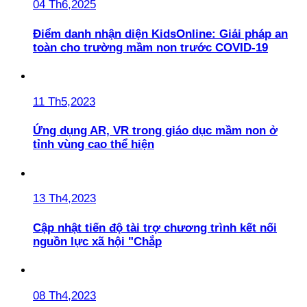
04 Th6,2025
Điểm danh nhận diện KidsOnline: Giải pháp an
toàn cho trường mầm non trước COVID-19
11 Th5,2023
Ứng dụng AR, VR trong giáo dục mầm non ở
tỉnh vùng cao thể hiện
13 Th4,2023
Cập nhật tiến độ tài trợ chương trình kết nối
nguồn lực xã hội "Chắp
08 Th4,2023