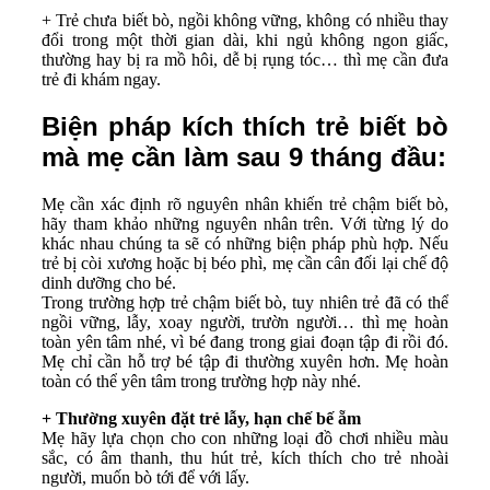
+ Trẻ chưa biết bò, ngồi không vững, không có nhiều thay
đổi trong một thời gian dài, khi ngủ không ngon giấc,
thường hay bị ra mồ hôi, dễ bị rụng tóc… thì mẹ cần đưa
trẻ đi khám ngay.
Biện pháp kích thích trẻ biết bò
mà mẹ cần làm sau 9 tháng đầu:
Mẹ cần xác định rõ nguyên nhân khiến trẻ chậm biết bò,
hãy tham khảo những nguyên nhân trên. Với từng lý do
khác nhau chúng ta sẽ có những biện pháp phù hợp. Nếu
trẻ bị còi xương hoặc bị béo phì, mẹ cần cân đối lại chế độ
dinh dưỡng cho bé.
Trong trường hợp trẻ chậm biết bò, tuy nhiên trẻ đã có thể
ngồi vững, lẫy, xoay người, trườn người… thì mẹ hoàn
toàn yên tâm nhé, vì bé đang trong giai đoạn tập đi rồi đó.
Mẹ chỉ cần hỗ trợ bé tập đi thường xuyên hơn. Mẹ hoàn
toàn có thể yên tâm trong trường hợp này nhé.
+ Thường xuyên đặt trẻ lẫy, hạn chế bế ẵm
Mẹ hãy lựa chọn cho con những loại đồ chơi nhiều màu
sắc, có âm thanh, thu hút trẻ, kích thích cho trẻ nhoài
người, muốn bò tới để với lấy.