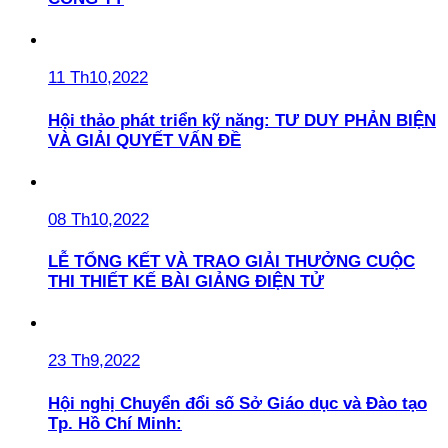
11 Th10,2022
Hội thảo phát triển kỹ năng: TƯ DUY PHẢN BIỆN
VÀ GIẢI QUYẾT VẤN ĐỀ
08 Th10,2022
LỄ TỔNG KẾT VÀ TRAO GIẢI THƯỞNG CUỘC
THI THIẾT KẾ BÀI GIẢNG ĐIỆN TỬ
23 Th9,2022
Hội nghị Chuyển đổi số Sở Giáo dục và Đào tạo
Tp. Hồ Chí Minh: