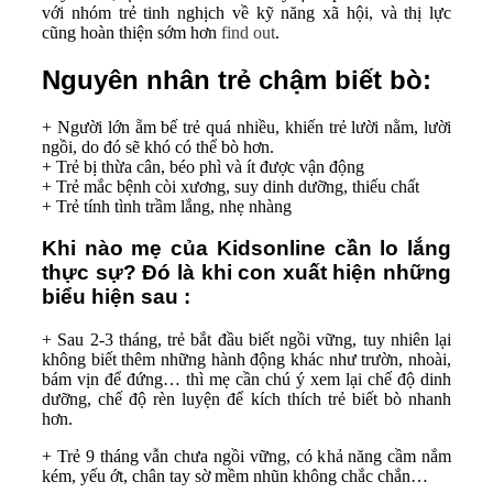
với nhóm trẻ tinh nghịch về kỹ năng xã hội, và thị lực
cũng hoàn thiện sớm hơn
find out
.
Nguyên nhân trẻ chậm biết bò:
+ Người lớn ẵm bế trẻ quá nhiều, khiến trẻ lười nằm, lười
ngồi, do đó sẽ khó có thể bò hơn.
+ Trẻ bị thừa cân, béo phì và ít được vận động
+ Trẻ mắc bệnh còi xương, suy dinh dưỡng, thiếu chất
+ Trẻ tính tình trầm lắng, nhẹ nhàng
Khi nào mẹ của Kidsonline cần lo lắng
thực sự? Đó là khi con xuất hiện những
biểu hiện sau :
+ Sau 2-3 tháng, trẻ bắt đầu biết ngồi vững, tuy nhiên lại
không biết thêm những hành động khác như trườn, nhoài,
bám vịn để đứng… thì mẹ cần chú ý xem lại chế độ dinh
dưỡng, chế độ rèn luyện để kích thích trẻ biết bò nhanh
hơn.
+ Trẻ 9 tháng vẫn chưa ngồi vững, có khả năng cầm nắm
kém, yếu ớt, chân tay sờ mềm nhũn không chắc chắn…