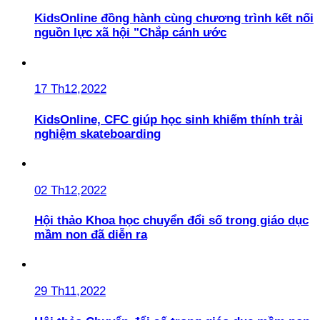
KidsOnline đồng hành cùng chương trình kết nối
nguồn lực xã hội "Chắp cánh ước
17 Th12,2022
KidsOnline, CFC giúp học sinh khiếm thính trải
nghiệm skateboarding
02 Th12,2022
Hội thảo Khoa học chuyển đổi số trong giáo dục
mầm non đã diễn ra
29 Th11,2022