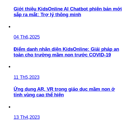
Giới thiệu KidsOnline AI Chatbot phiên bản mới
sắp ra mắt: Trợ lý thông minh
04 Th6,2025
Điểm danh nhận diện KidsOnline: Giải pháp an
toàn cho trường mầm non trước COVID-19
11 Th5,2023
Ứng dụng AR, VR trong giáo dục mầm non ở
tỉnh vùng cao thể hiện
13 Th4,2023