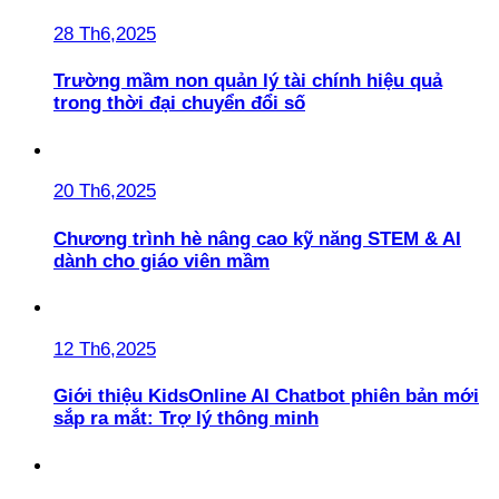
28 Th6,2025
Trường mầm non quản lý tài chính hiệu quả
trong thời đại chuyển đổi số
20 Th6,2025
Chương trình hè nâng cao kỹ năng STEM & AI
dành cho giáo viên mầm
12 Th6,2025
Giới thiệu KidsOnline AI Chatbot phiên bản mới
sắp ra mắt: Trợ lý thông minh