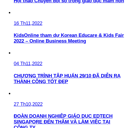
Hội thảo Chuyển đổi số trong giáo dục mầm non
16 Th11,2022
KidsOnline tham dự Korean Educare & Kids Fair
2022 – Online Business Meeting
04 Th11,2022
CHƯƠNG TRÌNH TẬP HUẤN 29/10 ĐÃ DIỄN RA
THÀNH CÔNG TỐT ĐẸP
27 Th10,2022
ĐOÀN DOANH NGHIỆP GIÁO DỤC EDTECH
SINGAPORE ĐẾN THĂM VÀ LÀM VIỆC TẠI
CÔNG TY