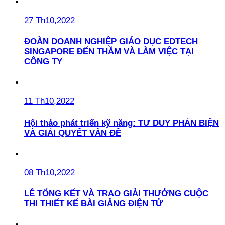
27 Th10,2022
ĐOÀN DOANH NGHIỆP GIÁO DỤC EDTECH
SINGAPORE ĐẾN THĂM VÀ LÀM VIỆC TẠI
CÔNG TY
11 Th10,2022
Hội thảo phát triển kỹ năng: TƯ DUY PHẢN BIỆN
VÀ GIẢI QUYẾT VẤN ĐỀ
08 Th10,2022
LỄ TỔNG KẾT VÀ TRAO GIẢI THƯỞNG CUỘC
THI THIẾT KẾ BÀI GIẢNG ĐIỆN TỬ