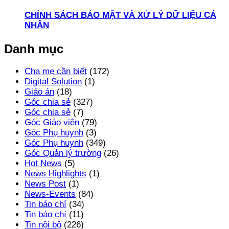
CHÍNH SÁCH BẢO MẬT VÀ XỬ LÝ DỮ LIỆU CÁ
NHÂN
Danh mục
Cha mẹ cần biết
(172)
Digital Solution
(1)
Giáo án
(18)
Góc chia sẻ
(327)
Góc chia sẻ
(7)
Góc Giáo viên
(79)
Góc Phụ huynh
(3)
Góc Phụ huynh
(349)
Góc Quản lý trường
(26)
Hot News
(5)
News Highlights
(1)
News Post
(1)
News-Events
(84)
Tin báo chí
(34)
Tin báo chí
(11)
Tin nội bộ
(226)