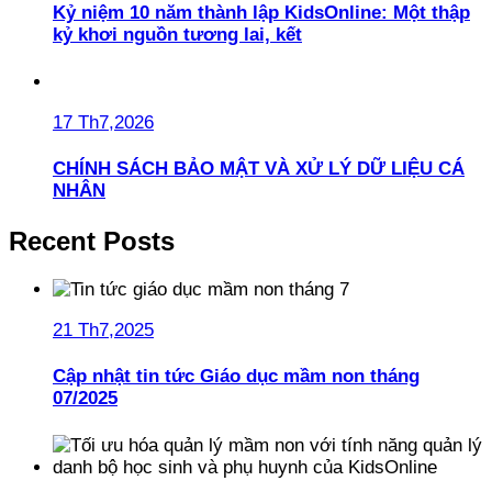
Kỷ niệm 10 năm thành lập KidsOnline: Một thập
kỷ khơi nguồn tương lai, kết
17 Th7,2026
CHÍNH SÁCH BẢO MẬT VÀ XỬ LÝ DỮ LIỆU CÁ
NHÂN
Recent Posts
21 Th7,2025
Cập nhật tin tức Giáo dục mầm non tháng
07/2025