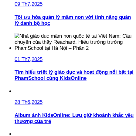
09 Th7,2025
Tối ưu hóa quản lý mầm non với tính năng quản
lý danh bộ học
01 Th7,2025
Tìm hiểu triết lý giáo dục và hoạt động nổi bật tại
PhamSchool cùng KidsOnline
28 Th6,2025
Album ảnh KidsOnline: Lưu giữ khoảnh khắc yêu
thương của trẻ