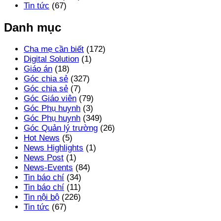
Tin tức
(67)
Danh mục
Cha mẹ cần biết
(172)
Digital Solution
(1)
Giáo án
(18)
Góc chia sẻ
(327)
Góc chia sẻ
(7)
Góc Giáo viên
(79)
Góc Phụ huynh
(3)
Góc Phụ huynh
(349)
Góc Quản lý trường
(26)
Hot News
(5)
News Highlights
(1)
News Post
(1)
News-Events
(84)
Tin báo chí
(34)
Tin báo chí
(11)
Tin nội bộ
(226)
Tin tức
(67)