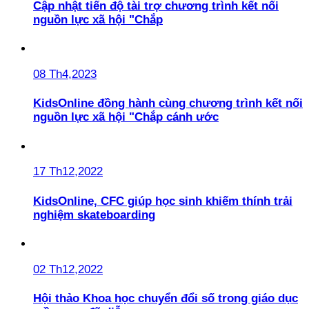
Cập nhật tiến độ tài trợ chương trình kết nối
nguồn lực xã hội "Chắp
08 Th4,2023
KidsOnline đồng hành cùng chương trình kết nối
nguồn lực xã hội "Chắp cánh ước
17 Th12,2022
KidsOnline, CFC giúp học sinh khiếm thính trải
nghiệm skateboarding
02 Th12,2022
Hội thảo Khoa học chuyển đổi số trong giáo dục