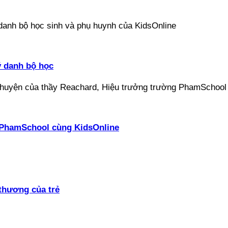
ý danh bộ học
ại PhamSchool cùng KidsOnline
thương của trẻ