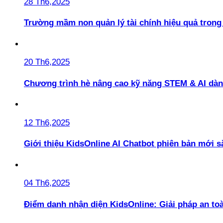
28 Th6,2025
Trường mầm non quản lý tài chính hiệu quả trong 
20 Th6,2025
Chương trình hè nâng cao kỹ năng STEM & AI dàn
12 Th6,2025
Giới thiệu KidsOnline AI Chatbot phiên bản mới s
04 Th6,2025
Điểm danh nhận diện KidsOnline: Giải pháp an t