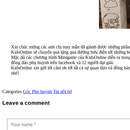
Xin chúc mừng các anh chị may mắn đã giành được những phần 
KidsOnline sẽ chuyển quà tặng qua đường bưu điện tới những bố 
Mặc dù các chương trình Minigame của KidsOnline diễn ra trong
đông đảo phụ huynh trên facebook và 12 người đạt giải.
KidsOnline xin gửi lời cám ơn tới tất cả sự quan tâm và đồng h
nhé!
Categories
Góc Phụ huynh
Tin nội bộ
Leave a comment