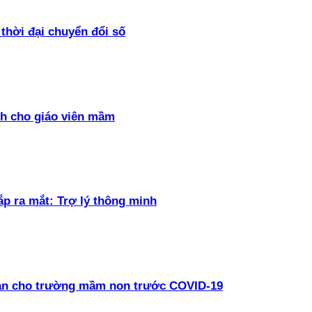
thời đại chuyển đổi số
h cho giáo viên mầm
ắp ra mắt: Trợ lý thông minh
oàn cho trường mầm non trước COVID-19