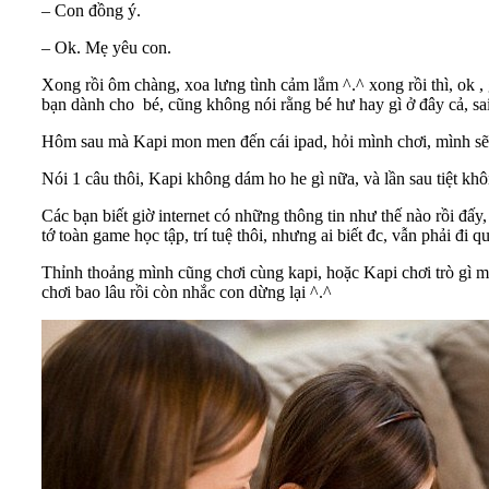
– Con đồng ý.
– Ok. Mẹ yêu con.
Xong rồi ôm chàng, xoa lưng tình cảm lắm ^.^ xong rồi thì, ok ,
bạn dành cho bé, cũng không nói rằng bé hư hay gì ở đây cả, sai 
Hôm sau mà Kapi mon men đến cái ipad, hỏi mình chơi, mình sẽ
Nói 1 câu thôi, Kapi không dám ho he gì nữa, và lần sau tiệt kh
Các bạn biết giờ internet có những thông tin như thế nào rồi đ
tớ toàn game học tập, trí tuệ thôi, nhưng ai biết đc, vẫn phải đi 
Thỉnh thoảng mình cũng chơi cùng kapi, hoặc Kapi chơi trò gì 
chơi bao lâu rồi còn nhắc con dừng lại ^.^