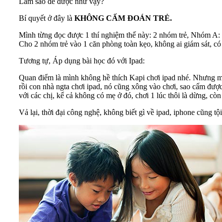
Làm sao để được như vậy?
Bí quyết ở đây là
KHÔNG CẤM ĐOÁN TRẺ.
Mình từng đọc được 1 thí nghiệm thế này: 2 nhóm trẻ, Nhóm A: 
Cho 2 nhóm trẻ vào 1 căn phòng toàn kẹo, không ai giám sát, có
Tương tự, Áp dụng bài học đó với Ipad:
Quan điểm là mình không hề thích Kapi chơi ipad nhé. Nhưng mìn
rồi con nhà ngta chơi ipad, nó cũng xông vào chơi, sao cấm được
với các chị, kể cả không có mẹ ở đó, chơi 1 lúc thôi là dừng, còn 
Vả lại, thời đại công nghệ, không biết gì về ipad, iphone cũng 