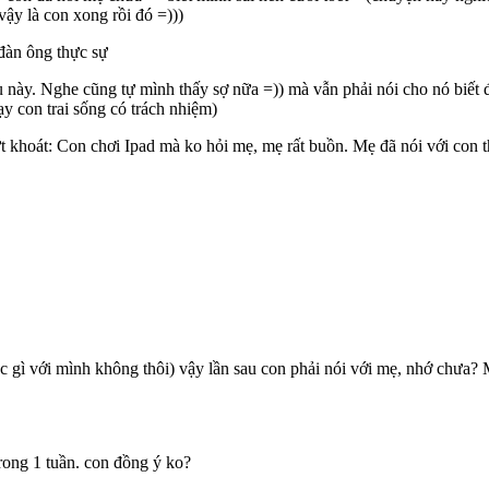
vậy là con xong rồi đó =)))
đàn ông thực sự
này. Nghe cũng tự mình thấy sợ nữa =)) mà vẫn phải nói cho nó biết để 
y con trai sống có trách nhiệm)
t khoát: Con chơi Ipad mà ko hỏi mẹ, mẹ rất buồn. Mẹ đã nói với con 
gì với mình không thôi) vậy lần sau con phải nói với mẹ, nhớ chưa? M
rong 1 tuần. con đồng ý ko?