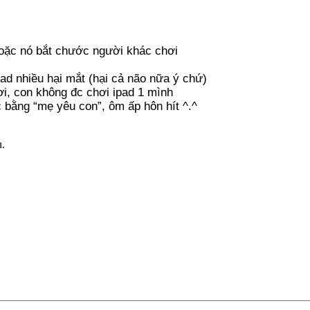
oặc nó bắt chước người khác chơi
 Ipad nhiều hại mắt (hại cả não nữa ý chứ)
i, con không đc chơi ipad 1 mình
 bằng “mẹ yêu con”, ôm ấp hôn hít ^.^
u.