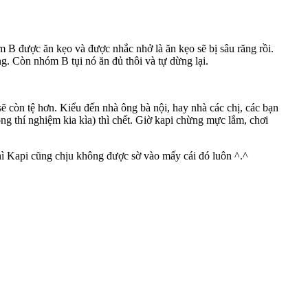
B được ăn kẹo và được nhắc nhở là ăn kẹo sẽ bị sâu răng rồi.
g. Còn nhóm B tụi nó ăn đủ thôi và tự dừng lại.
 còn tệ hơn. Kiểu đến nhà ông bà nội, hay nhà các chị, các bạn
ng thí nghiệm kia kìa) thì chết. Giờ kapi chừng mực lắm, chơi
thì Kapi cũng chịu không được sờ vào mấy cái đó luôn ^.^