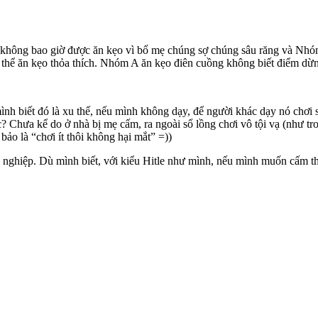
không bao giờ được ăn kẹo vì bố mẹ chúng sợ chúng sâu răng và Nhóm 
 thể ăn kẹo thỏa thích. Nhóm A ăn kẹo điên cuồng không biết điểm dừn
h biết đó là xu thế, nếu mình không dạy, để người khác dạy nó chơi sẽ
? Chưa kể do ở nhà bị mẹ cấm, ra ngoài sổ lồng chơi vô tội vạ (như tro
bảo là “chơi ít thôi không hại mắt” =))
tội nghiệp. Dù mình biết, với kiểu Hitle như mình, nếu mình muốn cấm 