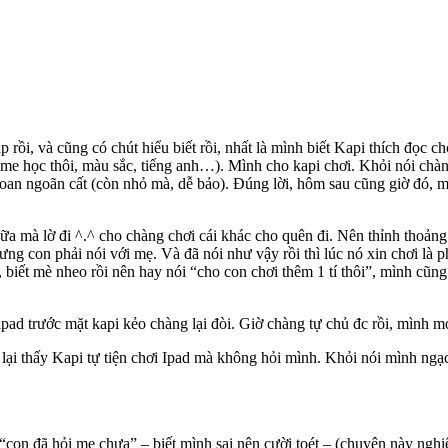
 rồi, và cũng có chút hiểu biết rồi, nhất là mình biết Kapi thích đọc ch
ame học thôi, màu sắc, tiếng anh…). Mình cho kapi chơi. Khỏi nói chàn
oan ngoãn cất (còn nhỏ mà, dễ bảo). Đúng lời, hôm sau cũng giờ đó, m
a mà lờ đi ^.^ cho chàng chơi cái khác cho quên đi. Nên thỉnh thoảng 
ưng con phải nói với mẹ. Và đã nói như vậy rồi thì lúc nó xin chơi là
rồi, biết mè nheo rồi nên hay nói “cho con chơi thêm 1 tí thôi”, mình c
pad trước mặt kapi kẻo chàng lại đòi. Giờ chàng tự chủ đc rồi, mình m
ại thấy Kapi tự tiện chơi Ipad mà không hỏi mình. Khỏi nói mình ngạc 
 “con đã hỏi mẹ chưa” – biết mình sai nên cười toét – (chuyện này nghi