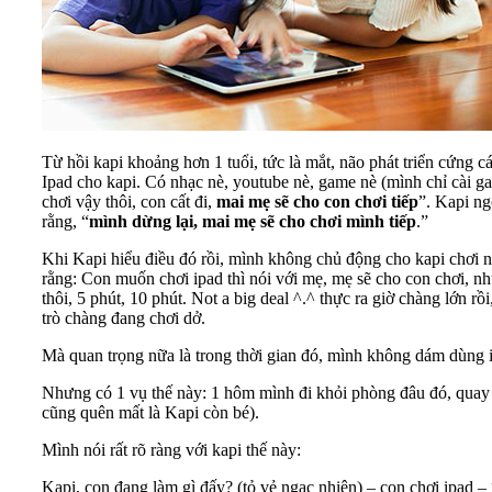
Từ hồi kapi khoảng hơn 1 tuổi, tức là mắt, não phát triển cứng cáp
Ipad cho kapi. Có nhạc nè, youtube nè, game nè (mình chỉ cài g
chơi vậy thôi, con cất đi,
mai mẹ sẽ cho con chơi tiếp
”. Kapi ng
rằng, “
mình dừng lại, mai mẹ sẽ cho chơi mình tiếp
.”
Khi Kapi hiểu điều đó rồi, mình không chủ động cho kapi chơi nữ
rằng: Con muốn chơi ipad thì nói với mẹ, mẹ sẽ cho con chơi, nh
thôi, 5 phút, 10 phút. Not a big deal ^.^ thực ra giờ chàng lớn 
trò chàng đang chơi dở.
Mà quan trọng nữa là trong thời gian đó, mình không dám dùng i
Nhưng có 1 vụ thế này: 1 hôm mình đi khỏi phòng đâu đó, quay l
cũng quên mất là Kapi còn bé).
Mình nói rất rõ ràng với kapi thế này:
Kapi, con đang làm gì đấy? (tỏ vẻ ngạc nhiên) – con chơi ipad –