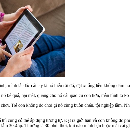
nh, mình lắc lắc cái tay là nó hiểu rồi đó, đặt xuống liền không dám h
nó bé quá, hại mắt, quăng cho nó cái ipad cũ còn hơn, màn hình to ko 
n chơi. Trẻ con không đc chơi gì nó cũng buồn chán, tội nghiệp lắm. Nh
 thì cũng có thể áp dụng tương tự. Đặt ra giới hạn và con không đc phép
lắm 30-45p. Thường là 30 phút thôi, khi nào mình bận hoặc mải cái gì 