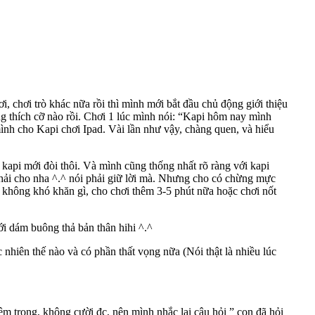
ơi, chơi trò khác nữa rồi thì mình mới bắt đầu chủ động giới thiệu
g thích cỡ nào rồi. Chơi 1 lúc mình nói: “Kapi hôm nay mình
ình cho Kapi chơi Ipad. Vài lần như vậy, chàng quen, và hiểu
kapi mới đòi thôi. Và mình cũng thống nhất rõ ràng với kapi
 phải cho nha ^.^ nói phải giữ lời mà. Nhưng cho có chừng mực
ũng không khó khăn gì, cho chơi thêm 3-5 phút nữa hoặc chơi nốt
ới dám buông thả bản thân hihi ^.^
nhiên thế nào và có phần thất vọng nữa (Nói thật là nhiều lúc
êm trọng, không cười đc, nên mình nhắc lại câu hỏi ” con đã hỏi