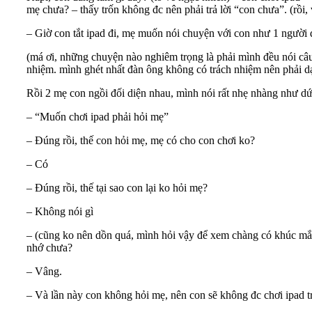
mẹ chưa? – thấy trốn không đc nên phải trả lời “con chưa”. (rồi, 
– Giờ con tắt ipad đi, mẹ muốn nói chuyện với con như 1 người 
(má ơi, những chuyện nào nghiêm trọng là phải mình đều nói câu 
nhiệm. mình ghét nhất đàn ông không có trách nhiệm nên phải dạ
Rồi 2 mẹ con ngồi đối diện nhau, mình nói rất nhẹ nhàng như dứ
– “Muốn chơi ipad phải hỏi mẹ”
– Đúng rồi, thế con hỏi mẹ, mẹ có cho con chơi ko?
– Có
– Đúng rồi, thế tại sao con lại ko hỏi mẹ?
– Không nói gì
– (cũng ko nên dồn quá, mình hỏi vậy để xem chàng có khúc mắc 
nhớ chưa?
– Vâng.
– Và lần này con không hỏi mẹ, nên con sẽ không đc chơi ipad t