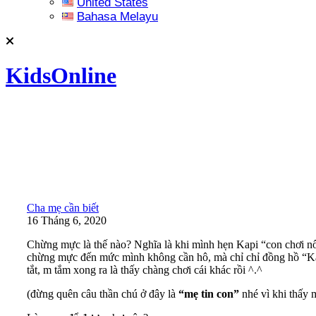
United States
Bahasa Melayu
KidsOnline
Cha mẹ cần biết
16 Tháng 6, 2020
Chừng mực là thế nào? Nghĩa là khi mình hẹn Kapi “con chơi nốt 
chừng mực đến mức mình không cần hô, mà chỉ chỉ đồng hồ “Kapi 
tắt, m tắm xong ra là thấy chàng chơi cái khác rồi ^.^
(đừng quên câu thần chú ở đây là
“mẹ tin con”
nhé vì khi thấy m