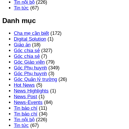
Tin nội bộ
(226)
Tin tức
(67)
Danh mục
Cha mẹ cần biết
(172)
Digital Solution
(1)
Giáo án
(18)
Góc chia sẻ
(327)
Góc chia sẻ
(7)
Góc Giáo viên
(79)
Góc Phụ huynh
(349)
Góc Phụ huynh
(3)
Góc Quản lý trường
(26)
Hot News
(5)
News Highlights
(1)
News Post
(1)
News-Events
(84)
Tin báo chí
(11)
Tin báo chí
(34)
Tin nội bộ
(226)
Tin tức
(67)