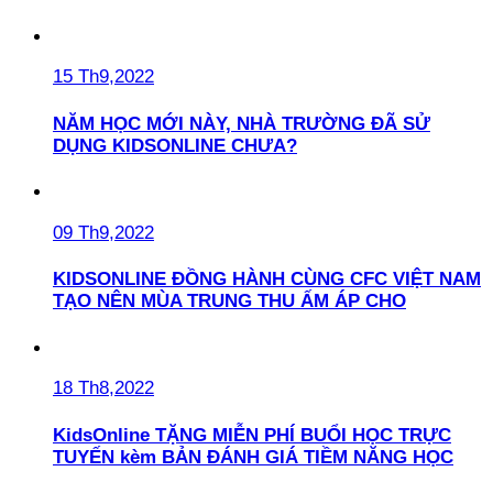
15 Th9,2022
NĂM HỌC MỚI NÀY, NHÀ TRƯỜNG ĐÃ SỬ
DỤNG KIDSONLINE CHƯA?
09 Th9,2022
KIDSONLINE ĐỒNG HÀNH CÙNG CFC VIỆT NAM
TẠO NÊN MÙA TRUNG THU ẤM ÁP CHO
18 Th8,2022
KidsOnline TẶNG MIỄN PHÍ BUỔI HỌC TRỰC
TUYẾN kèm BẢN ĐÁNH GIÁ TIỀM NĂNG HỌC