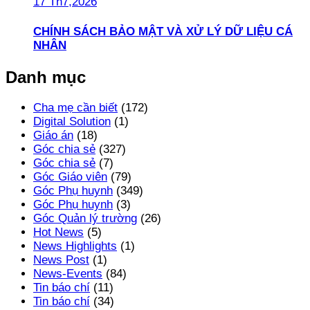
17 Th7,2026
CHÍNH SÁCH BẢO MẬT VÀ XỬ LÝ DỮ LIỆU CÁ
NHÂN
Danh mục
Cha mẹ cần biết
(172)
Digital Solution
(1)
Giáo án
(18)
Góc chia sẻ
(327)
Góc chia sẻ
(7)
Góc Giáo viên
(79)
Góc Phụ huynh
(349)
Góc Phụ huynh
(3)
Góc Quản lý trường
(26)
Hot News
(5)
News Highlights
(1)
News Post
(1)
News-Events
(84)
Tin báo chí
(11)
Tin báo chí
(34)