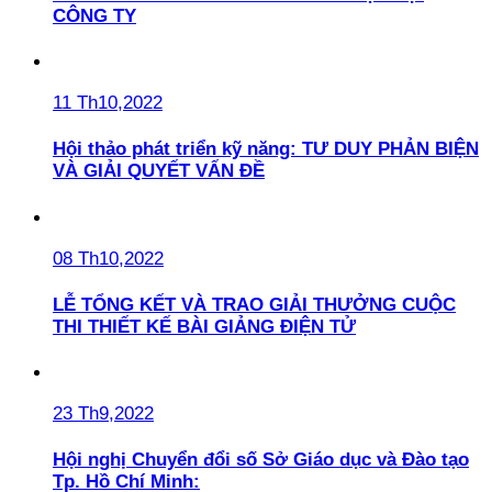
CÔNG TY
11 Th10,2022
Hội thảo phát triển kỹ năng: TƯ DUY PHẢN BIỆN
VÀ GIẢI QUYẾT VẤN ĐỀ
08 Th10,2022
LỄ TỔNG KẾT VÀ TRAO GIẢI THƯỞNG CUỘC
THI THIẾT KẾ BÀI GIẢNG ĐIỆN TỬ
23 Th9,2022
Hội nghị Chuyển đổi số Sở Giáo dục và Đào tạo
Tp. Hồ Chí Minh: