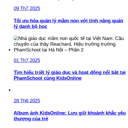
09 Th7,2025
Tối ưu hóa quản lý mầm non với tính năng quản
lý danh bộ học
01 Th7,2025
Tìm hiểu triết lý giáo dục và hoạt động nổi bật tại
PhamSchool cùng KidsOnline
28 Th6,2025
Album ảnh KidsOnline: Lưu giữ khoảnh khắc yêu
thương của trẻ