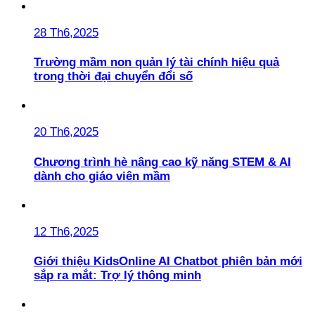
28 Th6,2025
Trường mầm non quản lý tài chính hiệu quả
trong thời đại chuyển đổi số
20 Th6,2025
Chương trình hè nâng cao kỹ năng STEM & AI
dành cho giáo viên mầm
12 Th6,2025
Giới thiệu KidsOnline AI Chatbot phiên bản mới
sắp ra mắt: Trợ lý thông minh