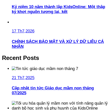
Kỷ niệm 10 năm thành lập KidsOnline: Một thập
kỷ khơi nguồn tương lai, kết
17 Th7,2026
CHÍNH SÁCH BẢO MẬT VÀ XỬ LÝ DỮ LIỆU CÁ
NHÂN
Recent Posts
21 Th7,2025
Cập nhật tin tức Giáo dục mầm non tháng
07/2025