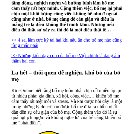
tăng động, nghịch ngợm và bướng bỉnh làm bố mẹ
cảm thấy rất bực mình. Cộng thêm việc, bố mẹ lại phải
chịu một khối lượng công việc không hề nhỏ ở ngoài
cũng như ở nhà, bố mẹ càng dễ cáu giận và điều la
mắng trẻ là điều không thể tránh khỏi. Nhưng nếu
điều đó thật sự xảy ra thì đó là một điều thật tệ…
>> 4 sai lầm cực kỳ tai hại khi nấu ăn cho trẻ mẹ nào cũng
từng mắc phải
>> Những kiểu dạy con của bố mẹ Việt chính là đang âm
thầm hại con
La hét – thói quen dễ nghiện, khó bỏ của bố
mẹ
KidsOnline biết rằng bố mẹ luôn phải chịu rất nhiều áp lực
từ nhiều phía: gia đình, xã hội, công việc,… khiến bố mẹ
cảm thấy rất mệt mỏi và stress. Và khi được hỏi đây là một
trong những lý do cơ bản được bố mẹ đưa ra nhiều nhất
dẫn đến sự cáu giận của bố mẹ. Cộng thêm vào đó là sự
quá nghịch ngợm và không nghe lời của trẻ càng khiến bố
mẹ “phát điên”.