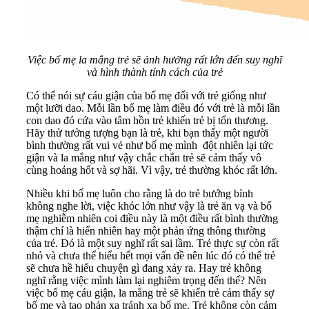
Việc bố mẹ la mắng trẻ sẽ ảnh hưởng rất lớn đến suy nghĩ
và hình thành tính cách của trẻ
Có thể nói sự cáu giận của bố mẹ đối với trẻ giống như
một lưỡi dao. Mỗi lần bố mẹ làm điều đó với trẻ là mỗi lần
con dao đó cứa vào tâm hồn trẻ khiến trẻ bị tổn thương.
Hãy thử tưởng tượng bạn là trẻ, khi bạn thấy một người
bình thường rất vui vẻ như bố mẹ mình đột nhiên lại tức
giận và la mắng như vậy chắc chắn trẻ sẽ cảm thấy vô
cùng hoảng hốt và sợ hãi. Vì vậy, trẻ thường khóc rất lớn.
Nhiều khi bố mẹ luôn cho rằng là do trẻ bướng bỉnh
không nghe lời, việc khóc lớn như vậy là trẻ ăn vạ và bố
mẹ nghiễm nhiên coi điều này là một điều rất bình thường
thậm chí là hiển nhiên hay một phản ứng thông thường
của trẻ. Đó là một suy nghĩ rất sai lầm. Trẻ thực sự còn rất
nhỏ và chưa thể hiểu hết mọi vấn đề nên lúc đó có thể trẻ
sẽ chưa hề hiểu chuyện gì đang xảy ra. Hay trẻ không
nghĩ rằng việc mình làm lại nghiêm trọng đến thế? Nên
việc bố mẹ cáu giận, la mắng trẻ sẽ khiến trẻ cảm thấy sợ
bố mẹ và tạo phản xạ tránh xa bố mẹ. Trẻ không còn cảm