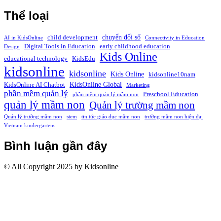
Thể loại
chuyển đổi số
child development
AI in KidsOnline
Connectivity in Education
Digital Tools in Education
early childhood education
Design
Kids Online
educational technology
KidsEdu
kidsonline
kidsonline
Kids Online
kidsonline10nam
KidsOnline Global
KidsOnline AI Chatbot
Marketing
phần mềm quản lý
Preschool Education
phần mềm quản lý mầm non
quản lý mầm non
Quản lý trường mầm non
Quản lý trường mầm non
stem
tin tức giáo dục mầm non
trường mầm non hiện đại
Vietnam kindergartens
Bình luận gần đây
© All Copyright 2025 by Kidsonline