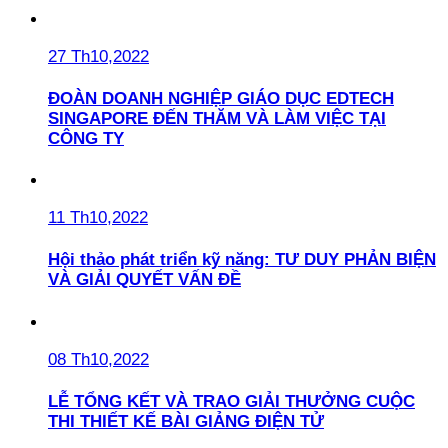
27 Th10,2022
ĐOÀN DOANH NGHIỆP GIÁO DỤC EDTECH
SINGAPORE ĐẾN THĂM VÀ LÀM VIỆC TẠI
CÔNG TY
11 Th10,2022
Hội thảo phát triển kỹ năng: TƯ DUY PHẢN BIỆN
VÀ GIẢI QUYẾT VẤN ĐỀ
08 Th10,2022
LỄ TỔNG KẾT VÀ TRAO GIẢI THƯỞNG CUỘC
THI THIẾT KẾ BÀI GIẢNG ĐIỆN TỬ