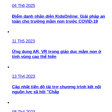
04 Th6,2025
Điểm danh nhận diện KidsOnline: Giải pháp an
toàn cho trường mầm non trước COVID-19
11 Th5,2023
Ứng dụng AR, VR trong giáo dục mầm non ở
tỉnh vùng cao thể hiện
13 Th4,2023
Cập nhật tiến độ tài trợ chương trình kết nối
nguồn lực xã hội "Chắp
08 Th4,2023