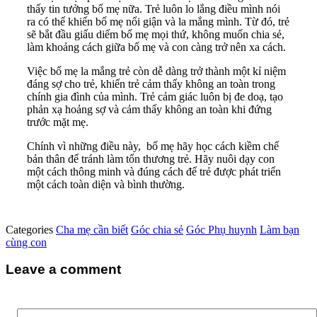
thấy tin tưởng bố mẹ nữa. Trẻ luôn lo lắng điều mình nói
ra có thể khiến bố mẹ nổi giận và la mắng mình. Từ đó, trẻ
sẽ bắt đầu giấu diếm bố mẹ mọi thứ, không muốn chia sẻ,
làm khoảng cách giữa bố mẹ và con càng trở nên xa cách.
Việc bố mẹ la mắng trẻ còn dễ dàng trở thành một kỉ niệm
đáng sợ cho trẻ, khiến trẻ cảm thấy không an toàn trong
chính gia đình của mình. Trẻ cảm giác luôn bị đe doạ, tạo
phản xạ hoảng sợ và cảm thấy không an toàn khi đứng
trước mặt mẹ.
Chính vì những điều này, bố mẹ hãy học cách kiềm chế
bản thân để tránh làm tổn thương trẻ. Hãy nuôi dạy con
một cách thông minh và đúng cách để trẻ được phát triển
một cách toàn diện và bình thường.
Categories
Cha mẹ cần biết
Góc chia sẻ
Góc Phụ huynh
Làm bạn
cùng con
Leave a comment