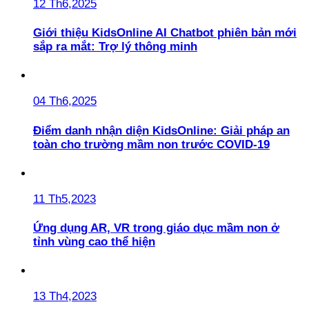
12 Th6,2025
Giới thiệu KidsOnline AI Chatbot phiên bản mới
sắp ra mắt: Trợ lý thông minh
04 Th6,2025
Điểm danh nhận diện KidsOnline: Giải pháp an
toàn cho trường mầm non trước COVID-19
11 Th5,2023
Ứng dụng AR, VR trong giáo dục mầm non ở
tỉnh vùng cao thể hiện
13 Th4,2023