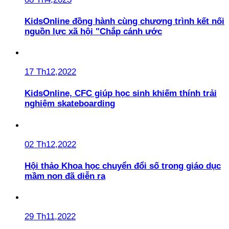
KidsOnline đồng hành cùng chương trình kết nối
nguồn lực xã hội "Chắp cánh ước
17 Th12,2022
KidsOnline, CFC giúp học sinh khiếm thính trải
nghiệm skateboarding
02 Th12,2022
Hội thảo Khoa học chuyển đổi số trong giáo dục
mầm non đã diễn ra
29 Th11,2022