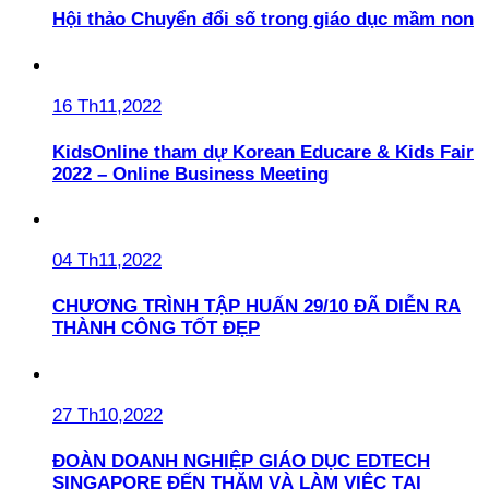
Hội thảo Chuyển đổi số trong giáo dục mầm non
16 Th11,2022
KidsOnline tham dự Korean Educare & Kids Fair
2022 – Online Business Meeting
04 Th11,2022
CHƯƠNG TRÌNH TẬP HUẤN 29/10 ĐÃ DIỄN RA
THÀNH CÔNG TỐT ĐẸP
27 Th10,2022
ĐOÀN DOANH NGHIỆP GIÁO DỤC EDTECH
SINGAPORE ĐẾN THĂM VÀ LÀM VIỆC TẠI