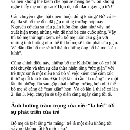
và nếu không thể kiềm chế bạn sẽ mắng trẻ “Con không
nghe thấy mẹ nói gì sao? Dọn dẹp đồ đạc ngay lập tức!”
Câu chuyện nghe thật quen thuộc đúng không? Bởi có lẽ
đại đa số bố mẹ đều đã gặp những trường hợp này.
Nguyên cớ của sự cáu giận luôn đơn giản như vậy, nó
xuất hiện trong những vấn đề nhỏ bé của cuộc sống. Vậy
thì bố mẹ thử nghĩ xem, nếu bố mẹ luôn cáu giận với
những tình huống như thế thì bố mẹ sẽ luôn phải cáu giận.
Và dần dần bố mẹ sẽ trở thành những ông bố bà mẹ “cáu
kỉnh”.
Cũng chính điều này, những bố mẹ KidsOnline có cơ hội
nói chuyện và tâm sự đều thừa nhận rằng “tức giận” với
trẻ thực sự là một điều khó bỏ vì việc kiềm chế cảm xúc
thường rất khó khăn. Đặc biệt là chỉ cần “la mắng” trẻ một
lần thì những lần sau gặp phải những trường hợp như thế
bố mẹ sẽ càng dễ “cáu giận” hơn. Và có lần 1 thì sẽ có lần
2, lần 3. Mọi chuyện sẽ tiếp diễn càng ngày càng tồi tệ.
Ảnh hưởng trầm trọng của việc “la hét” tới
sự phát triển của trẻ
Bố mẹ đã biết rằng “la mắng” trẻ là một điều không tốt,
vậy nó không tốt tới mức nào?