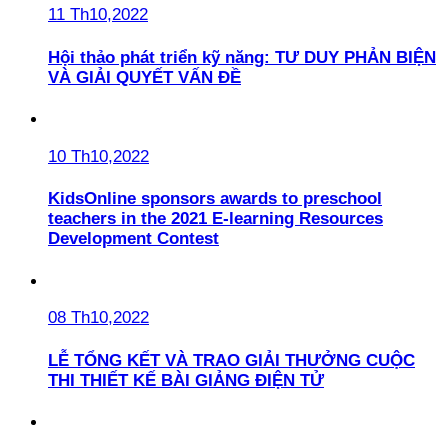
11 Th10,2022
Hội thảo phát triển kỹ năng: TƯ DUY PHẢN BIỆN
VÀ GIẢI QUYẾT VẤN ĐỀ
10 Th10,2022
KidsOnline sponsors awards to preschool
teachers in the 2021 E-learning Resources
Development Contest
08 Th10,2022
LỄ TỔNG KẾT VÀ TRAO GIẢI THƯỞNG CUỘC
THI THIẾT KẾ BÀI GIẢNG ĐIỆN TỬ