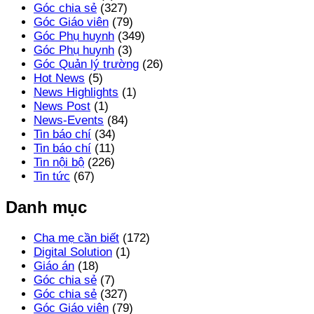
Góc chia sẻ
(327)
Góc Giáo viên
(79)
Góc Phụ huynh
(349)
Góc Phụ huynh
(3)
Góc Quản lý trường
(26)
Hot News
(5)
News Highlights
(1)
News Post
(1)
News-Events
(84)
Tin báo chí
(34)
Tin báo chí
(11)
Tin nội bộ
(226)
Tin tức
(67)
Danh mục
Cha mẹ cần biết
(172)
Digital Solution
(1)
Giáo án
(18)
Góc chia sẻ
(7)
Góc chia sẻ
(327)
Góc Giáo viên
(79)