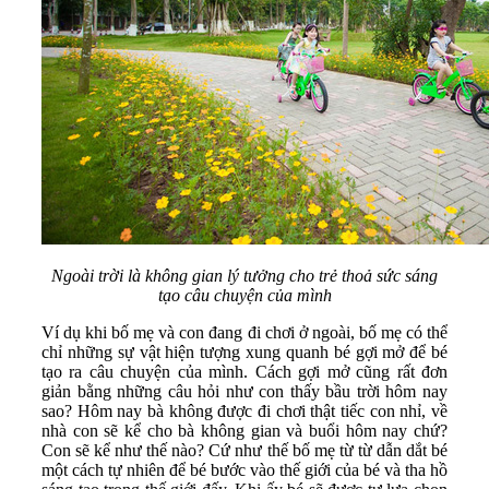
Ngoài trời là không gian lý tưởng cho trẻ thoả sức sáng
tạo câu chuyện của mình
Ví dụ khi bố mẹ và con đang đi chơi ở ngoài, bố mẹ có thể
chỉ những sự vật hiện tượng xung quanh bé gợi mở để bé
tạo ra câu chuyện của mình. Cách gợi mở cũng rất đơn
giản bằng những câu hỏi như con thấy bầu trời hôm nay
sao? Hôm nay bà không được đi chơi thật tiếc con nhỉ, về
nhà con sẽ kể cho bà không gian và buổi hôm nay chứ?
Con sẽ kể như thế nào? Cứ như thế bố mẹ từ từ dẫn dắt bé
một cách tự nhiên để bé bước vào thế giới của bé và tha hồ