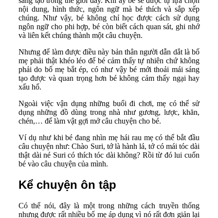
sáng tạo trong thế giới đấy. Khi ấy bé sẽ được tự lựa chọn
nội dung, hình thức, ngôn ngữ mà bé thích và sắp xếp
chúng. Như vậy, bé không chỉ học được cách sử dụng
ngôn ngữ cho phi hợp, bé còn biết cách quan sát, ghi nhớ
và liên kết chúng thành một câu chuyện.
Nhưng để làm được điều này bản thân người dẫn dắt là bố
mẹ phải thật khéo léo để bé cảm thấy tự nhiên chứ không
phải do bố mẹ bắt ép, có như vậy bé mới thoải mái sáng
tạo được và quan trọng hơn bé không cảm thấy ngại hay
xấu hổ.
Ngoài việc vận dụng những buổi đi chơi, mẹ có thể sử
dụng những đồ dùng trong nhà như gương, lược, khăn,
chén,… để làm vật gợi mở câu chuyện cho bé.
Ví dụ như khi bé đang nhìn mẹ hái rau mẹ có thể bắt đầu
câu chuyện như: Chào Suri, tớ là hành lá, tớ có mái tóc dài
thật dài né Suri có thích tóc dài không? Rồi từ đó lui cuốn
bé vào câu chuyện của mình.
Kể chuyện ôn tập
Có thể nói, đây là một trong những cách truyền thống
nhưng được rất nhiều bố mẹ áp dụng vì nó rất đơn giản lại