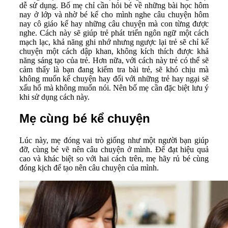
dễ sử dụng. Bố mẹ chỉ cần hỏi bé về những bài học hôm
nay ở lớp và nhờ bé kể cho mình nghe câu chuyện hôm
nay cô giáo kể hay những câu chuyện mà con từng được
nghe. Cách này sẽ giúp trẻ phát triển ngôn ngữ một cách
mạch lạc, khả năng ghi nhớ nhưng ngược lại trẻ sẽ chỉ kể
chuyện một cách dập khan, không kích thích được khả
năng sáng tạo của trẻ. Hơn nữa, với cách này trẻ có thể sẽ
cảm thấy là bạn đang kiểm tra bài trẻ, sẽ khó chịu mà
không muốn kể chuyện hay đối với những trẻ hay ngại sẽ
xấu hổ mà không muốn nói. Nên bố mẹ cần đặc biệt lưu ý
khi sử dụng cách này.
Mẹ cùng bé kể chuyện
Lúc này, mẹ đóng vai trò giống như một người bạn giúp
đỡ, cùng bé vẽ nên câu chuyện ở mình. Để đạt hiệu quả
cao và khác biệt so với hai cách trên, mẹ hãy rủ bé cùng
đóng kịch để tạo nên câu chuyện của mình.