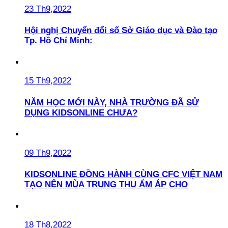
23 Th9,2022
Hội nghị Chuyển đổi số Sở Giáo dục và Đào tạo
Tp. Hồ Chí Minh:
15 Th9,2022
NĂM HỌC MỚI NÀY, NHÀ TRƯỜNG ĐÃ SỬ
DỤNG KIDSONLINE CHƯA?
09 Th9,2022
KIDSONLINE ĐỒNG HÀNH CÙNG CFC VIỆT NAM
TẠO NÊN MÙA TRUNG THU ẤM ÁP CHO
18 Th8,2022