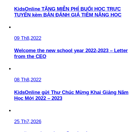
KidsOnline TẶNG MIỄN PHÍ BUỔI HỌC TRỰC
TUYẾN kèm BẢN ĐÁNH GIÁ TIỀM NĂNG HỌC
09 Th8,2022
Welcome the new school year 2022-2023 – Letter
from the CEO
08 Th8,2022
KidsOnline gửi Thư Chúc Mừng Khai Giảng Năm
Học Mới 2022 – 2023
25 Th7,2026