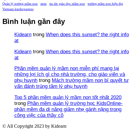
Quản lý trường mầm non
stem
tin tức giáo dục mầm non
trường mầm non hiện đại
Vietnam kindergartens
Bình luận gần đây
Kidearn
trong
When does this sunset? the right info
at
Kidearn
trong
When does this sunset? the right info
at
Phần mềm quản lý mầm non miễn phí mang lại
những lợi ích gì cho nhà trường, cho giáo viên và
phụ huynh
trong
Mách trường mầm non bí quyết tư
vấn đánh trúng tâm lý phụ huynh
Top 5 phần mềm quản lý mầm non tốt nhất 2020
trong
Phần mềm quản lý trường học KidsOnline-
phần mềm đa di năng giảm nhẹ gánh nặng trong
công việc của thầy cô
© All Copyright 2023 by Kidearn