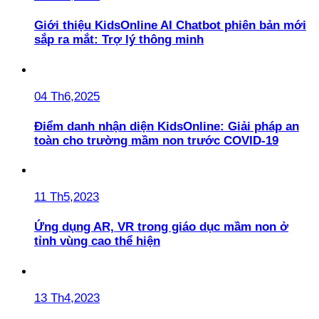
Giới thiệu KidsOnline AI Chatbot phiên bản mới
sắp ra mắt: Trợ lý thông minh
04 Th6,2025
Điểm danh nhận diện KidsOnline: Giải pháp an
toàn cho trường mầm non trước COVID-19
11 Th5,2023
Ứng dụng AR, VR trong giáo dục mầm non ở
tỉnh vùng cao thể hiện
13 Th4,2023