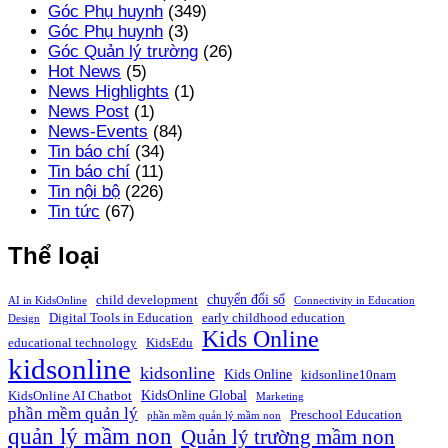
Góc Phụ huynh
(349)
Góc Phụ huynh
(3)
Góc Quản lý trường
(26)
Hot News
(5)
News Highlights
(1)
News Post
(1)
News-Events
(84)
Tin báo chí
(34)
Tin báo chí
(11)
Tin nội bộ
(226)
Tin tức
(67)
Thể loại
chuyển đổi số
child development
AI in KidsOnline
Connectivity in Education
Digital Tools in Education
early childhood education
Design
Kids Online
educational technology
KidsEdu
kidsonline
kidsonline
Kids Online
kidsonline10nam
KidsOnline Global
KidsOnline AI Chatbot
Marketing
phần mềm quản lý
Preschool Education
phần mềm quản lý mầm non
quản lý mầm non
Quản lý trường mầm non