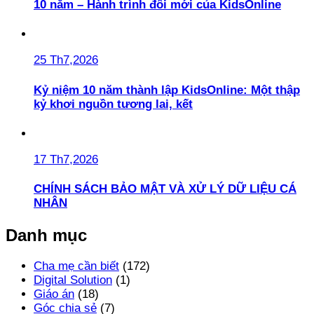
10 năm – Hành trình đổi mới của KidsOnline
25 Th7,2026
Kỷ niệm 10 năm thành lập KidsOnline: Một thập
kỷ khơi nguồn tương lai, kết
17 Th7,2026
CHÍNH SÁCH BẢO MẬT VÀ XỬ LÝ DỮ LIỆU CÁ
NHÂN
Danh mục
Cha mẹ cần biết
(172)
Digital Solution
(1)
Giáo án
(18)
Góc chia sẻ
(7)