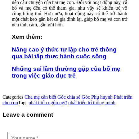
nên câu chuyện của hai mẹ con. Đối với hoạt động này, cả
bố và mẹ đều có thể tham gia, như vậy sẽ khiến trẻ vô
cùng hứng thú. Hơn nữa, hoạt động này có thể trở thành
một chất keo gắn kết cả gia đình lại, giúp bố mẹ và con trở
nên tình cảm, gần gũi hơn.
Xem thêm:
Nâng cao ý thức tự lập cho trẻ thông
qua bài tập thực hành cuộc sống
Những sai lầm thường gặp của bố mẹ
trong việc giáo dục trẻ
Categories
Cha mẹ cần biết
Góc chia sẻ
Góc Phụ huynh
Phát triển
cho con
Tags
phát triển ngôn ngữ
phát triển trí thông minh
Leave a comment