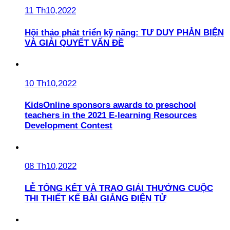
11 Th10,2022
Hội thảo phát triển kỹ năng: TƯ DUY PHẢN BIỆN
VÀ GIẢI QUYẾT VẤN ĐỀ
10 Th10,2022
KidsOnline sponsors awards to preschool
teachers in the 2021 E-learning Resources
Development Contest
08 Th10,2022
LỄ TỔNG KẾT VÀ TRAO GIẢI THƯỞNG CUỘC
THI THIẾT KẾ BÀI GIẢNG ĐIỆN TỬ