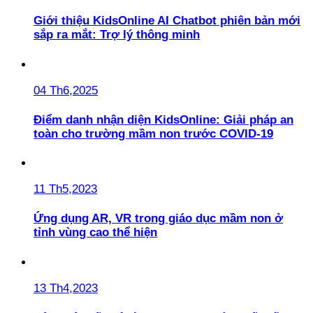
Giới thiệu KidsOnline AI Chatbot phiên bản mới
sắp ra mắt: Trợ lý thông minh
04 Th6,2025
Điểm danh nhận diện KidsOnline: Giải pháp an
toàn cho trường mầm non trước COVID-19
11 Th5,2023
Ứng dụng AR, VR trong giáo dục mầm non ở
tỉnh vùng cao thể hiện
13 Th4,2023