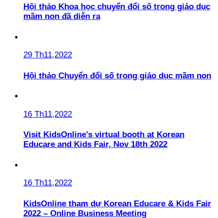
Hội thảo Khoa học chuyển đổi số trong giáo dục
mầm non đã diễn ra
29 Th11,2022
Hội thảo Chuyển đổi số trong giáo dục mầm non
16 Th11,2022
Visit KidsOnline's virtual booth at Korean
Educare and Kids Fair, Nov 18th 2022
16 Th11,2022
KidsOnline tham dự Korean Educare & Kids Fair
2022 – Online Business Meeting