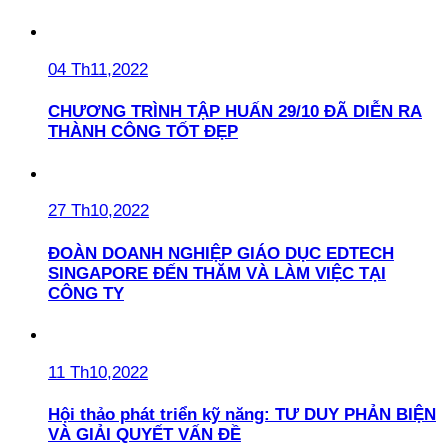
04 Th11,2022
CHƯƠNG TRÌNH TẬP HUẤN 29/10 ĐÃ DIỄN RA
THÀNH CÔNG TỐT ĐẸP
27 Th10,2022
ĐOÀN DOANH NGHIỆP GIÁO DỤC EDTECH
SINGAPORE ĐẾN THĂM VÀ LÀM VIỆC TẠI
CÔNG TY
11 Th10,2022
Hội thảo phát triển kỹ năng: TƯ DUY PHẢN BIỆN
VÀ GIẢI QUYẾT VẤN ĐỀ