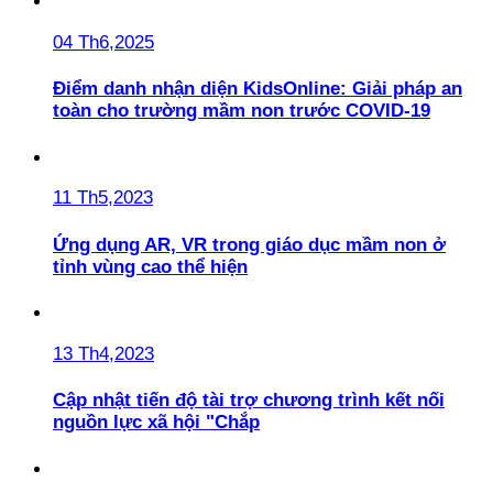
04 Th6,2025
Điểm danh nhận diện KidsOnline: Giải pháp an
toàn cho trường mầm non trước COVID-19
11 Th5,2023
Ứng dụng AR, VR trong giáo dục mầm non ở
tỉnh vùng cao thể hiện
13 Th4,2023
Cập nhật tiến độ tài trợ chương trình kết nối
nguồn lực xã hội "Chắp