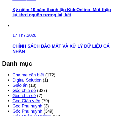
Kỷ niệm 10 năm thành lập KidsOnline: Một thập
kỷ khơi nguồn tương lai, kết
17 Th7,2026
CHÍNH SÁCH BẢO MẬT VÀ XỬ LÝ DỮ LIỆU CÁ
NHÂN
Danh mục
Cha mẹ cần biết
(172)
Digital Solution
(1)
Giáo án
(18)
Góc chia sẻ
(327)
Góc chia sẻ
(7)
Góc Giáo viên
(79)
Góc Phụ huynh
(3)
Góc Phụ huynh
(349)