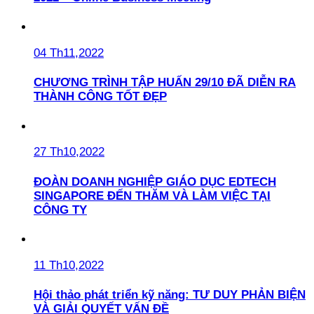
04 Th11,2022
CHƯƠNG TRÌNH TẬP HUẤN 29/10 ĐÃ DIỄN RA
THÀNH CÔNG TỐT ĐẸP
27 Th10,2022
ĐOÀN DOANH NGHIỆP GIÁO DỤC EDTECH
SINGAPORE ĐẾN THĂM VÀ LÀM VIỆC TẠI
CÔNG TY
11 Th10,2022
Hội thảo phát triển kỹ năng: TƯ DUY PHẢN BIỆN
VÀ GIẢI QUYẾT VẤN ĐỀ