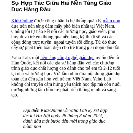
Sự Hợp Tác Giữa Hai Nền Tảng Giáo
Dục Hàng Đầu
KidsOnline
được công nhận là hệ thống quản lý
mầm non
dựa trên nền tảng đám mây phổ biến nhất tại Việt Nam.
Chúng tôi tự hào kết nối các trường học, giáo viên, phụ
huynh và trẻ em thông qua nền tảng kỹ thuật số và các
cộng đồng trực tuyến, ngoại tuyến sôi động. Từ đó thúc
đẩy sự phát triển toàn diện cho trẻ trong giai đoạn đầu đời.
Yaho Lab, một
nền tảng công nghệ giáo dục
uy tín đến từ
Hàn Quốc, kết nối các gia sư hàng đầu với các chương
trình giáo dục chất lượng cao dành cho trẻ em từ 2-12 tuổi
tại nhà và trường học. Với tầm nhìn đưa nội dung giáo dục
toàn cầu đến gần hơn với trẻ em Việt Nam, Yaho Lab
không chỉ truyền cảm hứng yêu thích học tập mà còn nuôi
dưỡng những tâm hồn trẻ phát triển thông minh và sáng
tạo.
Đại diện KidsOnline và Yaho Lab ký kết hợp
tác tại Hà Nội ngày 28 tháng 8 năm 2024,
đánh dấu một bước tiến mới trong giáo dục
mầm non