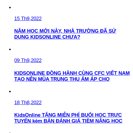
15 Th9,2022
NĂM HỌC MỚI NÀY, NHÀ TRƯỜNG ĐÃ SỬ
DỤNG KIDSONLINE CHƯA?
09 Th9,2022
KIDSONLINE ĐỒNG HÀNH CÙNG CFC VIỆT NAM
TẠO NÊN MÙA TRUNG THU ẤM ÁP CHO
18 Th8,2022
KidsOnline TẶNG MIỄN PHÍ BUỔI HỌC TRỰC
TUYẾN kèm BẢN ĐÁNH GIÁ TIỀM NĂNG HỌC