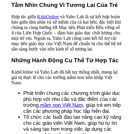
Tầm Nhìn Chung Vì Tương Lai Của Trẻ
Hợp tác giữa
KidsOnline
và Yaho Lab là sự kết hợp hoàn
hảo giữa tầm nhìn và sứ mệnh của cả hai bên, đặc biệt khi
chúng ta cùng hướng tới Mục tiêu Phát triển Bền vững số
4 của Liên Hợp Quốc – đảm bảo giáo dục chất lượng cho
mọi trẻ em. Ngoài ra, Yaho Lab cũng cam kết hỗ trợ các
mục tiêu giáo dục của Việt Nam để chuẩn bị cho thế hệ trẻ
sẵn sàng bước vào nền kinh tế số tương lai.
Những Hành Động Cụ Thể Từ Hợp Tác
KidsOnline và Yaho Lab đã bắt tay thống nhất, mang lại
giá trị thực tế cho các trường mầm non trên khắp Việt
Nam:
Phát triển chung các chương trình giáo dục
phù hợp với nhu cầu và đặc điểm của các
trường
mầm non Việt Nam
, giúp trẻ em tiếp
cận các phương pháp học tập hiện đại.
Tổ chức các buổi đào tạo nâng cao kỹ năng
cho các giáo viên Việt Nam, giúp họ tự tin
và sáng tạo hơn trong việc áp dụng các