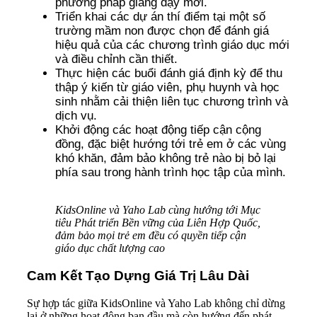
phương pháp giảng dạy mới.
Triển khai các dự án thí điểm tại một số
trường mầm non được chọn để đánh giá
hiệu quả của các chương trình giáo dục mới
và điều chỉnh cần thiết.
Thực hiện các buổi đánh giá định kỳ để thu
thập ý kiến từ giáo viên, phụ huynh và học
sinh nhằm cải thiện liên tục chương trình và
dịch vụ.
Khởi động các hoạt động tiếp cận cộng
đồng, đặc biệt hướng tới trẻ em ở các vùng
khó khăn, đảm bảo không trẻ nào bị bỏ lại
phía sau trong hành trình học tập của mình.
KidsOnline và Yaho Lab cùng hướng tới Mục
tiêu Phát triển Bền vững của Liên Hợp Quốc,
đảm bảo mọi trẻ em đều có quyền tiếp cận
giáo dục chất lượng cao
Cam Kết Tạo Dựng Giá Trị Lâu Dài
Sự hợp tác giữa KidsOnline và Yaho Lab không chỉ dừng
lại ở những hoạt động ban đầu mà còn hướng đến phát