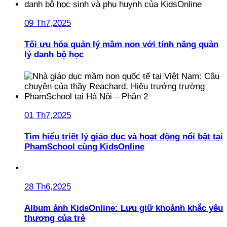
09 Th7,2025
Tối ưu hóa quản lý mầm non với tính năng quản
lý danh bộ học
01 Th7,2025
Tìm hiểu triết lý giáo dục và hoạt động nổi bật tại
PhamSchool cùng KidsOnline
28 Th6,2025
Album ảnh KidsOnline: Lưu giữ khoảnh khắc yêu
thương của trẻ