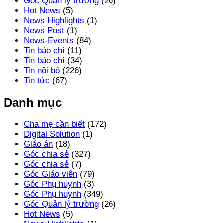
Góc Quản lý trường
(26)
Hot News
(5)
News Highlights
(1)
News Post
(1)
News-Events
(84)
Tin báo chí
(11)
Tin báo chí
(34)
Tin nội bộ
(226)
Tin tức
(67)
Danh mục
Cha mẹ cần biết
(172)
Digital Solution
(1)
Giáo án
(18)
Góc chia sẻ
(327)
Góc chia sẻ
(7)
Góc Giáo viên
(79)
Góc Phụ huynh
(3)
Góc Phụ huynh
(349)
Góc Quản lý trường
(26)
Hot News
(5)