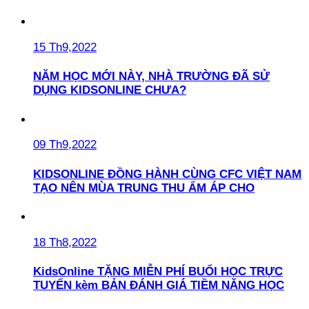
15 Th9,2022
NĂM HỌC MỚI NÀY, NHÀ TRƯỜNG ĐÃ SỬ
DỤNG KIDSONLINE CHƯA?
09 Th9,2022
KIDSONLINE ĐỒNG HÀNH CÙNG CFC VIỆT NAM
TẠO NÊN MÙA TRUNG THU ẤM ÁP CHO
18 Th8,2022
KidsOnline TẶNG MIỄN PHÍ BUỔI HỌC TRỰC
TUYẾN kèm BẢN ĐÁNH GIÁ TIỀM NĂNG HỌC