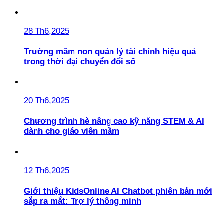
28 Th6,2025
Trường mầm non quản lý tài chính hiệu quả
trong thời đại chuyển đổi số
20 Th6,2025
Chương trình hè nâng cao kỹ năng STEM & AI
dành cho giáo viên mầm
12 Th6,2025
Giới thiệu KidsOnline AI Chatbot phiên bản mới
sắp ra mắt: Trợ lý thông minh