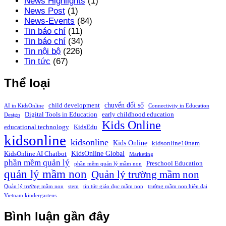
News Highlights
(1)
News Post
(1)
News-Events
(84)
Tin báo chí
(11)
Tin báo chí
(34)
Tin nội bộ
(226)
Tin tức
(67)
Thể loại
chuyển đổi số
child development
AI in KidsOnline
Connectivity in Education
Digital Tools in Education
early childhood education
Design
Kids Online
educational technology
KidsEdu
kidsonline
kidsonline
Kids Online
kidsonline10nam
KidsOnline Global
KidsOnline AI Chatbot
Marketing
phần mềm quản lý
Preschool Education
phần mềm quản lý mầm non
quản lý mầm non
Quản lý trường mầm non
Quản lý trường mầm non
stem
tin tức giáo dục mầm non
trường mầm non hiện đại
Vietnam kindergartens
Bình luận gần đây