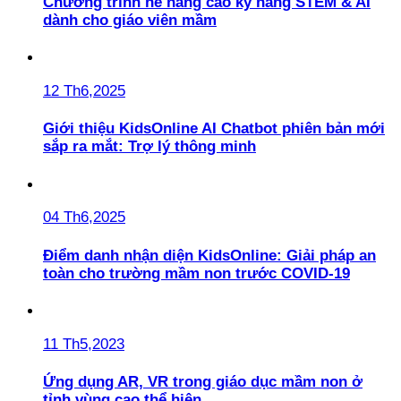
Chương trình hè nâng cao kỹ năng STEM & AI
dành cho giáo viên mầm
12 Th6,2025
Giới thiệu KidsOnline AI Chatbot phiên bản mới
sắp ra mắt: Trợ lý thông minh
04 Th6,2025
Điểm danh nhận diện KidsOnline: Giải pháp an
toàn cho trường mầm non trước COVID-19
11 Th5,2023
Ứng dụng AR, VR trong giáo dục mầm non ở
tỉnh vùng cao thể hiện