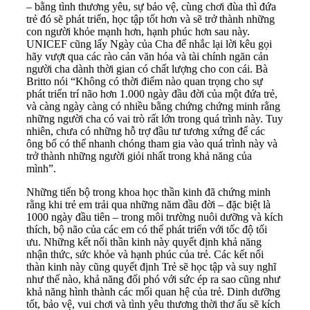
– bằng tình thương yêu, sự bảo vệ, cùng chơi đùa thì đứa
trẻ đó sẽ phát triển, học tập tốt hơn và sẽ trở thành những
con người khỏe mạnh hơn, hạnh phúc hơn sau này.
UNICEF cũng lấy Ngày của Cha để nhắc lại lời kêu gọi
hãy vượt qua các rào cản văn hóa và tài chính ngăn cản
người cha dành thời gian có chất lượng cho con cái. Bà
Britto nói “Không có thời điểm nào quan trọng cho sự
phát triển trí não hơn 1.000 ngày đầu đời của một đứa trẻ,
và càng ngày càng có nhiều bằng chứng chứng minh rằng
những người cha có vai trò rất lớn trong quá trình này. Tuy
nhiên, chưa có những hỗ trợ đầu tư tương xứng để các
ông bố có thể nhanh chóng tham gia vào quá trình này và
trở thành những người giỏi nhất trong khả năng của
mình”.
Những tiến bộ trong khoa học thần kinh đã chứng minh
rằng khi trẻ em trải qua những năm đầu đời – đặc biệt là
1000 ngày đầu tiên – trong môi trường nuôi dưỡng và kích
thích, bộ não của các em có thể phát triển với tốc độ tối
ưu. Những kết nối thần kinh này quyết định khả năng
nhận thức, sức khỏe và hạnh phúc của trẻ. Các kết nối
thàn kinh này cũng quyết định Trẻ sẽ học tập và suy nghĩ
như thế nào, khả năng đối phó với sức ép ra sao cũng như
khả năng hình thành các mối quan hệ của trẻ. Dinh dưỡng
tốt, bảo vệ, vui chơi và tình yêu thương thời thơ ấu sẽ kích