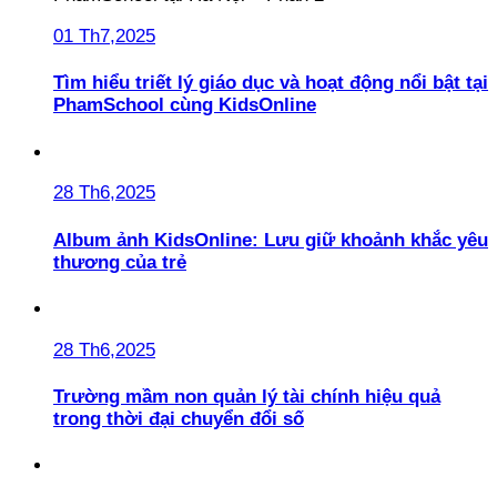
01 Th7,2025
Tìm hiểu triết lý giáo dục và hoạt động nổi bật tại
PhamSchool cùng KidsOnline
28 Th6,2025
Album ảnh KidsOnline: Lưu giữ khoảnh khắc yêu
thương của trẻ
28 Th6,2025
Trường mầm non quản lý tài chính hiệu quả
trong thời đại chuyển đổi số