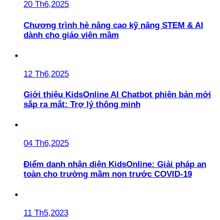
20 Th6,2025
Chương trình hè nâng cao kỹ năng STEM & AI
dành cho giáo viên mầm
12 Th6,2025
Giới thiệu KidsOnline AI Chatbot phiên bản mới
sắp ra mắt: Trợ lý thông minh
04 Th6,2025
Điểm danh nhận diện KidsOnline: Giải pháp an
toàn cho trường mầm non trước COVID-19
11 Th5,2023