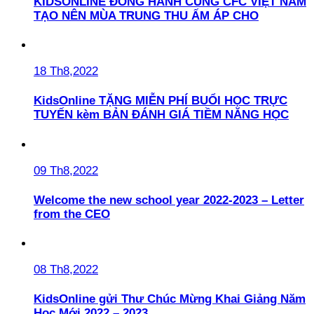
KIDSONLINE ĐỒNG HÀNH CÙNG CFC VIỆT NAM
TẠO NÊN MÙA TRUNG THU ẤM ÁP CHO
18 Th8,2022
KidsOnline TẶNG MIỄN PHÍ BUỔI HỌC TRỰC
TUYẾN kèm BẢN ĐÁNH GIÁ TIỀM NĂNG HỌC
09 Th8,2022
Welcome the new school year 2022-2023 – Letter
from the CEO
08 Th8,2022
KidsOnline gửi Thư Chúc Mừng Khai Giảng Năm
Học Mới 2022 – 2023