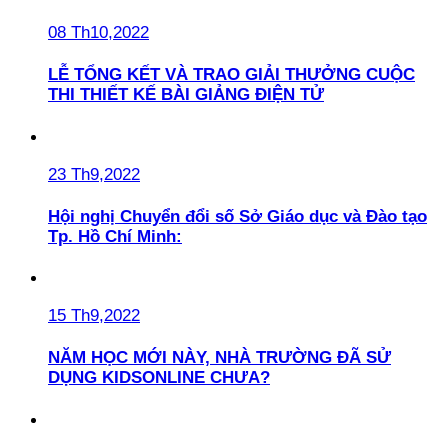
08 Th10,2022
LỄ TỔNG KẾT VÀ TRAO GIẢI THƯỞNG CUỘC
THI THIẾT KẾ BÀI GIẢNG ĐIỆN TỬ
23 Th9,2022
Hội nghị Chuyển đổi số Sở Giáo dục và Đào tạo
Tp. Hồ Chí Minh:
15 Th9,2022
NĂM HỌC MỚI NÀY, NHÀ TRƯỜNG ĐÃ SỬ
DỤNG KIDSONLINE CHƯA?