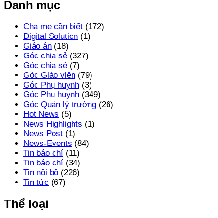
Danh mục
Cha mẹ cần biết
(172)
Digital Solution
(1)
Giáo án
(18)
Góc chia sẻ
(327)
Góc chia sẻ
(7)
Góc Giáo viên
(79)
Góc Phụ huynh
(3)
Góc Phụ huynh
(349)
Góc Quản lý trường
(26)
Hot News
(5)
News Highlights
(1)
News Post
(1)
News-Events
(84)
Tin báo chí
(11)
Tin báo chí
(34)
Tin nội bộ
(226)
Tin tức
(67)
Thể loại