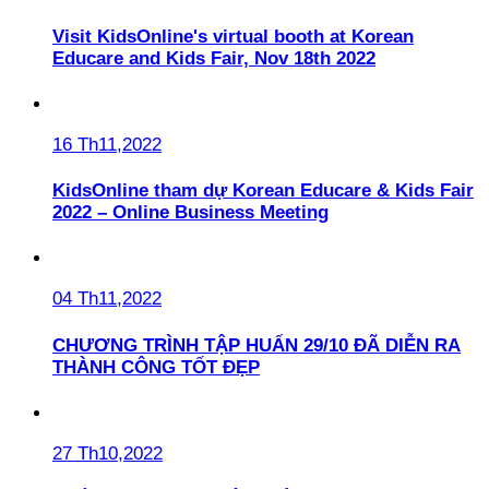
Visit KidsOnline's virtual booth at Korean
Educare and Kids Fair, Nov 18th 2022
16 Th11,2022
KidsOnline tham dự Korean Educare & Kids Fair
2022 – Online Business Meeting
04 Th11,2022
CHƯƠNG TRÌNH TẬP HUẤN 29/10 ĐÃ DIỄN RA
THÀNH CÔNG TỐT ĐẸP
27 Th10,2022