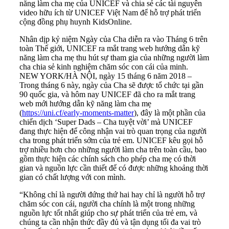
năng làm cha mẹ của UNICEF và chia sẻ các tài nguyên
video hữu ích từ UNICEF Việt Nam để hỗ trợ phát triển
cộng đồng phụ huynh KidsOnline.
Nhân dịp kỷ niệm Ngày của Cha diễn ra vào Tháng 6 trên
toàn Thế giới, UNICEF ra mắt trang web hướng dẫn kỹ
năng làm cha mẹ thu hút sự tham gia của những người làm
cha chia sẻ kinh nghiệm chăm sóc con cái của minh.
NEW YORK/HÀ NỘI, ngày 15 tháng 6 năm 2018 –
Trong tháng 6 này, ngày của Cha sẽ được tổ chức tại gần
90 quốc gia, và hôm nay UNICEF đã cho ra mắt trang
web mới hướng dẫn kỹ năng làm cha mẹ
(
https://uni.cf/early-moments-matter
), đây là một phần của
chiến dịch ‘Super Dads – Cha tuyệt vời’ mà UNICEF
đang thực hiện để công nhận vai trò quan trọng của người
cha trong phát triển sớm của trẻ em. UNICEF kêu gọi hỗ
trợ nhiều hơn cho những người làm cha trên toàn cầu, bao
gồm thực hiện các chính sách cho phép cha mẹ có thời
gian và nguồn lực cần thiết để có được những khoảng thời
gian có chất lượng với con mình.
“Không chỉ là người đứng thứ hai hay chỉ là người hỗ trợ
chăm sóc con cái, người cha chính là một trong những
nguồn lực tốt nhất giúp cho sự phát triển của trẻ em, và
chúng ta cần nhận thức đầy đủ và tận dụng tối đa vai trò