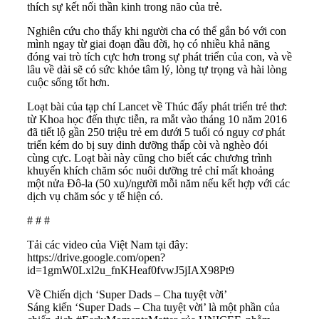
thích sự kết nối thần kinh trong não của trẻ.
Nghiên cứu cho thấy khi người cha có thể gắn bó với con
mình ngay từ giai đoạn đầu đời, họ có nhiều khả năng
đóng vai trò tích cực hơn trong sự phát triển của con, và về
lâu về dài sẽ có sức khỏe tâm lý, lòng tự trọng và hài lòng
cuộc sống tốt hơn.
Loạt bài của tạp chí Lancet về Thúc đẩy phát triển trẻ thơ:
từ Khoa học đến thực tiễn, ra mắt vào tháng 10 năm 2016
đã tiết lộ gần 250 triệu trẻ em dưới 5 tuổi có nguy cơ phát
triển kém do bị suy dinh dưỡng thấp còi và nghèo đói
cùng cực. Loạt bài này cũng cho biết các chương trình
khuyến khích chăm sóc nuôi dưỡng trẻ chỉ mất khoảng
một nửa Đô-la (50 xu)/người mỗi năm nếu kết hợp với các
dịch vụ chăm sóc y tế hiện có.
# # #
Tải các video của Việt Nam tại đây:
https://drive.google.com/open?
id=1gmW0Lxl2u_fnKHeaf0fvwJ5jIAX98Pt9
Về Chiến dịch ‘Super Dads – Cha tuyệt vời’
Sáng kiến ‘Super Dads – Cha tuyệt vời’ là một phần của