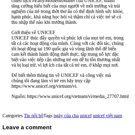
chiến dịch #EarlyMomentsMatter của UNICEF, nhằm
tăng cường hiểu biết của mọi người về môi trường và trải
nghiệm của trẻ trong thời thơ ấu có thể định hình sức khỏe,
hạnh phúc, khả năng học hỏi và thậm chí cả việc trẻ sẽ có
thu nhập thế nào khi trưởng thành.
Giới thiệu về UNICEF
UNICEF thúc đẩy quyền và phúc lợi của mọi trẻ em, trong
tất cả các hoạt động của mình. Cùng với các đối tác, chúng
tôi hoạt động tại 190 quốc gia và vùng lãnh thổ để biến
cam kết thành hành động thiết thực, tập trung nỗ lực đặc
biệt vào việc tiếp cận những trẻ em dễ bị tổn thương nhất
và bị loại trừ, vì lợi ích của tất cả trẻ em, ở khắp mọi nơi.
Để biết thêm thông tin về UNICEF và công việc mà
chúng tôi đang làm vì trẻ em hãy truy cập
https://www.unicef.org/vietnam/vi.
Nguồn: https://www.unicef.org/vietnam/vi/media_27707.html
Categories
Tin nội bộ
Tags
ngày của cha
unicef
unicef việt nam
Leave a comment