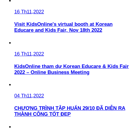
16 Th11,2022
Visit KidsOnline's virtual booth at Korean
Educare and Kids Fair, Nov 18th 2022
16 Th11,2022
KidsOnline tham dự Korean Educare & Kids Fair
2022 – Online Business Meeting
04 Th11,2022
CHƯƠNG TRÌNH TẬP HUẤN 29/10 ĐÃ DIỄN RA
THÀNH CÔNG TỐT ĐẸP