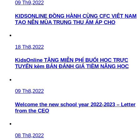
09 Th9,2022
KIDSONLINE ĐỒNG HÀNH CÙNG CFC VIỆT NAM
TẠO NÊN MÙA TRUNG THU ẤM ÁP CHO
18 Th8,2022
KidsOnline TẶNG MIỄN PHÍ BUỔI HỌC TRỰC
TUYẾN kèm BẢN ĐÁNH GIÁ TIỀM NĂNG HỌC
09 Th8,2022
Welcome the new school year 2022-2023 – Letter
from the CEO
08 Th8,2022