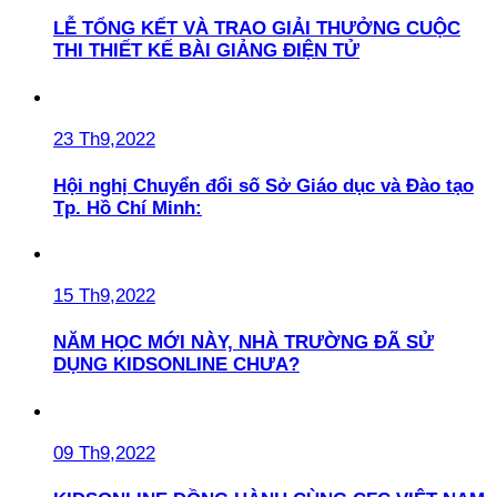
LỄ TỔNG KẾT VÀ TRAO GIẢI THƯỞNG CUỘC
THI THIẾT KẾ BÀI GIẢNG ĐIỆN TỬ
23 Th9,2022
Hội nghị Chuyển đổi số Sở Giáo dục và Đào tạo
Tp. Hồ Chí Minh:
15 Th9,2022
NĂM HỌC MỚI NÀY, NHÀ TRƯỜNG ĐÃ SỬ
DỤNG KIDSONLINE CHƯA?
09 Th9,2022