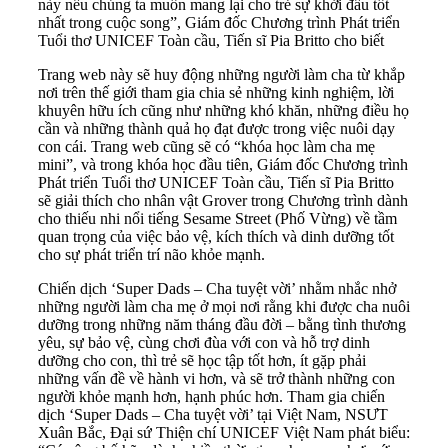
này nếu chúng ta muốn mang lại cho trẻ sự khởi đầu tốt
nhất trong cuộc song”, Giám đốc Chương trình Phát triển
Tuổi thơ UNICEF Toàn cầu, Tiến sĩ Pia Britto cho biết
Trang web này sẽ huy động những người làm cha từ khắp
nơi trên thế giới tham gia chia sẻ những kinh nghiệm, lời
khuyên hữu ích cũng như những khó khăn, những điều họ
cần và những thành quả họ đạt được trong việc nuôi dạy
con cái. Trang web cũng sẽ có “khóa học làm cha mẹ
mini”, và trong khóa học đầu tiên, Giám đốc Chương trình
Phát triển Tuổi thơ UNICEF Toàn cầu, Tiến sĩ Pia Britto
sẽ giải thích cho nhân vật Grover trong Chương trình dành
cho thiếu nhi nổi tiếng Sesame Street (Phố Vừng) về tầm
quan trọng của việc bảo vệ, kích thích và dinh dưỡng tốt
cho sự phát triển trí não khỏe mạnh.
Chiến dịch ‘Super Dads – Cha tuyệt vời’ nhằm nhắc nhở
những người làm cha mẹ ở mọi nơi rằng khi được cha nuôi
dưỡng trong những năm tháng đầu đời – bằng tình thương
yêu, sự bảo vệ, cùng chơi đùa với con và hỗ trợ dinh
dưỡng cho con, thì trẻ sẽ học tập tốt hơn, ít gặp phải
những vấn đề về hành vi hơn, và sẽ trở thành những con
người khỏe mạnh hơn, hạnh phúc hơn. Tham gia chiến
dịch ‘Super Dads – Cha tuyệt vời’ tại Việt Nam, NSƯT
Xuân Bắc, Đại sứ Thiện chí UNICEF Việt Nam phát biểu: