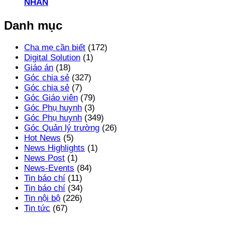
NHÂN
Danh mục
Cha mẹ cần biết
(172)
Digital Solution
(1)
Giáo án
(18)
Góc chia sẻ
(327)
Góc chia sẻ
(7)
Góc Giáo viên
(79)
Góc Phụ huynh
(3)
Góc Phụ huynh
(349)
Góc Quản lý trường
(26)
Hot News
(5)
News Highlights
(1)
News Post
(1)
News-Events
(84)
Tin báo chí
(11)
Tin báo chí
(34)
Tin nội bộ
(226)
Tin tức
(67)