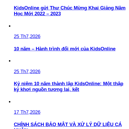
KidsOnline gửi Thư Chúc Mừng Khai Giảng Năm
Học Mới 2022 – 2023
25 Th7,2026
10 năm – Hành trình đổi mới của KidsOnline
25 Th7,2026
Kỷ niệm 10 năm thành lập KidsOnline: Một thập
kỷ khơi nguồn tương lai, kết
17 Th7,2026
CHÍNH SÁCH BẢO MẬT VÀ XỬ LÝ DỮ LIỆU CÁ