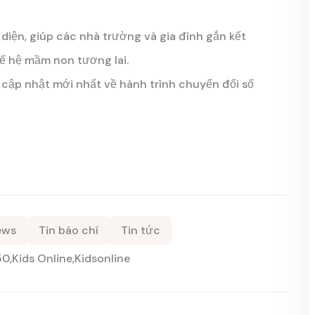
 diện, giúp các nhà trường và gia đình gắn kết
ế hệ mầm non tương lai.
cập nhật mới nhất về hành trình chuyển đổi số
ews
Tin báo chí
Tin tức
50
Kids Online
Kidsonline