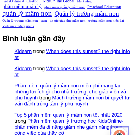
KidsOnline Global
KidsOnline AI Chatbot
Marketing
phần mềm quản lý
Preschool Education
phần mềm quản lý mầm non
quản lý mầm non
Quản lý trường mầm non
Quản lý trường mầm non
stem
tin tức giáo dục mầm non
trường mầm non hiện đại
Vietnam kindergartens
Bình luận gần đây
Kidearn
trong
When does this sunset? the right info
at
Kidearn
trong
When does this sunset? the right info
at
Phần mềm quản lý mầm non miễn phí mang lại
những lợi ích gì cho nhà trường, cho giáo viên và
phụ huynh
trong
Mách trường mầm non bí quyết tư
vấn đánh trúng tâm lý phụ huynh
Top 5 phần mềm quản lý mầm non tốt nhất 2020
trong
Phần mềm quản lý trường học KidsOnline-
phần mềm đa di năng giảm nhẹ gánh nặng trong
công việc của thầy cô