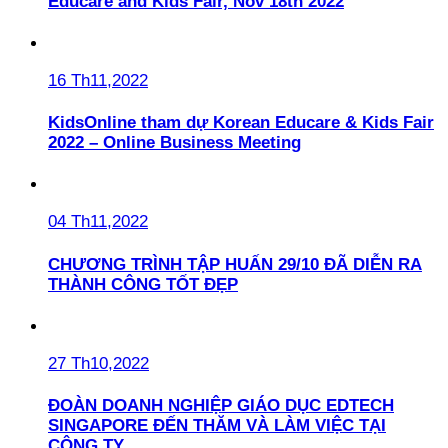
Educare and Kids Fair, Nov 18th 2022
16 Th11,2022
KidsOnline tham dự Korean Educare & Kids Fair
2022 – Online Business Meeting
04 Th11,2022
CHƯƠNG TRÌNH TẬP HUẤN 29/10 ĐÃ DIỄN RA
THÀNH CÔNG TỐT ĐẸP
27 Th10,2022
ĐOÀN DOANH NGHIỆP GIÁO DỤC EDTECH
SINGAPORE ĐẾN THĂM VÀ LÀM VIỆC TẠI
CÔNG TY