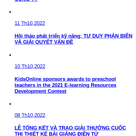
11 Th10,2022
Hội thảo phát triển kỹ năng: TƯ DUY PHẢN BIỆN
VÀ GIẢI QUYẾT VẤN ĐỀ
10 Th10,2022
KidsOnline sponsors awards to preschool
teachers in the 2021 E-learning Resources
Development Contest
08 Th10,2022
LỄ TỔNG KẾT VÀ TRAO GIẢI THƯỞNG CUỘC
THI THIẾT KẾ BÀI GIẢNG ĐIỆN TỬ