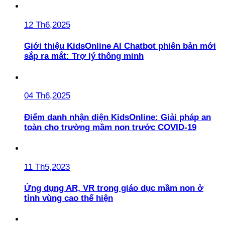
12 Th6,2025
Giới thiệu KidsOnline AI Chatbot phiên bản mới
sắp ra mắt: Trợ lý thông minh
04 Th6,2025
Điểm danh nhận diện KidsOnline: Giải pháp an
toàn cho trường mầm non trước COVID-19
11 Th5,2023
Ứng dụng AR, VR trong giáo dục mầm non ở
tỉnh vùng cao thể hiện