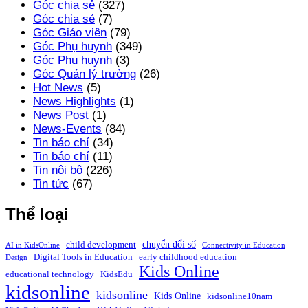
Góc chia sẻ
(327)
Góc chia sẻ
(7)
Góc Giáo viên
(79)
Góc Phụ huynh
(349)
Góc Phụ huynh
(3)
Góc Quản lý trường
(26)
Hot News
(5)
News Highlights
(1)
News Post
(1)
News-Events
(84)
Tin báo chí
(34)
Tin báo chí
(11)
Tin nội bộ
(226)
Tin tức
(67)
Thể loại
chuyển đổi số
child development
AI in KidsOnline
Connectivity in Education
Digital Tools in Education
early childhood education
Design
Kids Online
educational technology
KidsEdu
kidsonline
kidsonline
Kids Online
kidsonline10nam