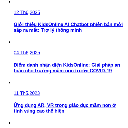
12 Th6,2025
Giới thiệu KidsOnline AI Chatbot phiên bản mới
sắp ra mắt: Trợ lý thông minh
04 Th6,2025
Điểm danh nhận diện KidsOnline: Giải pháp an
toàn cho trường mầm non trước COVID-19
11 Th5,2023
Ứng dụng AR, VR trong giáo dục mầm non ở
tỉnh vùng cao thể hiện