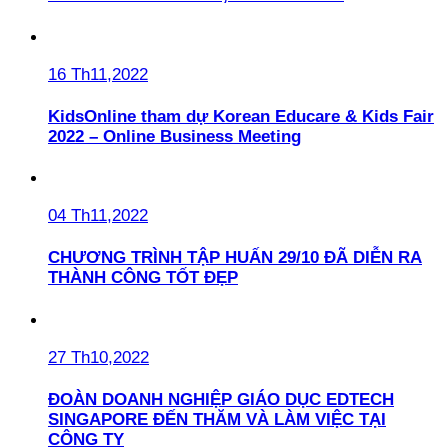
16 Th11,2022
KidsOnline tham dự Korean Educare & Kids Fair
2022 – Online Business Meeting
04 Th11,2022
CHƯƠNG TRÌNH TẬP HUẤN 29/10 ĐÃ DIỄN RA
THÀNH CÔNG TỐT ĐẸP
27 Th10,2022
ĐOÀN DOANH NGHIỆP GIÁO DỤC EDTECH
SINGAPORE ĐẾN THĂM VÀ LÀM VIỆC TẠI
CÔNG TY