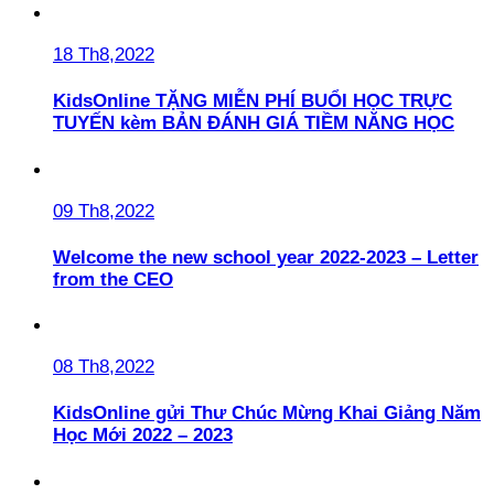
18 Th8,2022
KidsOnline TẶNG MIỄN PHÍ BUỔI HỌC TRỰC
TUYẾN kèm BẢN ĐÁNH GIÁ TIỀM NĂNG HỌC
09 Th8,2022
Welcome the new school year 2022-2023 – Letter
from the CEO
08 Th8,2022
KidsOnline gửi Thư Chúc Mừng Khai Giảng Năm
Học Mới 2022 – 2023