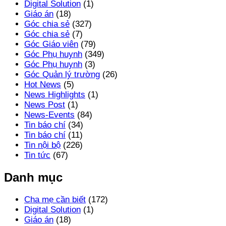
Digital Solution
(1)
Giáo án
(18)
Góc chia sẻ
(327)
Góc chia sẻ
(7)
Góc Giáo viên
(79)
Góc Phụ huynh
(349)
Góc Phụ huynh
(3)
Góc Quản lý trường
(26)
Hot News
(5)
News Highlights
(1)
News Post
(1)
News-Events
(84)
Tin báo chí
(34)
Tin báo chí
(11)
Tin nội bộ
(226)
Tin tức
(67)
Danh mục
Cha mẹ cần biết
(172)
Digital Solution
(1)
Giáo án
(18)