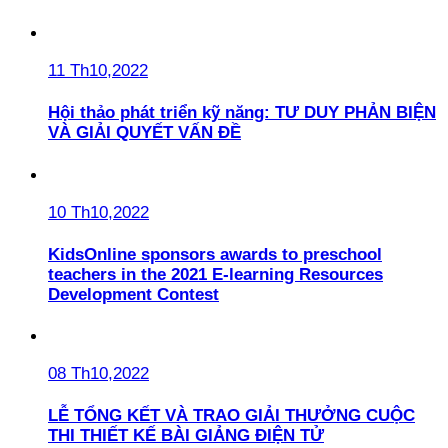
11 Th10,2022
Hội thảo phát triển kỹ năng: TƯ DUY PHẢN BIỆN
VÀ GIẢI QUYẾT VẤN ĐỀ
10 Th10,2022
KidsOnline sponsors awards to preschool
teachers in the 2021 E-learning Resources
Development Contest
08 Th10,2022
LỄ TỔNG KẾT VÀ TRAO GIẢI THƯỞNG CUỘC
THI THIẾT KẾ BÀI GIẢNG ĐIỆN TỬ