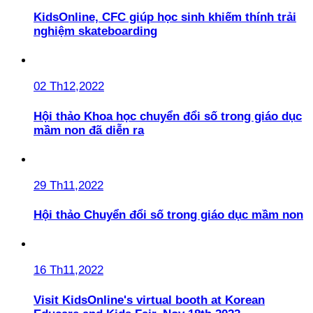
KidsOnline, CFC giúp học sinh khiếm thính trải
nghiệm skateboarding
02 Th12,2022
Hội thảo Khoa học chuyển đổi số trong giáo dục
mầm non đã diễn ra
29 Th11,2022
Hội thảo Chuyển đổi số trong giáo dục mầm non
16 Th11,2022
Visit KidsOnline's virtual booth at Korean