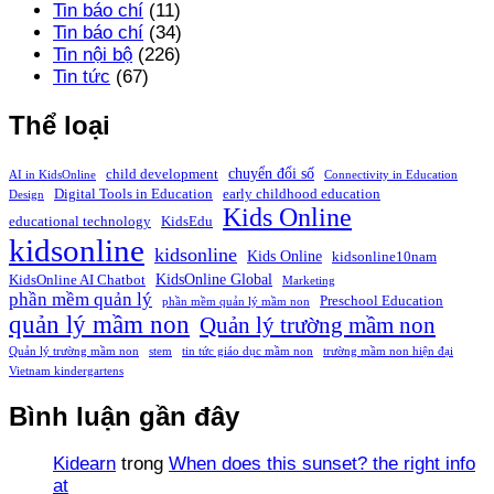
Tin báo chí
(11)
Tin báo chí
(34)
Tin nội bộ
(226)
Tin tức
(67)
Thể loại
chuyển đổi số
child development
AI in KidsOnline
Connectivity in Education
Digital Tools in Education
early childhood education
Design
Kids Online
educational technology
KidsEdu
kidsonline
kidsonline
Kids Online
kidsonline10nam
KidsOnline Global
KidsOnline AI Chatbot
Marketing
phần mềm quản lý
Preschool Education
phần mềm quản lý mầm non
quản lý mầm non
Quản lý trường mầm non
Quản lý trường mầm non
stem
tin tức giáo dục mầm non
trường mầm non hiện đại
Vietnam kindergartens
Bình luận gần đây
Kidearn
trong
When does this sunset? the right info
at