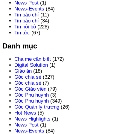
News Post
(1)
News-Events
(84)
Tin báo chí
(11)
Tin báo chí
(34)
Tin nội bộ
(226)
Tin tức
(67)
Danh mục
Cha mẹ cần biết
(172)
Digital Solution
(1)
Giáo án
(18)
Góc chia sẻ
(327)
Góc chia sẻ
(7)
Góc Giáo viên
(79)
Góc Phụ huynh
(3)
Góc Phụ huynh
(349)
Góc Quản lý trường
(26)
Hot News
(5)
News Highlights
(1)
News Post
(1)
News-Events
(84)