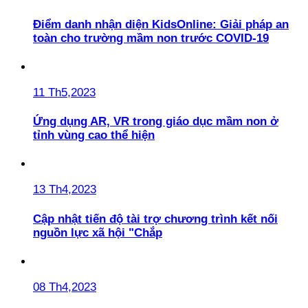
Điểm danh nhận diện KidsOnline: Giải pháp an
toàn cho trường mầm non trước COVID-19
11 Th5,2023
Ứng dụng AR, VR trong giáo dục mầm non ở
tỉnh vùng cao thể hiện
13 Th4,2023
Cập nhật tiến độ tài trợ chương trình kết nối
nguồn lực xã hội "Chắp
08 Th4,2023