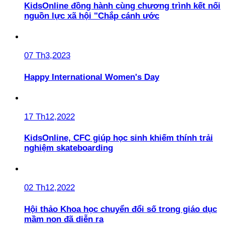
KidsOnline đồng hành cùng chương trình kết nối
nguồn lực xã hội "Chắp cánh ước
07 Th3,2023
Happy International Women's Day
17 Th12,2022
KidsOnline, CFC giúp học sinh khiếm thính trải
nghiệm skateboarding
02 Th12,2022
Hội thảo Khoa học chuyển đổi số trong giáo dục
mầm non đã diễn ra