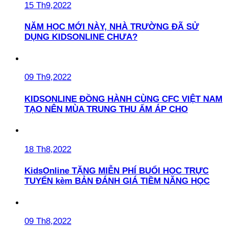
15 Th9,2022
NĂM HỌC MỚI NÀY, NHÀ TRƯỜNG ĐÃ SỬ
DỤNG KIDSONLINE CHƯA?
09 Th9,2022
KIDSONLINE ĐỒNG HÀNH CÙNG CFC VIỆT NAM
TẠO NÊN MÙA TRUNG THU ẤM ÁP CHO
18 Th8,2022
KidsOnline TẶNG MIỄN PHÍ BUỔI HỌC TRỰC
TUYẾN kèm BẢN ĐÁNH GIÁ TIỀM NĂNG HỌC
09 Th8,2022