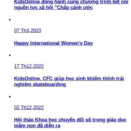
KidsOnline đồng hành cùng chương trình kết nối
nguồn lực xã hội "Chắp cánh ước
07 Th3,2023
Happy International Women's Day
17 Th12,2022
KidsOnline, CFC giúp học sinh khiếm thính trải
nghiệm skateboarding
02 Th12,2022
Hội thảo Khoa học chuyển đổi số trong giáo dục
mầm non đã diễn ra