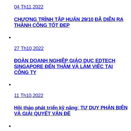
04 Th11,2022
CHƯƠNG TRÌNH TẬP HUẤN 29/10 ĐÃ DIỄN RA
THÀNH CÔNG TỐT ĐẸP
27 Th10,2022
ĐOÀN DOANH NGHIỆP GIÁO DỤC EDTECH
SINGAPORE ĐẾN THĂM VÀ LÀM VIỆC TẠI
CÔNG TY
11 Th10,2022
Hội thảo phát triển kỹ năng: TƯ DUY PHẢN BIỆN
VÀ GIẢI QUYẾT VẤN ĐỀ