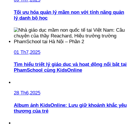
Tối ưu hóa quản lý mầm non với tính năng quản
lý danh bộ học
01 Th7,2025
Tìm hiểu triết lý giáo dục và hoạt động nổi bật tại
PhamSchool cùng KidsOnline
28 Th6,2025
Album ảnh KidsOnline: Lưu giữ khoảnh khắc yêu
thương của trẻ