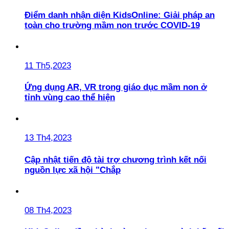
Điểm danh nhận diện KidsOnline: Giải pháp an
toàn cho trường mầm non trước COVID-19
11 Th5,2023
Ứng dụng AR, VR trong giáo dục mầm non ở
tỉnh vùng cao thể hiện
13 Th4,2023
Cập nhật tiến độ tài trợ chương trình kết nối
nguồn lực xã hội "Chắp
08 Th4,2023