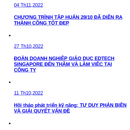
04 Th11,2022
CHƯƠNG TRÌNH TẬP HUẤN 29/10 ĐÃ DIỄN RA
THÀNH CÔNG TỐT ĐẸP
27 Th10,2022
ĐOÀN DOANH NGHIỆP GIÁO DỤC EDTECH
SINGAPORE ĐẾN THĂM VÀ LÀM VIỆC TẠI
CÔNG TY
11 Th10,2022
Hội thảo phát triển kỹ năng: TƯ DUY PHẢN BIỆN
VÀ GIẢI QUYẾT VẤN ĐỀ