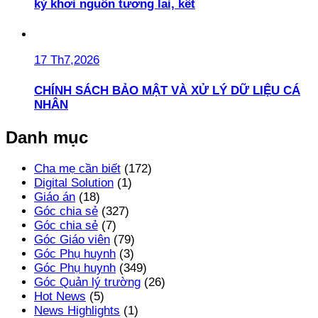
kỷ khơi nguồn tương lai, kết
17 Th7,2026
CHÍNH SÁCH BẢO MẬT VÀ XỬ LÝ DỮ LIỆU CÁ
NHÂN
Danh mục
Cha mẹ cần biết
(172)
Digital Solution
(1)
Giáo án
(18)
Góc chia sẻ
(327)
Góc chia sẻ
(7)
Góc Giáo viên
(79)
Góc Phụ huynh
(3)
Góc Phụ huynh
(349)
Góc Quản lý trường
(26)
Hot News
(5)
News Highlights
(1)