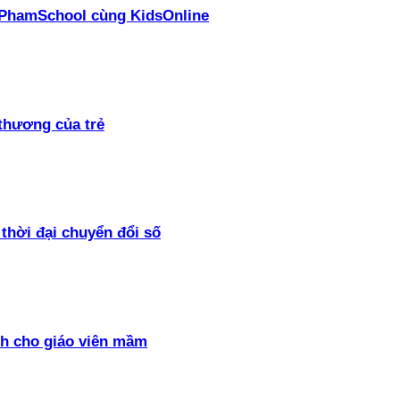
ại PhamSchool cùng KidsOnline
thương của trẻ
thời đại chuyển đổi số
h cho giáo viên mầm