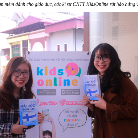
ần mềm dành cho giáo dục, các kĩ sư CNTT KidsOnline rất hào hứng 