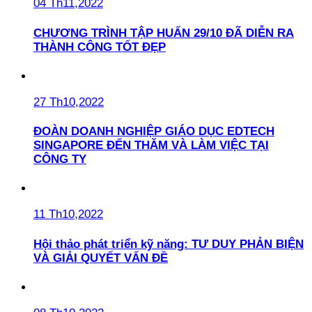
04 Th11,2022
CHƯƠNG TRÌNH TẬP HUẤN 29/10 ĐÃ DIỄN RA
THÀNH CÔNG TỐT ĐẸP
27 Th10,2022
ĐOÀN DOANH NGHIỆP GIÁO DỤC EDTECH
SINGAPORE ĐẾN THĂM VÀ LÀM VIỆC TẠI
CÔNG TY
11 Th10,2022
Hội thảo phát triển kỹ năng: TƯ DUY PHẢN BIỆN
VÀ GIẢI QUYẾT VẤN ĐỀ