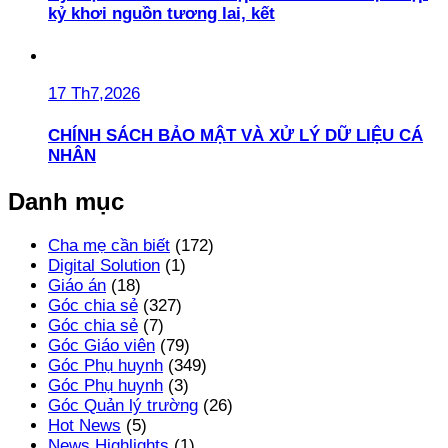
kỷ khơi nguồn tương lai, kết
17 Th7,2026
CHÍNH SÁCH BẢO MẬT VÀ XỬ LÝ DỮ LIỆU CÁ
NHÂN
Danh mục
Cha mẹ cần biết
(172)
Digital Solution
(1)
Giáo án
(18)
Góc chia sẻ
(327)
Góc chia sẻ
(7)
Góc Giáo viên
(79)
Góc Phụ huynh
(349)
Góc Phụ huynh
(3)
Góc Quản lý trường
(26)
Hot News
(5)
News Highlights
(1)