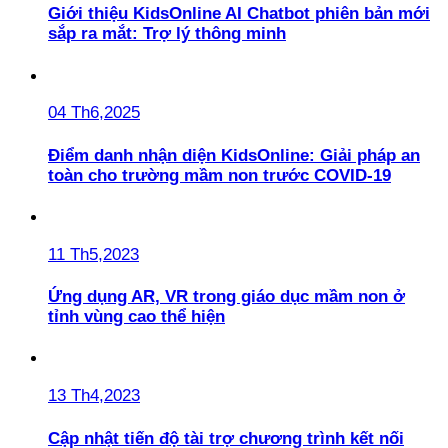
Giới thiệu KidsOnline AI Chatbot phiên bản mới
sắp ra mắt: Trợ lý thông minh
04 Th6,2025
Điểm danh nhận diện KidsOnline: Giải pháp an
toàn cho trường mầm non trước COVID-19
11 Th5,2023
Ứng dụng AR, VR trong giáo dục mầm non ở
tỉnh vùng cao thể hiện
13 Th4,2023
Cập nhật tiến độ tài trợ chương trình kết nối