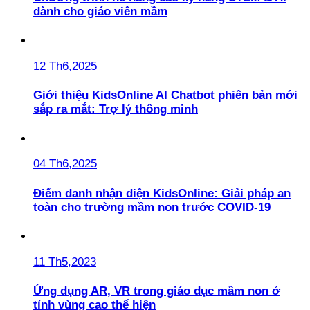
dành cho giáo viên mầm
12 Th6,2025
Giới thiệu KidsOnline AI Chatbot phiên bản mới
sắp ra mắt: Trợ lý thông minh
04 Th6,2025
Điểm danh nhận diện KidsOnline: Giải pháp an
toàn cho trường mầm non trước COVID-19
11 Th5,2023
Ứng dụng AR, VR trong giáo dục mầm non ở
tỉnh vùng cao thể hiện