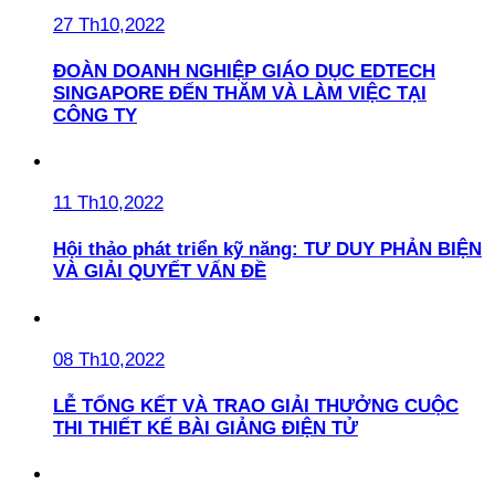
27 Th10,2022
ĐOÀN DOANH NGHIỆP GIÁO DỤC EDTECH
SINGAPORE ĐẾN THĂM VÀ LÀM VIỆC TẠI
CÔNG TY
11 Th10,2022
Hội thảo phát triển kỹ năng: TƯ DUY PHẢN BIỆN
VÀ GIẢI QUYẾT VẤN ĐỀ
08 Th10,2022
LỄ TỔNG KẾT VÀ TRAO GIẢI THƯỞNG CUỘC
THI THIẾT KẾ BÀI GIẢNG ĐIỆN TỬ