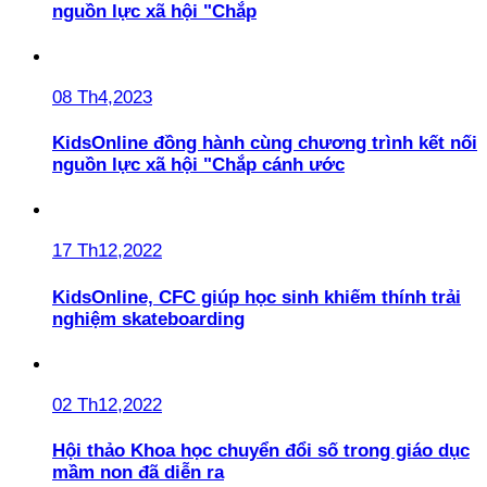
nguồn lực xã hội "Chắp
08 Th4,2023
KidsOnline đồng hành cùng chương trình kết nối
nguồn lực xã hội "Chắp cánh ước
17 Th12,2022
KidsOnline, CFC giúp học sinh khiếm thính trải
nghiệm skateboarding
02 Th12,2022
Hội thảo Khoa học chuyển đổi số trong giáo dục
mầm non đã diễn ra