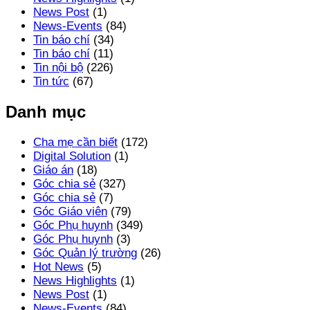
News Post
(1)
News-Events
(84)
Tin báo chí
(34)
Tin báo chí
(11)
Tin nội bộ
(226)
Tin tức
(67)
Danh mục
Cha mẹ cần biết
(172)
Digital Solution
(1)
Giáo án
(18)
Góc chia sẻ
(327)
Góc chia sẻ
(7)
Góc Giáo viên
(79)
Góc Phụ huynh
(349)
Góc Phụ huynh
(3)
Góc Quản lý trường
(26)
Hot News
(5)
News Highlights
(1)
News Post
(1)
News-Events
(84)