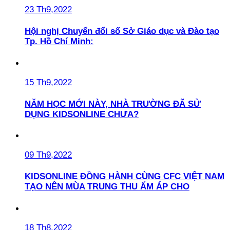
23 Th9,2022
Hội nghị Chuyển đổi số Sở Giáo dục và Đào tạo
Tp. Hồ Chí Minh:
15 Th9,2022
NĂM HỌC MỚI NÀY, NHÀ TRƯỜNG ĐÃ SỬ
DỤNG KIDSONLINE CHƯA?
09 Th9,2022
KIDSONLINE ĐỒNG HÀNH CÙNG CFC VIỆT NAM
TẠO NÊN MÙA TRUNG THU ẤM ÁP CHO
18 Th8,2022