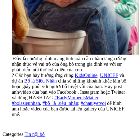
Đây là chương trình mang tính toàn cầu nhằm tăng cường
nhận thức về vai trò của ông bố trong gia đình và với sự
phát triển tuổi thơ toàn diện của con.
?
Các bạn hãy hưởng ứng cùng
KidsOnline
,
UNICEF
và
dự án
Bố là Siêu Nhân
chia sẻ những khoảnh khắc làm bố
hoặc giây phút với người bố tuyệt vời của bạn. Hãy post
ảnh/video của bạn vào Facebook , Instagram hoặc Twitter
và dùng HASHTAG
#
EarlyMomentsMatter
;
#
bolasieunhan
,
#
bố_là_siêu_nhân
;
#
chatuyetvoi
để hình
ảnh hoặc video của bạn được tải lên gallery của UNICEF
nhé.
Categories
Tin nội bộ