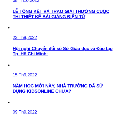
08 Th10,2022
LỄ TỔNG KẾT VÀ TRAO GIẢI THƯỞNG CUỘC
THI THIẾT KẾ BÀI GIẢNG ĐIỆN TỬ
23 Th9,2022
Hội nghị Chuyển đổi số Sở Giáo dục và Đào tạo
Tp. Hồ Chí Minh:
15 Th9,2022
NĂM HỌC MỚI NÀY, NHÀ TRƯỜNG ĐÃ SỬ
DỤNG KIDSONLINE CHƯA?
09 Th9,2022