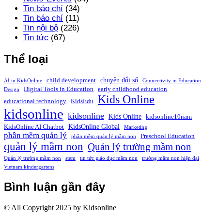
Tin báo chí
(34)
Tin báo chí
(11)
Tin nội bộ
(226)
Tin tức
(67)
Thể loại
chuyển đổi số
child development
AI in KidsOnline
Connectivity in Education
Digital Tools in Education
early childhood education
Design
Kids Online
educational technology
KidsEdu
kidsonline
kidsonline
Kids Online
kidsonline10nam
KidsOnline Global
KidsOnline AI Chatbot
Marketing
phần mềm quản lý
Preschool Education
phần mềm quản lý mầm non
quản lý mầm non
Quản lý trường mầm non
Quản lý trường mầm non
stem
tin tức giáo dục mầm non
trường mầm non hiện đại
Vietnam kindergartens
Bình luận gần đây
© All Copyright 2025 by Kidsonline