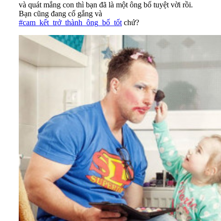
và quát mắng con thì bạn đã là một ông bố tuyệt vời rồi.
Bạn cũng đang cố gắng và
#
cam_kết_trở_thành_ông_bố_tốt
chứ?