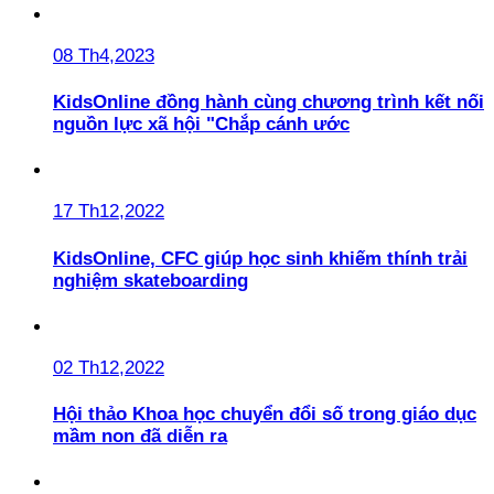
08 Th4,2023
KidsOnline đồng hành cùng chương trình kết nối
nguồn lực xã hội "Chắp cánh ước
17 Th12,2022
KidsOnline, CFC giúp học sinh khiếm thính trải
nghiệm skateboarding
02 Th12,2022
Hội thảo Khoa học chuyển đổi số trong giáo dục
mầm non đã diễn ra