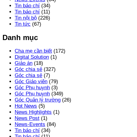
Tin báo chí
(34)
Tin báo chí
(11)
Tin nội bộ
(226)
Tin tức
(67)
Danh mục
Cha mẹ cần biết
(172)
Digital Solution
(1)
Giáo án
(18)
Góc chia sẻ
(327)
Góc chia sẻ
(7)
Góc Giáo viên
(79)
Góc Phụ huynh
(3)
Góc Phụ huynh
(349)
Góc Quản lý trường
(26)
Hot News
(5)
News Highlights
(1)
News Post
(1)
News-Events
(84)
Tin báo chí
(34)
Tin báo chí
(11)