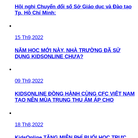
Hội nghị Chuyển đổi số Sở Giáo dục và Đào tạo
Tp. Hồ Chí Minh:
15 Th9,2022
NĂM HỌC MỚI NÀY, NHÀ TRƯỜNG ĐÃ SỬ
DỤNG KIDSONLINE CHƯA?
09 Th9,2022
KIDSONLINE ĐỒNG HÀNH CÙNG CFC VIỆT NAM
TẠO NÊN MÙA TRUNG THU ẤM ÁP CHO
18 Th8,2022
KidsOnline TẶNG MIỄN PHÍ BUỔI HỌC TRỰC