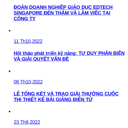
ĐOÀN DOANH NGHIỆP GIÁO DỤC EDTECH
SINGAPORE ĐẾN THĂM VÀ LÀM VIỆC TẠI
CÔNG TY
11 Th10,2022
Hội thảo phát triển kỹ năng: TƯ DUY PHẢN BIỆN
VÀ GIẢI QUYẾT VẤN ĐỀ
08 Th10,2022
LỄ TỔNG KẾT VÀ TRAO GIẢI THƯỞNG CUỘC
THI THIẾT KẾ BÀI GIẢNG ĐIỆN TỬ
23 Th9,2022