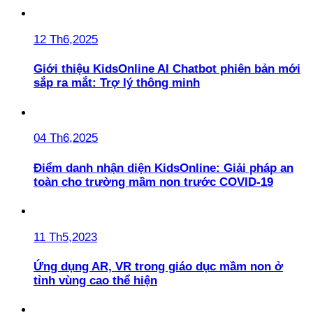
12 Th6,2025
Giới thiệu KidsOnline AI Chatbot phiên bản mới
sắp ra mắt: Trợ lý thông minh
04 Th6,2025
Điểm danh nhận diện KidsOnline: Giải pháp an
toàn cho trường mầm non trước COVID-19
11 Th5,2023
Ứng dụng AR, VR trong giáo dục mầm non ở
tỉnh vùng cao thể hiện