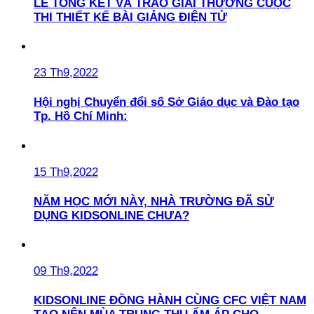
LỄ TỔNG KẾT VÀ TRAO GIẢI THƯỞNG CUỘC
THI THIẾT KẾ BÀI GIẢNG ĐIỆN TỬ
23 Th9,2022
Hội nghị Chuyển đổi số Sở Giáo dục và Đào tạo
Tp. Hồ Chí Minh:
15 Th9,2022
NĂM HỌC MỚI NÀY, NHÀ TRƯỜNG ĐÃ SỬ
DỤNG KIDSONLINE CHƯA?
09 Th9,2022
KIDSONLINE ĐỒNG HÀNH CÙNG CFC VIỆT NAM