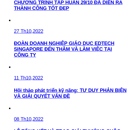
CHƯƠNG TRÌNH TẬP HUẤN 29/10 ĐÃ DIỄN RA
THÀNH CÔNG TỐT ĐẸP
27 Th10,2022
ĐOÀN DOANH NGHIỆP GIÁO DỤC EDTECH
SINGAPORE ĐẾN THĂM VÀ LÀM VIỆC TẠI
CÔNG TY
11 Th10,2022
Hội thảo phát triển kỹ năng: TƯ DUY PHẢN BIỆN
VÀ GIẢI QUYẾT VẤN ĐỀ
08 Th10,2022