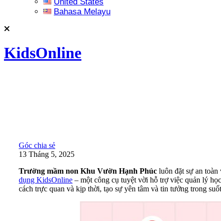
United States
Bahasa Melayu
KidsOnline
Góc chia sẻ
13 Tháng 5, 2025
Trường mầm non Khu Vườn Hạnh Phúc
luôn đặt sự an toàn 
dụng KidsOnline
– một công cụ tuyệt vời hỗ trợ việc quản lý họ
cách trực quan và kịp thời, tạo sự yên tâm và tin tưởng trong suốt