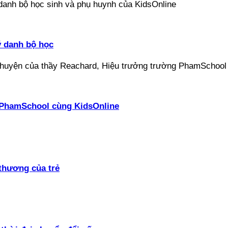
ý danh bộ học
ại PhamSchool cùng KidsOnline
thương của trẻ