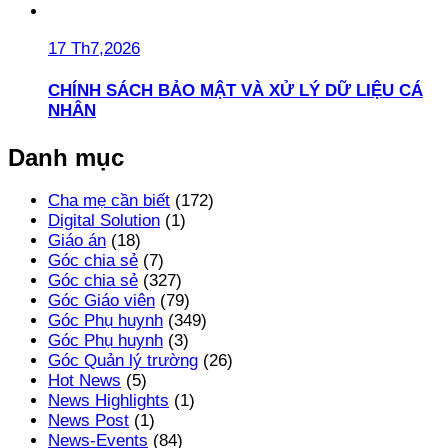
17 Th7,2026
CHÍNH SÁCH BẢO MẬT VÀ XỬ LÝ DỮ LIỆU CÁ
NHÂN
Danh mục
Cha mẹ cần biết
(172)
Digital Solution
(1)
Giáo án
(18)
Góc chia sẻ
(7)
Góc chia sẻ
(327)
Góc Giáo viên
(79)
Góc Phụ huynh
(349)
Góc Phụ huynh
(3)
Góc Quản lý trường
(26)
Hot News
(5)
News Highlights
(1)
News Post
(1)
News-Events
(84)