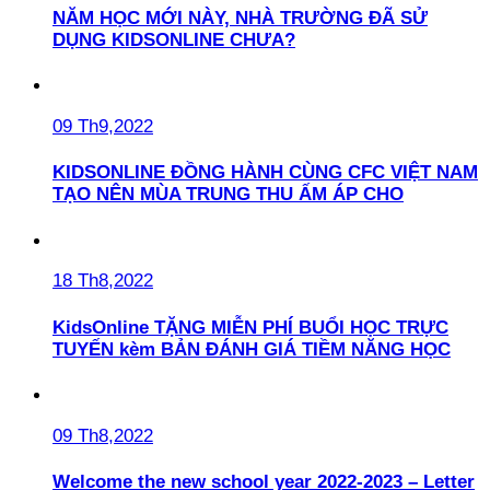
NĂM HỌC MỚI NÀY, NHÀ TRƯỜNG ĐÃ SỬ
DỤNG KIDSONLINE CHƯA?
09 Th9,2022
KIDSONLINE ĐỒNG HÀNH CÙNG CFC VIỆT NAM
TẠO NÊN MÙA TRUNG THU ẤM ÁP CHO
18 Th8,2022
KidsOnline TẶNG MIỄN PHÍ BUỔI HỌC TRỰC
TUYẾN kèm BẢN ĐÁNH GIÁ TIỀM NĂNG HỌC
09 Th8,2022
Welcome the new school year 2022-2023 – Letter