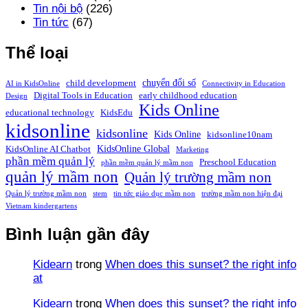
Tin nội bộ
(226)
Tin tức
(67)
Thể loại
chuyển đổi số
child development
AI in KidsOnline
Connectivity in Education
Digital Tools in Education
early childhood education
Design
Kids Online
educational technology
KidsEdu
kidsonline
kidsonline
Kids Online
kidsonline10nam
KidsOnline Global
KidsOnline AI Chatbot
Marketing
phần mềm quản lý
Preschool Education
phần mềm quản lý mầm non
quản lý mầm non
Quản lý trường mầm non
Quản lý trường mầm non
stem
tin tức giáo dục mầm non
trường mầm non hiện đại
Vietnam kindergartens
Bình luận gần đây
Kidearn
trong
When does this sunset? the right info
at
Kidearn
trong
When does this sunset? the right info