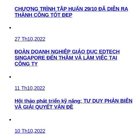
CHƯƠNG TRÌNH TẬP HUẤN 29/10 ĐÃ DIỄN RA
THÀNH CÔNG TỐT ĐẸP
27 Th10,2022
ĐOÀN DOANH NGHIỆP GIÁO DỤC EDTECH
SINGAPORE ĐẾN THĂM VÀ LÀM VIỆC TẠI
CÔNG TY
11 Th10,2022
Hội thảo phát triển kỹ năng: TƯ DUY PHẢN BIỆN
VÀ GIẢI QUYẾT VẤN ĐỀ
10 Th10,2022