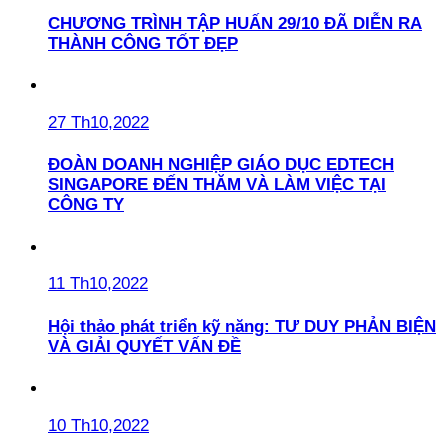
CHƯƠNG TRÌNH TẬP HUẤN 29/10 ĐÃ DIỄN RA
THÀNH CÔNG TỐT ĐẸP
27 Th10,2022
ĐOÀN DOANH NGHIỆP GIÁO DỤC EDTECH
SINGAPORE ĐẾN THĂM VÀ LÀM VIỆC TẠI
CÔNG TY
11 Th10,2022
Hội thảo phát triển kỹ năng: TƯ DUY PHẢN BIỆN
VÀ GIẢI QUYẾT VẤN ĐỀ
10 Th10,2022