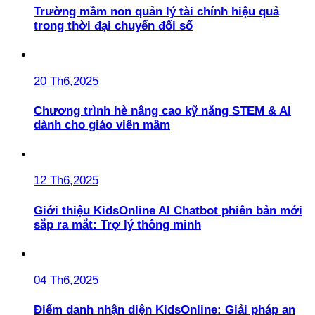
Trường mầm non quản lý tài chính hiệu quả
trong thời đại chuyển đổi số
20 Th6,2025
Chương trình hè nâng cao kỹ năng STEM & AI
dành cho giáo viên mầm
12 Th6,2025
Giới thiệu KidsOnline AI Chatbot phiên bản mới
sắp ra mắt: Trợ lý thông minh
04 Th6,2025
Điểm danh nhận diện KidsOnline: Giải pháp an