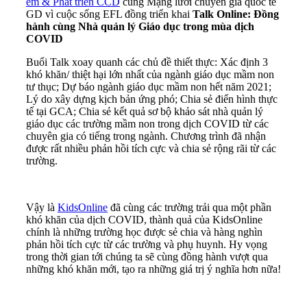
em & Phát triển CCD
cùng Mạng lưới chuyên gia quốc tế
GD vì cuộc sống EFL đồng triển khai
Talk Online:
Đồng
hành cùng Nhà quản lý Giáo dục trong mùa dịch
COVID
Buổi Talk xoay quanh các chủ đề thiết thực:
Xác định 3
khó khăn/ thiệt hại lớn nhất của ngành giáo dục mầm non
tư thục; Dự báo ngành giáo dục mầm non hết năm 2021;
Lý do xây dựng kịch bản ứng phó; Chia sẻ điển hình thực
tế tại GCA; Chia sẻ kết quả sơ bộ khảo sát nhà quản lý
giáo dục các trường mầm non trong dịch COVID từ các
chuyên gia có tiếng trong ngành.
Chương trình đã nhận
được rất nhiều phản hồi tích cực và chia sẻ rộng rãi từ các
trường.
Vậy là
KidsOnline
đã cùng các trường trải qua một phần
khó khăn của dịch COVID, thành quả của KidsOnline
chính là những trường học được sẻ chia và hàng nghìn
phản hồi tích cực từ các trường và phụ huynh. Hy vọng
trong thời gian tới chúng ta sẽ cùng đồng hành vượt qua
những khó khăn mới, tạo ra những giá trị ý nghĩa hơn nữa!