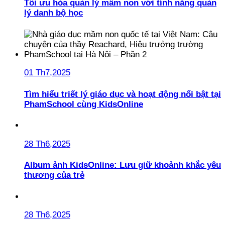
Tối ưu hóa quản lý mầm non với tính năng quản
lý danh bộ học
01 Th7,2025
Tìm hiểu triết lý giáo dục và hoạt động nổi bật tại
PhamSchool cùng KidsOnline
28 Th6,2025
Album ảnh KidsOnline: Lưu giữ khoảnh khắc yêu
thương của trẻ
28 Th6,2025