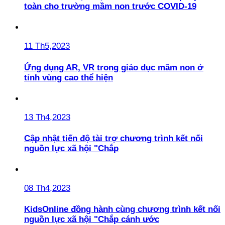
toàn cho trường mầm non trước COVID-19
11 Th5,2023
Ứng dụng AR, VR trong giáo dục mầm non ở
tỉnh vùng cao thể hiện
13 Th4,2023
Cập nhật tiến độ tài trợ chương trình kết nối
nguồn lực xã hội "Chắp
08 Th4,2023
KidsOnline đồng hành cùng chương trình kết nối
nguồn lực xã hội "Chắp cánh ước