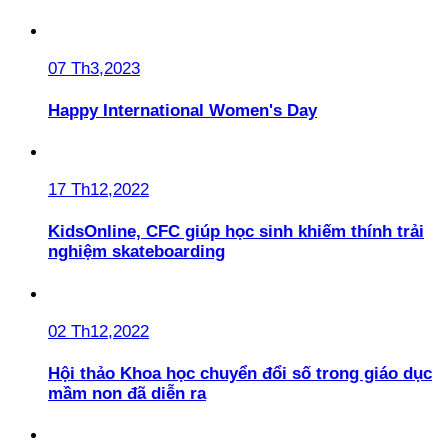
07 Th3,2023
Happy International Women's Day
17 Th12,2022
KidsOnline, CFC giúp học sinh khiếm thính trải
nghiệm skateboarding
02 Th12,2022
Hội thảo Khoa học chuyển đổi số trong giáo dục
mầm non đã diễn ra