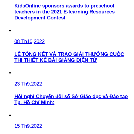
KidsOnline sponsors awards to preschool
teachers in the 2021 E-learning Resources
Development Contest
08 Th10,2022
LỄ TỔNG KẾT VÀ TRAO GIẢI THƯỞNG CUỘC
THI THIẾT KẾ BÀI GIẢNG ĐIỆN TỬ
23 Th9,2022
Hội nghị Chuyển đổi số Sở Giáo dục và Đào tạo
Tp. Hồ Chí Minh:
15 Th9,2022