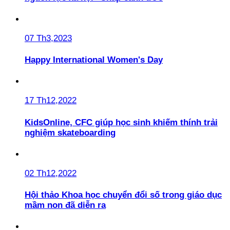
07 Th3,2023
Happy International Women's Day
17 Th12,2022
KidsOnline, CFC giúp học sinh khiếm thính trải
nghiệm skateboarding
02 Th12,2022
Hội thảo Khoa học chuyển đổi số trong giáo dục
mầm non đã diễn ra