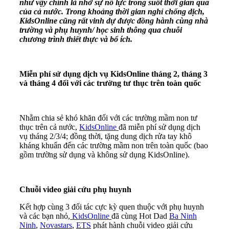
như vậy chính là nhờ sự nỗ lực trong suốt thời gian qua
của cả nước. Trong khoảng thời gian nghỉ chống dịch,
KidsOnline cũng rất vinh dự được đồng hành cùng nhà
trường và phụ huynh/ học sinh thông qua chuỗi
chương trình thiết thực và bổ ích.
Miễn phí sử dụng dịch vụ KidsOnline tháng 2, tháng 3
và tháng 4 đối với các trường tư thục trên toàn quốc
Nhằm chia sẻ khó khăn đối với các trường mầm non tư
thục trên cả nước,
KidsOnline
đã miễn phí sử dụng dịch
vụ tháng 2/3/4; đồng thời, tặng dung dịch rửa tay khô
kháng khuẩn đến các trường mầm non trên toàn quốc (bao
gồm trường sử dụng và không sử dụng KidsOnline).
Chuỗi video giải cứu phụ huynh
Kết hợp cùng 3 đối tác cực kỳ quen thuộc với phụ huynh
và các bạn nhỏ,
KidsOnline
đã cùng Hot Dad
Ba Ninh
Ninh
,
Novastars
,
ETS
phát hành chuỗi video giải cứu