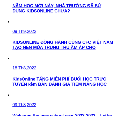
NĂM HỌC MỚI NÀY, NHÀ TRƯỜNG ĐÃ SỬ
DỤNG KIDSONLINE CHƯA?
09 Th9,2022
KIDSONLINE ĐỒNG HÀNH CÙNG CFC VIỆT NAM
TẠO NÊN MÙA TRUNG THU ẤM ÁP CHO
18 Th8,2022
KidsOnline TẶNG MIỄN PHÍ BUỔI HỌC TRỰC
TUYẾN kèm BẢN ĐÁNH GIÁ TIỀM NĂNG HỌC
09 Th8,2022
Welcome the new school year 2022-2023 – Letter