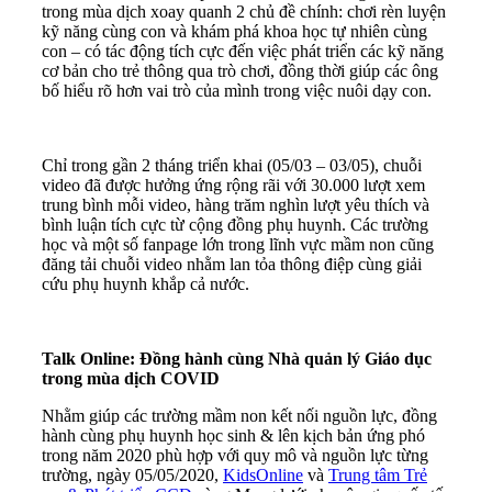
trong mùa dịch xoay quanh 2 chủ đề chính: chơi rèn luyện
kỹ năng cùng con và khám phá khoa học tự nhiên cùng
con – có tác động tích cực đến việc phát triển các kỹ năng
cơ bản cho trẻ thông qua trò chơi, đồng thời giúp các ông
bố hiểu rõ hơn vai trò của mình trong việc nuôi dạy con.
Chỉ trong gần 2 tháng triển khai (05/03 – 03/05), chuỗi
video đã được hưởng ứng rộng rãi với 30.000 lượt xem
trung bình mỗi video, hàng trăm nghìn lượt yêu thích và
bình luận tích cực từ cộng đồng phụ huynh. Các trường
học và một số fanpage lớn trong lĩnh vực mầm non cũng
đăng tải chuỗi video nhằm lan tỏa thông điệp cùng giải
cứu phụ huynh khắp cả nước.
Talk Online:
Đồng hành cùng Nhà quản lý Giáo dục
trong mùa dịch COVID
Nhằm giúp các trường mầm non
kết nối nguồn lực, đồng
hành cùng phụ huynh học sinh & lên kịch bản ứng phó
trong năm 2020 phù hợp với quy mô và nguồn lực từng
trường, ngày 05/05/2020,
KidsOnline
và
Trung tâm Trẻ