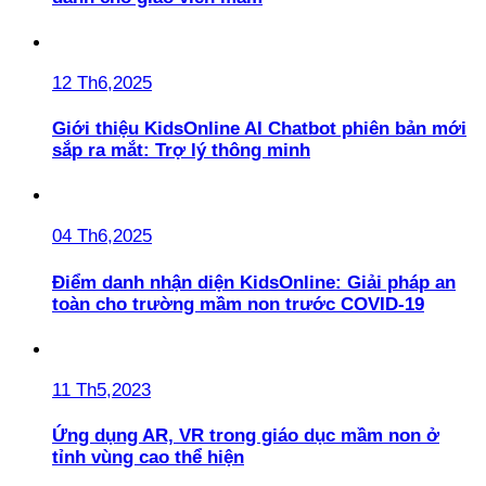
12 Th6,2025
Giới thiệu KidsOnline AI Chatbot phiên bản mới
sắp ra mắt: Trợ lý thông minh
04 Th6,2025
Điểm danh nhận diện KidsOnline: Giải pháp an
toàn cho trường mầm non trước COVID-19
11 Th5,2023
Ứng dụng AR, VR trong giáo dục mầm non ở
tỉnh vùng cao thể hiện