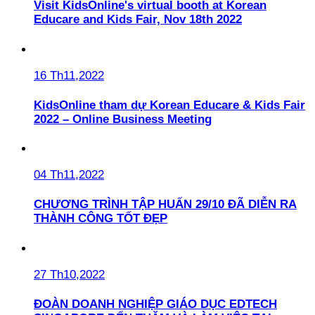
Visit KidsOnline's virtual booth at Korean
Educare and Kids Fair, Nov 18th 2022
16 Th11,2022
KidsOnline tham dự Korean Educare & Kids Fair
2022 – Online Business Meeting
04 Th11,2022
CHƯƠNG TRÌNH TẬP HUẤN 29/10 ĐÃ DIỄN RA
THÀNH CÔNG TỐT ĐẸP
27 Th10,2022
ĐOÀN DOANH NGHIỆP GIÁO DỤC EDTECH