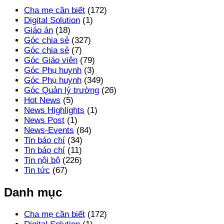
Cha mẹ cần biết
(172)
Digital Solution
(1)
Giáo án
(18)
Góc chia sẻ
(327)
Góc chia sẻ
(7)
Góc Giáo viên
(79)
Góc Phụ huynh
(3)
Góc Phụ huynh
(349)
Góc Quản lý trường
(26)
Hot News
(5)
News Highlights
(1)
News Post
(1)
News-Events
(84)
Tin báo chí
(34)
Tin báo chí
(11)
Tin nội bộ
(226)
Tin tức
(67)
Danh mục
Cha mẹ cần biết
(172)