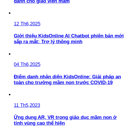
dành cho giáo viên mầm
12 Th6,2025
Giới thiệu KidsOnline AI Chatbot phiên bản mới
sắp ra mắt: Trợ lý thông minh
04 Th6,2025
Điểm danh nhận diện KidsOnline: Giải pháp an
toàn cho trường mầm non trước COVID-19
11 Th5,2023
Ứng dụng AR, VR trong giáo dục mầm non ở
tỉnh vùng cao thể hiện