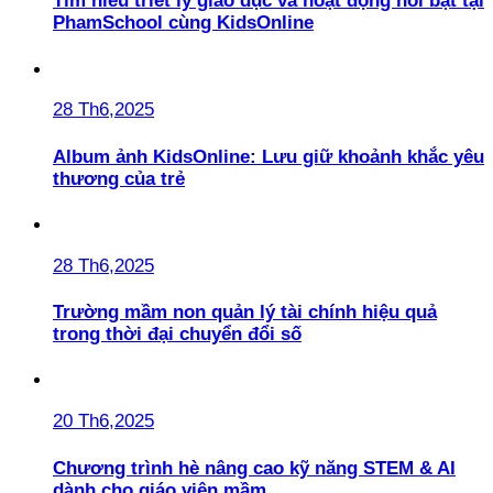
Tìm hiểu triết lý giáo dục và hoạt động nổi bật tại
PhamSchool cùng KidsOnline
28 Th6,2025
Album ảnh KidsOnline: Lưu giữ khoảnh khắc yêu
thương của trẻ
28 Th6,2025
Trường mầm non quản lý tài chính hiệu quả
trong thời đại chuyển đổi số
20 Th6,2025
Chương trình hè nâng cao kỹ năng STEM & AI
dành cho giáo viên mầm