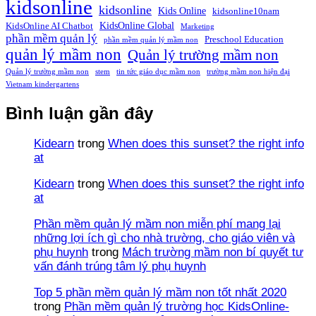
kidsonline
kidsonline
Kids Online
kidsonline10nam
KidsOnline Global
KidsOnline AI Chatbot
Marketing
phần mềm quản lý
Preschool Education
phần mềm quản lý mầm non
quản lý mầm non
Quản lý trường mầm non
Quản lý trường mầm non
stem
tin tức giáo dục mầm non
trường mầm non hiện đại
Vietnam kindergartens
Bình luận gần đây
Kidearn
trong
When does this sunset? the right info
at
Kidearn
trong
When does this sunset? the right info
at
Phần mềm quản lý mầm non miễn phí mang lại
những lợi ích gì cho nhà trường, cho giáo viên và
phụ huynh
trong
Mách trường mầm non bí quyết tư
vấn đánh trúng tâm lý phụ huynh
Top 5 phần mềm quản lý mầm non tốt nhất 2020
trong
Phần mềm quản lý trường học KidsOnline-