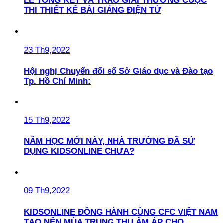
LỄ TỔNG KẾT VÀ TRAO GIẢI THƯỞNG CUỘC
THI THIẾT KẾ BÀI GIẢNG ĐIỆN TỬ
23 Th9,2022
Hội nghị Chuyển đổi số Sở Giáo dục và Đào tạo
Tp. Hồ Chí Minh:
15 Th9,2022
NĂM HỌC MỚI NÀY, NHÀ TRƯỜNG ĐÃ SỬ
DỤNG KIDSONLINE CHƯA?
09 Th9,2022
KIDSONLINE ĐỒNG HÀNH CÙNG CFC VIỆT NAM
TẠO NÊN MÙA TRUNG THU ẤM ÁP CHO