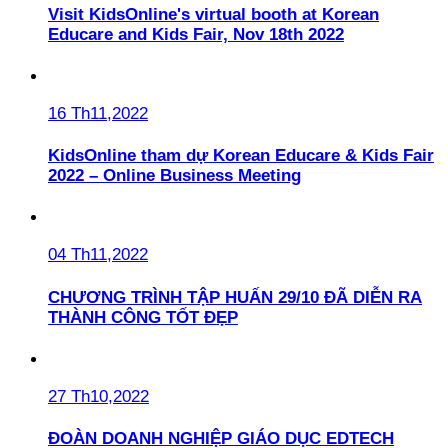
Visit KidsOnline's virtual booth at Korean
Educare and Kids Fair, Nov 18th 2022
16 Th11,2022
KidsOnline tham dự Korean Educare & Kids Fair
2022 – Online Business Meeting
04 Th11,2022
CHƯƠNG TRÌNH TẬP HUẤN 29/10 ĐÃ DIỄN RA
THÀNH CÔNG TỐT ĐẸP
27 Th10,2022
ĐOÀN DOANH NGHIỆP GIÁO DỤC EDTECH