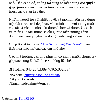
nhỏ. Bên cạnh đó, chúng tôi cũng sẽ mở những đợt
quyên
góp quần áo, sách vở và tiền
để mang lên cho các em
trong các dự án tiếp theo.
Những người trẻ với nhiệt huyết và mong muốn xây dựng
một đất nước tươi đẹp hơn, văn minh hơn, với mong muốn
cho tất cả các em nhỏ đều được đi học và được cắp sách
tới trường, KidsOnline sẽ cùng thực hiên những hành
động, việc làm ý nghĩa để đồng hành cùng sự kiện này.
Cùng KidsOnline và
“The Schoolbag Việt Nam”
– hiện
thực hóa giấc mơ của các em nhỏ nhé.
Các nhà trường, các phụ phuynh có mong muốn chung tay
góp sức cùng KidsOnline vui lòng liên hệ:
☎️
Hotline: 043.237.3389 / 0965.002.357
?
Website:
http://kidsonline.edu.vn/
?
Skype: kidsonline
?
Email: kidsonline@omt.vn
Categories
Tin nội bộ