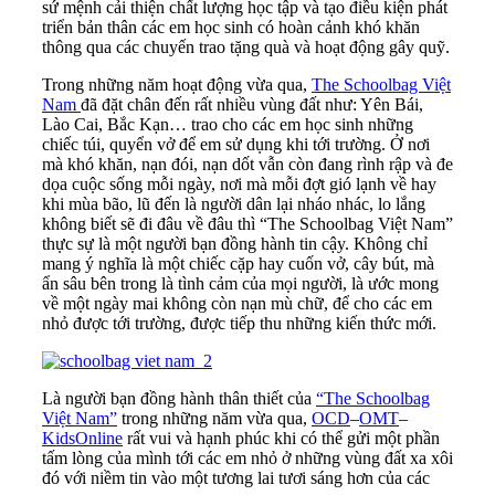
sứ mệnh cải thiện chất lượng học tập và tạo điều kiện phát
triển bản thân các em học sinh có hoàn cảnh khó khăn
thông qua các chuyến trao tặng quà và hoạt động gây quỹ.
Trong những năm hoạt động vừa qua,
The Schoolbag Việt
Nam
đã đặt chân đến rất nhiều vùng đất như: Yên Bái,
Lào Cai, Bắc Kạn… trao cho các em học sinh những
chiếc túi, quyển vở để em sử dụng khi tới trường. Ở nơi
mà khó khăn, nạn đói, nạn dốt vẫn còn đang rình rập và đe
dọa cuộc sống mỗi ngày, nơi mà mỗi đợt gió lạnh về hay
khi mùa bão, lũ đến là người dân lại nháo nhác, lo lắng
không biết sẽ đi đâu về đâu thì “The Schoolbag Việt Nam”
thực sự là một người bạn đồng hành tin cậy. Không chỉ
mang ý nghĩa là một chiếc cặp hay cuốn vở, cây bút, mà
ẩn sâu bên trong là tình cảm của mọi người, là ước mong
về một ngày mai không còn nạn mù chữ, để cho các em
nhỏ được tới trường, được tiếp thu những kiến thức mới.
Là người bạn đồng hành thân thiết của
“The Schoolbag
Việt Nam”
trong những năm vừa qua,
OCD
–
OMT
–
KidsOnline
rất vui và hạnh phúc khi có thể gửi một phần
tấm lòng của mình tới các em nhỏ ở những vùng đất xa xôi
đó với niềm tin vào một tương lai tươi sáng hơn của các