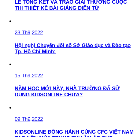
LỄ TỔNG KẾT VÀ TRAO GIẢI THƯỞNG CUỘC
THI THIẾT KẾ BÀI GIẢNG ĐIỆN TỬ
23 Th9,2022
Hội nghị Chuyển đổi số Sở Giáo dục và Đào tạo
Tp. Hồ Chí Minh:
15 Th9,2022
NĂM HỌC MỚI NÀY, NHÀ TRƯỜNG ĐÃ SỬ
DỤNG KIDSONLINE CHƯA?
09 Th9,2022
KIDSONLINE ĐỒNG HÀNH CÙNG CFC VIỆT NAM