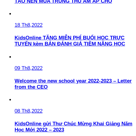
TẠO NÊN MÙA TRUNG THU ẤM ÁP CHO
18 Th8,2022
KidsOnline TẶNG MIỄN PHÍ BUỔI HỌC TRỰC
TUYẾN kèm BẢN ĐÁNH GIÁ TIỀM NĂNG HỌC
09 Th8,2022
Welcome the new school year 2022-2023 – Letter
from the CEO
08 Th8,2022
KidsOnline gửi Thư Chúc Mừng Khai Giảng Năm
Học Mới 2022 – 2023