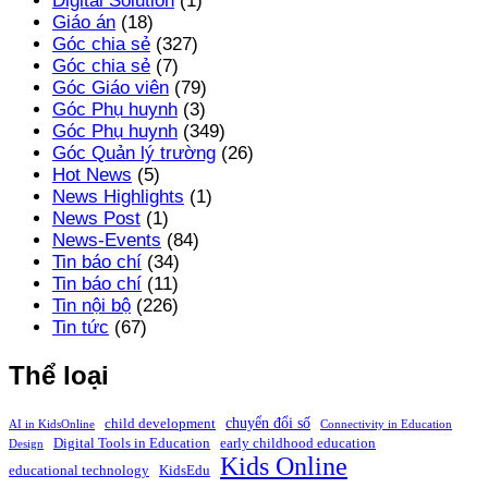
Digital Solution
(1)
Giáo án
(18)
Góc chia sẻ
(327)
Góc chia sẻ
(7)
Góc Giáo viên
(79)
Góc Phụ huynh
(3)
Góc Phụ huynh
(349)
Góc Quản lý trường
(26)
Hot News
(5)
News Highlights
(1)
News Post
(1)
News-Events
(84)
Tin báo chí
(34)
Tin báo chí
(11)
Tin nội bộ
(226)
Tin tức
(67)
Thể loại
chuyển đổi số
child development
AI in KidsOnline
Connectivity in Education
Digital Tools in Education
early childhood education
Design
Kids Online
educational technology
KidsEdu