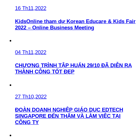
16 Th11,2022
KidsOnline tham dự Korean Educare & Kids Fair
2022 – Online Business Meeting
04 Th11,2022
CHƯƠNG TRÌNH TẬP HUẤN 29/10 ĐÃ DIỄN RA
THÀNH CÔNG TỐT ĐẸP
27 Th10,2022
ĐOÀN DOANH NGHIỆP GIÁO DỤC EDTECH
SINGAPORE ĐẾN THĂM VÀ LÀM VIỆC TẠI
CÔNG TY