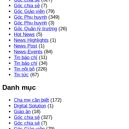
Góc chia sẻ
(7)
Góc Giáo viên
(79)
Góc Phụ huynh
(349)
Góc Phụ huynh
(3)
Góc Quản lý trường
(26)
Hot News
(5)
News Highlights
(1)
News Post
(1)
News-Events
(84)
Tin báo chí
(11)
Tin báo chí
(34)
Tin nội bộ
(226)
Tin tức
(67)
Danh mục
Cha mẹ cần biết
(172)
Digital Solution
(1)
Giáo án
(18)
Góc chia sẻ
(327)
Góc chia sẻ
(7)
Góc Giáo viên
(79)