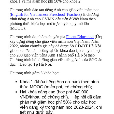
khóa 1 và mã giảm học phí 50% cho khóa 2.
Chương trình đào tạo tiếng Anh cho giáo viên mầm non
(
English for Vietnamese Preschool Teachers
) là chương
trình tiếng Anh cho GVMN đầu tiên ở Việt Nam theo
phương thức khóa học mở trực tuyến quy mô lớn
(MOOC).
Chương trình do nhóm chuyên gia
Fluent Education
(Úc)
xây dựng riêng cho giáo viên mầm non Việt Nam. Năm
2022, nhóm chuyên gia này đã được Sở GD-ĐT Hà Nội
giao tổ chức thành công tại Úc khóa đào tạo chuyên biệt
cho 200 giáo viên tiếng Anh Thành phố Hà Nội theo
Chương trình bồi dưỡng giáo viên tiếng Anh của Sở Giáo
dục – Đào tạo Tp Hà Nội.
Chương trình gồm 3 khóa học:
Khóa 1 (khóa tiếng Anh cơ bản) theo hình
thức MOOC (miễn phí, có chứng chỉ);
Hai khóa nâng cao (học phí 640,000
VND/khóa, có chứng chỉ). Hiệp hội đã đàm
phán mã giảm học phí 50% cho các học
viên đăng ký trong năm học 2023-2024, chi
tiết như dưới đây.