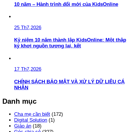
10 năm – Hành trình đổi mới của KidsOnline
25 Th7,2026
Kỷ niệm 10 năm thành lập KidsOnline: Một thập
kỷ khơi nguồn tương lai, kết
17 Th7,2026
CHÍNH SÁCH BẢO MẬT VÀ XỬ LÝ DỮ LIỆU CÁ
NHÂN
Danh mục
Cha mẹ cần biết
(172)
Digital Solution
(1)
Giáo án
(18)
Góc chia sẻ
(327)