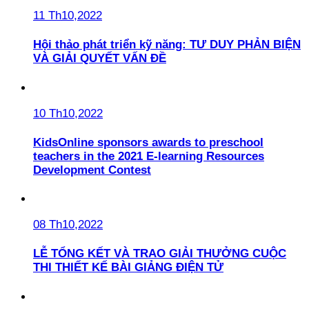
11 Th10,2022
Hội thảo phát triển kỹ năng: TƯ DUY PHẢN BIỆN
VÀ GIẢI QUYẾT VẤN ĐỀ
10 Th10,2022
KidsOnline sponsors awards to preschool
teachers in the 2021 E-learning Resources
Development Contest
08 Th10,2022
LỄ TỔNG KẾT VÀ TRAO GIẢI THƯỞNG CUỘC
THI THIẾT KẾ BÀI GIẢNG ĐIỆN TỬ