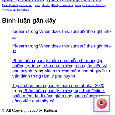
Quản lý trường mầm non
stem
tin tức giáo dục mầm non
trường mầm non hiện đại
Vietnam kindergartens
Bình luận gần đây
Kidearn
trong
When does this sunset? the right info
at
Kidearn
trong
When does this sunset? the right info
at
Phần mềm quản lý mầm non miễn phí mang lại
những lợi ích gì cho nhà trường, cho giáo viên và
phụ huynh
trong
Mách trường mầm non bí quyết tư
vấn đánh trúng tâm lý phụ huynh
Top 5 phần mềm quản lý mầm non tốt nhất 2020
trong
Phần mềm quản lý trường học KidsOnline-
phần mềm đa di năng giảm nhẹ gánh nặng trong
công việc của thầy cô
© All Copyright 2023 by Kidearn