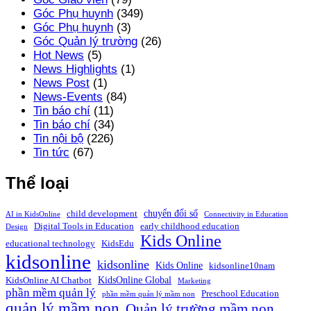
Góc Phụ huynh
(349)
Góc Phụ huynh
(3)
Góc Quản lý trường
(26)
Hot News
(5)
News Highlights
(1)
News Post
(1)
News-Events
(84)
Tin báo chí
(11)
Tin báo chí
(34)
Tin nội bộ
(226)
Tin tức
(67)
Thể loại
chuyển đổi số
child development
AI in KidsOnline
Connectivity in Education
Digital Tools in Education
early childhood education
Design
Kids Online
educational technology
KidsEdu
kidsonline
kidsonline
Kids Online
kidsonline10nam
KidsOnline Global
KidsOnline AI Chatbot
Marketing
phần mềm quản lý
Preschool Education
phần mềm quản lý mầm non
quản lý mầm non
Quản lý trường mầm non