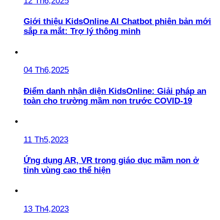
12 Th6,2025
Giới thiệu KidsOnline AI Chatbot phiên bản mới
sắp ra mắt: Trợ lý thông minh
04 Th6,2025
Điểm danh nhận diện KidsOnline: Giải pháp an
toàn cho trường mầm non trước COVID-19
11 Th5,2023
Ứng dụng AR, VR trong giáo dục mầm non ở
tỉnh vùng cao thể hiện
13 Th4,2023