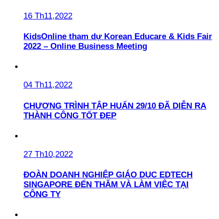
16 Th11,2022
KidsOnline tham dự Korean Educare & Kids Fair
2022 – Online Business Meeting
04 Th11,2022
CHƯƠNG TRÌNH TẬP HUẤN 29/10 ĐÃ DIỄN RA
THÀNH CÔNG TỐT ĐẸP
27 Th10,2022
ĐOÀN DOANH NGHIỆP GIÁO DỤC EDTECH
SINGAPORE ĐẾN THĂM VÀ LÀM VIỆC TẠI
CÔNG TY