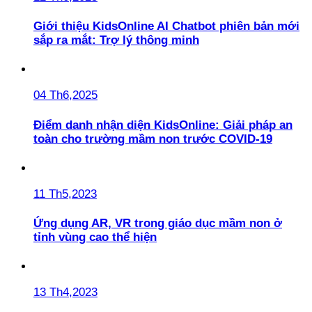
Giới thiệu KidsOnline AI Chatbot phiên bản mới
sắp ra mắt: Trợ lý thông minh
04 Th6,2025
Điểm danh nhận diện KidsOnline: Giải pháp an
toàn cho trường mầm non trước COVID-19
11 Th5,2023
Ứng dụng AR, VR trong giáo dục mầm non ở
tỉnh vùng cao thể hiện
13 Th4,2023