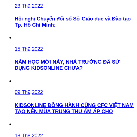
23 Th9,2022
Hội nghị Chuyển đổi số Sở Giáo dục và Đào tạo
Tp. Hồ Chí Minh:
15 Th9,2022
NĂM HỌC MỚI NÀY, NHÀ TRƯỜNG ĐÃ SỬ
DỤNG KIDSONLINE CHƯA?
09 Th9,2022
KIDSONLINE ĐỒNG HÀNH CÙNG CFC VIỆT NAM
TẠO NÊN MÙA TRUNG THU ẤM ÁP CHO
18 Th8,2022