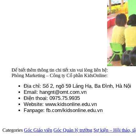
Để biết thêm thông tin chi tiết xin vui lòng liên hệ:
Phòng Marketing – Công ty Cổ phần KidsOnline:
Địa chỉ: Số 2, ngõ 59 Láng Hạ, Ba Đình, Hà Nội
Email: hangnt@omt.com.vn
Điện thoại: 0975.75.9935
Website: www.kidsonline.edu.vn
Fanpage: fb.com/kidsonline.edu.vn
Categories
Góc Giáo viên
Góc Quản lý trường
Sự kiện – Hội thảo, t