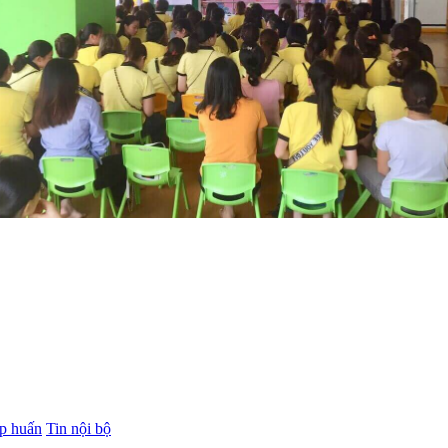
ập huấn
Tin nội bộ