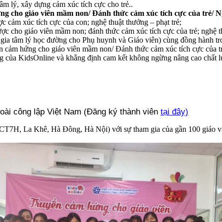
m lý, xây dựng cảm xúc tích cực cho trẻ..
g cho giáo viên mầm non/ Đánh thức cảm xúc tích cực của trẻ/ 
 cảm xúc tích cực của con; nghệ thuật thưởng – phạt trẻ;
ược cho giáo viên mầm non; đánh thức cảm xúc tích cực của trẻ; nghệ 
gia tâm lý học đường cho Phụ huynh và Giáo viên) cùng đồng hành tr
ền cảm hứng cho giáo viên mầm non/ Đánh thức cảm xúc tích cực của t
ng của KidsOnline và khẳng định cam kết không ngừng nâng cao chất lư
oài công lập Việt Nam (Đăng ký thành viên
tại đây)
CT7H, La Khê, Hà Đông, Hà Nội) với sự tham gia của gần 100 giáo viê