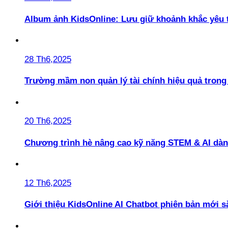
Album ảnh KidsOnline: Lưu giữ khoảnh khắc yêu 
28 Th6,2025
Trường mầm non quản lý tài chính hiệu quả trong 
20 Th6,2025
Chương trình hè nâng cao kỹ năng STEM & AI dàn
12 Th6,2025
Giới thiệu KidsOnline AI Chatbot phiên bản mới s