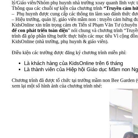
lý/Giáo viên/Nhóm phụ huynh nhà trường xoay quanh lĩnh vực tâ
Thông qua các chuỗi sự kiện của chương trình
“Truyền cảm hứn
– Phụ huynh được cung cấp các thông tin làm sao đánh thức được
– Hiệu trưởng, quản lý, giáo viên mầm non : truyền cảm hứng đ
KidsOnline xin trân trọng cảm ơn Tiến sĩ Phạm Văn Tư (chuyên 
để con phát triển toàn diện
” nói chung và chương trình “Truy
trình đã góp phần từng bước thực hiện các mục tiêu Vì cộng đồ
KidsOnline (nhà trường, phụ huynh & giáo viên).
Điều kiện các trường được đăng ký chương trình miễn phí:
Là khách hàng của KidsOnline trên 6 tháng
Là thành viên của Hiệp hội Giáo dục Mầm non Ng
Chương trình đã được tổ chức tại trường mầm non Bee Garden (
xem lại một số hình ảnh của chương trình nhé: