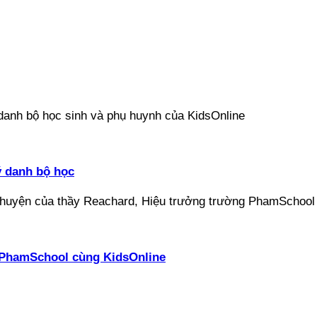
ý danh bộ học
ại PhamSchool cùng KidsOnline