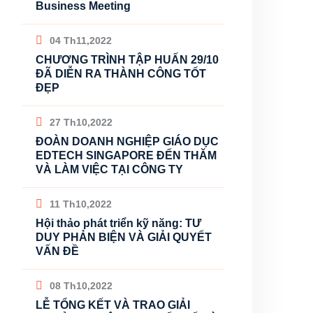
Business Meeting
04 Th11,2022
CHƯƠNG TRÌNH TẬP HUẤN 29/10
ĐÃ DIỄN RA THÀNH CÔNG TỐT
ĐẸP
27 Th10,2022
ĐOÀN DOANH NGHIỆP GIÁO DỤC
EDTECH SINGAPORE ĐẾN THĂM
VÀ LÀM VIỆC TẠI CÔNG TY
11 Th10,2022
Hội thảo phát triển kỹ năng: TƯ
DUY PHẢN BIỆN VÀ GIẢI QUYẾT
VẤN ĐỀ
08 Th10,2022
LỄ TỔNG KẾT VÀ TRAO GIẢI