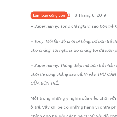
16 Tháng 6, 2019
Làm bạn cùng con
– Super nanny: Tony, chị nghĩ vì sao bọn trẻ
– Tony: Mỗi lần đồ chơi bị hỏng, bố bọn trẻ 
cho chúng. Tôi nghĩ, là do chúng tôi đã luô
– Super nanny: Thông điệp mà bọn trẻ nhận
chơi thì cũng chẳng sao cả. Vì vậy, THỨ 
CỦA BỌN TRẺ.
Một trong những ý nghĩa của việc chơi với 
ở trẻ. Vậy khi bé có những hành vi chưa ph
chỉnh cho bé. Bởi cách bé cư xử với đồ chơ