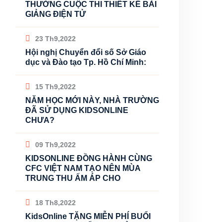
THƯỞNG CUỘC THI THIẾT KẾ BÀI
GIẢNG ĐIỆN TỬ
23 Th9,2022
Hội nghị Chuyển đổi số Sở Giáo
dục và Đào tạo Tp. Hồ Chí Minh:
15 Th9,2022
NĂM HỌC MỚI NÀY, NHÀ TRƯỜNG
ĐÃ SỬ DỤNG KIDSONLINE
CHƯA?
09 Th9,2022
KIDSONLINE ĐỒNG HÀNH CÙNG
CFC VIỆT NAM TẠO NÊN MÙA
TRUNG THU ẤM ÁP CHO
18 Th8,2022
KidsOnline TẶNG MIỄN PHÍ BUỔI