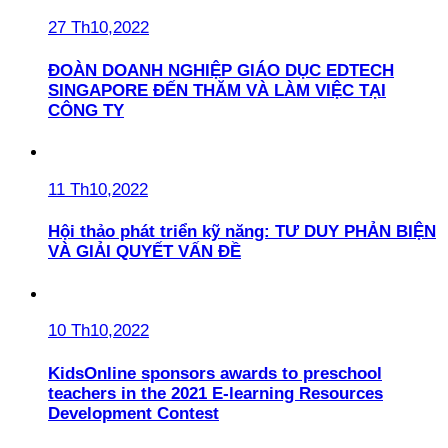
27 Th10,2022
ĐOÀN DOANH NGHIỆP GIÁO DỤC EDTECH
SINGAPORE ĐẾN THĂM VÀ LÀM VIỆC TẠI
CÔNG TY
11 Th10,2022
Hội thảo phát triển kỹ năng: TƯ DUY PHẢN BIỆN
VÀ GIẢI QUYẾT VẤN ĐỀ
10 Th10,2022
KidsOnline sponsors awards to preschool
teachers in the 2021 E-learning Resources
Development Contest