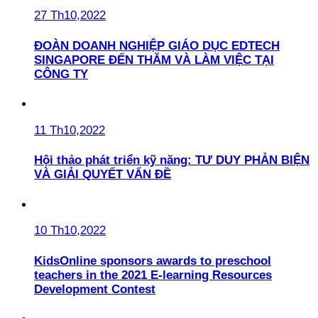
27 Th10,2022
ĐOÀN DOANH NGHIỆP GIÁO DỤC EDTECH
SINGAPORE ĐẾN THĂM VÀ LÀM VIỆC TẠI
CÔNG TY
11 Th10,2022
Hội thảo phát triển kỹ năng: TƯ DUY PHẢN BIỆN
VÀ GIẢI QUYẾT VẤN ĐỀ
10 Th10,2022
KidsOnline sponsors awards to preschool
teachers in the 2021 E-learning Resources
Development Contest