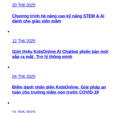
20 Th6,2025
Chương trình hè nâng cao kỹ năng STEM & AI
dành cho giáo viên mầm
12 Th6,2025
Giới thiệu KidsOnline AI Chatbot phiên bản mới
sắp ra mắt: Trợ lý thông minh
04 Th6,2025
Điểm danh nhận diện KidsOnline: Giải pháp an
toàn cho trường mầm non trước COVID-19
11 Th5,2023