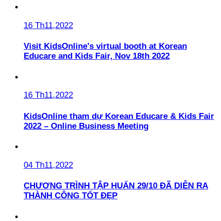
16 Th11,2022
Visit KidsOnline's virtual booth at Korean
Educare and Kids Fair, Nov 18th 2022
16 Th11,2022
KidsOnline tham dự Korean Educare & Kids Fair
2022 – Online Business Meeting
04 Th11,2022
CHƯƠNG TRÌNH TẬP HUẤN 29/10 ĐÃ DIỄN RA
THÀNH CÔNG TỐT ĐẸP