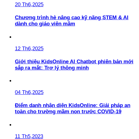
20 Th6,2025
Chương trình hè nâng cao kỹ năng STEM & AI
dành cho giáo viên mầm
12 Th6,2025
Giới thiệu KidsOnline AI Chatbot phiên bản mới
sắp ra mắt: Trợ lý thông minh
04 Th6,2025
Điểm danh nhận diện KidsOnline: Giải pháp an
toàn cho trường mầm non trước COVID-19
11 Th5,2023