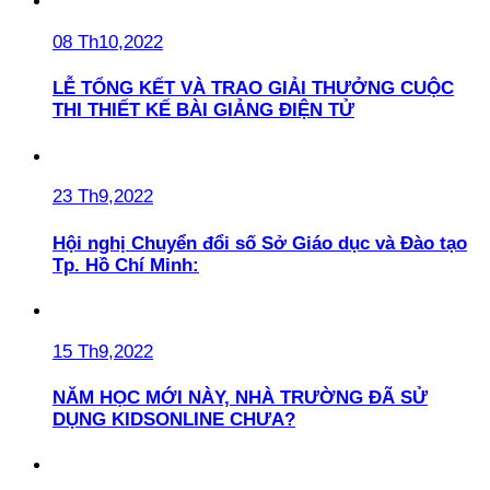
08 Th10,2022
LỄ TỔNG KẾT VÀ TRAO GIẢI THƯỞNG CUỘC
THI THIẾT KẾ BÀI GIẢNG ĐIỆN TỬ
23 Th9,2022
Hội nghị Chuyển đổi số Sở Giáo dục và Đào tạo
Tp. Hồ Chí Minh:
15 Th9,2022
NĂM HỌC MỚI NÀY, NHÀ TRƯỜNG ĐÃ SỬ
DỤNG KIDSONLINE CHƯA?