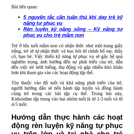
Bài liên quan:
5 nguyên tắc cần tuân thủ khi dạy trẻ kỹ
năng tự phục vụ
Rèn luyện kỹ năng sống – Kỹ năng tự
phục vụ cho trẻ mầm non
Trẻ ở lứa tuổi mầm non có nhận thức như một trang giấy
trắng, trẻ sẽ tự nhận thức và học hỏi từ chính bố mẹ, thầy
cô, bạn bè. Việc thiếu kỹ năng tự phục vụ sẽ gây hệ quả
nghiêm trọng, ảnh hưởng đến sự phát triển của trẻ, dẫn
đến việc trẻ lười biếng, thụ động và gặp nhiều khó khăn
hơn khi tham gia vào các hoạt động tập thể.
Tùy thuộc vào độ tuổi và khả năng phát triển của trẻ,
người hướng dẫn sẽ tiến hành tập luyện và đồng hành
cùng trẻ trong các bài tập cụ thể. Trong bài này,
Kidsonline tập trung vào hai nhóm tuổi là từ 2-3 tuổi và từ
4-5 tuổi:
Hướng dẫn thực hành các hoạt
động rèn luyện kỹ năng tự phục
vụ trên lớp và tại nhà cho trẻ