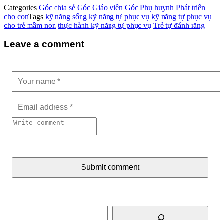
Categories
Góc chia sẻ
Góc Giáo viên
Góc Phụ huynh
Phát triển
cho con
Tags
kỹ năng sống
kỹ năng tự phục vụ
kỹ năng tự phục vụ
cho trẻ mầm non
thực hành kỹ năng tự phục vụ
Trẻ tự đánh răng
Leave a comment
Submit comment
Tìm kiếm