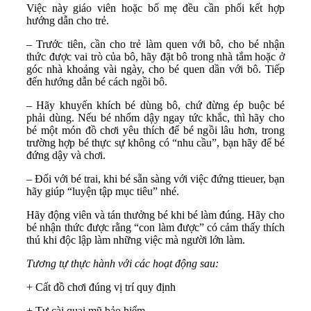
Việc này giáo viên hoặc bố mẹ đều cần phối kết hợp
hướng dẫn cho trẻ.
– Trước tiên, cần cho trẻ làm quen với bô, cho bé nhận
thức được vai trò của bô, hãy đặt bô trong nhà tắm hoặc ở
góc nhà khoảng vài ngày, cho bé quen dần với bô. Tiếp
đến hướng dẫn bé cách ngồi bô.
– Hãy khuyến khích bé dùng bô, chứ đừng ép buộc bé
phải dùng. Nếu bé nhổm dậy ngay tức khắc, thì hãy cho
bé một món đồ chơi yêu thích để bé ngồi lâu hơn, trong
trường hợp bé thực sự không có “nhu cầu”, bạn hãy để bé
đứng dậy và chơi.
– Đối với bé trai, khi bé sẵn sàng với việc đứng ttieuer, bạn
hãy giúp “luyện tập mục tiêu” nhé.
Hãy động viên và tán thưởng bé khi bé làm đúng. Hãy cho
bé nhận thức được rằng “con làm được” có cảm thấy thích
thú khi độc lập làm những việc mà người lớn làm.
Tương tự thực hành với các hoạt động sau:
+ Cất đồ chơi đúng vị trí quy định
+ Tự cài quai mũ bảo hiểm