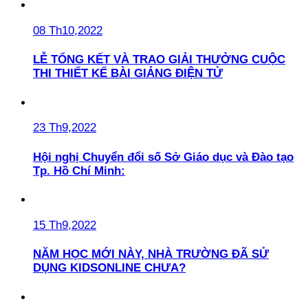
08 Th10,2022
LỄ TỔNG KẾT VÀ TRAO GIẢI THƯỞNG CUỘC
THI THIẾT KẾ BÀI GIẢNG ĐIỆN TỬ
23 Th9,2022
Hội nghị Chuyển đổi số Sở Giáo dục và Đào tạo
Tp. Hồ Chí Minh:
15 Th9,2022
NĂM HỌC MỚI NÀY, NHÀ TRƯỜNG ĐÃ SỬ
DỤNG KIDSONLINE CHƯA?