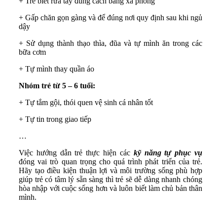
+ Trẻ biết rửa tay đúng cách bằng xà phòng
+ Gấp chăn gọn gàng và để đúng nơi quy định sau khi ngủ
dậy
+ Sử dụng thành thạo thìa, đũa và tự mình ăn trong các
bữa cơm
+ Tự mình thay quần áo
Nhóm trẻ từ 5 – 6 tuổi:
+ Tự tắm gội, thói quen vệ sinh cá nhân tốt
+ Tự tin trong giao tiếp
…
Việc hướng dẫn trẻ thực hiện các
kỹ năng tự phục vụ
đóng vai trò quan trọng cho quá trình phát triển của trẻ.
Hãy tạo điều kiện thuận lợi và môi trường sống phù hợp
giúp trẻ có tâm lý sẵn sàng thì trẻ sẽ dễ dàng nhanh chóng
hòa nhập với cuộc sống hơn và luôn biết làm chủ bản thân
mình.