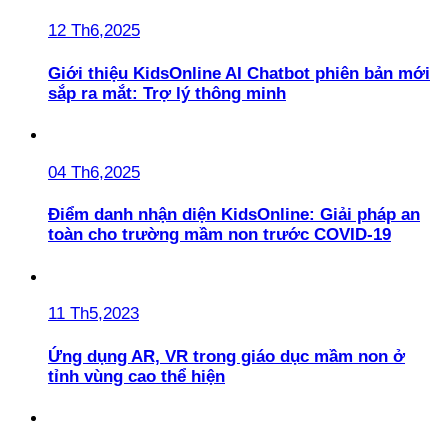
12 Th6,2025
Giới thiệu KidsOnline AI Chatbot phiên bản mới
sắp ra mắt: Trợ lý thông minh
04 Th6,2025
Điểm danh nhận diện KidsOnline: Giải pháp an
toàn cho trường mầm non trước COVID-19
11 Th5,2023
Ứng dụng AR, VR trong giáo dục mầm non ở
tỉnh vùng cao thể hiện