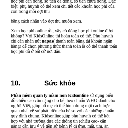
học phí cần đóng, số tiền đã đóng, số tiền chưa đóng. Đặc
biệt, phụ huynh có thể xem chi tiết các khoản học phí của
con trong mỗi đợt thu
bằng cách nhấn vào đợt thu muốn xem.
Xem học phí online rồi, vậy có đóng học phí online được
không? Với KidsOnline thì hoàn toàn có thể. Phụ huynh
chỉ cần nhấn nút
napas
( thanh toán bằng tài khoản ngân
hàng) để chọn phương thức thanh toán là có thể thanh toán
học phí dù ở bất cứ nơi đâu.
10. Sức khỏe
Phần mềm quản lý mầm non Kidsonline
sử dụng biểu
đồ chiều cao cân nặng cho bé theo chuẩn WHO dành cho
người Việt, giúp bố mẹ có thể hình dung một cách trực
quan nhất về sự phát triển của bé so với các những chuẩn
quy định chung. Kidsonline giúp phụ huynh có thể kết
hợp với nhà trường đưa các thông tin (chiều cao- cân
nặng) cần lưu ý về tiền sử bệnh lý dị ứng, mắt, tim, ăn