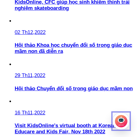
KidsOnline, CFC giúp học sinh khiếm thính trải
nghiệm skateboarding
02 Th12,2022
Hội thảo Khoa học chuyển đổi số trong giáo dục
mầm non đã diễn ra
29 Th11,2022
Hội thảo Chuyển đổi số trong giáo dục mầm non
16 Th11,2022
Visit KidsOnline's virtual booth at Korean
Educare and Kids Fair, Nov 18th 2022