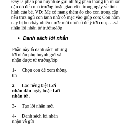
Đây là phần phụ huynh sẽ gửi những phần thông tin muốn
dặn dò đến nhà trường hoặc giáo viên trong ngày về tình
hình của bé. VD: Mẹ có mang thêm áo cho con trong cặp
nếu trưa ngủ con lạnh nhờ cô mặc vào giúp con; Con hôm
nay bị ho chảy nhiều nước mũi nhờ cô để ý tới con; ….và
nhận lời nhắn từ trường/lớp
Danh sách lời nhắn
Phần này là danh sách những
lời nhắn phụ huynh gửi và
nhận được từ trường/lớp
1- Chọn con để xem thông
tin
2-
Lọc riêng biệt
Lời
nhắn đầu
ngày hoặc
Lời
nhắn từ .
3- Tạo lời nhắn mới
4- Danh sách lời nhắn
nhận và gửi