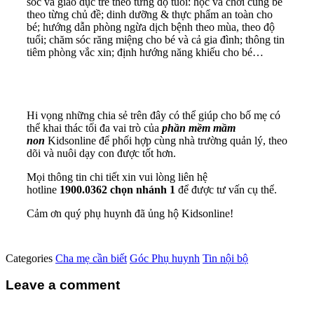
sóc và giáo dục trẻ theo từng độ tuổi: học và chơi cùng bé
theo từng chủ đề; dinh dưỡng & thực phẩm an toàn cho
bé; hướng dẫn phòng ngừa dịch bệnh theo mùa, theo độ
tuổi; chăm sóc răng miệng cho bé và cả gia đình; thông tin
tiêm phòng vắc xin; định hướng năng khiếu cho bé…
Hi vọng những chia sẻ trên đây có thể giúp cho bố mẹ có
thể khai thác tối đa vai trò của
phần mềm mầm
non
Kidsonline để phối hợp cùng nhà trường quản lý, theo
dõi và nuôi dạy con được tốt hơn.
Mọi thông tin chi tiết xin vui lòng liên hệ
hotline
1900.0362 chọn nhánh 1
để được tư vấn cụ thể.
Cảm ơn quý phụ huynh đã ủng hộ Kidsonline!
Categories
Cha mẹ cần biết
Góc Phụ huynh
Tin nội bộ
Leave a comment