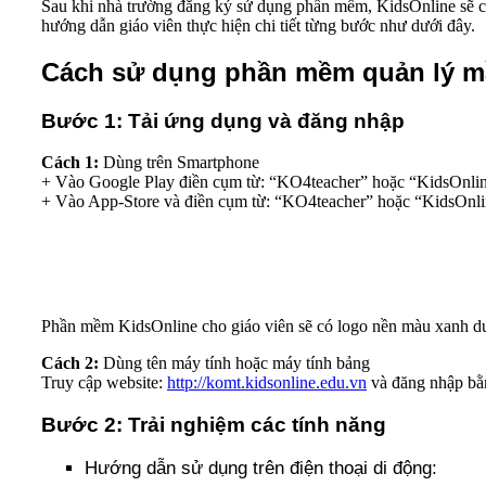
Sau khi nhà trường đăng ký sử dụng phần mềm, KidsOnline sẽ cun
hướng dẫn giáo viên thực hiện chi tiết từng bước như dưới đây.
Cách sử dụng phần mềm quản lý m
Bước 1: Tải ứng dụng và đăng nhập
Cách 1:
Dùng trên Smartphone
+ Vào Google Play điền cụm từ: “KO4teacher” hoặc “KidsOnline
+ Vào App-Store và điền cụm từ: “KO4teacher” hoặc “KidsOnlin
Phần mềm KidsOnline cho giáo viên sẽ có logo nền màu xanh dư
Cách 2:
Dùng tên máy tính hoặc máy tính bảng
Truy cập website:
http://komt.kidsonline.edu.vn
và đăng nhập bằn
Bước 2: Trải nghiệm các tính năng
Hướng dẫn sử dụng trên điện thoại di động: