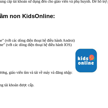
g cấp tài khoản sử dụng đến cho giáo viên và phụ huynh. Để hỗ trợ gi
ầm non KidsOnline:
” (với các dòng điện thoại hệ điều hành Androi)
e” (với các dòng điện thoại hệ điều hành IOS)
ơng, giáo viên tìm và tải về máy và đăng nhập:
g tài khoản được cấp.