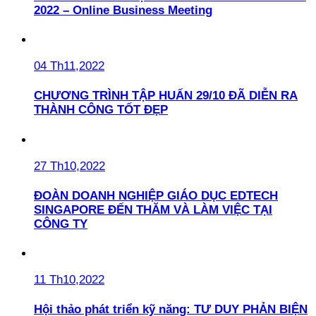
2022 – Online Business Meeting
04 Th11,2022
CHƯƠNG TRÌNH TẬP HUẤN 29/10 ĐÃ DIỄN RA
THÀNH CÔNG TỐT ĐẸP
27 Th10,2022
ĐOÀN DOANH NGHIỆP GIÁO DỤC EDTECH
SINGAPORE ĐẾN THĂM VÀ LÀM VIỆC TẠI
CÔNG TY
11 Th10,2022
Hội thảo phát triển kỹ năng: TƯ DUY PHẢN BIỆN