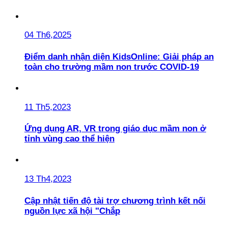
04 Th6,2025
Điểm danh nhận diện KidsOnline: Giải pháp an
toàn cho trường mầm non trước COVID-19
11 Th5,2023
Ứng dụng AR, VR trong giáo dục mầm non ở
tỉnh vùng cao thể hiện
13 Th4,2023
Cập nhật tiến độ tài trợ chương trình kết nối
nguồn lực xã hội "Chắp