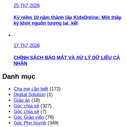
25 Th7,2026
Kỷ niệm 10 năm thành lập KidsOnline: Một thập
kỷ khơi nguồn tương lai, kết
17 Th7,2026
CHÍNH SÁCH BẢO MẬT VÀ XỬ LÝ DỮ LIỆU CÁ
NHÂN
Danh mục
Cha mẹ cần biết
(172)
Digital Solution
(1)
Giáo án
(18)
Góc chia sẻ
(327)
Góc chia sẻ
(7)
Góc Giáo viên
(79)
Góc Phụ huynh
(349)