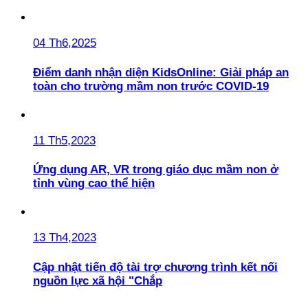
04 Th6,2025
Điểm danh nhận diện KidsOnline: Giải pháp an
toàn cho trường mầm non trước COVID-19
11 Th5,2023
Ứng dụng AR, VR trong giáo dục mầm non ở
tỉnh vùng cao thể hiện
13 Th4,2023
Cập nhật tiến độ tài trợ chương trình kết nối
nguồn lực xã hội "Chắp