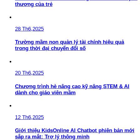
thương của trẻ
28 Th6,2025
Trường mầm non quản lý tài chính hiệu quả
trong thời đại chuyển đổi số
20 Th6,2025
Chương trình hè nâng cao kỹ năng STEM & AI
dành cho giáo viên mầm
12 Th6,2025
Giới thiệu KidsOnline AI Chatbot phiên bản mới
sắp ra mắt: Trợ lý thông minh