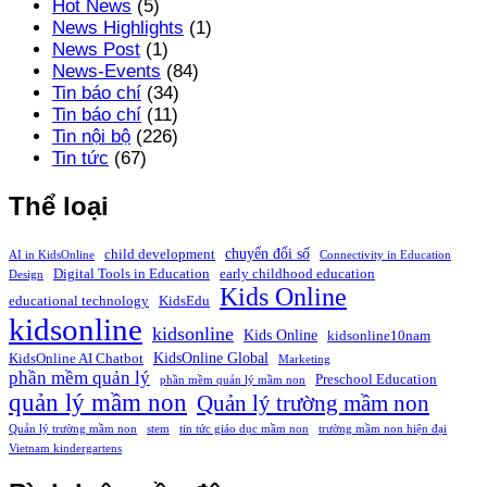
Hot News
(5)
News Highlights
(1)
News Post
(1)
News-Events
(84)
Tin báo chí
(34)
Tin báo chí
(11)
Tin nội bộ
(226)
Tin tức
(67)
Thể loại
chuyển đổi số
child development
AI in KidsOnline
Connectivity in Education
Digital Tools in Education
early childhood education
Design
Kids Online
educational technology
KidsEdu
kidsonline
kidsonline
Kids Online
kidsonline10nam
KidsOnline Global
KidsOnline AI Chatbot
Marketing
phần mềm quản lý
Preschool Education
phần mềm quản lý mầm non
quản lý mầm non
Quản lý trường mầm non
Quản lý trường mầm non
stem
tin tức giáo dục mầm non
trường mầm non hiện đại
Vietnam kindergartens