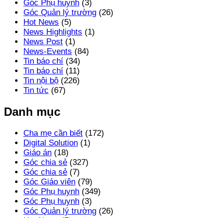
Góc Phụ huynh
(3)
Góc Quản lý trường
(26)
Hot News
(5)
News Highlights
(1)
News Post
(1)
News-Events
(84)
Tin báo chí
(34)
Tin báo chí
(11)
Tin nội bộ
(226)
Tin tức
(67)
Danh mục
Cha mẹ cần biết
(172)
Digital Solution
(1)
Giáo án
(18)
Góc chia sẻ
(327)
Góc chia sẻ
(7)
Góc Giáo viên
(79)
Góc Phụ huynh
(349)
Góc Phụ huynh
(3)
Góc Quản lý trường
(26)