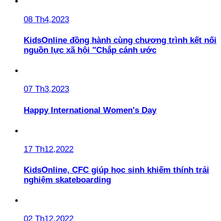
08 Th4,2023
KidsOnline đồng hành cùng chương trình kết nối
nguồn lực xã hội "Chắp cánh ước
07 Th3,2023
Happy International Women's Day
17 Th12,2022
KidsOnline, CFC giúp học sinh khiếm thính trải
nghiệm skateboarding
02 Th12,2022