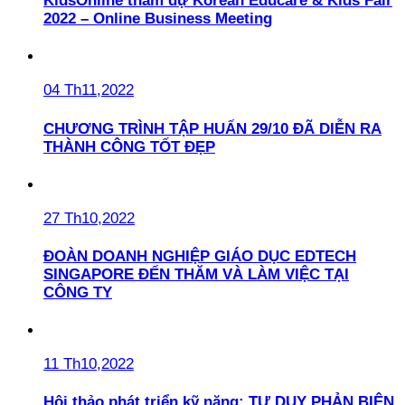
KidsOnline tham dự Korean Educare & Kids Fair
2022 – Online Business Meeting
04 Th11,2022
CHƯƠNG TRÌNH TẬP HUẤN 29/10 ĐÃ DIỄN RA
THÀNH CÔNG TỐT ĐẸP
27 Th10,2022
ĐOÀN DOANH NGHIỆP GIÁO DỤC EDTECH
SINGAPORE ĐẾN THĂM VÀ LÀM VIỆC TẠI
CÔNG TY
11 Th10,2022
Hội thảo phát triển kỹ năng: TƯ DUY PHẢN BIỆN