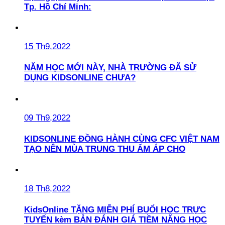
Tp. Hồ Chí Minh:
15 Th9,2022
NĂM HỌC MỚI NÀY, NHÀ TRƯỜNG ĐÃ SỬ
DỤNG KIDSONLINE CHƯA?
09 Th9,2022
KIDSONLINE ĐỒNG HÀNH CÙNG CFC VIỆT NAM
TẠO NÊN MÙA TRUNG THU ẤM ÁP CHO
18 Th8,2022
KidsOnline TẶNG MIỄN PHÍ BUỔI HỌC TRỰC
TUYẾN kèm BẢN ĐÁNH GIÁ TIỀM NĂNG HỌC