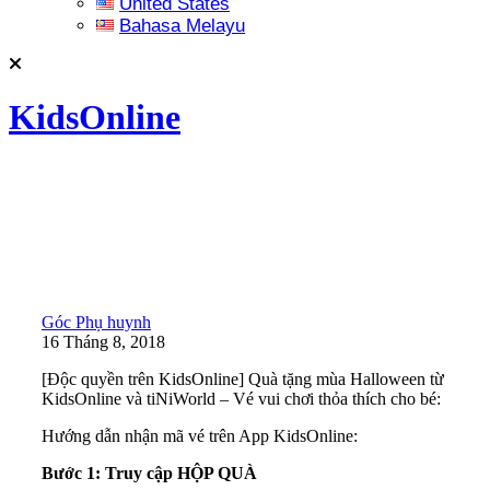
United States
Bahasa Melayu
KidsOnline
Góc Phụ huynh
16 Tháng 8, 2018
[Độc quyền trên KidsOnline] Quà tặng mùa Halloween từ
KidsOnline và tiNiWorld – Vé vui chơi thỏa thích cho bé:
Hướng dẫn nhận mã vé trên App KidsOnline:
Bước 1: Truy cập HỘP QUÀ