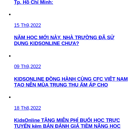
Tp. Hồ Chí Minh:
15 Th9,2022
NĂM HỌC MỚI NÀY, NHÀ TRƯỜNG ĐÃ SỬ
DỤNG KIDSONLINE CHƯA?
09 Th9,2022
KIDSONLINE ĐỒNG HÀNH CÙNG CFC VIỆT NAM
TẠO NÊN MÙA TRUNG THU ẤM ÁP CHO
18 Th8,2022
KidsOnline TẶNG MIỄN PHÍ BUỔI HỌC TRỰC
TUYẾN kèm BẢN ĐÁNH GIÁ TIỀM NĂNG HỌC