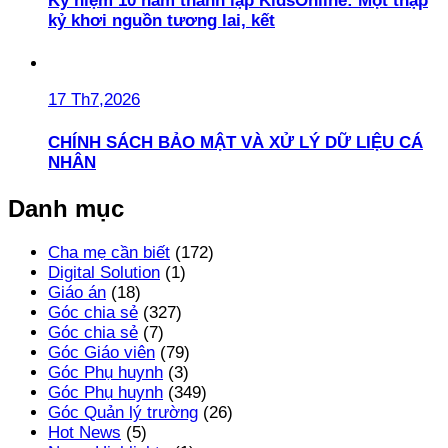
Kỷ niệm 10 năm thành lập KidsOnline: Một thập
kỷ khơi nguồn tương lai, kết
17 Th7,2026
CHÍNH SÁCH BẢO MẬT VÀ XỬ LÝ DỮ LIỆU CÁ
NHÂN
Danh mục
Cha mẹ cần biết
(172)
Digital Solution
(1)
Giáo án
(18)
Góc chia sẻ
(327)
Góc chia sẻ
(7)
Góc Giáo viên
(79)
Góc Phụ huynh
(3)
Góc Phụ huynh
(349)
Góc Quản lý trường
(26)
Hot News
(5)