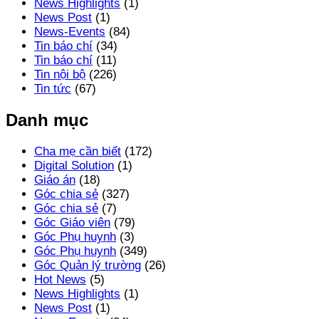
News Highlights
(1)
News Post
(1)
News-Events
(84)
Tin báo chí
(34)
Tin báo chí
(11)
Tin nội bộ
(226)
Tin tức
(67)
Danh mục
Cha mẹ cần biết
(172)
Digital Solution
(1)
Giáo án
(18)
Góc chia sẻ
(327)
Góc chia sẻ
(7)
Góc Giáo viên
(79)
Góc Phụ huynh
(3)
Góc Phụ huynh
(349)
Góc Quản lý trường
(26)
Hot News
(5)
News Highlights
(1)
News Post
(1)