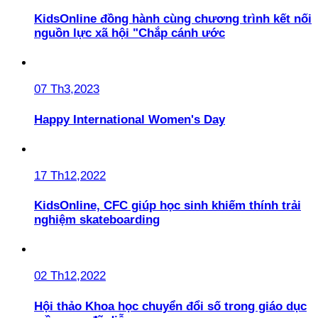
KidsOnline đồng hành cùng chương trình kết nối
nguồn lực xã hội "Chắp cánh ước
07 Th3,2023
Happy International Women's Day
17 Th12,2022
KidsOnline, CFC giúp học sinh khiếm thính trải
nghiệm skateboarding
02 Th12,2022
Hội thảo Khoa học chuyển đổi số trong giáo dục