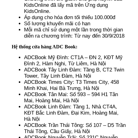
KidsOnline đã lấy mã trên Ứng dụng
KidsOnline.
Áp dụng cho hóa đơn tối thiểu 100.000đ
Số lượng khuyến mãi có hạn
Mỗi mã chỉ sử dụng một lần trong thời gian
diễn ra chương trình: Từ nay đến 30/9/2018
Hệ thống cửa hàng ADC Book:
ADCBook Mỹ Đình: CT1A – ĐN 2, KĐT Mỹ
Đình 2, Hàm Nghi, Từ Liêm, Hà Nội
ADCBook Tây Linh Đàm: Tầng B, CT2 Twin
Tower, Tây Linh Đàm, Hà Nội
ADCBook Times City: T3 Times City, 458
Minh Khai, Hai Bà Trưng, Hà Nội
ADCBook Tân Mai: Số 593 – 594 H1 Tân
Mai, Hoàng Mai, Hà Nội
ADCBook Linh Đàm: Tầng 1, Nhà CT4A,
KĐT Bắc Linh Đàm, Đại Kim, Hoàng Mai,
Hà Nội
ADCBook Trần Thái Tông: Số 107 – D5 Trần
Thái Tông, Cầu Giấy, Hà Nội
ADCBook Nguyễn Trãi: Số 231C Nguyễn