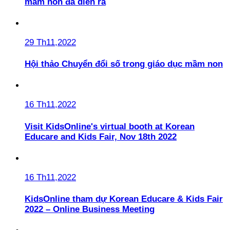
mầm non đã diễn ra
29 Th11,2022
Hội thảo Chuyển đổi số trong giáo dục mầm non
16 Th11,2022
Visit KidsOnline's virtual booth at Korean
Educare and Kids Fair, Nov 18th 2022
16 Th11,2022
KidsOnline tham dự Korean Educare & Kids Fair
2022 – Online Business Meeting