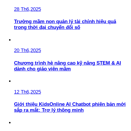
28 Th6,2025
Trường mầm non quản lý tài chính hiệu quả
trong thời đại chuyển đổi số
20 Th6,2025
Chương trình hè nâng cao kỹ năng STEM & AI
dành cho giáo viên mầm
12 Th6,2025
Giới thiệu KidsOnline AI Chatbot phiên bản mới
sắp ra mắt: Trợ lý thông minh