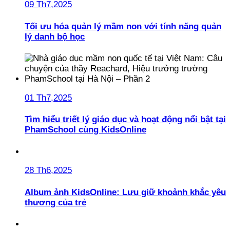
09 Th7,2025
Tối ưu hóa quản lý mầm non với tính năng quản
lý danh bộ học
01 Th7,2025
Tìm hiểu triết lý giáo dục và hoạt động nổi bật tại
PhamSchool cùng KidsOnline
28 Th6,2025
Album ảnh KidsOnline: Lưu giữ khoảnh khắc yêu
thương của trẻ