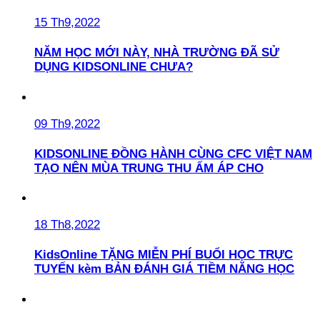
15 Th9,2022
NĂM HỌC MỚI NÀY, NHÀ TRƯỜNG ĐÃ SỬ
DỤNG KIDSONLINE CHƯA?
09 Th9,2022
KIDSONLINE ĐỒNG HÀNH CÙNG CFC VIỆT NAM
TẠO NÊN MÙA TRUNG THU ẤM ÁP CHO
18 Th8,2022
KidsOnline TẶNG MIỄN PHÍ BUỔI HỌC TRỰC
TUYẾN kèm BẢN ĐÁNH GIÁ TIỀM NĂNG HỌC