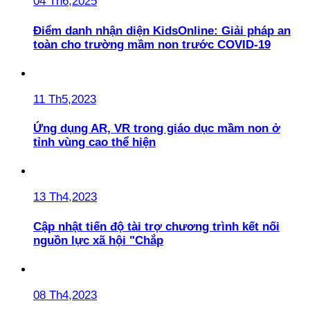
04 Th6,2025
Điểm danh nhận diện KidsOnline: Giải pháp an
toàn cho trường mầm non trước COVID-19
11 Th5,2023
Ứng dụng AR, VR trong giáo dục mầm non ở
tỉnh vùng cao thể hiện
13 Th4,2023
Cập nhật tiến độ tài trợ chương trình kết nối
nguồn lực xã hội "Chắp
08 Th4,2023