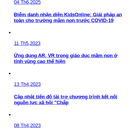
04 Th6,2025
Điểm danh nhận diện KidsOnline: Giải pháp an
toàn cho trường mầm non trước COVID-19
11 Th5,2023
Ứng dụng AR, VR trong giáo dục mầm non ở
tỉnh vùng cao thể hiện
13 Th4,2023
Cập nhật tiến độ tài trợ chương trình kết nối
nguồn lực xã hội "Chắp
08 Th4,2023