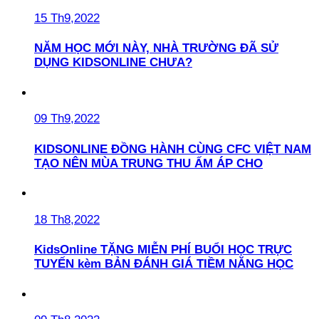
15 Th9,2022
NĂM HỌC MỚI NÀY, NHÀ TRƯỜNG ĐÃ SỬ
DỤNG KIDSONLINE CHƯA?
09 Th9,2022
KIDSONLINE ĐỒNG HÀNH CÙNG CFC VIỆT NAM
TẠO NÊN MÙA TRUNG THU ẤM ÁP CHO
18 Th8,2022
KidsOnline TẶNG MIỄN PHÍ BUỔI HỌC TRỰC
TUYẾN kèm BẢN ĐÁNH GIÁ TIỀM NĂNG HỌC