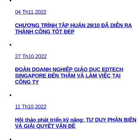
04 Th11,2022
CHƯƠNG TRÌNH TẬP HUẤN 29/10 ĐÃ DIỄN RA
THÀNH CÔNG TỐT ĐẸP
27 Th10,2022
ĐOÀN DOANH NGHIỆP GIÁO DỤC EDTECH
SINGAPORE ĐẾN THĂM VÀ LÀM VIỆC TẠI
CÔNG TY
11 Th10,2022
Hội thảo phát triển kỹ năng: TƯ DUY PHẢN BIỆN
VÀ GIẢI QUYẾT VẤN ĐỀ