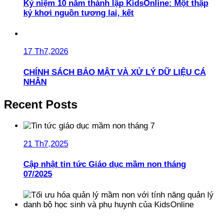
Kỷ niệm 10 năm thành lập KidsOnline: Một thập
kỷ khơi nguồn tương lai, kết
17 Th7,2026
CHÍNH SÁCH BẢO MẬT VÀ XỬ LÝ DỮ LIỆU CÁ
NHÂN
Recent Posts
21 Th7,2025
Cập nhật tin tức Giáo dục mầm non tháng
07/2025