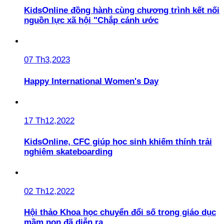
KidsOnline đồng hành cùng chương trình kết nối
nguồn lực xã hội "Chắp cánh ước
07 Th3,2023
Happy International Women's Day
17 Th12,2022
KidsOnline, CFC giúp học sinh khiếm thính trải
nghiệm skateboarding
02 Th12,2022
Hội thảo Khoa học chuyển đổi số trong giáo dục
mầm non đã diễn ra