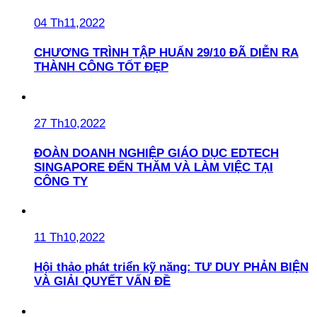
04 Th11,2022
CHƯƠNG TRÌNH TẬP HUẤN 29/10 ĐÃ DIỄN RA
THÀNH CÔNG TỐT ĐẸP
27 Th10,2022
ĐOÀN DOANH NGHIỆP GIÁO DỤC EDTECH
SINGAPORE ĐẾN THĂM VÀ LÀM VIỆC TẠI
CÔNG TY
11 Th10,2022
Hội thảo phát triển kỹ năng: TƯ DUY PHẢN BIỆN
VÀ GIẢI QUYẾT VẤN ĐỀ