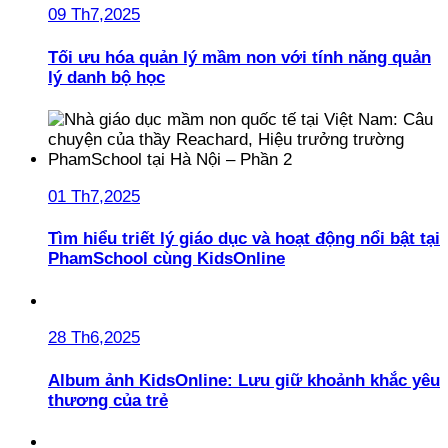
09 Th7,2025
Tối ưu hóa quản lý mầm non với tính năng quản
lý danh bộ học
01 Th7,2025
Tìm hiểu triết lý giáo dục và hoạt động nổi bật tại
PhamSchool cùng KidsOnline
28 Th6,2025
Album ảnh KidsOnline: Lưu giữ khoảnh khắc yêu
thương của trẻ