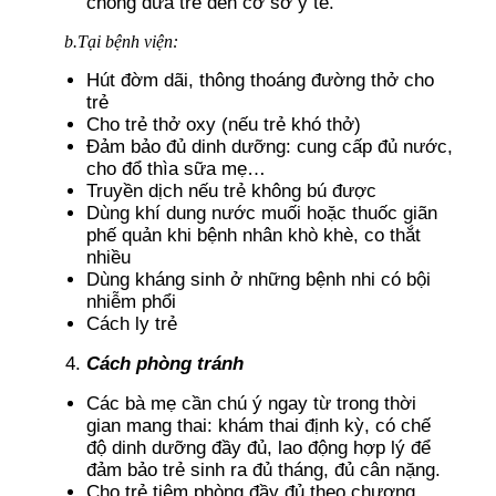
chóng đưa trẻ đến cơ sở y tế.
b.Tại bệnh viện:
Hút đờm dãi, thông thoáng đường thở cho
trẻ
Cho trẻ thở oxy (nếu trẻ khó thở)
Đảm bảo đủ dinh dưỡng: cung cấp đủ nước,
cho đổ thìa sữa mẹ…
Truyền dịch nếu trẻ không bú được
Dùng khí dung nước muối hoặc thuốc giãn
phế quản khi bệnh nhân khò khè, co thắt
nhiều
Dùng kháng sinh ở những bệnh nhi có bội
nhiễm phổi
Cách ly trẻ
Cách phòng tránh
Các bà mẹ cần chú ý ngay từ trong thời
gian mang thai: khám thai định kỳ, có chế
độ dinh dưỡng đầy đủ, lao động hợp lý để
đảm bảo trẻ sinh ra đủ tháng, đủ cân nặng.
Cho trẻ tiêm phòng đầy đủ theo chương