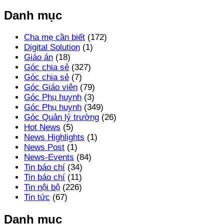
Danh mục
Cha mẹ cần biết
(172)
Digital Solution
(1)
Giáo án
(18)
Góc chia sẻ
(327)
Góc chia sẻ
(7)
Góc Giáo viên
(79)
Góc Phụ huynh
(3)
Góc Phụ huynh
(349)
Góc Quản lý trường
(26)
Hot News
(5)
News Highlights
(1)
News Post
(1)
News-Events
(84)
Tin báo chí
(34)
Tin báo chí
(11)
Tin nội bộ
(226)
Tin tức
(67)
Danh mục