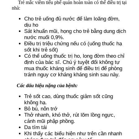
Trẻ mắc viêm tiểu phế quản hoàn toàn có thể điều trị tại
nhà:
Cho trẻ uống đủ nước để làm loãng đờm,
dịu ho
Sát khuẩn mũi, họng cho trẻ bằng dung dịch
nước muối 0,9%.
Điều trị triệu chứng nếu có (uống thuốc hạ
sốt khi trẻ sốt)
Có thể uống thuốc trị ho, long đờm theo chỉ
định của bác sĩ. Chú ý tuyệt đối không tự
mua thuốc kháng sinh để điều trị để phòng
tránh nguy cơ kháng kháng sinh sau này.
Các dấu hiệu nặng của bệnh:
Trẻ sốt cao, dùng thuốc giảm sốt cũng
không hạ.
Bỏ bú, nôn trớ
Thở nhanh, khó thở, rút lõm lồng ngực,
cánh mũi phập phồng.
Da tím tái
Khi thấy các biểu hiện như trên cần nhanh