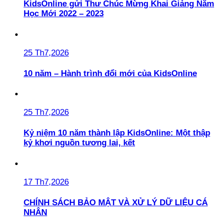
KidsOnline gửi Thư Chúc Mừng Khai Giảng Năm
Học Mới 2022 – 2023
25 Th7,2026
10 năm – Hành trình đổi mới của KidsOnline
25 Th7,2026
Kỷ niệm 10 năm thành lập KidsOnline: Một thập
kỷ khơi nguồn tương lai, kết
17 Th7,2026
CHÍNH SÁCH BẢO MẬT VÀ XỬ LÝ DỮ LIỆU CÁ
NHÂN