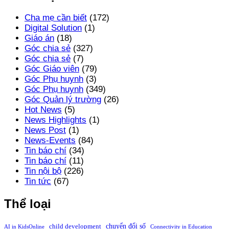
Cha mẹ cần biết
(172)
Digital Solution
(1)
Giáo án
(18)
Góc chia sẻ
(327)
Góc chia sẻ
(7)
Góc Giáo viên
(79)
Góc Phụ huynh
(3)
Góc Phụ huynh
(349)
Góc Quản lý trường
(26)
Hot News
(5)
News Highlights
(1)
News Post
(1)
News-Events
(84)
Tin báo chí
(34)
Tin báo chí
(11)
Tin nội bộ
(226)
Tin tức
(67)
Thể loại
chuyển đổi số
child development
AI in KidsOnline
Connectivity in Education