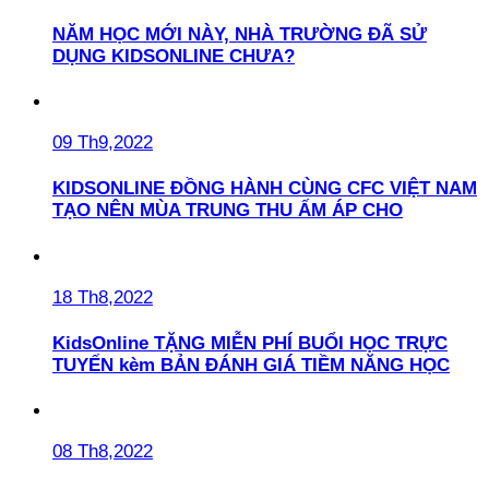
NĂM HỌC MỚI NÀY, NHÀ TRƯỜNG ĐÃ SỬ
DỤNG KIDSONLINE CHƯA?
09 Th9,2022
KIDSONLINE ĐỒNG HÀNH CÙNG CFC VIỆT NAM
TẠO NÊN MÙA TRUNG THU ẤM ÁP CHO
18 Th8,2022
KidsOnline TẶNG MIỄN PHÍ BUỔI HỌC TRỰC
TUYẾN kèm BẢN ĐÁNH GIÁ TIỀM NĂNG HỌC
08 Th8,2022