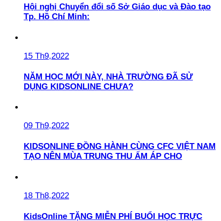
Hội nghị Chuyển đổi số Sở Giáo dục và Đào tạo
Tp. Hồ Chí Minh:
15 Th9,2022
NĂM HỌC MỚI NÀY, NHÀ TRƯỜNG ĐÃ SỬ
DỤNG KIDSONLINE CHƯA?
09 Th9,2022
KIDSONLINE ĐỒNG HÀNH CÙNG CFC VIỆT NAM
TẠO NÊN MÙA TRUNG THU ẤM ÁP CHO
18 Th8,2022
KidsOnline TẶNG MIỄN PHÍ BUỔI HỌC TRỰC