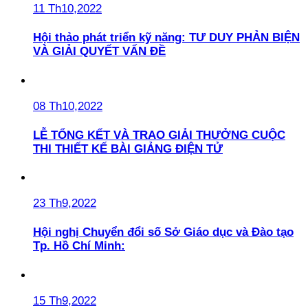
11 Th10,2022
Hội thảo phát triển kỹ năng: TƯ DUY PHẢN BIỆN
VÀ GIẢI QUYẾT VẤN ĐỀ
08 Th10,2022
LỄ TỔNG KẾT VÀ TRAO GIẢI THƯỞNG CUỘC
THI THIẾT KẾ BÀI GIẢNG ĐIỆN TỬ
23 Th9,2022
Hội nghị Chuyển đổi số Sở Giáo dục và Đào tạo
Tp. Hồ Chí Minh:
15 Th9,2022