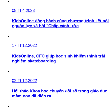
08 Th4,2023
KidsOnline đồng hành cùng chương trình kết nối
nguồn lực xã hội "Chắp cánh ước
17 Th12,2022
KidsOnline, CFC giúp học sinh khiếm thính trải
nghiệm skateboarding
02 Th12,2022
Hội thảo Khoa học chuyển đổi số trong giáo dục
mầm non đã diễn ra