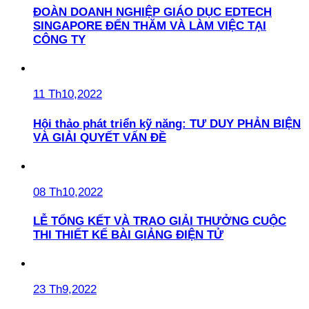
ĐOÀN DOANH NGHIỆP GIÁO DỤC EDTECH
SINGAPORE ĐẾN THĂM VÀ LÀM VIỆC TẠI
CÔNG TY
11 Th10,2022
Hội thảo phát triển kỹ năng: TƯ DUY PHẢN BIỆN
VÀ GIẢI QUYẾT VẤN ĐỀ
08 Th10,2022
LỄ TỔNG KẾT VÀ TRAO GIẢI THƯỞNG CUỘC
THI THIẾT KẾ BÀI GIẢNG ĐIỆN TỬ
23 Th9,2022