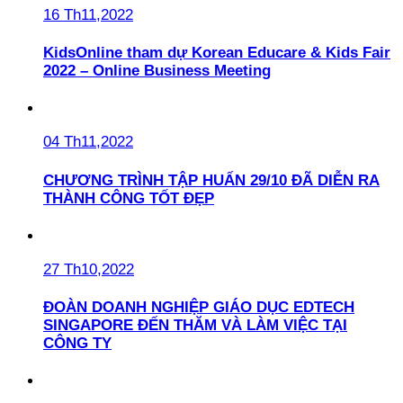
16 Th11,2022
KidsOnline tham dự Korean Educare & Kids Fair
2022 – Online Business Meeting
04 Th11,2022
CHƯƠNG TRÌNH TẬP HUẤN 29/10 ĐÃ DIỄN RA
THÀNH CÔNG TỐT ĐẸP
27 Th10,2022
ĐOÀN DOANH NGHIỆP GIÁO DỤC EDTECH
SINGAPORE ĐẾN THĂM VÀ LÀM VIỆC TẠI
CÔNG TY