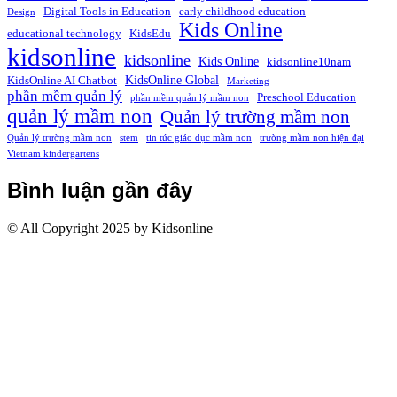
Digital Tools in Education
early childhood education
Design
Kids Online
educational technology
KidsEdu
kidsonline
kidsonline
Kids Online
kidsonline10nam
KidsOnline Global
KidsOnline AI Chatbot
Marketing
phần mềm quản lý
Preschool Education
phần mềm quản lý mầm non
quản lý mầm non
Quản lý trường mầm non
Quản lý trường mầm non
stem
tin tức giáo dục mầm non
trường mầm non hiện đại
Vietnam kindergartens
Bình luận gần đây
© All Copyright 2025 by Kidsonline