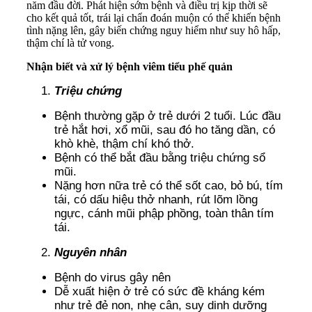
năm đầu đời. Phát hiện sớm bệnh và điều trị kịp thời sẽ
cho kết quả tốt, trái lại chẩn đoán muộn có thể khiến bệnh
tình nặng lên, gây biến chứng nguy hiểm như suy hô hấp,
thậm chí là tử vong.
Nhận biết và xử lý bệnh viêm tiểu phế quản
Triệu chứng
Bệnh thường gặp ở trẻ dưới 2 tuổi. Lúc đầu
trẻ hắt hơi, xổ mũi, sau đó ho tăng dần, có
khò khè, thậm chí khó thở.
Bệnh có thể bắt đầu bằng triệu chứng sổ
mũi.
Nặng hơn nữa trẻ có thể sốt cao, bỏ bú, tím
tái, có dấu hiệu thở nhanh, rút lõm lồng
ngực, cánh mũi phập phồng, toàn thân tím
tái.
Nguyên nhân
Bệnh do virus gây nên
Dễ xuất hiện ở trẻ có sức đề kháng kém
như trẻ đẻ non, nhẹ cân, suy dinh dưỡng