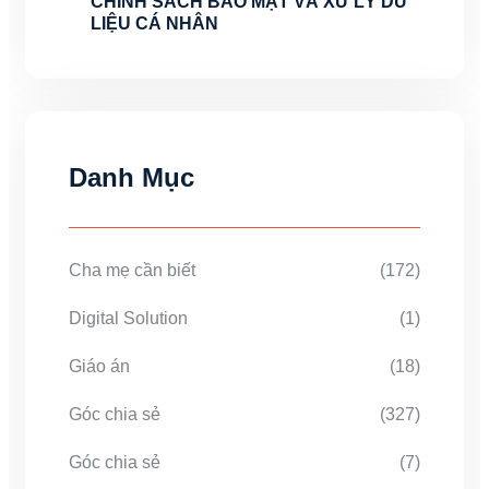
CHÍNH SÁCH BẢO MẬT VÀ XỬ LÝ DỮ
LIỆU CÁ NHÂN
Danh Mục
Cha mẹ cần biết
(172)
Digital Solution
(1)
Giáo án
(18)
Góc chia sẻ
(327)
Góc chia sẻ
(7)