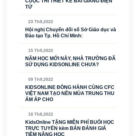
CUỘC THI THIẾT KẾ BÀI GIẢNG ĐIỆN
TỬ
23 Th9,2022
Hội nghị Chuyển đổi số Sở Giáo dục và
Đào tạo Tp. Hồ Chí Minh:
15 Th9,2022
NĂM HỌC MỚI NÀY, NHÀ TRƯỜNG ĐÃ
SỬ DỤNG KIDSONLINE CHƯA?
09 Th9,2022
KIDSONLINE ĐỒNG HÀNH CÙNG CFC
VIỆT NAM TẠO NÊN MÙA TRUNG THU
ẤM ÁP CHO
18 Th8,2022
KidsOnline TẶNG MIỄN PHÍ BUỔI HỌC
TRỰC TUYẾN kèm BẢN ĐÁNH GIÁ
TIỀM NĂNG HỌC