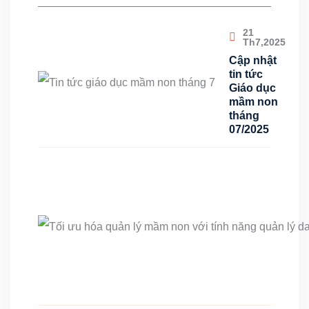
21
Th7,2025
Cập nhật
tin tức
Giáo dục
mầm non
tháng
07/2025