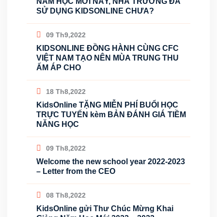
NĂM HỌC MỚI NÀY, NHÀ TRƯỜNG ĐÃ
SỬ DỤNG KIDSONLINE CHƯA?
09 Th9,2022
KIDSONLINE ĐỒNG HÀNH CÙNG CFC
VIỆT NAM TẠO NÊN MÙA TRUNG THU
ẤM ÁP CHO
18 Th8,2022
KidsOnline TẶNG MIỄN PHÍ BUỔI HỌC
TRỰC TUYẾN kèm BẢN ĐÁNH GIÁ TIỀM
NĂNG HỌC
09 Th8,2022
Welcome the new school year 2022-2023
– Letter from the CEO
08 Th8,2022
KidsOnline gửi Thư Chúc Mừng Khai