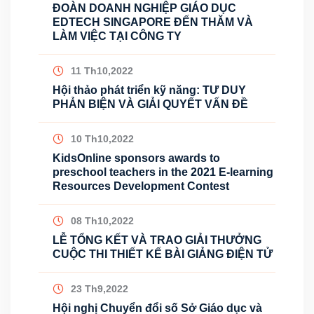
ĐOÀN DOANH NGHIỆP GIÁO DỤC
EDTECH SINGAPORE ĐẾN THĂM VÀ
LÀM VIỆC TẠI CÔNG TY
11 Th10,2022
Hội thảo phát triển kỹ năng: TƯ DUY
PHẢN BIỆN VÀ GIẢI QUYẾT VẤN ĐỀ
10 Th10,2022
KidsOnline sponsors awards to
preschool teachers in the 2021 E-learning
Resources Development Contest
08 Th10,2022
LỄ TỔNG KẾT VÀ TRAO GIẢI THƯỞNG
CUỘC THI THIẾT KẾ BÀI GIẢNG ĐIỆN TỬ
23 Th9,2022
Hội nghị Chuyển đổi số Sở Giáo dục và