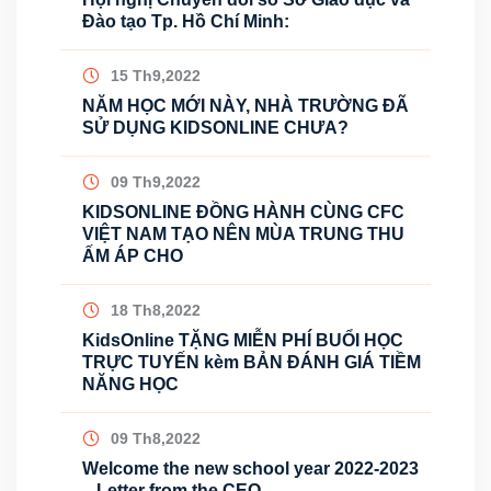
Đào tạo Tp. Hồ Chí Minh:
15 Th9,2022
NĂM HỌC MỚI NÀY, NHÀ TRƯỜNG ĐÃ
SỬ DỤNG KIDSONLINE CHƯA?
09 Th9,2022
KIDSONLINE ĐỒNG HÀNH CÙNG CFC
VIỆT NAM TẠO NÊN MÙA TRUNG THU
ẤM ÁP CHO
18 Th8,2022
KidsOnline TẶNG MIỄN PHÍ BUỔI HỌC
TRỰC TUYẾN kèm BẢN ĐÁNH GIÁ TIỀM
NĂNG HỌC
09 Th8,2022
Welcome the new school year 2022-2023
– Letter from the CEO