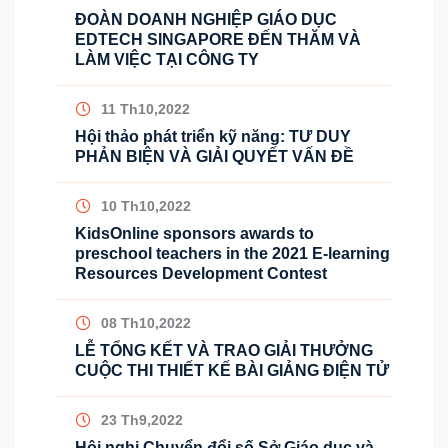
ĐOÀN DOANH NGHIỆP GIÁO DỤC
EDTECH SINGAPORE ĐẾN THĂM VÀ
LÀM VIỆC TẠI CÔNG TY
11 Th10,2022
Hội thảo phát triển kỹ năng: TƯ DUY
PHẢN BIỆN VÀ GIẢI QUYẾT VẤN ĐỀ
10 Th10,2022
KidsOnline sponsors awards to
preschool teachers in the 2021 E-learning
Resources Development Contest
08 Th10,2022
LỄ TỔNG KẾT VÀ TRAO GIẢI THƯỞNG
CUỘC THI THIẾT KẾ BÀI GIẢNG ĐIỆN TỬ
23 Th9,2022
Hội nghị Chuyển đổi số Sở Giáo dục và