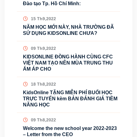
Đào tạo Tp. Hồ Chí Minh:
15 Th9,2022
NĂM HỌC MỚI NÀY, NHÀ TRƯỜNG ĐÃ
SỬ DỤNG KIDSONLINE CHƯA?
09 Th9,2022
KIDSONLINE ĐỒNG HÀNH CÙNG CFC
VIỆT NAM TẠO NÊN MÙA TRUNG THU
ẤM ÁP CHO
18 Th8,2022
KidsOnline TẶNG MIỄN PHÍ BUỔI HỌC
TRỰC TUYẾN kèm BẢN ĐÁNH GIÁ TIỀM
NĂNG HỌC
09 Th8,2022
Welcome the new school year 2022-2023
– Letter from the CEO