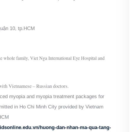
 quận 10, tp.HCM
the whole family, Viet
Nga International Eye Hospital and
with Vietnamese – Russian doctors.
ced myopia and myopia treatment packages for
mitted in Ho Chi Minh City provided by Vietnam
 HCM
kidsonline.edu.vn/huong-dan-nhan-ma-qua-tang-