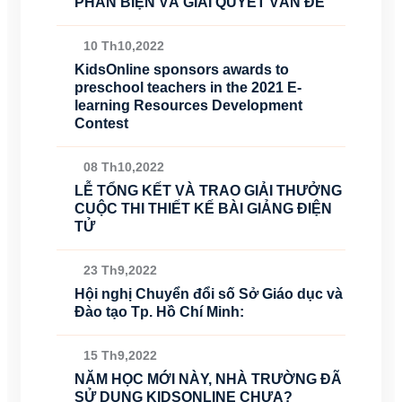
PHẢN BIỆN VÀ GIẢI QUYẾT VẤN ĐỀ
10 Th10,2022
KidsOnline sponsors awards to
preschool teachers in the 2021 E-
learning Resources Development
Contest
08 Th10,2022
LỄ TỔNG KẾT VÀ TRAO GIẢI THƯỞNG
CUỘC THI THIẾT KẾ BÀI GIẢNG ĐIỆN
TỬ
23 Th9,2022
Hội nghị Chuyển đổi số Sở Giáo dục và
Đào tạo Tp. Hồ Chí Minh:
15 Th9,2022
NĂM HỌC MỚI NÀY, NHÀ TRƯỜNG ĐÃ
SỬ DỤNG KIDSONLINE CHƯA?