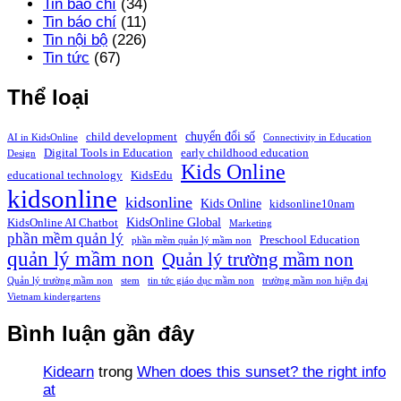
Tin báo chí
(34)
Tin báo chí
(11)
Tin nội bộ
(226)
Tin tức
(67)
Thể loại
chuyển đổi số
child development
AI in KidsOnline
Connectivity in Education
Digital Tools in Education
early childhood education
Design
Kids Online
educational technology
KidsEdu
kidsonline
kidsonline
Kids Online
kidsonline10nam
KidsOnline Global
KidsOnline AI Chatbot
Marketing
phần mềm quản lý
Preschool Education
phần mềm quản lý mầm non
quản lý mầm non
Quản lý trường mầm non
Quản lý trường mầm non
stem
tin tức giáo dục mầm non
trường mầm non hiện đại
Vietnam kindergartens
Bình luận gần đây
Kidearn
trong
When does this sunset? the right info
at