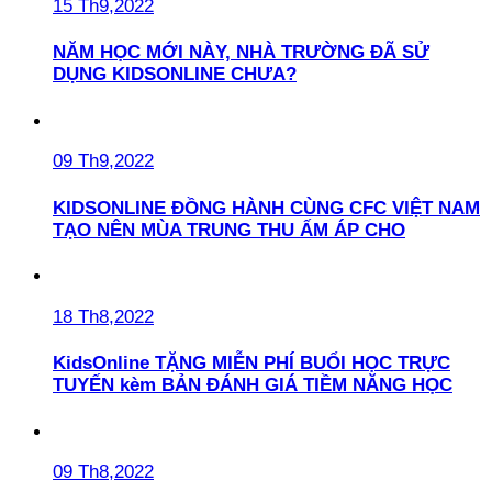
15 Th9,2022
NĂM HỌC MỚI NÀY, NHÀ TRƯỜNG ĐÃ SỬ
DỤNG KIDSONLINE CHƯA?
09 Th9,2022
KIDSONLINE ĐỒNG HÀNH CÙNG CFC VIỆT NAM
TẠO NÊN MÙA TRUNG THU ẤM ÁP CHO
18 Th8,2022
KidsOnline TẶNG MIỄN PHÍ BUỔI HỌC TRỰC
TUYẾN kèm BẢN ĐÁNH GIÁ TIỀM NĂNG HỌC
09 Th8,2022