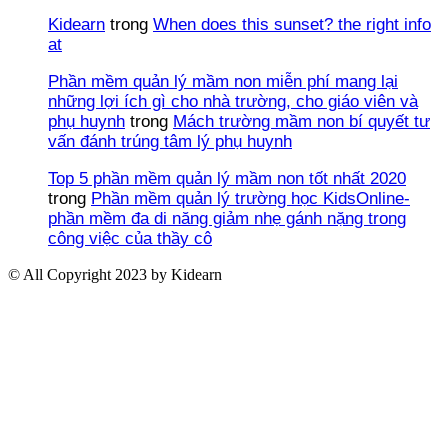
Kidearn
trong
When does this sunset? the right info
at
Phần mềm quản lý mầm non miễn phí mang lại
những lợi ích gì cho nhà trường, cho giáo viên và
phụ huynh
trong
Mách trường mầm non bí quyết tư
vấn đánh trúng tâm lý phụ huynh
Top 5 phần mềm quản lý mầm non tốt nhất 2020
trong
Phần mềm quản lý trường học KidsOnline-
phần mềm đa di năng giảm nhẹ gánh nặng trong
công việc của thầy cô
© All Copyright 2023 by Kidearn