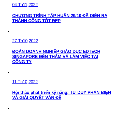
04 Th11,2022
CHƯƠNG TRÌNH TẬP HUẤN 29/10 ĐÃ DIỄN RA
THÀNH CÔNG TỐT ĐẸP
27 Th10,2022
ĐOÀN DOANH NGHIỆP GIÁO DỤC EDTECH
SINGAPORE ĐẾN THĂM VÀ LÀM VIỆC TẠI
CÔNG TY
11 Th10,2022
Hội thảo phát triển kỹ năng: TƯ DUY PHẢN BIỆN
VÀ GIẢI QUYẾT VẤN ĐỀ