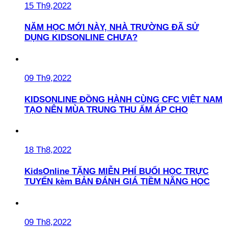
15 Th9,2022
NĂM HỌC MỚI NÀY, NHÀ TRƯỜNG ĐÃ SỬ
DỤNG KIDSONLINE CHƯA?
09 Th9,2022
KIDSONLINE ĐỒNG HÀNH CÙNG CFC VIỆT NAM
TẠO NÊN MÙA TRUNG THU ẤM ÁP CHO
18 Th8,2022
KidsOnline TẶNG MIỄN PHÍ BUỔI HỌC TRỰC
TUYẾN kèm BẢN ĐÁNH GIÁ TIỀM NĂNG HỌC
09 Th8,2022