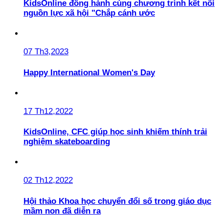
KidsOnline đồng hành cùng chương trình kết nối
nguồn lực xã hội "Chắp cánh ước
07 Th3,2023
Happy International Women's Day
17 Th12,2022
KidsOnline, CFC giúp học sinh khiếm thính trải
nghiệm skateboarding
02 Th12,2022
Hội thảo Khoa học chuyển đổi số trong giáo dục
mầm non đã diễn ra