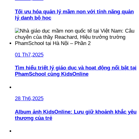
Tối ưu hóa quản lý mầm non với tính năng quản
lý danh bộ học
01 Th7,2025
Tìm hiểu triết lý giáo dục và hoạt động nổi bật tại
PhamSchool cùng KidsOnline
28 Th6,2025
Album ảnh KidsOnline: Lưu giữ khoảnh khắc yêu
thương của trẻ