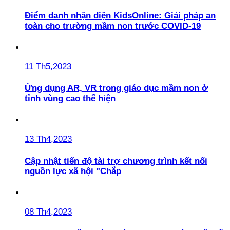
Điểm danh nhận diện KidsOnline: Giải pháp an
toàn cho trường mầm non trước COVID-19
11 Th5,2023
Ứng dụng AR, VR trong giáo dục mầm non ở
tỉnh vùng cao thể hiện
13 Th4,2023
Cập nhật tiến độ tài trợ chương trình kết nối
nguồn lực xã hội "Chắp
08 Th4,2023