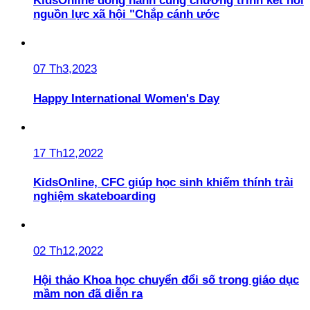
KidsOnline đồng hành cùng chương trình kết nối
nguồn lực xã hội "Chắp cánh ước
07 Th3,2023
Happy International Women's Day
17 Th12,2022
KidsOnline, CFC giúp học sinh khiếm thính trải
nghiệm skateboarding
02 Th12,2022
Hội thảo Khoa học chuyển đổi số trong giáo dục
mầm non đã diễn ra