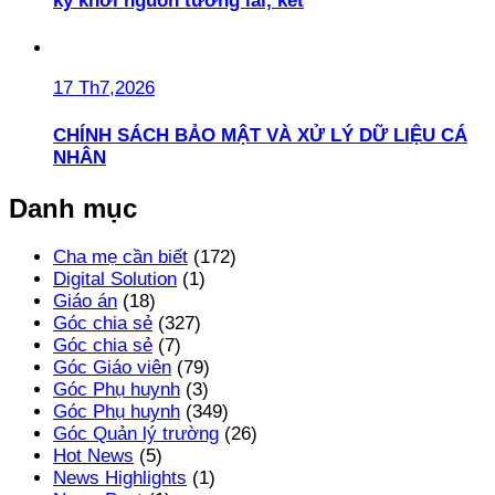
kỷ khơi nguồn tương lai, kết
17 Th7,2026
CHÍNH SÁCH BẢO MẬT VÀ XỬ LÝ DỮ LIỆU CÁ
NHÂN
Danh mục
Cha mẹ cần biết
(172)
Digital Solution
(1)
Giáo án
(18)
Góc chia sẻ
(327)
Góc chia sẻ
(7)
Góc Giáo viên
(79)
Góc Phụ huynh
(3)
Góc Phụ huynh
(349)
Góc Quản lý trường
(26)
Hot News
(5)
News Highlights
(1)