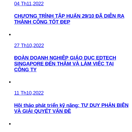
04 Th11,2022
CHƯƠNG TRÌNH TẬP HUẤN 29/10 ĐÃ DIỄN RA
THÀNH CÔNG TỐT ĐẸP
27 Th10,2022
ĐOÀN DOANH NGHIỆP GIÁO DỤC EDTECH
SINGAPORE ĐẾN THĂM VÀ LÀM VIỆC TẠI
CÔNG TY
11 Th10,2022
Hội thảo phát triển kỹ năng: TƯ DUY PHẢN BIỆN
VÀ GIẢI QUYẾT VẤN ĐỀ