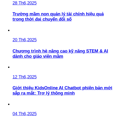
28 Th6,2025
Trường mầm non quản lý tài chính hiệu quả
trong thời đại chuyển đổi số
20 Th6,2025
Chương trình hè nâng cao kỹ năng STEM & AI
dành cho giáo viên mầm
12 Th6,2025
Giới thiệu KidsOnline AI Chatbot phiên bản mới
sắp ra mắt: Trợ lý thông minh
04 Th6,2025