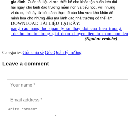
gia đình
. Cuốn tài liệu được thiết kế cho khóa tập huấn kéo dài
hai ngày cho lãnh đạo trường mầm non và tiểu học, với những
ví dụ cụ thể lấy từ bối cảnh thực tế của khu vực khó khăn để
minh họa cho những điều mà lãnh đạo nhà trường có thể làm.
DOWNLOAD TÀI LIỆU TẠI ĐÂY:
nang_cao_nang_luc_quan_ly_su_thay_doi_cua_hieu_truong-
_de_ho_tro_tre_trong_giai_doan_chuyen_tiep_tu_mam_non_len
(Nguồn: vvob.be)
Categories
Góc chia sẻ
Góc Quản lý trường
Leave a comment