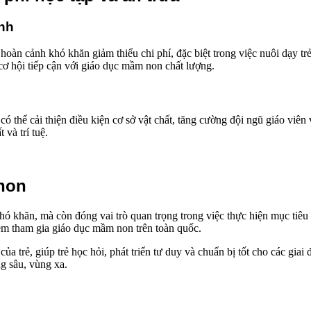
ình
ó hoàn cảnh khó khăn giảm thiểu chi phí, đặc biệt trong việc nuôi dạy t
 cơ hội tiếp cận với giáo dục mầm non chất lượng.
 có thể cải thiện điều kiện cơ sở vật chất, tăng cường đội ngũ giáo vi
 và trí tuệ.
non
 khó khăn, mà còn đóng vai trò quan trọng trong việc thực hiện mục t
 em tham gia giáo dục mầm non trên toàn quốc.
a trẻ, giúp trẻ học hỏi, phát triển tư duy và chuẩn bị tốt cho các giai 
ng sâu, vùng xa.