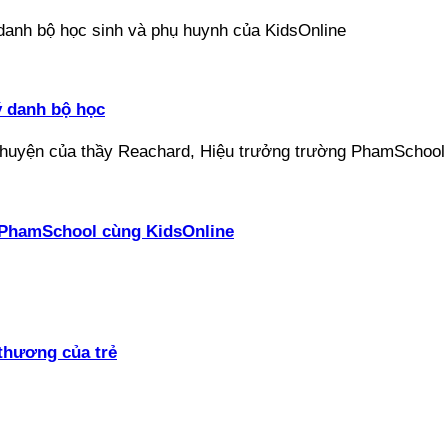
ý danh bộ học
ại PhamSchool cùng KidsOnline
thương của trẻ