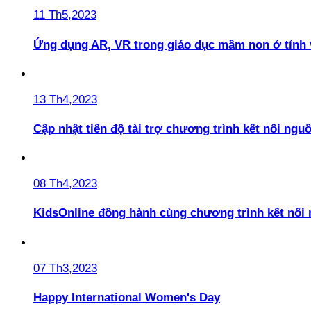
11 Th5,2023
Ứng dụng AR, VR trong giáo dục mầm non ở tỉnh 
13 Th4,2023
Cập nhật tiến độ tài trợ chương trình kết nối ngu
08 Th4,2023
KidsOnline đồng hành cùng chương trình kết nối
07 Th3,2023
Happy International Women's Day