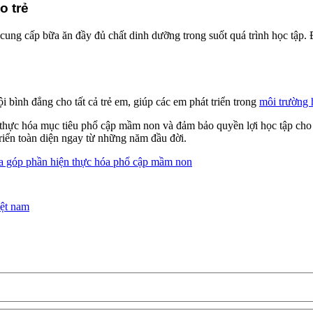
 trẻ
cung cấp bữa ăn đầy đủ chất dinh dưỡng trong suốt quá trình học tập. Đ
ội bình đẳng cho tất cả trẻ em, giúp các em phát triển trong
môi trường 
 thực hóa mục tiêu phổ cập mầm non và đảm bảo quyền lợi học tập cho 
triển toàn diện ngay từ những năm đầu đời.
ưa góp phần hiện thực hóa phổ cập mầm non
ệt nam