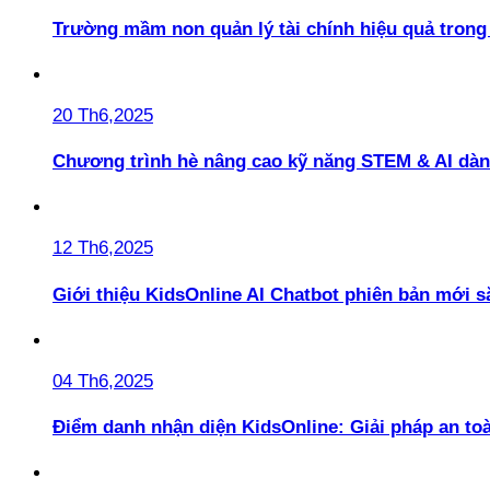
Trường mầm non quản lý tài chính hiệu quả trong 
20 Th6,2025
Chương trình hè nâng cao kỹ năng STEM & AI dàn
12 Th6,2025
Giới thiệu KidsOnline AI Chatbot phiên bản mới s
04 Th6,2025
Điểm danh nhận diện KidsOnline: Giải pháp an t