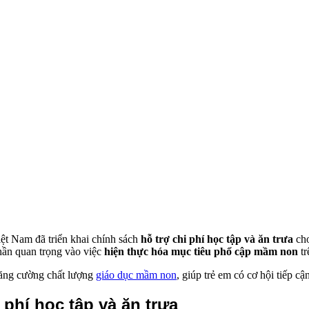
ệt Nam đã triển khai chính sách
hỗ trợ chi phí học tập và ăn trưa
cho
hần quan trọng vào việc
hiện thực hóa mục tiêu phổ cập mầm non
tr
 tăng cường chất lượng
giáo dục mầm non
, giúp trẻ em có cơ hội tiếp c
 phí học tập và ăn trưa