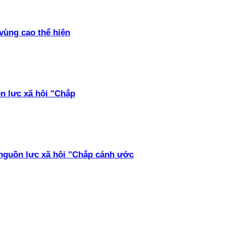
vùng cao thể hiện
ồn lực xã hội "Chắp
 nguồn lực xã hội "Chắp cánh ước