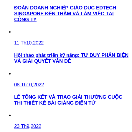
ĐOÀN DOANH NGHIỆP GIÁO DỤC EDTECH
SINGAPORE ĐẾN THĂM VÀ LÀM VIỆC TẠI
CÔNG TY
11 Th10,2022
Hội thảo phát triển kỹ năng: TƯ DUY PHẢN BIỆN
VÀ GIẢI QUYẾT VẤN ĐỀ
08 Th10,2022
LỄ TỔNG KẾT VÀ TRAO GIẢI THƯỞNG CUỘC
THI THIẾT KẾ BÀI GIẢNG ĐIỆN TỬ
23 Th9,2022