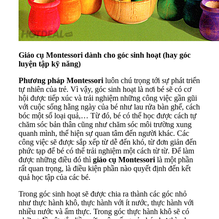
Giáo cụ Montessori dành cho góc sinh hoạt (hay góc
luyện tập kỹ năng)
Phương pháp Montessori
luôn chú trọng tới sự phát triển
tự nhiên của trẻ. Vì vậy, góc sinh hoạt là nơi bé sẽ có cơ
hội được tiếp xúc và trải nghiệm những công việc gần gũi
với cuộc sống hằng ngày của bé như lau rửa bàn ghế, cách
bóc một số loại quả,… Từ đó, bé có thể học được cách tự
chăm sóc bản thân cũng như chăm sóc môi trường xung
quanh mình, thể hiện sự quan tâm đến người khác. Các
công việc sẽ được sắp xếp từ dễ đến khó, từ đơn giản đến
phức tạp để bé có thể trải nghiệm một cách từ từ. Để làm
được những điều đó thì
giáo cụ Montessori
là một phần
rất quan trọng, là điều kiện phần nào quyết định đến kết
quả học tập của các bé.
Trong góc sinh hoạt sẽ được chia ra thành các góc nhỏ
như thực hành khô, thực hành với ít nước, thực hành với
nhiều nước và ẩm thực. Trong góc thực hành khô sẽ có