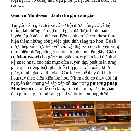
loại hạt có vỏ cứng như đậu phộng, hạt dẻ; cách bóc, vắt
cam,…
Giáo cụ Montessori dành cho góc cảm giác
Tại góc cảm giác, trẻ sẽ có cơ hội được củng cố và hệ
thống lại những cảm giác, tri giác đã được hình thành,
luyện tập ở góc sinh hoạt. Bên cạnh đó bé còn được thực
hiện thêm những công việc giàu tính sáng tạo hơn. Bé sẽ
được tiếp xúc trực tiếp với các vật thật sau đó chuyển sang
thực hiện những công việc trên tranh hay trên giấy.
Giáo
cụ Montessori
cho góc cảm giác được phân loại thành 4
kệ khác nhau cho các mục đích luyện tập, phát triển từng
giác quan riêng biệt: phát triển thị giác, xúc giác, khứu
giác, thính giác và thị giác. Các kệ có thể thay đổi linh
hoạt tuỳ theo điều kiện lớp học. Nhưng dù có thay đổi thì
nguyên tắc chung về sắp xếp đồ đạc trong
phương pháp
Montessori
là từ dễ đến khó, từ to đến nhỏ, từ đơn giản
đến phức tạp, từ trái sang phải và từ trên xuống dưới.