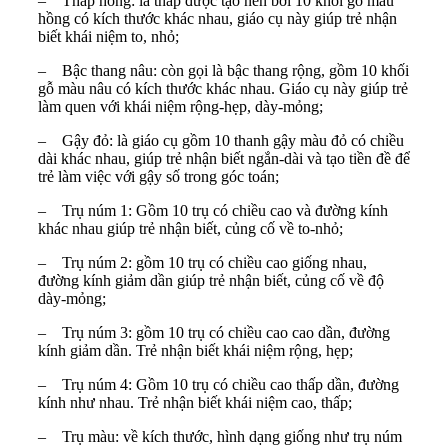
–
Tháp hồng: là tháp được tạo nên bởi 10 khối gỗ màu
hồng có kích thước khác nhau, giáo cụ này giúp trẻ nhận
biết khái niệm to, nhỏ;
–
Bậc thang nâu: còn gọi là bậc thang rộng, gồm 10 khối
gỗ màu nâu có kích thước khác nhau. Giáo cụ này giúp trẻ
làm quen với khái niệm rộng-hẹp, dày-mỏng;
–
Gậy đỏ: là giáo cụ gồm 10 thanh gậy màu đỏ có chiều
dài khác nhau, giúp trẻ nhận biết ngắn-dài và tạo tiền đề để
trẻ làm việc với gậy số trong góc toán;
–
Trụ núm 1: Gồm 10 trụ có chiều cao và đường kính
khác nhau giúp trẻ nhận biết, củng cố về to-nhỏ;
–
Trụ núm 2: gồm 10 trụ có chiều cao giống nhau,
đường kính giảm dần giúp trẻ nhận biết, củng cố về độ
dày-mỏng;
–
Trụ núm 3: gồm 10 trụ có chiều cao cao dần, đường
kính giảm dần. Trẻ nhận biết khái niệm rộng, hẹp;
–
Trụ núm 4: Gồm 10 trụ có chiều cao thấp dần, đường
kính như nhau. Trẻ nhận biết khái niệm cao, thấp;
–
Trụ màu: về kích thước, hình dạng giống như trụ núm