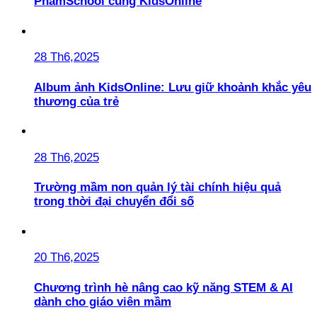
PhamSchool cùng KidsOnline
28 Th6,2025
Album ảnh KidsOnline: Lưu giữ khoảnh khắc yêu
thương của trẻ
28 Th6,2025
Trường mầm non quản lý tài chính hiệu quả
trong thời đại chuyển đổi số
20 Th6,2025
Chương trình hè nâng cao kỹ năng STEM & AI
dành cho giáo viên mầm