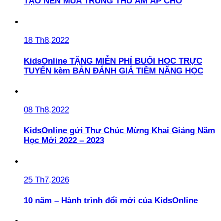
TẠO NÊN MÙA TRUNG THU ẤM ÁP CHO
18 Th8,2022
KidsOnline TẶNG MIỄN PHÍ BUỔI HỌC TRỰC
TUYẾN kèm BẢN ĐÁNH GIÁ TIỀM NĂNG HỌC
08 Th8,2022
KidsOnline gửi Thư Chúc Mừng Khai Giảng Năm
Học Mới 2022 – 2023
25 Th7,2026
10 năm – Hành trình đổi mới của KidsOnline