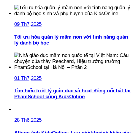
09 Th7,2025
Tối ưu hóa quản lý mầm non với tính năng quản
lý danh bộ học
01 Th7,2025
Tìm hiểu triết lý giáo dục và hoạt động nổi bật tại
PhamSchool cùng KidsOnline
28 Th6,2025
Album ảnh KidsOnline: Lưu giữ khoảnh khắc yêu