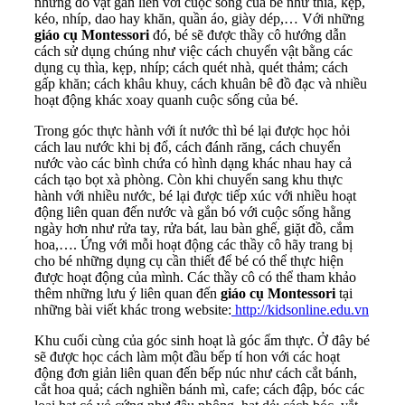
những đồ vật gắn liền với cuộc sống của bé như thìa, kẹp,
kéo, nhíp, dao hay khăn, quần áo, giày dép,… Với những
giáo cụ Montessori
đó, bé sẽ được thầy cô hướng dẫn
cách sử dụng chúng như việc cách chuyển vật bằng các
dụng cụ thìa, kẹp, nhíp; cách quét nhà, quét thảm; cách
gấp khăn; cách khâu khuy, cách khuân bê đồ đạc và nhiều
hoạt động khác xoay quanh cuộc sống của bé.
Trong góc thực hành với ít nước thì bé lại được học hỏi
cách lau nước khi bị đổ, cách đánh răng, cách chuyển
nước vào các bình chứa có hình dạng khác nhau hay cả
cách tạo bọt xà phòng. Còn khi chuyển sang khu thực
hành với nhiều nước, bé lại được tiếp xúc với nhiều hoạt
động liên quan đến nước và gắn bó với cuộc sống hằng
ngày hơn như rửa tay, rửa bát, lau bàn ghế, giặt đồ, cắm
hoa,…. Ứng với mỗi hoạt động các thầy cô hãy trang bị
cho bé những dụng cụ cần thiết để bé có thể thực hiện
được hoạt động của mình. Các thầy cô có thể tham khảo
thêm những lưu ý liên quan đến
giáo cụ Montessori
tại
những bài viết khác trong website:
http://kidsonline.edu.vn
Khu cuối cùng của góc sinh hoạt là góc ẩm thực. Ở đây bé
sẽ được học cách làm một đầu bếp tí hon với các hoạt
động đơn giản liên quan đến bếp núc như cách cắt bánh,
cắt hoa quả; cách nghiền bánh mì, cafe; cách đập, bóc các