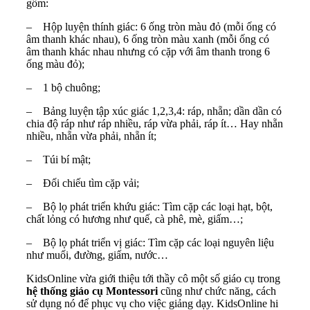
gồm:
–
Hộp luyện thính giác: 6 ống tròn màu đỏ (mỗi ống có
âm thanh khác nhau), 6 ống tròn màu xanh (mỗi ống có
âm thanh khác nhau nhưng có cặp với âm thanh trong 6
ống màu đỏ);
–
1 bộ chuông;
–
Bảng luyện tập xúc giác 1,2,3,4: ráp, nhẵn; dần dần có
chia độ ráp như ráp nhiều, ráp vừa phải, ráp ít… Hay nhẵn
nhiều, nhẵn vừa phải, nhẵn ít;
–
Túi bí mật;
–
Đối chiếu tìm cặp vải;
–
Bộ lọ phát triển khứu giác: Tìm cặp các loại hạt, bột,
chất lỏng có hương như quế, cà phê, mè, giấm…;
–
Bộ lọ phát triển vị giác: Tìm cặp các loại nguyên liệu
như muối, đường, giấm, nước…
KidsOnline vừa giới thiệu tới thầy cô một số giáo cụ trong
hệ thống giáo cụ Montessori
cũng như chức năng, cách
sử dụng nó để phục vụ cho việc giảng dạy. KidsOnline hi