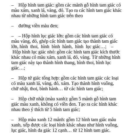
–
Hộp hình tam giác: gồm các mảnh gỗ hình tam giác có
màu xám, xanh lá, vàng, đỏ. Tạo ra các hình tam giác khác
nhau từ những hình tam giác trên theo
–
đường viền màu đen;
–
– Hộp hình lục giác lớn: gồm các hình tam giác có
màu vàng, đỏ, ghép các hình tam giác tạo thành tam giác
lớn, hình thoi, hình bình hành, hình lục giác…; –
Hộp hình lục giác nhỏ: gồm các hình tam giác kích thước
khác nhau có màu xám, xanh lá, đỏ, vàng. Từ những hình
tam giác này tạo thành hình thang, hình thoi, hình lục
giác…;
–
Hộp tứ giác tổng hợp: gồm các hình tam giác các loại
có màu xanh lá, vàng, đỏ, xám. Tạo thành hình vuông,
chữ nhật, thoi, bình hành… từ các hình tam giác;
–
Hộp chữ nhật (màu xanh): gồm 5 mảnh gỗ hình tam
giác màu xanh, không có viền đen. Tạo ra các hình khác
nhau theo ý thích từ 5 hình tam giác;
–
Hộp màu xanh 12 mảnh: gồm 12 hình tam giác màu
xanh, xếp được các loại hình khác nhau như hình vuông,
lục giác, hình đa giác 12 cạnh… từ 12 hình tam giác.