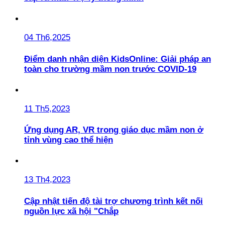
04 Th6,2025
Điểm danh nhận diện KidsOnline: Giải pháp an
toàn cho trường mầm non trước COVID-19
11 Th5,2023
Ứng dụng AR, VR trong giáo dục mầm non ở
tỉnh vùng cao thể hiện
13 Th4,2023
Cập nhật tiến độ tài trợ chương trình kết nối
nguồn lực xã hội "Chắp