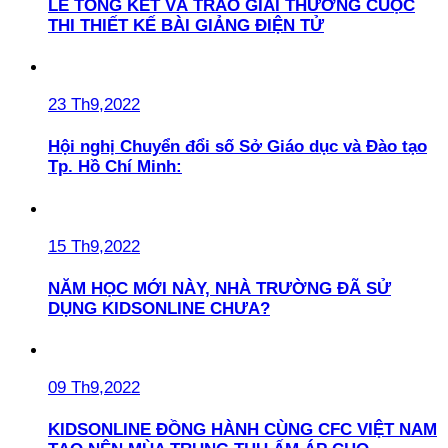
LỄ TỔNG KẾT VÀ TRAO GIẢI THƯỞNG CUỘC
THI THIẾT KẾ BÀI GIẢNG ĐIỆN TỬ
23 Th9,2022
Hội nghị Chuyển đổi số Sở Giáo dục và Đào tạo
Tp. Hồ Chí Minh:
15 Th9,2022
NĂM HỌC MỚI NÀY, NHÀ TRƯỜNG ĐÃ SỬ
DỤNG KIDSONLINE CHƯA?
09 Th9,2022
KIDSONLINE ĐỒNG HÀNH CÙNG CFC VIỆT NAM