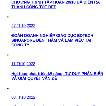
CHƯƠNG TRÌNH TẬP HUẤN 29/10 ĐÃ DIỄN RA
THÀNH CÔNG TỐT ĐẸP
27 Th10,2022
ĐOÀN DOANH NGHIỆP GIÁO DỤC EDTECH
SINGAPORE ĐẾN THĂM VÀ LÀM VIỆC TẠI
CÔNG TY
11 Th10,2022
Hội thảo phát triển kỹ năng: TƯ DUY PHẢN BIỆN
VÀ GIẢI QUYẾT VẤN ĐỀ
08 Th10,2022