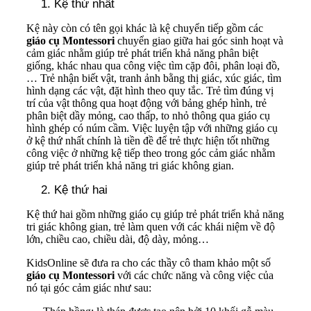
Kệ thứ nhất
Kệ này còn có tên gọi khác là kệ chuyển tiếp gồm các
giáo cụ Montessori
chuyển giao giữa hai góc sinh hoạt và
cảm giác nhằm giúp trẻ phát triển khả năng phân biệt
giống, khác nhau qua công việc tìm cặp đôi, phân loại đồ,
… Trẻ nhận biết vật, tranh ảnh bằng thị giác, xúc giác, tìm
hình dạng các vật, đặt hình theo quy tắc. Trẻ tìm đúng vị
trí của vật thông qua hoạt động với bảng ghép hình, trẻ
phân biệt dầy mỏng, cao thấp, to nhỏ thông qua giáo cụ
hình ghép có núm cầm. Việc luyện tập với những giáo cụ
ở kệ thứ nhất chính là tiền đề để trẻ thực hiện tốt những
công việc ở những kệ tiếp theo trong góc cảm giác nhằm
giúp trẻ phát triển khả năng tri giác không gian.
Kệ thứ hai
Kệ thứ hai gồm những giáo cụ giúp trẻ phát triển khả năng
tri giác không gian, trẻ làm quen với các khái niệm về độ
lớn, chiều cao, chiều dài, độ dày, mỏng…
KidsOnline sẽ đưa ra cho các thầy cô tham khảo một số
giáo cụ Montessori
với các chức năng và công việc của
nó tại góc cảm giác như sau: