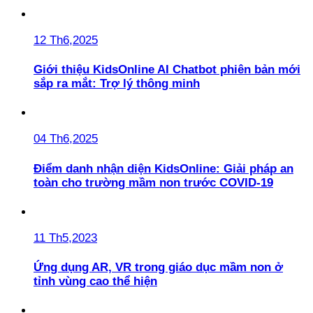
12 Th6,2025
Giới thiệu KidsOnline AI Chatbot phiên bản mới
sắp ra mắt: Trợ lý thông minh
04 Th6,2025
Điểm danh nhận diện KidsOnline: Giải pháp an
toàn cho trường mầm non trước COVID-19
11 Th5,2023
Ứng dụng AR, VR trong giáo dục mầm non ở
tỉnh vùng cao thể hiện