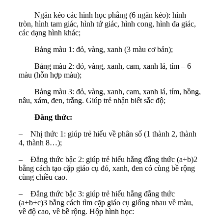
Ngăn kéo các hình học phẳng (6 ngăn kéo): hình
tròn, hình tam giác, hình tứ giác, hình cong, hình đa giác,
các dạng hình khác;
Bảng màu 1: đỏ, vàng, xanh (3 màu cơ bản);
Bảng màu 2: đỏ, vàng, xanh, cam, xanh lá, tím – 6
màu (hỗn hợp màu);
Bảng màu 3: đỏ, vàng, xanh, cam, xanh lá, tím, hồng,
nâu, xám, đen, trắng. Giúp trẻ nhận biết sắc độ;
Đẳng thức:
–
Nhị thức 1: giúp trẻ hiểu về phân số (1 thành 2, thành
4, thành 8…);
–
Đẳng thức bậc 2: giúp trẻ hiểu hằng đẳng thức (a+b)2
bằng cách tạo cặp giáo cụ đỏ, xanh, đen có cùng bề rộng
cùng chiều cao.
–
Đẳng thức bậc 3: giúp trẻ hiểu hằng đẳng thức
(a+b+c)3 bằng cách tìm cặp giáo cụ giống nhau về màu,
về độ cao, về bề rộng. Hộp hình học: