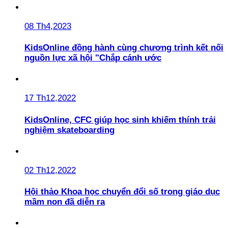
08 Th4,2023
KidsOnline đồng hành cùng chương trình kết nối
nguồn lực xã hội "Chắp cánh ước
17 Th12,2022
KidsOnline, CFC giúp học sinh khiếm thính trải
nghiệm skateboarding
02 Th12,2022
Hội thảo Khoa học chuyển đổi số trong giáo dục
mầm non đã diễn ra