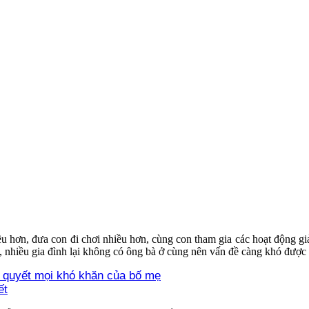
 hơn, đưa con đi chơi nhiều hơn, cùng con tham gia các hoạt động giải
 nhiều gia đình lại không có ông bà ở cùng nên vấn đề càng khó được 
i quyết mọi khó khăn của bố mẹ
ết