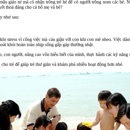
 mẫu giáo tư mà có nhận trông trẻ hè để có người trông nom các bé.
uyết thoả đáng cho cả bố mẹ và bé?
ày như sau:
i stress vì công việc mà cáu giận với con khi con mè nheo. Việc dành
thoát khỏi hoàn toàn nhịp sống gấp gáp thường nhật.
n, con người, nâng cao vốn hiểu biết của mình, thực hành các kỹ năng 
 cho trẻ để giúp trẻ thư giãn và khám phá nhiều hoạt động hơn nhé.