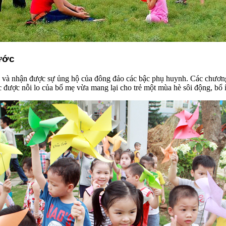
nước
 và nhận được sự ủng hộ của đông đảo các bậc phụ huynh. Các chương 
c được nỗi lo của bố mẹ vừa mang lại cho trẻ một mùa hè sôi động, bổ 