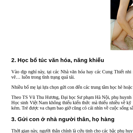
2. Học bổ túc văn hóa, năng khiếu
Vào dịp nghỉ này, tại các Nhà văn hóa hay các Cung Thiết nh
vẽ… luôn trong tình trạng quá tải.
Nhiều bố mẹ lại lựa chọn gửi con đến các trung tâm học hè hoặc 
Theo TS Vũ Thu Hương, Đại học Sư phạm Hà Nội, phụ huynh khôn
Học sinh Việt Nam không thiếu kiến thức mà thiếu nhiều về kỹ n
kém. Trẻ được va chạm bao giờ cũng có cái nhìn về cuộc sống s
3. Gửi con ở nhà người thân, họ hàng
Thời gian này, người thân chính là cứu tinh cho các bậc phụ huyn