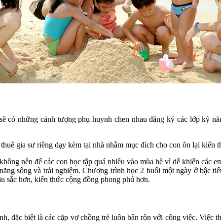
i sẽ có những cảnh tượng phụ huynh chen nhau đăng ký các lớp kỹ 
thuê gia sư riêng dạy kèm tại nhà nhằm mục đích cho con ôn lại kiến 
g nên để các con học tập quá nhiều vào mùa hè vì dễ khiến các em q
ăng sống và trải nghiệm. Chương trình học 2 buổi một ngày ở bậc tiể
âu sắc hơn, kiến thức cộng đồng phong phú hơn.
h, đặc biệt là các cặp vợ chồng trẻ luôn bận rộn với công việc. Việc th