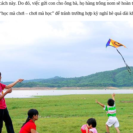
cách này. Do đó, việc gửi con cho ông bà, họ hàng trông nom sẽ hoàn 
c “học mà chơi – chơi mà học” để tránh trường hợp kỳ nghỉ hè quá dài 