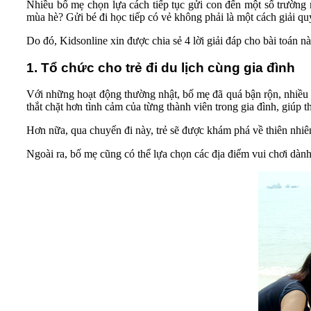
Nhiều bố mẹ chọn lựa cách tiếp tục gửi con đến một số trường
mùa hè? Gửi bé đi học tiếp có vẻ không phải là một cách giải q
Do đó, Kidsonline xin được chia sẻ 4 lời giải đáp cho bài toán n
1. Tổ chức cho trẻ đi du lịch cùng gia đình
Với những hoạt động thường nhật, bố mẹ đã quá bận rộn, nhiều kh
thắt chặt hơn tình cảm của từng thành viên trong gia đình, giúp 
Hơn nữa, qua chuyến đi này, trẻ sẽ được khám phá về thiên nhiê
Ngoài ra, bố mẹ cũng có thể lựa chọn các địa điểm vui chơi dành